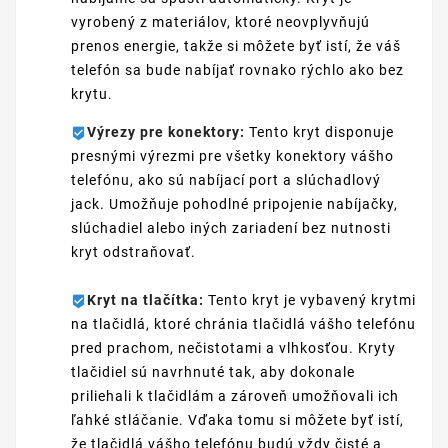
vyrobený z materiálov, ktoré neovplyvňujú
prenos energie, takže si môžete byť istí, že váš
telefón sa bude nabíjať rovnako rýchlo ako bez
krytu.
Výrezy pre konektory:
Tento kryt disponuje
presnými výrezmi pre všetky konektory vášho
telefónu, ako sú nabíjací port a slúchadlový
jack. Umožňuje pohodlné pripojenie nabíjačky,
slúchadiel alebo iných zariadení bez nutnosti
kryt odstraňovať.
Kryt na tlačítka:
Tento kryt je vybavený krytmi
na tlačidlá, ktoré chránia tlačidlá vášho telefónu
pred prachom, nečistotami a vlhkosťou. Kryty
tlačidiel sú navrhnuté tak, aby dokonale
priliehali k tlačidlám a zároveň umožňovali ich
ľahké stláčanie. Vďaka tomu si môžete byť istí,
že tlačidlá vášho telefónu budú vždy čisté a