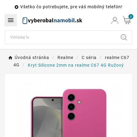
Všetko čo potrebujete, pre váš mobilný telefón!

0

Úvodná stránka
Realme
C séria
realme C67
4G
Kryt Silicone 2mm na realme C67 4G Ružový