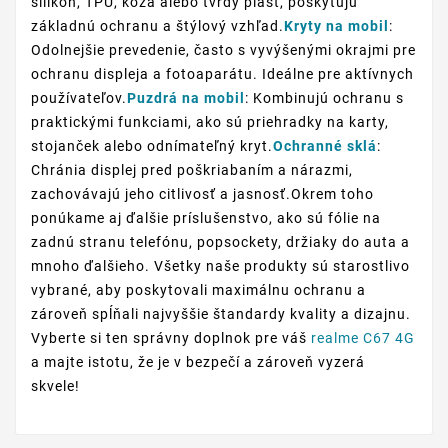
silikón, TPU, koža alebo tvrdý plast, poskytujú
základnú ochranu a štýlový vzhľad.
Kryty na mobil
:
Odolnejšie prevedenie, často s vyvýšenými okrajmi pre
ochranu displeja a fotoaparátu. Ideálne pre aktívnych
používateľov.
Puzdrá na mobil
: Kombinujú ochranu s
praktickými funkciami, ako sú priehradky na karty,
stojanček alebo odnímateľný kryt.
Ochranné sklá
:
Chránia displej pred poškriabaním a nárazmi,
zachovávajú jeho citlivosť a jasnosť.Okrem toho
ponúkame aj ďalšie príslušenstvo, ako sú fólie na
zadnú stranu telefónu, popsockety, držiaky do auta a
mnoho ďalšieho. Všetky naše produkty sú starostlivo
vybrané, aby poskytovali maximálnu ochranu a
zároveň spĺňali najvyššie štandardy kvality a dizajnu.
Vyberte si ten správny doplnok pre váš
realme C67 4G
a majte istotu, že je v bezpečí a zároveň vyzerá
skvele!