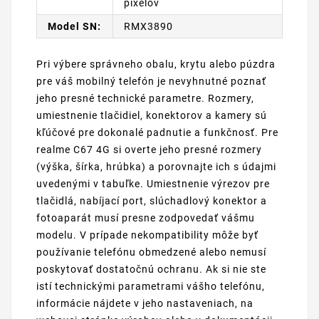
pixelov
Model SN:
RMX3890
Pri výbere správneho obalu, krytu alebo púzdra
pre váš mobilný telefón je nevyhnutné poznať
jeho presné technické parametre. Rozmery,
umiestnenie tlačidiel, konektorov a kamery sú
kľúčové pre dokonalé padnutie a funkčnosť. Pre
realme C67 4G si overte jeho presné rozmery
(výška, šírka, hrúbka) a porovnajte ich s údajmi
uvedenými v tabuľke. Umiestnenie výrezov pre
tlačidlá, nabíjací port, slúchadlový konektor a
fotoaparát musí presne zodpovedať vášmu
modelu. V prípade nekompatibility môže byť
používanie telefónu obmedzené alebo nemusí
poskytovať dostatočnú ochranu. Ak si nie ste
istí technickými parametrami vášho telefónu,
informácie nájdete v jeho nastaveniach, na