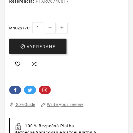
Referencia:
PTXRC6740017
MNOŽSTVO:

VYPREDANÉ


Write your review
Size Guide
100 % Bezpečná Platba
Bezpečné Spracovanie Každej Platby A