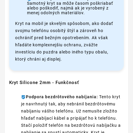
Samotný kryt sa môže časom poškriabať
alebo poškodiť, najmä ak je vyrobený z
menej odolných materiálov.
Kryt na mobil je skvelým spôsobom, ako dodať
svojmu telefónu osobitý štýl a zároveň ho
ochrániť pred bežným opotrebením. Ak však
hľadáte komplexnejšiu ochranu, zvážte
investíciu do puzdra alebo iného typu obalu,
ktorý chráni aj displej.
Kryt Silicone 2mm - Funkčnosť
Podpora bezdrôtového nabíjania:
Tento kryt
je navrhnutý tak, aby nebránil bezdrôtovému
nabíjaniu vášho telefónu. Už nemusíte zložito
hľadať nabíjací kábel a pripájať ho k telefónu.
Stačí položiť telefón na bezdrôtovú nabíjačku a
nabíjanie sa spustí automaticky. Kryt je