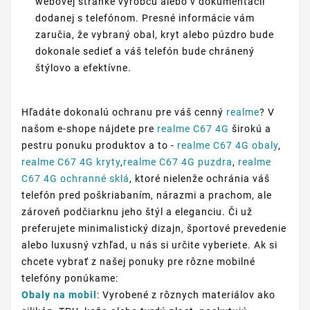
webovej stránke výrobcu alebo v dokumentácii
dodanej s telefónom. Presné informácie vám
zaručia, že vybraný obal, kryt alebo púzdro bude
dokonale sedieť a váš telefón bude chránený
štýlovo a efektívne.
Hľadáte dokonalú ochranu pre váš cenný
realme
? V
našom e-shope nájdete pre
realme C67 4G
širokú a
pestru ponuku produktov a to -
realme C67 4G obaly
,
realme C67 4G kryty
,
realme C67 4G puzdra
,
realme
C67 4G ochranné sklá
, ktoré nielenže ochránia váš
telefón pred poškriabaním, nárazmi a prachom, ale
zároveň podčiarknu jeho štýl a eleganciu. Či už
preferujete minimalistický dizajn, športové prevedenie
alebo luxusný vzhľad, u nás si určite vyberiete. Ak si
chcete vybrať z našej ponuky pre rôzne mobilné
telefóny ponúkame:
Obaly na mobil
: Vyrobené z rôznych materiálov ako