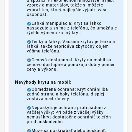
dispozícii v nekonečnom množstve farieb,
vzorov a materiálov, takže si môžete
vybrať ten, ktorý najlepšie vyjadrí vašu
osobnosť.
Ľahká manipulácia: Kryt sa ľahko
nasadzuje a sníma z telefónu, čo umožňuje
rýchlu výmenu za iný kryt.
Tenký a ľahký: Väčšina krytov je tenká a
ľahká, takže nepridáva zbytočný objem
vášmu telefónu.
Cenová dostupnosť: Kryty na mobil sú
cenovo dostupné a ponúkajú dobrý pomer
ceny a výkonu.
Nevýhody krytu na mobil:
Obmedzená ochrana: Kryt chráni iba
zadnú stranu a boky telefónu, displej
zostáva nechránený.
Neposkytuje ochranu proti pádom z
väčšej výšky: Pri páde z väčšej výšky
nemusí kryt dostatočne ochrániť telefón
pred poškodením.
Môže sa poškriabať alebo poškodiť: