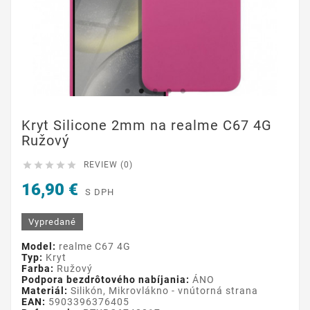
Kryt Silicone 2mm na realme C67 4G
Ružový





REVIEW (0)
16,90 €
S DPH
Vypredané
Model:
realme C67 4G
Typ:
Kryt
Farba:
Ružový
Podpora bezdrôtového nabíjania:
ÁNO
Materiál:
Silikón, Mikrovlákno - vnútorná strana
EAN:
5903396376405