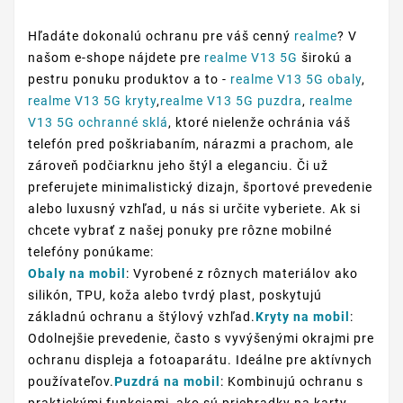
Hľadáte dokonalú ochranu pre váš cenný
realme
? V
našom e-shope nájdete pre
realme V13 5G
širokú a
pestru ponuku produktov a to -
realme V13 5G obaly
,
realme V13 5G kryty
,
realme V13 5G puzdra
,
realme
V13 5G ochranné sklá
, ktoré nielenže ochránia váš
telefón pred poškriabaním, nárazmi a prachom, ale
zároveň podčiarknu jeho štýl a eleganciu. Či už
preferujete minimalistický dizajn, športové prevedenie
alebo luxusný vzhľad, u nás si určite vyberiete. Ak si
chcete vybrať z našej ponuky pre rôzne mobilné
telefóny ponúkame:
Obaly na mobil
: Vyrobené z rôznych materiálov ako
silikón, TPU, koža alebo tvrdý plast, poskytujú
základnú ochranu a štýlový vzhľad.
Kryty na mobil
:
Odolnejšie prevedenie, často s vyvýšenými okrajmi pre
ochranu displeja a fotoaparátu. Ideálne pre aktívnych
používateľov.
Puzdrá na mobil
: Kombinujú ochranu s
praktickými funkciami, ako sú priehradky na karty,