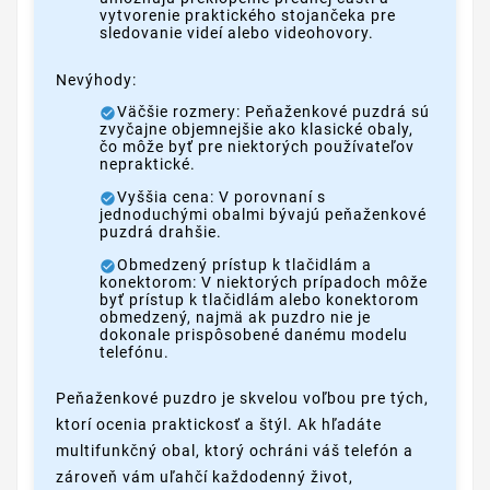
vytvorenie praktického stojančeka pre
sledovanie videí alebo videohovory.
Nevýhody:
Väčšie rozmery: Peňaženkové puzdrá sú
zvyčajne objemnejšie ako klasické obaly,
čo môže byť pre niektorých používateľov
nepraktické.
Vyššia cena: V porovnaní s
jednoduchými obalmi bývajú peňaženkové
puzdrá drahšie.
Obmedzený prístup k tlačidlám a
konektorom: V niektorých prípadoch môže
byť prístup k tlačidlám alebo konektorom
obmedzený, najmä ak puzdro nie je
dokonale prispôsobené danému modelu
telefónu.
Peňaženkové puzdro je skvelou voľbou pre tých,
ktorí ocenia praktickosť a štýl. Ak hľadáte
multifunkčný obal, ktorý ochráni váš telefón a
zároveň vám uľahčí každodenný život,