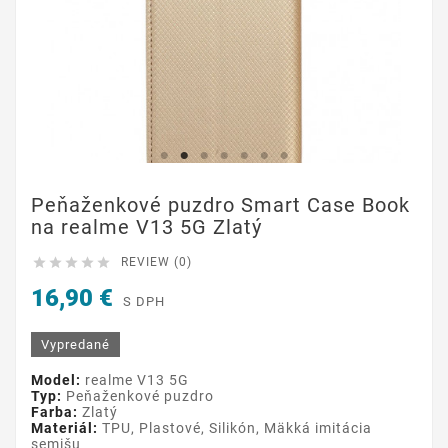
Peňaženkové puzdro Smart Case Book
na realme V13 5G Zlatý





REVIEW (0)
16,90 €
S DPH
Vypredané
Model:
realme V13 5G
Typ:
Peňaženkové puzdro
Farba:
Zlatý
Materiál:
TPU, Plastové, Silikón, Mäkká imitácia
semišu