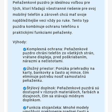
Peňaženkové puzdro je ideálnou voľbou pre
tých, ktorí hľadajú všestranné riešenie pre svoj
mobilný telefón a zároveň chcú mať svoje
najdôležitejšie veci vždy po ruke. Tento typ
puzdra kombinuje ochranu telefónu s
praktickými funkciami peňaženky.
Výhody:
Komplexná ochrana: Peňaženkové
puzdro chráni telefón zo všetkých strán,
vrátane displeja, pred poškriabaním,
nárazmi a nečistotami.
Úložný priestor: Ponúka priehradky na
karty, bankovky a často aj mince, čím
eliminuje potrebu nosiť samostatnú
peňaženku.
Štýlový doplnok: Peňaženkové puzdrá sú
dostupné v rôznych materiáloch, farbách a
dizajnoch, čím sa stávajú módnym
doplnkom.
Funkcia stojančeka: Mnohé modely
umožňujú preklopenie prednej časti a