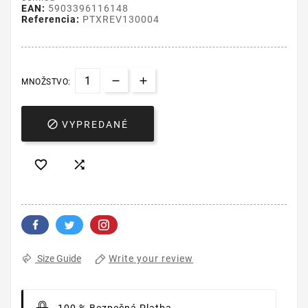
EAN:
5903396116148
Referencia:
PTXREV130004
MNOŽSTVO:

VYPREDANÉ


Write your review
Size Guide