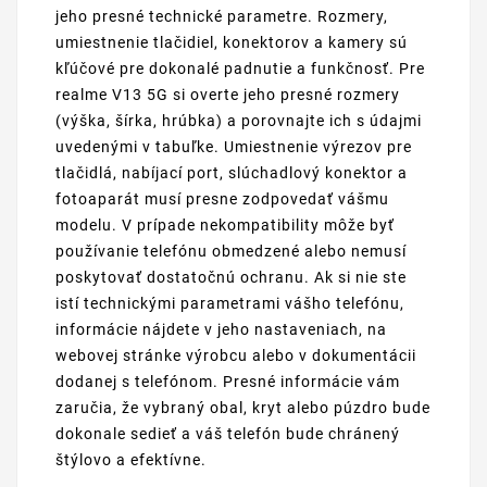
jeho presné technické parametre. Rozmery,
umiestnenie tlačidiel, konektorov a kamery sú
kľúčové pre dokonalé padnutie a funkčnosť. Pre
realme V13 5G si overte jeho presné rozmery
(výška, šírka, hrúbka) a porovnajte ich s údajmi
uvedenými v tabuľke. Umiestnenie výrezov pre
tlačidlá, nabíjací port, slúchadlový konektor a
fotoaparát musí presne zodpovedať vášmu
modelu. V prípade nekompatibility môže byť
používanie telefónu obmedzené alebo nemusí
poskytovať dostatočnú ochranu. Ak si nie ste
istí technickými parametrami vášho telefónu,
informácie nájdete v jeho nastaveniach, na
webovej stránke výrobcu alebo v dokumentácii
dodanej s telefónom. Presné informácie vám
zaručia, že vybraný obal, kryt alebo púzdro bude
dokonale sedieť a váš telefón bude chránený
štýlovo a efektívne.