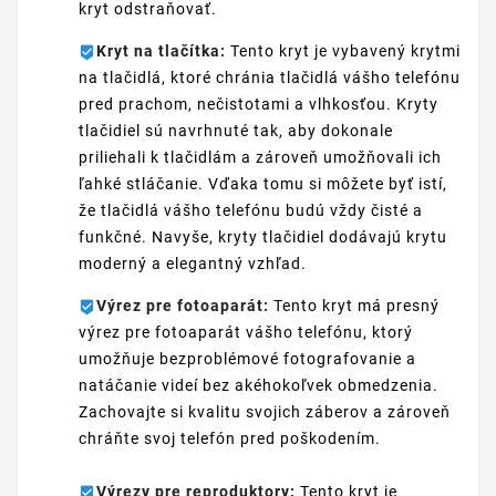
kryt odstraňovať.
Kryt na tlačítka:
Tento kryt je vybavený krytmi
na tlačidlá, ktoré chránia tlačidlá vášho telefónu
pred prachom, nečistotami a vlhkosťou. Kryty
tlačidiel sú navrhnuté tak, aby dokonale
priliehali k tlačidlám a zároveň umožňovali ich
ľahké stláčanie. Vďaka tomu si môžete byť istí,
že tlačidlá vášho telefónu budú vždy čisté a
funkčné. Navyše, kryty tlačidiel dodávajú krytu
moderný a elegantný vzhľad.
Výrez pre fotoaparát:
Tento kryt má presný
výrez pre fotoaparát vášho telefónu, ktorý
umožňuje bezproblémové fotografovanie a
natáčanie videí bez akéhokoľvek obmedzenia.
Zachovajte si kvalitu svojich záberov a zároveň
chráňte svoj telefón pred poškodením.
Výrezy pre reproduktory:
Tento kryt je