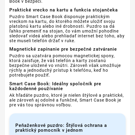
Book v bezpečí.
Praktické vrecko na kartu a funkcia stojančeka
Puzdro Smart Case Book disponuje praktickým
vreckom na kartu, do ktorého môžete uložiť svoju
platobnú kartu alebo iné drobnosti. Puzdro sa dá
ľahko premeniť na stojan, čo vám umožní pohodlne
sledovať videá alebo prehliadať internet bez toho, aby
ste museli telefón držať v ruke.
Magnetické zapínanie pre bezpečné zatváranie
Puzdro sa uzatvára pomocou magnetickej spony,
ktorá zaisťuje, že váš telefón a karty zostanú
bezpečne uložené vo vnútri. Zároveň však umožňuje
rýchly a jednoduchý prístup k telefónu, keď ho
potrebujete použiť.
Smart Case Book: Ideálny spoločník pre
každodenné používanie
Ak hľadáte puzdro, ktoré je nielen štýlové a praktické,
ale zároveň aj odolné a funkčné, Smart Case Book je
pre vás tou správnou voľbou.
Peňaženkové puzdro: Štýlová ochrana a
praktický pomocník v jednom