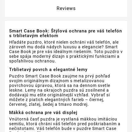
Reviews
Smart Case Book: Štýlová ochrana pre váš telefón
s trblietavým efektom
Hľadáte puzdro, ktoré nielen ochráni váš telefón, ale
zároveň mu dodá nádych luxusu a elegancie? Smart
Case Book je pre vás ideálnym riešením. Toto puzdro v
sebe spája moderný dizajn s praktickými funkciami a
spoľahlivou ochranou.
Trblietavý povrch a elegantné lemy
Puzdro Smart Case Book zaujme na prvý pohľad
svojím originálnym dizajnom s metalizovanou
povrchovou úpravou, ktorá sa na dennom svetle
leskne. Lemy na okrajoch puzdra sú zosilnené a
dodávajú mu ešte originálnejší vzhľad. Vybrať si
môžete z piatich elegantných farieb – čiernej,
červenej, zlatej, šedej a tmavo modrej.
Mäkká ochrana pre váš displej
Vnútorná časť puzdra je vystlaná mäkkou imitáciou
semišu, ktorá chráni váš telefón pred poškriabaním a
nečistotami. Váš telefón bude v puzdre Smart Case