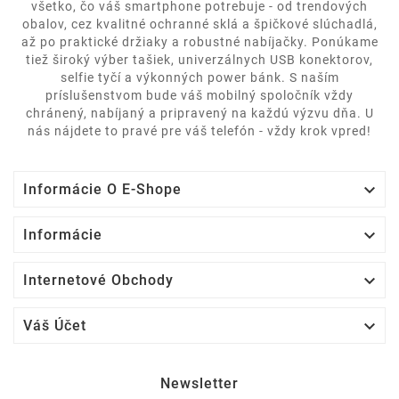
všetko, čo váš smartphone potrebuje - od trendových
obalov, cez kvalitné ochranné sklá a špičkové slúchadlá,
až po praktické držiaky a robustné nabíjačky. Ponúkame
tiež široký výber tašiek, univerzálnych USB konektorov,
selfie tyčí a výkonných power bánk. S naším
príslušenstvom bude váš mobilný spoločník vždy
chránený, nabíjaný a pripravený na každú výzvu dňa. U
nás nájdete to pravé pre váš telefón - vždy krok vpred!

Informácie O E-Shope

Informácie

Internetové Obchody

Váš Účet
Newsletter