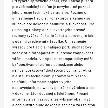
Pri výbere správneho obalu, krytu alebo púzdra
pre váš mobilný telefón je nevyhnutné poznať
jeho presné technické parametre. Rozmery,
umiestnenie tlačidiel, konektorov a kamery sú
kľúčové pre dokonalé padnutie a funkčnosť. Pre
Samsung Galaxy A26 si overte jeho presné
rozmery (výška, šírka, hrúbka) a porovnajte ich
s údajmi uvedenými v tabuľke. Umiestnenie
výrezov pre tlačidlá, nabíjací port, slúchadlový
konektor a fotoaparát musí presne zodpovedať
vášmu modelu. V prípade nekompatibility môže
byť používanie telefónu obmedzené alebo
nemusí poskytovať dostatočnú ochranu. Ak si
nie ste istí technickými parametrami vášho
telefónu, informácie nájdete v jeho
nastaveniach, na webovej stránke výrobcu alebo
v dokumentácii dodanej s telefónom. Presné
informácie vám zaručia, že vybraný obal, kryt
alebo púzdro bude dokonale sedieť a váš telefón