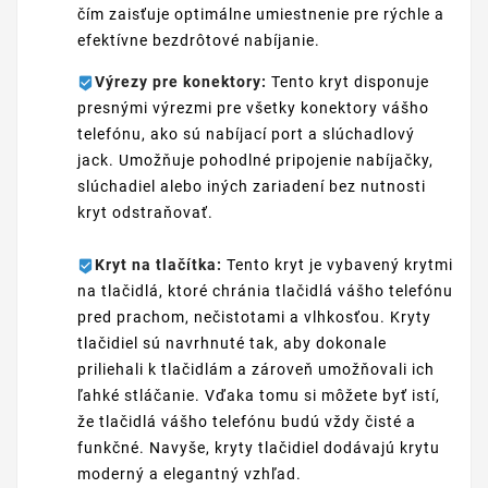
čím zaisťuje optimálne umiestnenie pre rýchle a
efektívne bezdrôtové nabíjanie.
Výrezy pre konektory:
Tento kryt disponuje
presnými výrezmi pre všetky konektory vášho
telefónu, ako sú nabíjací port a slúchadlový
jack. Umožňuje pohodlné pripojenie nabíjačky,
slúchadiel alebo iných zariadení bez nutnosti
kryt odstraňovať.
Kryt na tlačítka:
Tento kryt je vybavený krytmi
na tlačidlá, ktoré chránia tlačidlá vášho telefónu
pred prachom, nečistotami a vlhkosťou. Kryty
tlačidiel sú navrhnuté tak, aby dokonale
priliehali k tlačidlám a zároveň umožňovali ich
ľahké stláčanie. Vďaka tomu si môžete byť istí,
že tlačidlá vášho telefónu budú vždy čisté a
funkčné. Navyše, kryty tlačidiel dodávajú krytu
moderný a elegantný vzhľad.