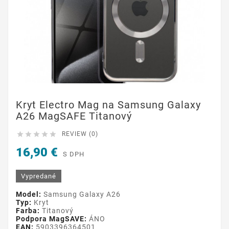
Kryt Electro Mag na Samsung Galaxy
A26 MagSAFE Titanový





REVIEW (0)
16,90 €
S DPH
Vypredané
Model:
Samsung Galaxy A26
Typ:
Kryt
Farba:
Titanový
Podpora MagSAVE:
ÁNO
EAN:
5903396364501