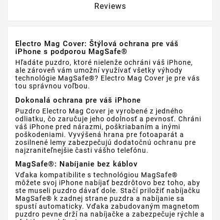
Reviews
Electro Mag Cover: Štýlová ochrana pre váš
iPhone s podporou MagSafe®
Hľadáte puzdro, ktoré nielenže ochráni váš iPhone,
ale zároveň vám umožní využívať všetky výhody
technológie MagSafe®? Electro Mag Cover je pre vás
tou správnou voľbou.
Dokonalá ochrana pre váš iPhone
Puzdro Electro Mag Cover je vyrobené z jedného
odliatku, čo zaručuje jeho odolnosť a pevnosť. Chráni
váš iPhone pred nárazmi, poškriabaním a inými
poškodeniami. Vyvýšená hrana pre fotoaparát a
zosilnené lemy zabezpečujú dodatočnú ochranu pre
najzraniteľnejšie časti vášho telefónu.
MagSafe®: Nabíjanie bez káblov
Vďaka kompatibilite s technológiou MagSafe®
môžete svoj iPhone nabíjať bezdrôtovo bez toho, aby
ste museli puzdro dávať dole. Stačí priložiť nabíjačku
MagSafe® k zadnej strane puzdra a nabíjanie sa
spustí automaticky. Vďaka zabudovaným magnetom
puzdro pevne drží na nabíjačke a zabezpečuje rýchle a