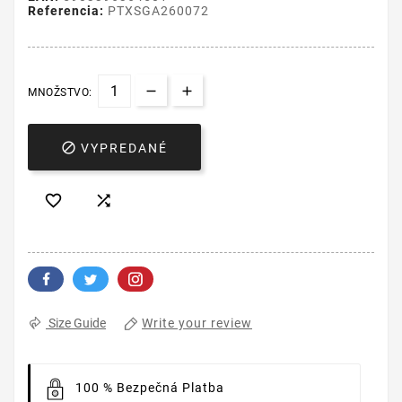
Referencia:
PTXSGA260072
MNOŽSTVO:

VYPREDANÉ


Write your review
Size Guide
100 % Bezpečná Platba