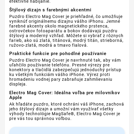
efektívne nabíjanie.
Štýlový dizajn s farebnými akcentmi
Puzdro Electro Mag Cover je priehľadné, čo umožňuje
vyniknúť originálnemu dizajnu vášho iPhonu. Jemné
farebné akcenty okolo magnetického prstenca,
ostrovčekov fotoaparátu a bokov dodávajú puzdru
štýlový a moderný vzhľad. Môžete si vybrať z rôznych
farieb, ako sú zlatá, titánová, modrý titán, strieborná,
ružovo-zlatá, modrá a tmavo fialová.
Praktické funkcie pre pohodlné používanie
Puzdro Electro Mag Cover je navrhnuté tak, aby vám
uľahčilo používanie telefónu. Presné výrezy pre
konektory a tlačidlá zabezpečujú jednoduchý prístup
ku všetkým funkciám vášho iPhone. Výrez proti
hromadeniu vodnej pary zabraňuje zahmlievaniu
displeja.
Electro Mag Cover: Ideálna voľba pre milovníkov
Apple
Ak hľadáte puzdro, ktoré ochráni váš iPhone, zachová
jeho štýlový dizajn a umožní vám využívať všetky
výhody technológie MagSafe®, Electro Mag Cover je
pre vás tou správnou voľbou.