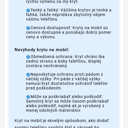
rýchlu výmenu za iný kryt.
Tenký a ľahký: Väčšina krytov je tenká a
ľahká, takže nepridáva zbytočný objem
vášmu telefónu.
Cenová dostupnosť: Kryty na mobil sú
cenovo dostupné a ponúkajú dobrý pomer
ceny a výkonu.
Nevýhody krytu na mobil:
Obmedzená ochrana: Kryt chráni iba
zadnú stranu a boky telefónu, displej
zostáva nechránený.
Neposkytuje ochranu proti pádom z
väčšej výšky: Pri páde z väčšej výšky
nemusí kryt dostatočne ochrániť telefón
pred poškodením.
Môže sa poškriabať alebo poškodiť:
Samotný kryt sa môže časom poškriabať
alebo poškodiť, najmä ak je vyrobený z
menej odolných materiálov.
Kryt na mobil je skvelým spôsobom, ako dodať
svojmu telefónu osobitý štýl a zároveň ho