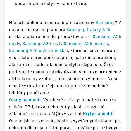
bude chránený štýlovo a efektívne.
Hľadáte dokonalú ochranu pre váš cenný
Samsung
? V
našom e-shope nájdete pre
Samsung Galaxy A26
širokú a pestru ponuku produktov a to -
Samsung A26
obaly
,
Samsung A26 kryty
,
Samsung A26 puzdra
,
Samsung A26 ochranné sklá
, ktoré nielenže ochránia
váš telefón pred poškriabaním, nárazmi a prachom,
ale zároveň podčiarknu jeho štýl a eleganciu. Či už
preferujete minimalistický dizajn, športové prevedenie
alebo luxusný vzhľad, u nás si určite vyberiete. Ak si
chcete vybrať z našej ponuky pre rôzne mobilné
telefóny ponúkame:
Obaly na mobil
: Vyrobené z rôznych materiálov ako
silikón, TPU, koža alebo tvrdý plast, poskytujú
základnú ochranu a štýlový vzhľad.
Kryty na mobil
:
Odolnejšie prevedenie, často s vyvýšenými okrajmi pre
ochranu displeja a fotoaparátu. Ideálne pre aktívnych