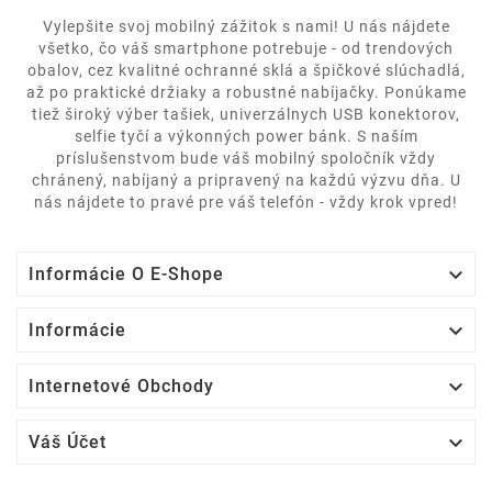
Vylepšite svoj mobilný zážitok s nami! U nás nájdete
všetko, čo váš smartphone potrebuje - od trendových
obalov, cez kvalitné ochranné sklá a špičkové slúchadlá,
až po praktické držiaky a robustné nabíjačky. Ponúkame
tiež široký výber tašiek, univerzálnych USB konektorov,
selfie tyčí a výkonných power bánk. S naším
príslušenstvom bude váš mobilný spoločník vždy
chránený, nabíjaný a pripravený na každú výzvu dňa. U
nás nájdete to pravé pre váš telefón - vždy krok vpred!

Informácie O E-Shope

Informácie

Internetové Obchody

Váš Účet