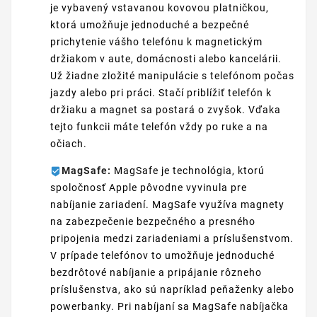
je vybavený vstavanou kovovou platničkou,
ktorá umožňuje jednoduché a bezpečné
prichytenie vášho telefónu k magnetickým
držiakom v aute, domácnosti alebo kancelárii.
Už žiadne zložité manipulácie s telefónom počas
jazdy alebo pri práci. Stačí priblížiť telefón k
držiaku a magnet sa postará o zvyšok. Vďaka
tejto funkcii máte telefón vždy po ruke a na
očiach.
MagSafe:
MagSafe je technológia, ktorú
spoločnosť Apple pôvodne vyvinula pre
nabíjanie zariadení. MagSafe využíva magnety
na zabezpečenie bezpečného a presného
pripojenia medzi zariadeniami a príslušenstvom.
V prípade telefónov to umožňuje jednoduché
bezdrôtové nabíjanie a pripájanie rôzneho
príslušenstva, ako sú napríklad peňaženky alebo
powerbanky. Pri nabíjaní sa MagSafe nabíjačka