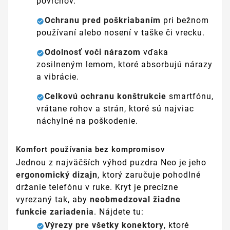
povrchov.
Ochranu pred poškriabaním
pri bežnom
používaní alebo nosení v taške či vrecku.
Odolnosť voči nárazom
vďaka
zosilneným lemom, ktoré absorbujú nárazy
a vibrácie.
Celkovú ochranu konštrukcie
smartfónu,
vrátane rohov a strán, ktoré sú najviac
náchylné na poškodenie.
Komfort používania bez kompromisov
Jednou z najväčších výhod puzdra Neo je jeho
ergonomický dizajn
, ktorý zaručuje pohodlné
držanie telefónu v ruke. Kryt je precízne
vyrezaný tak, aby
neobmedzoval žiadne
funkcie zariadenia
. Nájdete tu:
Výrezy pre všetky konektory
, ktoré