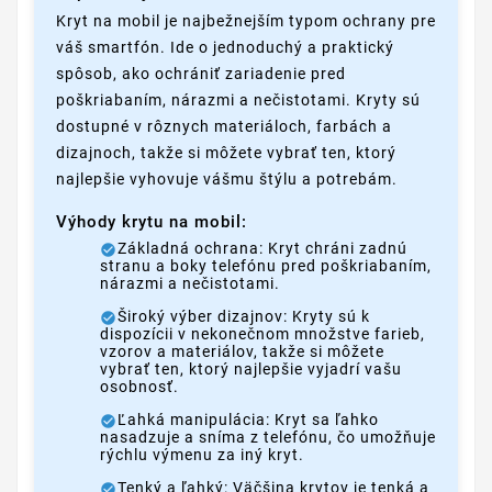
Kryt na mobil je najbežnejším typom ochrany pre
váš smartfón. Ide o jednoduchý a praktický
spôsob, ako ochrániť zariadenie pred
poškriabaním, nárazmi a nečistotami. Kryty sú
dostupné v rôznych materiáloch, farbách a
dizajnoch, takže si môžete vybrať ten, ktorý
najlepšie vyhovuje vášmu štýlu a potrebám.
Výhody krytu na mobil:
Základná ochrana: Kryt chráni zadnú
stranu a boky telefónu pred poškriabaním,
nárazmi a nečistotami.
Široký výber dizajnov: Kryty sú k
dispozícii v nekonečnom množstve farieb,
vzorov a materiálov, takže si môžete
vybrať ten, ktorý najlepšie vyjadrí vašu
osobnosť.
Ľahká manipulácia: Kryt sa ľahko
nasadzuje a sníma z telefónu, čo umožňuje
rýchlu výmenu za iný kryt.
Tenký a ľahký: Väčšina krytov je tenká a