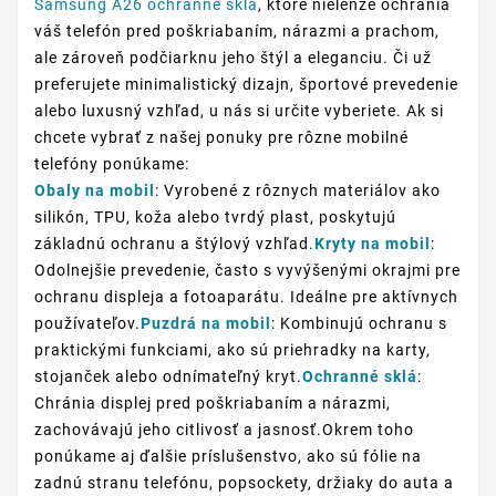
Samsung A26 ochranné sklá
, ktoré nielenže ochránia
váš telefón pred poškriabaním, nárazmi a prachom,
ale zároveň podčiarknu jeho štýl a eleganciu. Či už
preferujete minimalistický dizajn, športové prevedenie
alebo luxusný vzhľad, u nás si určite vyberiete. Ak si
chcete vybrať z našej ponuky pre rôzne mobilné
telefóny ponúkame:
Obaly na mobil
: Vyrobené z rôznych materiálov ako
silikón, TPU, koža alebo tvrdý plast, poskytujú
základnú ochranu a štýlový vzhľad.
Kryty na mobil
:
Odolnejšie prevedenie, často s vyvýšenými okrajmi pre
ochranu displeja a fotoaparátu. Ideálne pre aktívnych
používateľov.
Puzdrá na mobil
: Kombinujú ochranu s
praktickými funkciami, ako sú priehradky na karty,
stojanček alebo odnímateľný kryt.
Ochranné sklá
:
Chránia displej pred poškriabaním a nárazmi,
zachovávajú jeho citlivosť a jasnosť.Okrem toho
ponúkame aj ďalšie príslušenstvo, ako sú fólie na
zadnú stranu telefónu, popsockety, držiaky do auta a