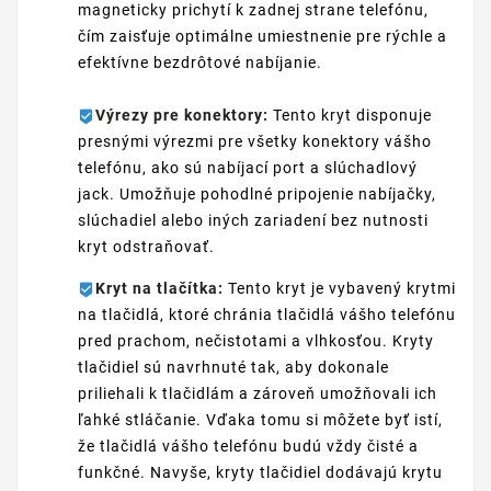
magneticky prichytí k zadnej strane telefónu,
čím zaisťuje optimálne umiestnenie pre rýchle a
efektívne bezdrôtové nabíjanie.
Výrezy pre konektory:
Tento kryt disponuje
presnými výrezmi pre všetky konektory vášho
telefónu, ako sú nabíjací port a slúchadlový
jack. Umožňuje pohodlné pripojenie nabíjačky,
slúchadiel alebo iných zariadení bez nutnosti
kryt odstraňovať.
Kryt na tlačítka:
Tento kryt je vybavený krytmi
na tlačidlá, ktoré chránia tlačidlá vášho telefónu
pred prachom, nečistotami a vlhkosťou. Kryty
tlačidiel sú navrhnuté tak, aby dokonale
priliehali k tlačidlám a zároveň umožňovali ich
ľahké stláčanie. Vďaka tomu si môžete byť istí,
že tlačidlá vášho telefónu budú vždy čisté a
funkčné. Navyše, kryty tlačidiel dodávajú krytu