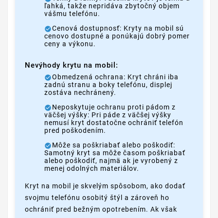
ľahká, takže nepridáva zbytočný objem
vášmu telefónu.
Cenová dostupnosť: Kryty na mobil sú
cenovo dostupné a ponúkajú dobrý pomer
ceny a výkonu.
Nevýhody krytu na mobil:
Obmedzená ochrana: Kryt chráni iba
zadnú stranu a boky telefónu, displej
zostáva nechránený.
Neposkytuje ochranu proti pádom z
väčšej výšky: Pri páde z väčšej výšky
nemusí kryt dostatočne ochrániť telefón
pred poškodením.
Môže sa poškriabať alebo poškodiť:
Samotný kryt sa môže časom poškriabať
alebo poškodiť, najmä ak je vyrobený z
menej odolných materiálov.
Kryt na mobil je skvelým spôsobom, ako dodať
svojmu telefónu osobitý štýl a zároveň ho
ochrániť pred bežným opotrebením. Ak však