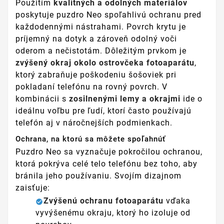
Použitím
kvalitných a odolných materiálov
poskytuje puzdro Neo spoľahlivú ochranu pred
každodennými nástrahami. Povrch krytu je
príjemný na dotyk a zároveň odolný voči
oderom a nečistotám. Dôležitým prvkom je
zvýšený okraj okolo ostrovčeka fotoaparátu
,
ktorý zabraňuje poškodeniu šošoviek pri
pokladaní telefónu na rovný povrch. V
kombinácii s
zosilnenými lemy a okrajmi
ide o
ideálnu voľbu pre ľudí, ktorí často používajú
telefón aj v náročnejších podmienkach.
Ochrana, na ktorú sa môžete spoľahnúť
Puzdro Neo sa vyznačuje pokročilou ochranou,
ktorá pokrýva celé telo telefónu bez toho, aby
bránila jeho používaniu. Svojím dizajnom
zaisťuje:
Zvýšenú ochranu fotoaparátu
vďaka
vyvýšenému okraju, ktorý ho izoluje od