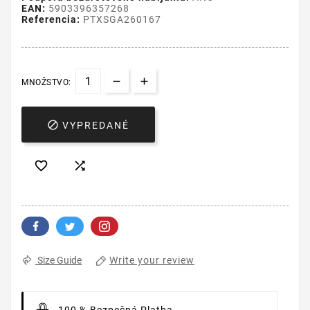
EAN:
5903396357268
Referencia:
PTXSGA260167
MNOŽSTVO:

VYPREDANÉ


Write your review
Size Guide