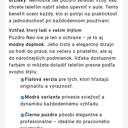
držiaky
. Nemusíte tak puzdro skladať vždy, keď
chcete telefón nabiť alebo upevniť v aute. Tento
benefit ocení každý, kto si potrpí na praktickosť
a jednoduchosť pri každodennom používaní.
Vzhľad, ktorý ladí s vaším štýlom
Puzdro Neo nie je len o ochrane – je to aj
módny doplnok
. Jeho čistý a elegantný dizajn
sa hodí do práce, na večeru s priateľmi, ale aj
do náročnejších podmienok. Vďaka dostupným
farbám si môžete doladiť telefón presne podľa
svojho štýlu:
Fialová verzia
pre tých, ktorí hľadajú
originalitu a výraznosť.
Modrá varianta
prinesie sviežosť a
dynamiku každodennému vzhľadu.
Čierne puzdro
pôsobí elegantne a
profesionálne – ideálne do pracovného