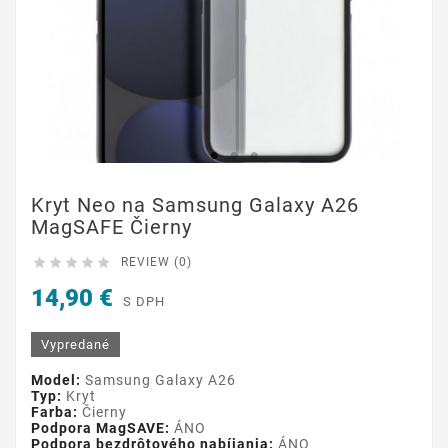
Kryt Neo na Samsung Galaxy A26
MagSAFE Čierny





REVIEW (0)
14,90 €
S DPH
Vypredané
Model:
Samsung Galaxy A26
Typ:
Kryt
Farba:
Čierny
Podpora MagSAVE:
ÁNO
Podpora bezdrôtového nabíjania:
ÁNO