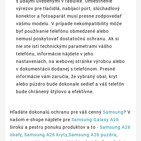
s údajmi uvedenými v tabuľke. Umiestnenie
výrezov pre tlačidlá, nabíjací port, slúchadlový
konektor a fotoaparát musí presne zodpovedať
vášmu modelu. V prípade nekompatibility môže
byť používanie telefónu obmedzené alebo
nemusí poskytovať dostatočnú ochranu. Ak si
nie ste istí technickými parametrami vášho
telefónu, informácie nájdete v jeho
nastaveniach, na webovej stránke výrobcu alebo
v dokumentácii dodanej s telefónom. Presné
informácie vám zaručia, že vybraný obal, kryt
alebo púzdro bude dokonale sedieť a váš telefón
bude chránený štýlovo a efektívne.
Hľadáte dokonalú ochranu pre váš cenný
Samsung
? V
našom e-shope nájdete pre
Samsung Galaxy A26
širokú a pestru ponuku produktov a to -
Samsung A26
obaly
,
Samsung A26 kryty
,
Samsung A26 puzdra
,