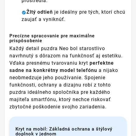
prostredia.
Žltý odtieň
je ideálny pre tých, ktorí chcú
zaujať a vyniknúť.
Precízne spracovanie pre maximálne
prispôsobenie
Každý detail puzdra Neo bol starostlivo
navrhnutý s dôrazom na funkčnosť aj estetiku.
Vďaka presnému tvarovaniu kryt
perfektne
sadne na konkrétny model telefónu
a nijako
neobmedzuje jeho používanie. Spojenie
funkčnosti, ochrany a dizajnu robí z tohto
puzdra ideálneho spoločníka pre každého
majiteľa smartfónu, ktorý nechce riskovať
zbytočné poškodenie svojho zariadenia.
Kryt na mobil: Základná ochrana a štýlový
doplnok v jednom