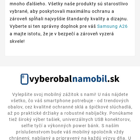
mnoho ďalšieho. Všetky naše produkty sú starostlivo
vybrané, aby poskytovali maximálnu ochranu a
zároveň spĺňali najvyššie štandardy kvality a dizajnu.
Vyberte si ten správny doplnok pre váš
Samsung A26
a majte istotu, že je v bezpečí a zároveň vyzerá
skvele!
Vylepšite svoj mobilný zážitok s nami! U nás nájdete
všetko, čo váš smartphone potrebuje - od trendových
obalov, cez kvalitné ochranné sklá a špičkové slúchadlá,
až po praktické držiaky a robustné nabíjačky. Ponúkame
tiež široký výber tašiek, univerzálnych USB konektorov,
selfie tyčí a výkonných power bánk. S naším
príslušenstvom bude váš mobilný spoločník vždy
chránený, nabíjaný a pripravený na každú výzvu dňa. U