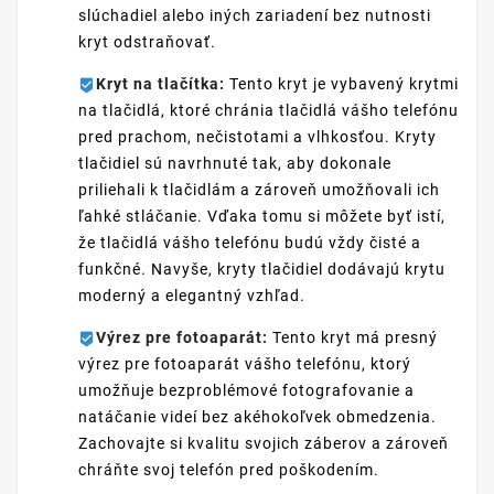
slúchadiel alebo iných zariadení bez nutnosti
kryt odstraňovať.
Kryt na tlačítka:
Tento kryt je vybavený krytmi
na tlačidlá, ktoré chránia tlačidlá vášho telefónu
pred prachom, nečistotami a vlhkosťou. Kryty
tlačidiel sú navrhnuté tak, aby dokonale
priliehali k tlačidlám a zároveň umožňovali ich
ľahké stláčanie. Vďaka tomu si môžete byť istí,
že tlačidlá vášho telefónu budú vždy čisté a
funkčné. Navyše, kryty tlačidiel dodávajú krytu
moderný a elegantný vzhľad.
Výrez pre fotoaparát:
Tento kryt má presný
výrez pre fotoaparát vášho telefónu, ktorý
umožňuje bezproblémové fotografovanie a
natáčanie videí bez akéhokoľvek obmedzenia.
Zachovajte si kvalitu svojich záberov a zároveň
chráňte svoj telefón pred poškodením.