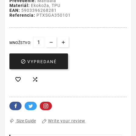
Prevedenie:
Mandala
Materiál:
Ekokoža, TPU
EAN:
5903396268281
Referencia:
PTXSGA350101
MNOŽSTVO:

VYPREDANÉ


Write your review
Size Guide