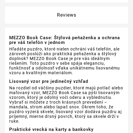
Reviews
MEZZO Book Case: Štýlová peňaženka a ochrana
pre váš telefón v jednom
Hľadáte puzdro, ktoré nielen ochráni váš telefón, ale
zároveň poslúži ako praktická peňaženka a štýlový
doplnok? MEZZO Book Case je pre vás ideálnym
riešením. Toto puzdro v sebe spája eleganciu,
funkčnosť a odolnosť vďaka unikátnemu lisovanému
vzoru a kvalitným materiálom.
Lisovaný vzor pre jedinečný vzhľad
Na rozdiel od väčšiny puzdier, ktoré majú potlač alebo
maľovaný vzor, MEZZO Book Case sa pýši lisovaným
vzorom, ktorý je odolný voči oderu a vyblednutiu.
Vybrať si môžete z troch krásnych prevedení –
mandala, strom alebo lapač snov. Okrem toho, že
puzdro vyzerá skvele, lisovaný vzor dodáva puzdru aj
príjemný, mierne drsný povrch, ktorý sa skvele drží v
ruke.
Praktické vrecká na karty a bankovky