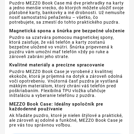
Puzdro MEZZO Book Case má dve priehradky na karty
a jedno menšie vrecko, do ktorých môžete uložiť svoje
platobné karty, bankovky a iné drobnosti. Už nemusíte
nosiť samostatnú peňaženku – všetko, čo
potrebujete, sa zmestí do tohto praktického puzdra.
Magnetická spona a šnúrka pre bezpečné uloženie
Puzdro sa uzatvára pomocou magnetickej spony,
ktorá zaisťuje, že váš telefón a karty zostanú
bezpečne uložené vo vnútri. Šnúrka pripevnená k
puzdru vám umožní mať telefón vždy po ruke a
zároveň zabráni jeho strate.
Kvalitné materiály a precízne spracovanie
Puzdro MEZZO Book Case je vyrobené z kvalitnej
ekokože, ktorá je príjemná na dotyk a zároveň odolná
voči opotrebeniu. Vnútorná časť puzdra je vystlaná
mäkkým materiálom, ktorý chráni váš telefón pred
poškriabaním. Flexibilná TPU vložka uľahčuje
inštaláciu a vyberanie telefónu z puzdra.
MEZZO Book Case: Ideálny spoločník pre
každodenné používanie
Ak hľadáte puzdro, ktoré je nielen štýlové a praktické,
ale zároveň aj odolné a funkčné, MEZZO Book Case je
pre vás tou správnou voľbou.