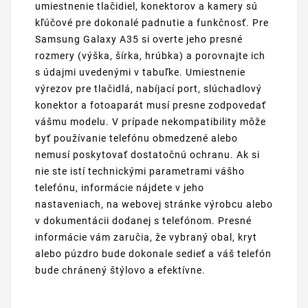
umiestnenie tlačidiel, konektorov a kamery sú
kľúčové pre dokonalé padnutie a funkčnosť. Pre
Samsung Galaxy A35 si overte jeho presné
rozmery (výška, šírka, hrúbka) a porovnajte ich
s údajmi uvedenými v tabuľke. Umiestnenie
výrezov pre tlačidlá, nabíjací port, slúchadlový
konektor a fotoaparát musí presne zodpovedať
vášmu modelu. V prípade nekompatibility môže
byť používanie telefónu obmedzené alebo
nemusí poskytovať dostatočnú ochranu. Ak si
nie ste istí technickými parametrami vášho
telefónu, informácie nájdete v jeho
nastaveniach, na webovej stránke výrobcu alebo
v dokumentácii dodanej s telefónom. Presné
informácie vám zaručia, že vybraný obal, kryt
alebo púzdro bude dokonale sedieť a váš telefón
bude chránený štýlovo a efektívne.