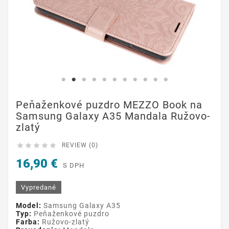
Peňaženkové puzdro MEZZO Book na
Samsung Galaxy A35 Mandala Ružovo-
zlatý





REVIEW (0)
16,90 €
S DPH
Vypredané
Model:
Samsung Galaxy A35
Typ:
Peňaženkové puzdro
Farba:
Ružovo-zlatý