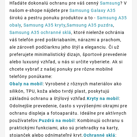
Hľadáte dokonalú ochranu pre váš cenný
Samsung
? V
našom e-shope nájdete pre
Samsung Galaxy A35
širokú a pestru ponuku produktov a to -
Samsung A35
obaly
,
Samsung A35 kryty
,
Samsung A35 puzdra
,
Samsung A35 ochranné sklá
, ktoré nielenže ochránia
váš telefón pred poškriabaním, nárazmi a prachom,
ale zároveň podčiarknu jeho štýl a eleganciu. Či už
preferujete minimalistický dizajn, športové prevedenie
alebo luxusný vzhľad, u nás si určite vyberiete. Ak si
chcete vybrať z našej ponuky pre rôzne mobilné
telefóny ponúkame:
Obaly na mobil
: Vyrobené z rôznych materiálov ako
silikón, TPU, koža alebo tvrdý plast, poskytujú
základnú ochranu a štýlový vzhľad.
Kryty na mobil
:
Odolnejšie prevedenie, často s vyvýšenými okrajmi pre
ochranu displeja a fotoaparátu. Ideálne pre aktívnych
používateľov.
Puzdrá na mobil
: Kombinujú ochranu s
praktickými funkciami, ako sú priehradky na karty,
stojanček alebo odnímateľný kryt.
Ochranné sklá
: