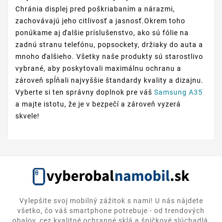
Chránia displej pred poškriabaním a nárazmi,
zachovávajú jeho citlivosť a jasnosť.Okrem toho
ponúkame aj ďalšie príslušenstvo, ako sú fólie na
zadnú stranu telefónu, popsockety, držiaky do auta a
mnoho ďalšieho. Všetky naše produkty sú starostlivo
vybrané, aby poskytovali maximálnu ochranu a
zároveň spĺňali najvyššie štandardy kvality a dizajnu.
Vyberte si ten správny doplnok pre váš
Samsung A35
a majte istotu, že je v bezpečí a zároveň vyzerá
skvele!
Vylepšite svoj mobilný zážitok s nami! U nás nájdete
všetko, čo váš smartphone potrebuje - od trendových
obalov, cez kvalitné ochranné sklá a špičkové slúchadlá,