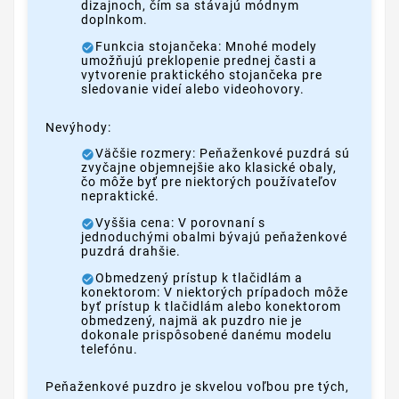
dizajnoch, čím sa stávajú módnym
doplnkom.
Funkcia stojančeka: Mnohé modely
umožňujú preklopenie prednej časti a
vytvorenie praktického stojančeka pre
sledovanie videí alebo videohovory.
Nevýhody:
Väčšie rozmery: Peňaženkové puzdrá sú
zvyčajne objemnejšie ako klasické obaly,
čo môže byť pre niektorých používateľov
nepraktické.
Vyššia cena: V porovnaní s
jednoduchými obalmi bývajú peňaženkové
puzdrá drahšie.
Obmedzený prístup k tlačidlám a
konektorom: V niektorých prípadoch môže
byť prístup k tlačidlám alebo konektorom
obmedzený, najmä ak puzdro nie je
dokonale prispôsobené danému modelu
telefónu.
Peňaženkové puzdro je skvelou voľbou pre tých,