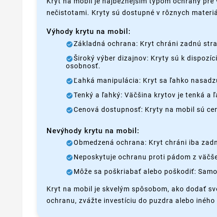
Kryt na mobil je najbežnejším typom ochrany pre 
nečistotami. Kryty sú dostupné v rôznych materiá
Výhody krytu na mobil:
Základná ochrana: Kryt chráni zadnú stra
Široký výber dizajnov: Kryty sú k dispozí
osobnosť.
Ľahká manipulácia: Kryt sa ľahko nasadzu
Tenký a ľahký: Väčšina krytov je tenká a
Cenová dostupnosť: Kryty na mobil sú c
Nevýhody krytu na mobil:
Obmedzená ochrana: Kryt chráni iba zadnú
Neposkytuje ochranu proti pádom z väčšej
Môže sa poškriabať alebo poškodiť: Samo
Kryt na mobil je skvelým spôsobom, ako dodať sv
ochranu, zvážte investíciu do puzdra alebo iného t