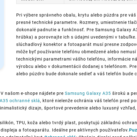
Pri výbere správneho obalu, krytu alebo púzdra pre váš
presné technické parametre. Rozmery, umiestnenie tlači
dokonalé padnutie a funkčnosť. Pre Samsung Galaxy A35
hrúbka) a porovnajte ich s údajmi uvedenými v tabuľke. 
slúchadlový konektor a fotoaparát musí presne zodpov
môže byť používanie telefónu obmedzené alebo nemusí p
technickými parametrami vášho telefónu, informácie ná
výrobcu alebo v dokumentácii dodanej s telefónom. Pre
alebo púzdro bude dokonale sedieť a váš telefón bude c
 V našom e-shope nájdete pre
Samsung Galaxy A35
širokú a pe
A35 ochranné sklá
, ktoré nielenže ochránia váš telefón pred 
inimalistický dizajn, športové prevedenie alebo luxusný vzhľad, 
silikón, TPU, koža alebo tvrdý plast, poskytujú základnú ochran
displeja a fotoaparátu. Ideálne pre aktívnych používateľov.
Puz