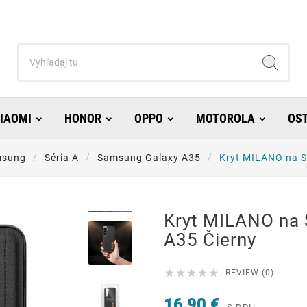
IAOMI
HONOR
OPPO
MOTOROLA
OS
sung
Séria A
Samsung Galaxy A35
Kryt MILANO na S
Kryt MILANO na
A35 Čierny





REVIEW (0)
16,90 €