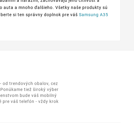
iabaním a nárazmi, zachovávajú jeho citlivosť a
 do auta a mnoho ďalšieho. Všetky naše produkty sú
yberte si ten správny doplnok pre váš
Samsung A35
- od trendových obalov, cez
. Ponúkame tiež široký výber
ušenstvom bude váš mobilný
 pre váš telefón - vždy krok