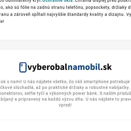
ebo odnímateľný kryt.
Ochranné sklá
: Chránia displej pred poškr
o, ako sú fólie na zadnú stranu telefónu, popsockety, držiaky
anu a zároveň spĺňali najvyššie štandardy kvality a dizajnu. V
le!
itok s nami! U nás nájdete všetko, čo váš smartphone potrebuje 
ičkové slúchadlá, až po praktické držiaky a robustné nabíjačky
 konektorov, selfie tyčí a výkonných power bánk. S naším prísl
bíjaný a pripravený na každú výzvu dňa. U nás nájdete to pravé
vpred!