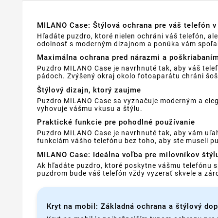
MILANO Case: Štýlová ochrana pre váš telefón 
Hľadáte puzdro, ktoré nielen ochráni váš telefón, 
odolnosť s moderným dizajnom a ponúka vám spoľahli
Maximálna ochrana pred nárazmi a poškriabaní
Puzdro MILANO Case je navrhnuté tak, aby váš telef
pádoch. Zvýšený okraj okolo fotoaparátu chráni šo
Štýlový dizajn, ktorý zaujme
Puzdro MILANO Case sa vyznačuje moderným a elegan
vyhovuje vášmu vkusu a štýlu.
Praktické funkcie pre pohodlné používanie
Puzdro MILANO Case je navrhnuté tak, aby vám uľah
funkciám vášho telefónu bez toho, aby ste museli pu
MILANO Case: Ideálna voľba pre milovníkov štýl
Ak hľadáte puzdro, ktoré poskytne vášmu telefónu 
puzdrom bude váš telefón vždy vyzerať skvele a zá
Kryt na mobil: Základná ochrana a štýlový do