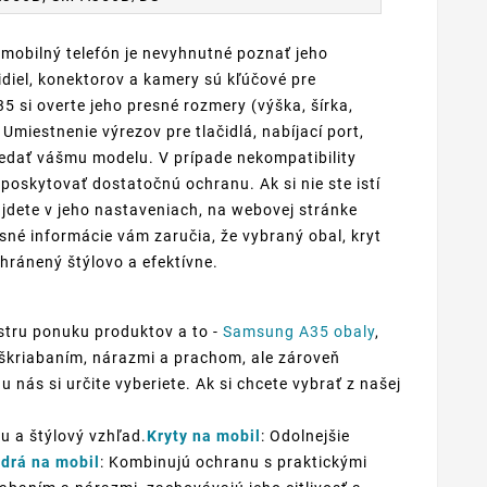
 mobilný telefón je nevyhnutné poznať jeho
diel, konektorov a kamery sú kľúčové pre
 si overte jeho presné rozmery (výška, šírka,
Umiestnenie výrezov pre tlačidlá, nabíjací port,
edať vášmu modelu. V prípade nekompatibility
oskytovať dostatočnú ochranu. Ak si nie ste istí
jdete v jeho nastaveniach, na webovej stránke
sné informácie vám zaručia, že vybraný obal, kryt
hránený štýlovo a efektívne.
stru ponuku produktov a to -
Samsung A35 obaly
,
poškriabaním, nárazmi a prachom, ale zároveň
u nás si určite vyberiete. Ak si chcete vybrať z našej
u a štýlový vzhľad.
Kryty na mobil
: Odolnejšie
drá na mobil
: Kombinujú ochranu s praktickými