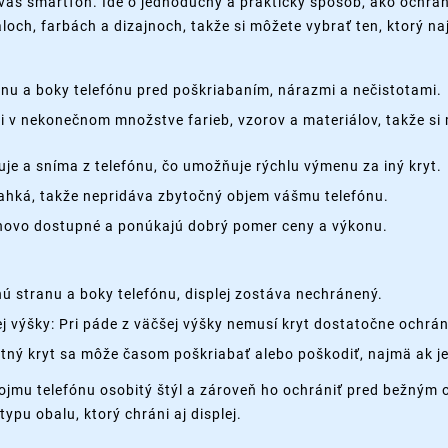
váš smartfón. Ide o jednoduchý a praktický spôsob, ako ochrán
loch, farbách a dizajnoch, takže si môžete vybrať ten, ktorý n
nu a boky telefónu pred poškriabaním, nárazmi a nečistotami.
cii v nekonečnom množstve farieb, vzorov a materiálov, takže si 
je a sníma z telefónu, čo umožňuje rýchlu výmenu za iný kryt.
 ľahká, takže nepridáva zbytočný objem vášmu telefónu.
enovo dostupné a ponúkajú dobrý pomer ceny a výkonu.
 stranu a boky telefónu, displej zostáva nechránený.
 výšky: Pri páde z väčšej výšky nemusí kryt dostatočne ochrán
tný kryt sa môže časom poškriabať alebo poškodiť, najmä ak je
ojmu telefónu osobitý štýl a zároveň ho ochrániť pred bežným
ypu obalu, ktorý chráni aj displej.