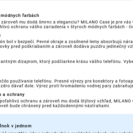
v módnych farbách
ale zároveň mu dodá šmrnc a eleganciu? MILANO Case je pre vá
vú ochranu vášho zariadenia v štyroch módnych farbách - čier
m
ón bol v bezpečí. Pevné okraje a zosilnené lemy absorbujú nára
šovky pred poškriabaním a zároveň dodáva puzdru jedinečný vz
tným dizajnom, ktorý podčiarkne krásu vášho telefónu. Vyberte
čilo používanie telefónu. Presné výrezy pre konektory a fotoa
zdro dávať dole. Výrez proti hromadeniu vodnej pary zabraňuje 
u a ochrany
spoľahlivú ochranu a zároveň mu dodá štýlový vzhľad, MILANO 
roveň bude chránený pred každodennými nástrahami.
plnok v jednom