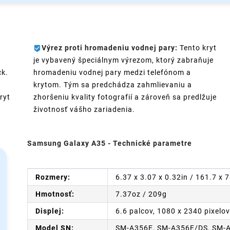
Výrez proti hromadeniu vodnej pary:
Tento kryt
je vybavený špeciálnym výrezom, ktorý zabraňuje
ck.
hromadeniu vodnej pary medzi telefónom a
krytom. Tým sa predchádza zahmlievaniu a
ryt
zhoršeniu kvality fotografií a zároveň sa predlžuje
životnosť vášho zariadenia.
Samsung Galaxy A35 - Technické parametre
Rozmery:
6.37 x 3.07 x 0.32in / 161.7 x
Hmotnosť:
7.37oz / 209g
Displej:
6.6 palcov, 1080 x 2340 pixelo
Model SN:
SM-A356E, SM-A356E/DS, SM-