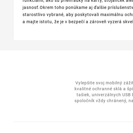
funkciami, ako sú priehradky na karty, stojanček al
jasnosť.Okrem toho ponúkame aj ďalšie príslušenstv
starostlivo vybrané, aby poskytovali maximálnu ochr
a majte istotu, že je v bezpečí a zároveň vyzerá skve
Vylepšite svoj mobilný záž
kvalitné ochranné sklá a šp
tašiek, univerzálnych USB
spoločník vždy chránený, na