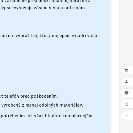
iť zariadenie pred poškriabaním, nárazmi a
ajlepšie vyhovuje vášmu štýlu a potrebám.
môžete vybrať ten, ktorý najlepšie vyjadrí vašu



iť telefón pred poškodením.

 vyrobený z menej odolných materiálov.

 opotrebením. Ak však hľadáte komplexnejšiu