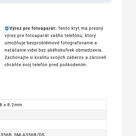
Výrez pre fotoaparát:
Tento kryt má presný
výrez pre fotoaparát vášho telefónu, ktorý
umožňuje bezproblémové fotografovanie a
natáčanie videí bez akéhokoľvek obmedzenia.
Zachovajte si kvalitu svojich záberov a zároveň
chráňte svoj telefón pred poškodením.
 78 x 8.2mm
v
A356B, SM-A356B/DS