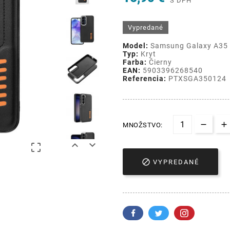
S DPH
Vypredané
Model:
Samsung Galaxy A35
Typ:
Kryt
Farba:
Čierny
EAN:
5903396268540
Referencia:
PTXSGA350124
MNOŽSTVO:




VYPREDANÉ