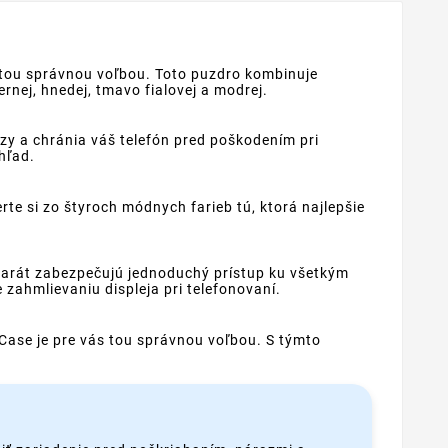
s tou správnou voľbou. Toto puzdro kombinuje
nej, hnedej, tmavo fialovej a modrej.
zy a chránia váš telefón pred poškodením pri
hľad.
 si zo štyroch módnych farieb tú, ktorá najlepšie
parát zabezpečujú jednoduchý prístup ku všetkým
zahmlievaniu displeja pri telefonovaní.
Case je pre vás tou správnou voľbou. S týmto