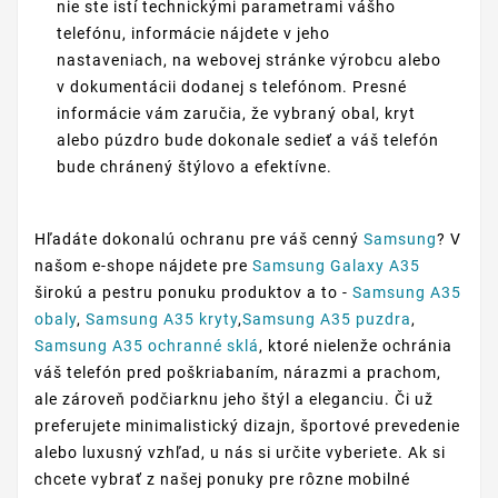
nie ste istí technickými parametrami vášho
telefónu, informácie nájdete v jeho
nastaveniach, na webovej stránke výrobcu alebo
v dokumentácii dodanej s telefónom. Presné
informácie vám zaručia, že vybraný obal, kryt
alebo púzdro bude dokonale sedieť a váš telefón
bude chránený štýlovo a efektívne.
Hľadáte dokonalú ochranu pre váš cenný
Samsung
? V
našom e-shope nájdete pre
Samsung Galaxy A35
širokú a pestru ponuku produktov a to -
Samsung A35
obaly
,
Samsung A35 kryty
,
Samsung A35 puzdra
,
Samsung A35 ochranné sklá
, ktoré nielenže ochránia
váš telefón pred poškriabaním, nárazmi a prachom,
ale zároveň podčiarknu jeho štýl a eleganciu. Či už
preferujete minimalistický dizajn, športové prevedenie
alebo luxusný vzhľad, u nás si určite vyberiete. Ak si
chcete vybrať z našej ponuky pre rôzne mobilné