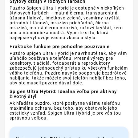
Štýlový dizajn v rôznych farbách
Puzdro Spigen Ultra Hybrid je dostupné v niekoľkých
štýlových farbách – matná čierna, transparentná,
úžasná fialová, limetkovo zelená, vesmírny kryštál,
prírodná titánová, mrazivo priehľadná, čierna
mrazivá, matná čierna mrazivá, ružový kryštál, zero
one a námornícka modrá. Vyberte si tú, ktorá
najlepšie vyhovuje vášmu vkusu a štýlu.
Praktické funkcie pre pohodlné používanie
Puzdro Spigen Ultra Hybrid je navrhnuté tak, aby vám
uľahčilo používanie telefónu. Presné výrezy pre
konektory, tlačidlá, fotoaparát a reproduktory
zabezpečujú jednoduchý prístup ku všetkým funkciám
vášho telefónu. Puzdro navyše podporuje bezdrôtové
nabíjanie, takže môžete svoj telefón nabíjať bez toho,
aby ste museli puzdro dávať dole.
Spigen Ultra Hybrid: Ideálna voľba pre aktívny
životný štýl
Ak hľadáte puzdro, ktoré poskytne vášmu telefónu
maximálnu ochranu bez toho, aby obetovalo jeho
estetický vzhľad, Spigen Ultra Hybrid je pre vás tou
správnou voľbou.