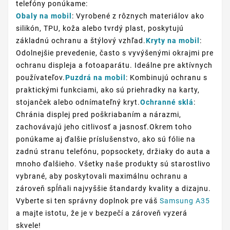
telefóny ponúkame:
Obaly na mobil
: Vyrobené z rôznych materiálov ako
silikón, TPU, koža alebo tvrdý plast, poskytujú
základnú ochranu a štýlový vzhľad.
Kryty na mobil
:
Odolnejšie prevedenie, často s vyvýšenými okrajmi pre
ochranu displeja a fotoaparátu. Ideálne pre aktívnych
používateľov.
Puzdrá na mobil
: Kombinujú ochranu s
praktickými funkciami, ako sú priehradky na karty,
stojanček alebo odnímateľný kryt.
Ochranné sklá
:
Chránia displej pred poškriabaním a nárazmi,
zachovávajú jeho citlivosť a jasnosť.Okrem toho
ponúkame aj ďalšie príslušenstvo, ako sú fólie na
zadnú stranu telefónu, popsockety, držiaky do auta a
mnoho ďalšieho. Všetky naše produkty sú starostlivo
vybrané, aby poskytovali maximálnu ochranu a
zároveň spĺňali najvyššie štandardy kvality a dizajnu.
Vyberte si ten správny doplnok pre váš
Samsung A35
a majte istotu, že je v bezpečí a zároveň vyzerá
skvele!