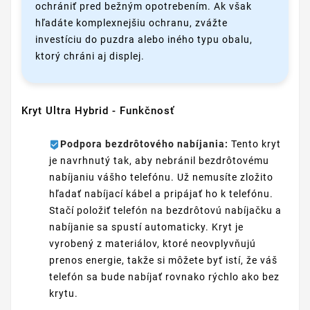
ochrániť pred bežným opotrebením. Ak však
hľadáte komplexnejšiu ochranu, zvážte
investíciu do puzdra alebo iného typu obalu,
ktorý chráni aj displej.
Kryt Ultra Hybrid - Funkčnosť
Podpora bezdrôtového nabíjania:
Tento kryt
je navrhnutý tak, aby nebránil bezdrôtovému
nabíjaniu vášho telefónu. Už nemusíte zložito
hľadať nabíjací kábel a pripájať ho k telefónu.
Stačí položiť telefón na bezdrôtovú nabíjačku a
nabíjanie sa spustí automaticky. Kryt je
vyrobený z materiálov, ktoré neovplyvňujú
prenos energie, takže si môžete byť istí, že váš
telefón sa bude nabíjať rovnako rýchlo ako bez
krytu.