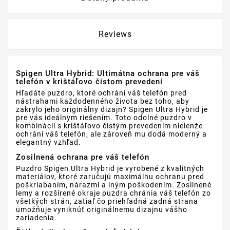
Reviews
Spigen Ultra Hybrid: Ultimátna ochrana pre váš
telefón v krištáľovo čistom prevedení
Hľadáte puzdro, ktoré ochráni váš telefón pred
nástrahami každodenného života bez toho, aby
zakrylo jeho originálny dizajn? Spigen Ultra Hybrid je
pre vás ideálnym riešením. Toto odolné puzdro v
kombinácii s krištáľovo čistým prevedením nielenže
ochráni váš telefón, ale zároveň mu dodá moderný a
elegantný vzhľad.
Zosilnená ochrana pre váš telefón
Puzdro Spigen Ultra Hybrid je vyrobené z kvalitných
materiálov, ktoré zaručujú maximálnu ochranu pred
poškriabaním, nárazmi a iným poškodením. Zosilnené
lemy a rozšírené okraje puzdra chránia váš telefón zo
všetkých strán, zatiaľ čo priehľadná zadná strana
umožňuje vyniknúť originálnemu dizajnu vášho
zariadenia.