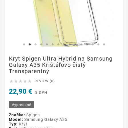
Kryt Spigen Ultra Hybrid na Samsung
Galaxy A35 Krištáľovo čistý
Transparentný





REVIEW (0)
22,90 €
S DPH
Vypredané
Značka:
Spigen
Model:
Samsung Galaxy A35
Typ:
Kryt