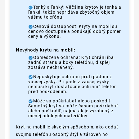
Tenký a ľahký: Väčšina krytov je tenká a
ľahká, takže nepridáva zbytočný objem
vášmu telefónu.
Cenová dostupnosť: Kryty na mobil sú
cenovo dostupné a ponúkajú dobrý pomer
ceny a výkonu.
Nevýhody krytu na mobil:
Obmedzená ochrana: Kryt chráni iba
zadnú stranu a boky telefónu, displej
zostáva nechránený.
Neposkytuje ochranu proti pádom z
väčšej výšky: Pri páde z väčšej výšky
nemusí kryt dostatočne ochrániť telefón
pred poškodením.
Môže sa poškriabať alebo poškodiť:
Samotný kryt sa môže časom poškriabať
alebo poškodiť, najmä ak je vyrobený z
menej odolných materiálov.
Kryt na mobil je skvelým spôsobom, ako dodať
svojmu telefónu osobitý štýl a zároveň ho