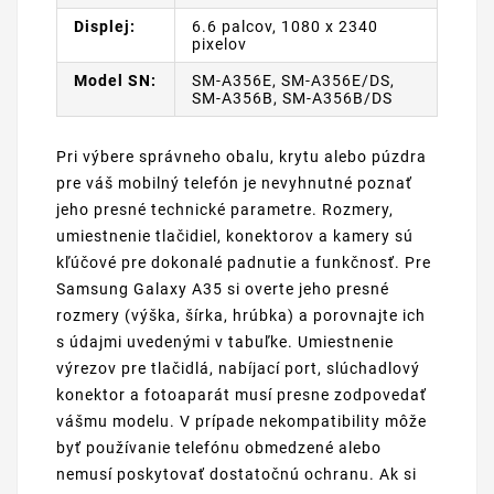
Displej:
6.6 palcov, 1080 x 2340
pixelov
Model SN:
SM-A356E, SM-A356E/DS,
SM-A356B, SM-A356B/DS
Pri výbere správneho obalu, krytu alebo púzdra
pre váš mobilný telefón je nevyhnutné poznať
jeho presné technické parametre. Rozmery,
umiestnenie tlačidiel, konektorov a kamery sú
kľúčové pre dokonalé padnutie a funkčnosť. Pre
Samsung Galaxy A35 si overte jeho presné
rozmery (výška, šírka, hrúbka) a porovnajte ich
s údajmi uvedenými v tabuľke. Umiestnenie
výrezov pre tlačidlá, nabíjací port, slúchadlový
konektor a fotoaparát musí presne zodpovedať
vášmu modelu. V prípade nekompatibility môže
byť používanie telefónu obmedzené alebo
nemusí poskytovať dostatočnú ochranu. Ak si