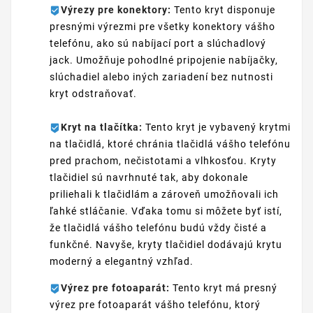
Výrezy pre konektory:
Tento kryt disponuje
presnými výrezmi pre všetky konektory vášho
telefónu, ako sú nabíjací port a slúchadlový
jack. Umožňuje pohodlné pripojenie nabíjačky,
slúchadiel alebo iných zariadení bez nutnosti
kryt odstraňovať.
Kryt na tlačítka:
Tento kryt je vybavený krytmi
na tlačidlá, ktoré chránia tlačidlá vášho telefónu
pred prachom, nečistotami a vlhkosťou. Kryty
tlačidiel sú navrhnuté tak, aby dokonale
priliehali k tlačidlám a zároveň umožňovali ich
ľahké stláčanie. Vďaka tomu si môžete byť istí,
že tlačidlá vášho telefónu budú vždy čisté a
funkčné. Navyše, kryty tlačidiel dodávajú krytu
moderný a elegantný vzhľad.
Výrez pre fotoaparát:
Tento kryt má presný
výrez pre fotoaparát vášho telefónu, ktorý