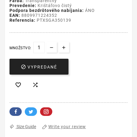
Farba:
Transparentný
Prevedenie:
Krištáľovo čistý
Podpora bezdrôtového nabíjania:
ÁNO
EAN:
8809971224352
Referencia:
PTXSGA350139
MNOŽSTVO:

VYPREDANÉ


Write your review
Size Guide