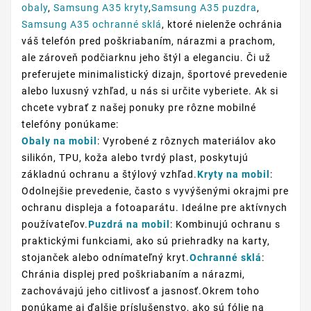
obaly
,
Samsung A35 kryty
,
Samsung A35 puzdra
,
Samsung A35 ochranné sklá
, ktoré nielenže ochránia
váš telefón pred poškriabaním, nárazmi a prachom,
ale zároveň podčiarknu jeho štýl a eleganciu. Či už
preferujete minimalistický dizajn, športové prevedenie
alebo luxusný vzhľad, u nás si určite vyberiete. Ak si
chcete vybrať z našej ponuky pre rôzne mobilné
telefóny ponúkame:
Obaly na mobil
: Vyrobené z rôznych materiálov ako
silikón, TPU, koža alebo tvrdý plast, poskytujú
základnú ochranu a štýlový vzhľad.
Kryty na mobil
:
Odolnejšie prevedenie, často s vyvýšenými okrajmi pre
ochranu displeja a fotoaparátu. Ideálne pre aktívnych
používateľov.
Puzdrá na mobil
: Kombinujú ochranu s
praktickými funkciami, ako sú priehradky na karty,
stojanček alebo odnímateľný kryt.
Ochranné sklá
:
Chránia displej pred poškriabaním a nárazmi,
zachovávajú jeho citlivosť a jasnosť.Okrem toho
ponúkame aj ďalšie príslušenstvo, ako sú fólie na