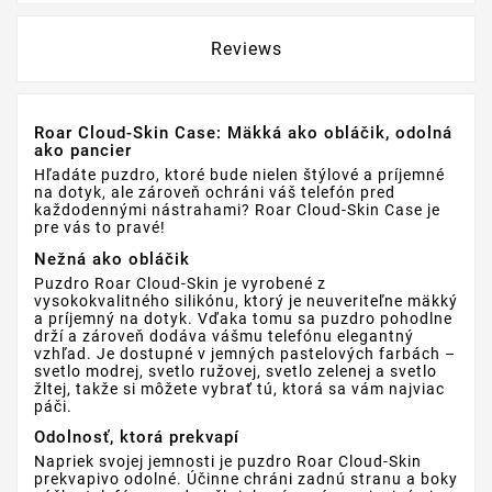
Reviews
Roar Cloud-Skin Case: Mäkká ako obláčik, odolná
ako pancier
Hľadáte puzdro, ktoré bude nielen štýlové a príjemné
na dotyk, ale zároveň ochráni váš telefón pred
každodennými nástrahami? Roar Cloud-Skin Case je
pre vás to pravé!
Nežná ako obláčik
Puzdro Roar Cloud-Skin je vyrobené z
vysokokvalitného silikónu, ktorý je neuveriteľne mäkký
a príjemný na dotyk. Vďaka tomu sa puzdro pohodlne
drží a zároveň dodáva vášmu telefónu elegantný
vzhľad. Je dostupné v jemných pastelových farbách –
svetlo modrej, svetlo ružovej, svetlo zelenej a svetlo
žltej, takže si môžete vybrať tú, ktorá sa vám najviac
páči.
Odolnosť, ktorá prekvapí
Napriek svojej jemnosti je puzdro Roar Cloud-Skin
prekvapivo odolné. Účinne chráni zadnú stranu a boky