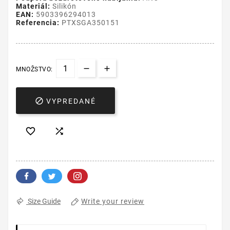
Materiál:
Silikón
EAN:
5903396294013
Referencia:
PTXSGA350151
MNOŽSTVO:

VYPREDANÉ


Write your review
Size Guide