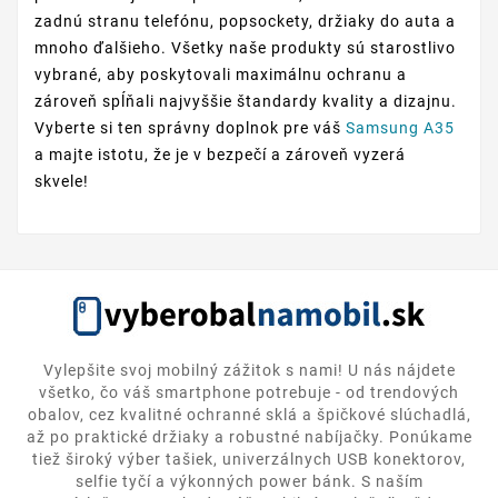
zadnú stranu telefónu, popsockety, držiaky do auta a
mnoho ďalšieho. Všetky naše produkty sú starostlivo
vybrané, aby poskytovali maximálnu ochranu a
zároveň spĺňali najvyššie štandardy kvality a dizajnu.
Vyberte si ten správny doplnok pre váš
Samsung A35
a majte istotu, že je v bezpečí a zároveň vyzerá
skvele!
Vylepšite svoj mobilný zážitok s nami! U nás nájdete
všetko, čo váš smartphone potrebuje - od trendových
obalov, cez kvalitné ochranné sklá a špičkové slúchadlá,
až po praktické držiaky a robustné nabíjačky. Ponúkame
tiež široký výber tašiek, univerzálnych USB konektorov,
selfie tyčí a výkonných power bánk. S naším