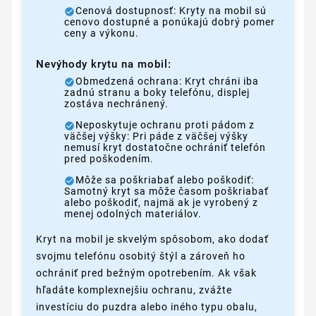
Cenová dostupnosť: Kryty na mobil sú
cenovo dostupné a ponúkajú dobrý pomer
ceny a výkonu.
Nevýhody krytu na mobil:
Obmedzená ochrana: Kryt chráni iba
zadnú stranu a boky telefónu, displej
zostáva nechránený.
Neposkytuje ochranu proti pádom z
väčšej výšky: Pri páde z väčšej výšky
nemusí kryt dostatočne ochrániť telefón
pred poškodením.
Môže sa poškriabať alebo poškodiť:
Samotný kryt sa môže časom poškriabať
alebo poškodiť, najmä ak je vyrobený z
menej odolných materiálov.
Kryt na mobil je skvelým spôsobom, ako dodať
svojmu telefónu osobitý štýl a zároveň ho
ochrániť pred bežným opotrebením. Ak však
hľadáte komplexnejšiu ochranu, zvážte
investíciu do puzdra alebo iného typu obalu,