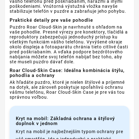
vášho telefónu pred poškriabaním, nárazmi a inými
poškodeniami. Vnútorná výstužná vložka navyše
stabilizuje telefón v puzdre a zabraňuje jeho pohybu.
Praktické detaily pre vaše pohodlie
Puzdro Roar Cloud-Skin je navrhnuté s ohľadom na
vaše pohodlie. Presné výrezy pre konektory, tlačidlá a
reproduktory zabezpečujú jednoduchý prístup ku
všetkým funkciám vášho telefónu. Vyvýšené okraje
okolo displeja a fotoaparátu chránia tieto citlivé časti
pred poškriabaním. A vďaka podpore bezdrôtového
nabíjania môžete svoj telefón nabíjať bez toho, aby
ste museli puzdro dávať dole.
Roar Cloud-Skin Case: Ideálna kombinácia štýlu,
pohodlia a ochrany
Ak hľadáte puzdro, ktoré je nielen štýlové a príjemné
na dotyk, ale zároveň poskytuje spoľahlivú ochranu
vášmu telefónu, Roar Cloud-Skin Case je pre vás tou
správnou voľbou.
Kryt na mobil: Základná ochrana a štýlový
doplnok v jednom
Kryt na mobil je najbežnejším typom ochrany pre
váš smartfón. Ide o jednoduchý a praktický