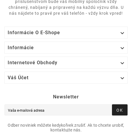
príslušenstvom bude váš mobilný spoločník vždy
chránený, nabíjaný a pripravený na každú výzvu dňa. U
nás nájdete to pravé pre váš telefón - vždy krok vpred!

Informácie O E-Shope

Informácie

Internetové Obchody

Váš Účet
Newsletter
OK
Odber noviniek môžete kedykoľvek zrušiť. Ak to chcete urobiť,
kontaktujte nás.