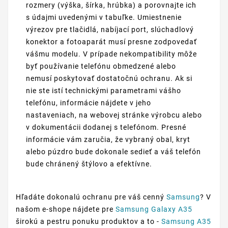
rozmery (výška, šírka, hrúbka) a porovnajte ich
s údajmi uvedenými v tabuľke. Umiestnenie
výrezov pre tlačidlá, nabíjací port, slúchadlový
konektor a fotoaparát musí presne zodpovedať
vášmu modelu. V prípade nekompatibility môže
byť používanie telefónu obmedzené alebo
nemusí poskytovať dostatočnú ochranu. Ak si
nie ste istí technickými parametrami vášho
telefónu, informácie nájdete v jeho
nastaveniach, na webovej stránke výrobcu alebo
v dokumentácii dodanej s telefónom. Presné
informácie vám zaručia, že vybraný obal, kryt
alebo púzdro bude dokonale sedieť a váš telefón
bude chránený štýlovo a efektívne.
Hľadáte dokonalú ochranu pre váš cenný
Samsung
? V
našom e-shope nájdete pre
Samsung Galaxy A35
širokú a pestru ponuku produktov a to -
Samsung A35