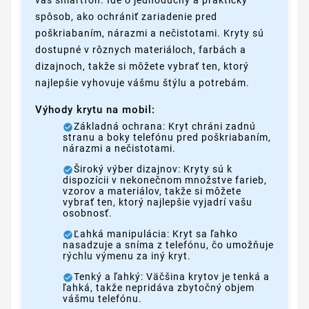
spôsob, ako ochrániť zariadenie pred
poškriabaním, nárazmi a nečistotami. Kryty sú
dostupné v rôznych materiáloch, farbách a
dizajnoch, takže si môžete vybrať ten, ktorý
najlepšie vyhovuje vášmu štýlu a potrebám.
Výhody krytu na mobil:
Základná ochrana: Kryt chráni zadnú
stranu a boky telefónu pred poškriabaním,
nárazmi a nečistotami.
Široký výber dizajnov: Kryty sú k
dispozícii v nekonečnom množstve farieb,
vzorov a materiálov, takže si môžete
vybrať ten, ktorý najlepšie vyjadrí vašu
osobnosť.
Ľahká manipulácia: Kryt sa ľahko
nasadzuje a sníma z telefónu, čo umožňuje
rýchlu výmenu za iný kryt.
Tenký a ľahký: Väčšina krytov je tenká a
ľahká, takže nepridáva zbytočný objem
vášmu telefónu.