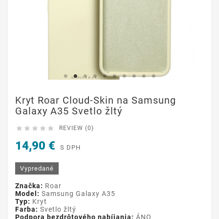
Kryt Roar Cloud-Skin na Samsung
Galaxy A35 Svetlo žltý





REVIEW (0)
14,90 €
S DPH
Vypredané
Značka:
Roar
Model:
Samsung Galaxy A35
Typ:
Kryt
Farba:
Svetlo žltý
Podpora bezdrôtového nabíjania:
ÁNO