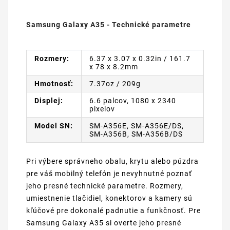
Samsung Galaxy A35 - Technické parametre
Rozmery:
6.37 x 3.07 x 0.32in / 161.7
x 78 x 8.2mm
Hmotnosť:
7.37oz / 209g
Displej:
6.6 palcov, 1080 x 2340
pixelov
Model SN:
SM-A356E, SM-A356E/DS,
SM-A356B, SM-A356B/DS
Pri výbere správneho obalu, krytu alebo púzdra
pre váš mobilný telefón je nevyhnutné poznať
jeho presné technické parametre. Rozmery,
umiestnenie tlačidiel, konektorov a kamery sú
kľúčové pre dokonalé padnutie a funkčnosť. Pre
Samsung Galaxy A35 si overte jeho presné