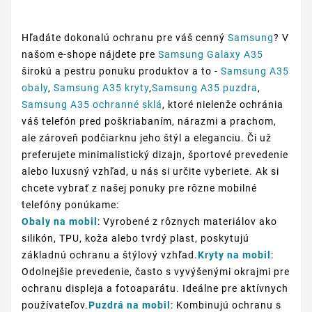
Hľadáte dokonalú ochranu pre váš cenný
Samsung
? V
našom e-shope nájdete pre
Samsung Galaxy A35
širokú a pestru ponuku produktov a to -
Samsung A35
obaly
,
Samsung A35 kryty
,
Samsung A35 puzdra
,
Samsung A35 ochranné sklá
, ktoré nielenže ochránia
váš telefón pred poškriabaním, nárazmi a prachom,
ale zároveň podčiarknu jeho štýl a eleganciu. Či už
preferujete minimalistický dizajn, športové prevedenie
alebo luxusný vzhľad, u nás si určite vyberiete. Ak si
chcete vybrať z našej ponuky pre rôzne mobilné
telefóny ponúkame:
Obaly na mobil
: Vyrobené z rôznych materiálov ako
silikón, TPU, koža alebo tvrdý plast, poskytujú
základnú ochranu a štýlový vzhľad.
Kryty na mobil
:
Odolnejšie prevedenie, často s vyvýšenými okrajmi pre
ochranu displeja a fotoaparátu. Ideálne pre aktívnych
používateľov.
Puzdrá na mobil
: Kombinujú ochranu s