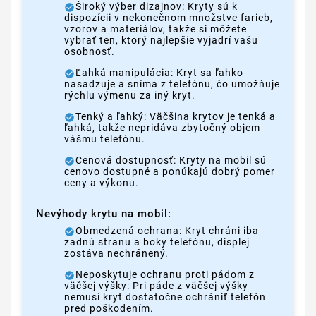
Široký výber dizajnov: Kryty sú k
dispozícii v nekonečnom množstve farieb,
vzorov a materiálov, takže si môžete
vybrať ten, ktorý najlepšie vyjadrí vašu
osobnosť.
Ľahká manipulácia: Kryt sa ľahko
nasadzuje a sníma z telefónu, čo umožňuje
rýchlu výmenu za iný kryt.
Tenký a ľahký: Väčšina krytov je tenká a
ľahká, takže nepridáva zbytočný objem
vášmu telefónu.
Cenová dostupnosť: Kryty na mobil sú
cenovo dostupné a ponúkajú dobrý pomer
ceny a výkonu.
Nevýhody krytu na mobil:
Obmedzená ochrana: Kryt chráni iba
zadnú stranu a boky telefónu, displej
zostáva nechránený.
Neposkytuje ochranu proti pádom z
väčšej výšky: Pri páde z väčšej výšky
nemusí kryt dostatočne ochrániť telefón
pred poškodením.