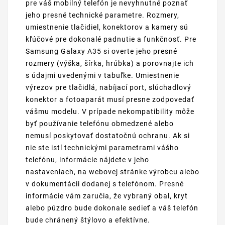
pre váš mobilný telefón je nevyhnutné poznať
jeho presné technické parametre. Rozmery,
umiestnenie tlačidiel, konektorov a kamery sú
kľúčové pre dokonalé padnutie a funkčnosť. Pre
Samsung Galaxy A35 si overte jeho presné
rozmery (výška, šírka, hrúbka) a porovnajte ich
s údajmi uvedenými v tabuľke. Umiestnenie
výrezov pre tlačidlá, nabíjací port, slúchadlový
konektor a fotoaparát musí presne zodpovedať
vášmu modelu. V prípade nekompatibility môže
byť používanie telefónu obmedzené alebo
nemusí poskytovať dostatočnú ochranu. Ak si
nie ste istí technickými parametrami vášho
telefónu, informácie nájdete v jeho
nastaveniach, na webovej stránke výrobcu alebo
v dokumentácii dodanej s telefónom. Presné
informácie vám zaručia, že vybraný obal, kryt
alebo púzdro bude dokonale sedieť a váš telefón
bude chránený štýlovo a efektívne.