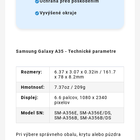
Ochrana pred poškodením
Vyvýšené okraje
Samsung Galaxy A35 - Technické parametre
Rozmery:
6.37 x 3.07 x 0.32in / 161.7
x 78 x 8.2mm
Hmotnosť:
7.37oz / 209g
Displej:
6.6 palcov, 1080 x 2340
pixelov
Model SN:
SM-A356E, SM-A356E/DS,
SM-A356B, SM-A356B/DS
Pri výbere správneho obalu, krytu alebo púzdra