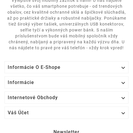
Vylepšite svoj mobilný zážitok s nami! U nás nájdete
všetko, čo váš smartphone potrebuje - od trendových
obalov, cez kvalitné ochranné sklá a špičkové slúchadlá,
až po praktické držiaky a robustné nabíjačky. Ponúkame
tiež široký výber tašiek, univerzálnych USB konektorov,
selfie tyčí a výkonných power bánk. S naším
príslušenstvom bude váš mobilný spoločník vždy
chránený, nabíjaný a pripravený na každú výzvu dňa. U
nás nájdete to pravé pre váš telefón - vždy krok vpred!

Informácie O E-Shope

Informácie

Internetové Obchody

Váš Účet
Newsletter