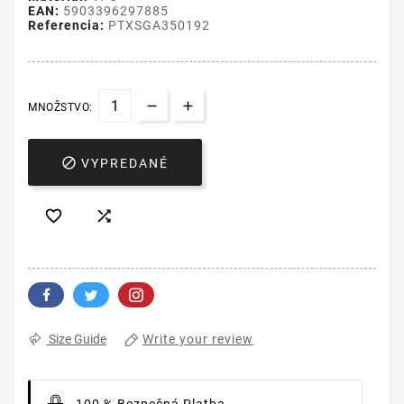
EAN:
5903396297885
Referencia:
PTXSGA350192
MNOŽSTVO:

VYPREDANÉ


Write your review
Size Guide