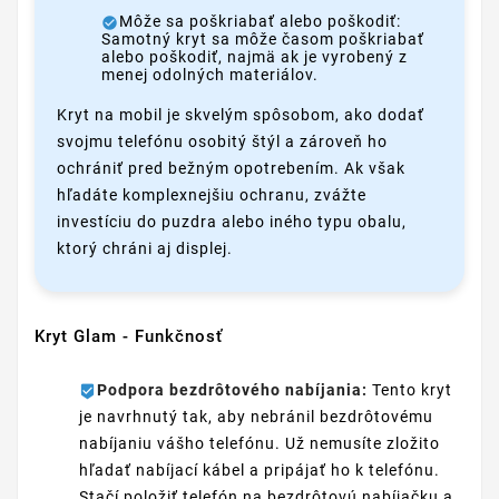
Môže sa poškriabať alebo poškodiť:
Samotný kryt sa môže časom poškriabať
alebo poškodiť, najmä ak je vyrobený z
menej odolných materiálov.
Kryt na mobil je skvelým spôsobom, ako dodať
svojmu telefónu osobitý štýl a zároveň ho
ochrániť pred bežným opotrebením. Ak však
hľadáte komplexnejšiu ochranu, zvážte
investíciu do puzdra alebo iného typu obalu,
ktorý chráni aj displej.
Kryt Glam - Funkčnosť
Podpora bezdrôtového nabíjania:
Tento kryt
je navrhnutý tak, aby nebránil bezdrôtovému
nabíjaniu vášho telefónu. Už nemusíte zložito
hľadať nabíjací kábel a pripájať ho k telefónu.
Stačí položiť telefón na bezdrôtovú nabíjačku a