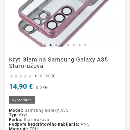
Kryt Glam na Samsung Galaxy A35
Staroružová





REVIEW (0)
14,90 €
S DPH
Vypredané
Model:
Samsung Galaxy A35
Typ:
Kryt
Farba:
Staroružová
Podpora bezdrôtového nabíjania:
ÁNO
Materiál:
TPU