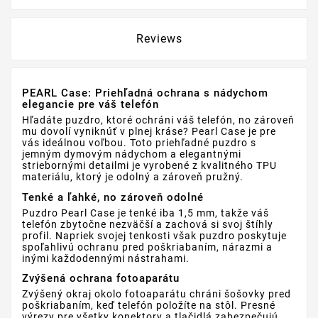
Reviews
PEARL Case: Priehľadná ochrana s nádychom
elegancie pre váš telefón
Hľadáte puzdro, ktoré ochráni váš telefón, no zároveň
mu dovolí vyniknúť v plnej kráse? Pearl Case je pre
vás ideálnou voľbou. Toto priehľadné puzdro s
jemným dymovým nádychom a elegantnými
striebornými detailmi je vyrobené z kvalitného TPU
materiálu, ktorý je odolný a zároveň pružný.
Tenké a ľahké, no zároveň odolné
Puzdro Pearl Case je tenké iba 1,5 mm, takže váš
telefón zbytočne nezväčší a zachová si svoj štíhly
profil. Napriek svojej tenkosti však puzdro poskytuje
spoľahlivú ochranu pred poškriabaním, nárazmi a
inými každodennými nástrahami.
Zvýšená ochrana fotoaparátu
Zvýšený okraj okolo fotoaparátu chráni šošovky pred
poškriabaním, keď telefón položíte na stôl. Presné
výrezy pre všetky konektory a tlačidlá zabezpečujú