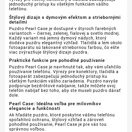
jednoduchý prístup ku všetkým funkciám vášho
telefónu.
Štýlový dizajn s dymovým efektom a striebornými
detailmi
Puzdro Pearl Case je dostupné v štyroch farebných
variantoch – čiernej, zelenej, fialovej a svetlo modrej.
Každý variant má jemný dymový nádych, ktorý
dodáva puzdru elegantný vzhľad. Tlačidlá a lem okolo
fotoaparátu sú lakované striebornou farbou, čo ešte
viac zvýrazňuje štýlový dizajn puzdra.
Praktické funkcie pre pohodlné používanie
Puzdro Pearl Case je navrhnuté tak, aby vám uľahčilo
používanie telefónu. Výrezy pre konektory, tlačidlá a
fotoaparát zabezpečujú jednoduchý prístup ku
všetkým funkciám vášho zariadenia. Puzdro navyše
podporuje bezdrôtové nabíjanie, takže môžete svoj
telefón nabíjať bez toho, aby ste museli puzdro dávať
dole.
Pearl Case: Ideálna voľba pre milovníkov
elegancie a funkčnosti
Ak hľadáte puzdro, ktoré poskytne vášmu telefónu
spoľahlivú ochranu, štýlový vzhľad a zároveň
pohodlné používanie, Pearl Case je pre vás tou
správnou voľbou.