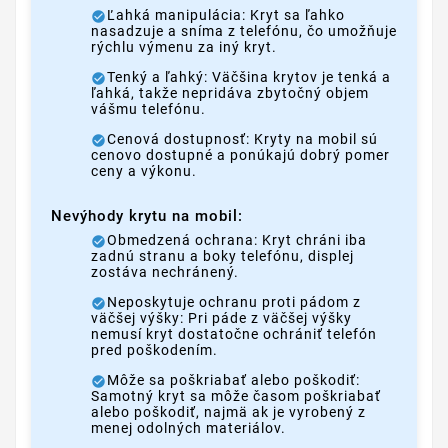
Ľahká manipulácia: Kryt sa ľahko
nasadzuje a sníma z telefónu, čo umožňuje
rýchlu výmenu za iný kryt.
Tenký a ľahký: Väčšina krytov je tenká a
ľahká, takže nepridáva zbytočný objem
vášmu telefónu.
Cenová dostupnosť: Kryty na mobil sú
cenovo dostupné a ponúkajú dobrý pomer
ceny a výkonu.
Nevýhody krytu na mobil:
Obmedzená ochrana: Kryt chráni iba
zadnú stranu a boky telefónu, displej
zostáva nechránený.
Neposkytuje ochranu proti pádom z
väčšej výšky: Pri páde z väčšej výšky
nemusí kryt dostatočne ochrániť telefón
pred poškodením.
Môže sa poškriabať alebo poškodiť:
Samotný kryt sa môže časom poškriabať
alebo poškodiť, najmä ak je vyrobený z
menej odolných materiálov.