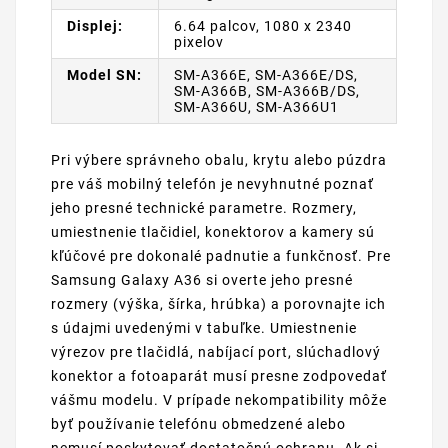
Displej:
6.64 palcov, 1080 x 2340
pixelov
Model SN:
SM-A366E, SM-A366E/DS,
SM-A366B, SM-A366B/DS,
SM-A366U, SM-A366U1
Pri výbere správneho obalu, krytu alebo púzdra
pre váš mobilný telefón je nevyhnutné poznať
jeho presné technické parametre. Rozmery,
umiestnenie tlačidiel, konektorov a kamery sú
kľúčové pre dokonalé padnutie a funkčnosť. Pre
Samsung Galaxy A36 si overte jeho presné
rozmery (výška, šírka, hrúbka) a porovnajte ich
s údajmi uvedenými v tabuľke. Umiestnenie
výrezov pre tlačidlá, nabíjací port, slúchadlový
konektor a fotoaparát musí presne zodpovedať
vášmu modelu. V prípade nekompatibility môže
byť používanie telefónu obmedzené alebo