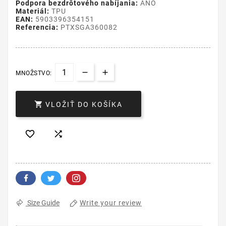
Podpora bezdrôtového nabíjania:
ÁNO
Materiál:
TPU
EAN:
5903396354151
Referencia:
PTXSGA360082
MNOŽSTVO:

VLOŽIŤ DO KOŠÍKA


Write your review
Size Guide