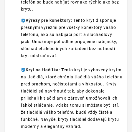
telefón sa bude nabíjať rovnako rýchlo ako bez
krytu.
Výrezy pre konektory:
Tento kryt disponuje
presnými výrezmi pre všetky konektory vášho
telefónu, ako sú nabíjací port a slúchadlový
jack. Umožňuje pohodlné pripojenie nabíjačky,
slúchadiel alebo iných zariadení bez nutnosti
kryt odstraňovať.
Kryt na tlačítka:
Tento kryt je vybavený krytmi
na tlačidlá, ktoré chránia tlačidlá vášho telefónu
pred prachom, nečistotami a vlhkosťou. Kryty
tlačidiel sú navrhnuté tak, aby dokonale
priliehali k tlačidlám a zároveň umožňovali ich
ľahké stláčanie. Vďaka tomu si môžete byť istí,
že tlačidlá vášho telefónu budú vždy čisté a
funkčné. Navyše, kryty tlačidiel dodávajú krytu
moderný a elegantný vzhľad.