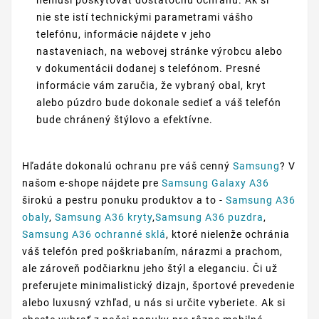
nemusí poskytovať dostatočnú ochranu. Ak si
nie ste istí technickými parametrami vášho
telefónu, informácie nájdete v jeho
nastaveniach, na webovej stránke výrobcu alebo
v dokumentácii dodanej s telefónom. Presné
informácie vám zaručia, že vybraný obal, kryt
alebo púzdro bude dokonale sedieť a váš telefón
bude chránený štýlovo a efektívne.
Hľadáte dokonalú ochranu pre váš cenný
Samsung
? V
našom e-shope nájdete pre
Samsung Galaxy A36
širokú a pestru ponuku produktov a to -
Samsung A36
obaly
,
Samsung A36 kryty
,
Samsung A36 puzdra
,
Samsung A36 ochranné sklá
, ktoré nielenže ochránia
váš telefón pred poškriabaním, nárazmi a prachom,
ale zároveň podčiarknu jeho štýl a eleganciu. Či už
preferujete minimalistický dizajn, športové prevedenie
alebo luxusný vzhľad, u nás si určite vyberiete. Ak si