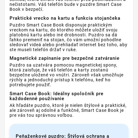
nečistotami. Váš telefón bude v puzdre Smart Case
Book v bezpečí.
Praktické vrecko na kartu a funkcia stojančeka
Puzdro Smart Case Book disponuje praktickým
vreckom na kartu, do ktorého môžete uložiť svoju
platobnú kartu alebo iné drobnosti. Puzdro sa dá
ľahko premeniť na stojan, čo vám umožní pohodlne
sledovať videá alebo prehliadať internet bez toho, aby
ste museli telefón držať v ruke.
Magnetické zapínanie pre bezpečné zatváranie
Puzdro sa uzatvára pomocou magnetickej spony,
ktorá zaisťuje, že váš telefón a karty zostanú
bezpečne uložené vo vnútri. Zároveň však umožňuje
rýchly a jednoduchý prístup k telefónu, keď ho
potrebujete použiť.
Smart Case Book: Ideálny spoločník pre
každodenné používanie
Ak hľadáte puzdro, ktoré je nielen štýlové a praktické,
ale zároveň aj odolné a funkčné, Smart Case Book je
pre vás tou správnou voľbou.
Peňaženkové puzdro: Štýlová ochrana a