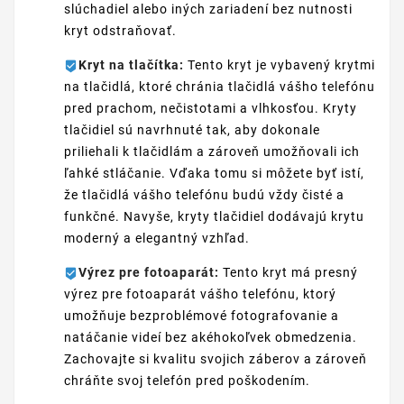
slúchadiel alebo iných zariadení bez nutnosti
kryt odstraňovať.
Kryt na tlačítka:
Tento kryt je vybavený krytmi
na tlačidlá, ktoré chránia tlačidlá vášho telefónu
pred prachom, nečistotami a vlhkosťou. Kryty
tlačidiel sú navrhnuté tak, aby dokonale
priliehali k tlačidlám a zároveň umožňovali ich
ľahké stláčanie. Vďaka tomu si môžete byť istí,
že tlačidlá vášho telefónu budú vždy čisté a
funkčné. Navyše, kryty tlačidiel dodávajú krytu
moderný a elegantný vzhľad.
Výrez pre fotoaparát:
Tento kryt má presný
výrez pre fotoaparát vášho telefónu, ktorý
umožňuje bezproblémové fotografovanie a
natáčanie videí bez akéhokoľvek obmedzenia.
Zachovajte si kvalitu svojich záberov a zároveň
chráňte svoj telefón pred poškodením.