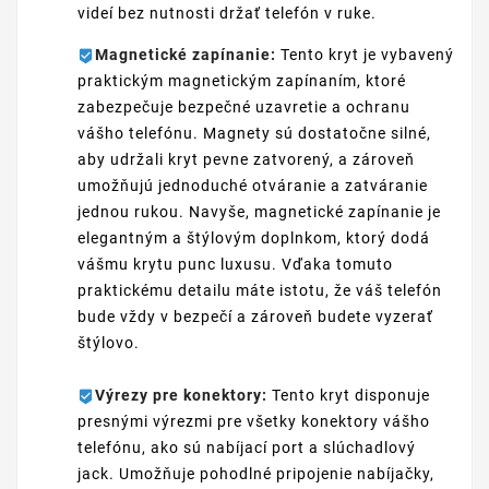
videí bez nutnosti držať telefón v ruke.
Magnetické zapínanie:
Tento kryt je vybavený
praktickým magnetickým zapínaním, ktoré
zabezpečuje bezpečné uzavretie a ochranu
vášho telefónu. Magnety sú dostatočne silné,
aby udržali kryt pevne zatvorený, a zároveň
umožňujú jednoduché otváranie a zatváranie
jednou rukou. Navyše, magnetické zapínanie je
elegantným a štýlovým doplnkom, ktorý dodá
vášmu krytu punc luxusu. Vďaka tomuto
praktickému detailu máte istotu, že váš telefón
bude vždy v bezpečí a zároveň budete vyzerať
štýlovo.
Výrezy pre konektory:
Tento kryt disponuje
presnými výrezmi pre všetky konektory vášho
telefónu, ako sú nabíjací port a slúchadlový
jack. Umožňuje pohodlné pripojenie nabíjačky,