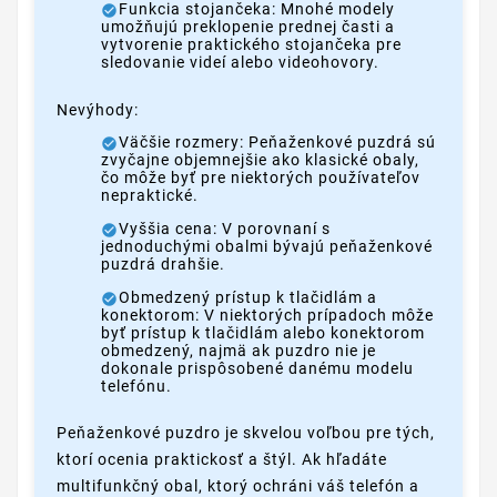
Funkcia stojančeka: Mnohé modely
umožňujú preklopenie prednej časti a
vytvorenie praktického stojančeka pre
sledovanie videí alebo videohovory.
Nevýhody:
Väčšie rozmery: Peňaženkové puzdrá sú
zvyčajne objemnejšie ako klasické obaly,
čo môže byť pre niektorých používateľov
nepraktické.
Vyššia cena: V porovnaní s
jednoduchými obalmi bývajú peňaženkové
puzdrá drahšie.
Obmedzený prístup k tlačidlám a
konektorom: V niektorých prípadoch môže
byť prístup k tlačidlám alebo konektorom
obmedzený, najmä ak puzdro nie je
dokonale prispôsobené danému modelu
telefónu.
Peňaženkové puzdro je skvelou voľbou pre tých,
ktorí ocenia praktickosť a štýl. Ak hľadáte
multifunkčný obal, ktorý ochráni váš telefón a