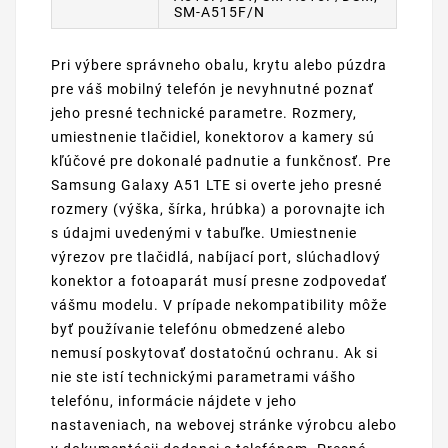
SM-A515F/N
Pri výbere správneho obalu, krytu alebo púzdra
pre váš mobilný telefón je nevyhnutné poznať
jeho presné technické parametre. Rozmery,
umiestnenie tlačidiel, konektorov a kamery sú
kľúčové pre dokonalé padnutie a funkčnosť. Pre
Samsung Galaxy A51 LTE si overte jeho presné
rozmery (výška, šírka, hrúbka) a porovnajte ich
s údajmi uvedenými v tabuľke. Umiestnenie
výrezov pre tlačidlá, nabíjací port, slúchadlový
konektor a fotoaparát musí presne zodpovedať
vášmu modelu. V prípade nekompatibility môže
byť používanie telefónu obmedzené alebo
nemusí poskytovať dostatočnú ochranu. Ak si
nie ste istí technickými parametrami vášho
telefónu, informácie nájdete v jeho
nastaveniach, na webovej stránke výrobcu alebo