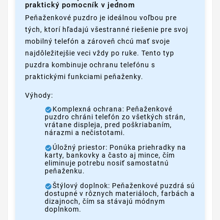
praktický pomocník v jednom
Peňaženkové puzdro je ideálnou voľbou pre
tých, ktorí hľadajú všestranné riešenie pre svoj
mobilný telefón a zároveň chcú mať svoje
najdôležitejšie veci vždy po ruke. Tento typ
puzdra kombinuje ochranu telefónu s
praktickými funkciami peňaženky.
Výhody:
Komplexná ochrana: Peňaženkové
puzdro chráni telefón zo všetkých strán,
vrátane displeja, pred poškriabaním,
nárazmi a nečistotami.
Úložný priestor: Ponúka priehradky na
karty, bankovky a často aj mince, čím
eliminuje potrebu nosiť samostatnú
peňaženku.
Štýlový doplnok: Peňaženkové puzdrá sú
dostupné v rôznych materiáloch, farbách a
dizajnoch, čím sa stávajú módnym
doplnkom.