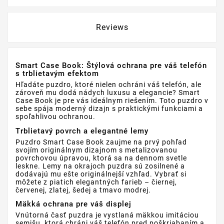
Reviews
Smart Case Book: Štýlová ochrana pre váš telefón
s trblietavým efektom
Hľadáte puzdro, ktoré nielen ochráni váš telefón, ale
zároveň mu dodá nádych luxusu a elegancie? Smart
Case Book je pre vás ideálnym riešením. Toto puzdro v
sebe spája moderný dizajn s praktickými funkciami a
spoľahlivou ochranou.
Trblietavý povrch a elegantné lemy
Puzdro Smart Case Book zaujme na prvý pohľad
svojím originálnym dizajnom s metalizovanou
povrchovou úpravou, ktorá sa na dennom svetle
leskne. Lemy na okrajoch puzdra sú zosilnené a
dodávajú mu ešte originálnejší vzhľad. Vybrať si
môžete z piatich elegantných farieb – čiernej,
červenej, zlatej, šedej a tmavo modrej.
Mäkká ochrana pre váš displej
Vnútorná časť puzdra je vystlaná mäkkou imitáciou
semišu, ktorá chráni váš telefón pred poškriabaním a