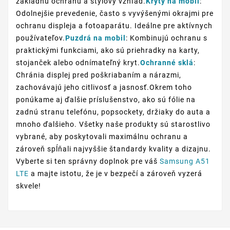
základnú ochranu a štýlový vzhľad.
Kryty na mobil
:
Odolnejšie prevedenie, často s vyvýšenými okrajmi pre
ochranu displeja a fotoaparátu. Ideálne pre aktívnych
používateľov.
Puzdrá na mobil
: Kombinujú ochranu s
praktickými funkciami, ako sú priehradky na karty,
stojanček alebo odnímateľný kryt.
Ochranné sklá
:
Chránia displej pred poškriabaním a nárazmi,
zachovávajú jeho citlivosť a jasnosť.Okrem toho
ponúkame aj ďalšie príslušenstvo, ako sú fólie na
zadnú stranu telefónu, popsockety, držiaky do auta a
mnoho ďalšieho. Všetky naše produkty sú starostlivo
vybrané, aby poskytovali maximálnu ochranu a
zároveň spĺňali najvyššie štandardy kvality a dizajnu.
Vyberte si ten správny doplnok pre váš
Samsung A51
LTE
a majte istotu, že je v bezpečí a zároveň vyzerá
skvele!