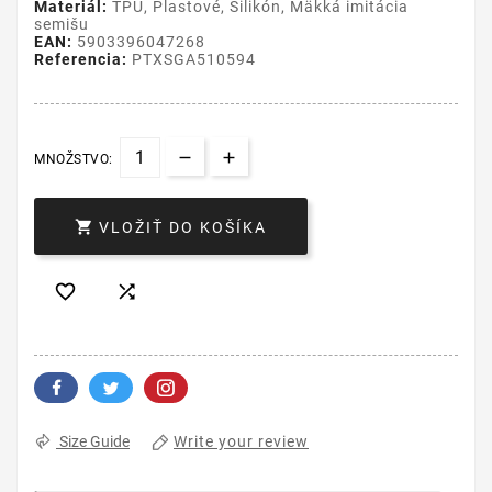
Materiál:
TPU, Plastové, Silikón, Mäkká imitácia
semišu
EAN:
5903396047268
Referencia:
PTXSGA510594
MNOŽSTVO:

VLOŽIŤ DO KOŠÍKA


Write your review
Size Guide