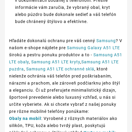
v dokumentácii dodanej s telefónom. Presné
informácie vám zaručia, že vybraný obal, kryt
alebo púzdro bude dokonale sedieť a váš telefón
bude chránený štýlovo a efektívne.
Hľadáte dokonalú ochranu pre váš cenný
Samsung
? V
našom e-shope nájdete pre
Samsung Galaxy A51 LTE
širokú a pestru ponuku produktov a to -
Samsung A51
LTE obaly
,
Samsung A51 LTE kryty
,
Samsung A51 LTE
puzdra
,
Samsung A51 LTE ochranné sklá
, ktoré
nielenže ochránia váš telefón pred poškriabaním,
nárazmi a prachom, ale zároveň podčiarknu jeho štýl
a eleganciu. Či už preferujete minimalistický dizajn,
športové prevedenie alebo luxusný vzhľad, u nás si
určite vyberiete. Ak si chcete vybrať z našej ponuky
pre rôzne mobilné telefóny ponúkame:
Obaly na mobil
: Vyrobené z rôznych materiálov ako
silikón, TPU, koža alebo tvrdý plast, poskytujú