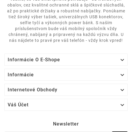
obalov, cez kvalitné ochranné sklá a špičkové slúchadlá,
až po praktické držiaky a robustné nabíjačky. Ponúkame
tiež široký výber tašiek, univerzálnych USB konektorov,
selfie tyčí a výkonných power bánk. S naším
príslušenstvom bude váš mobilný spoločník vždy
chránený, nabíjaný a pripravený na každú výzvu dňa. U
nás nájdete to pravé pre váš telefón - vždy krok vpred!

Informácie O E-Shope

Informácie

Internetové Obchody

Váš Účet
Newsletter