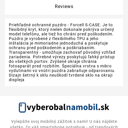
Reviews
Priehľadné ochranné puzdro - Forcell S-CASE. Je to
flexibilný kryt, ktorý nielen dokonale pokrýva určený
model telefónu, ale tiež ho chráni pred poškodením.
Puzdro je vyrobené z flexibilného TPU a jeho
inštalácia je mimoriadne jednoduchá a poskytuje
ochranu pred poškodením a poškriabaním.
Transparentný - umožňuje zachovať pôvodný vzhľad
zariadenia. Potrebné výrezy poskytujú ľahký prístup
do všetkých portov. Zvýšené okraje chránia
fotoaparát pred rozbitím. Špeciálna vrstva s mikro
vydutinami vo vnútri puzdra zabraňuje odparovaniu.
Dizajn šetrný k sklu neuškodí tvrdené sklo na okraji
displeja
Vylepšite svoj mobilný zážitok s nami! U nás nájdete
všetko, čo váš smartphone potrebuje - od trendových