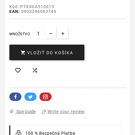
Kód: PTXSGA510613
EAN:
5903396063749
MNOŽSTVO:

VLOŽIŤ DO KOŠÍKA


Write your review
Size Guide
100 % Bezpečná Platba