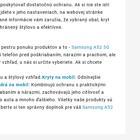
oskytovať dostatočnú ochranu. Ak si nie ste istí
jdete v jeho nastaveniach, na webovej stránke
sné informácie vám zaručia, že vybraný obal, kryt
hránený štýlovo a efektívne.
 pestru ponuku produktov a to -
Samsung A52 5G
áš telefón pred poškriabaním, nárazmi a prachom, ale
vzhľad, u nás si určite vyberiete. Ak si chcete
u a štýlový vzhľad.
Kryty na mobil
: Odolnejšie
drá na mobil
: Kombinujú ochranu s praktickými
iabaním a nárazmi, zachovávajú jeho citlivosť a
 do auta a mnoho ďalšieho. Všetky naše produkty sú
yberte si ten správny doplnok pre váš
Samsung A52