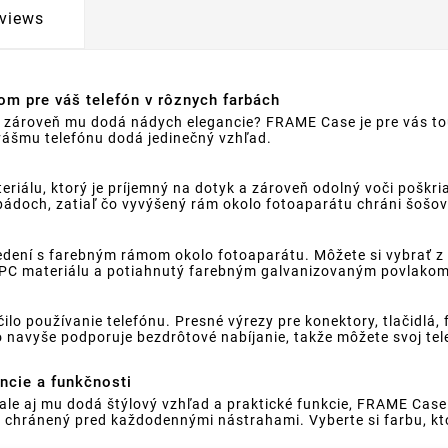
views
m pre váš telefón v rôznych farbách
ale zároveň mu dodá nádych elegancie? FRAME Case je pre vás 
ášmu telefónu dodá jedinečný vzhľad.
álu, ktorý je príjemný na dotyk a zároveň odolný voči poškri
ádoch, zatiaľ čo vyvýšený rám okolo fotoaparátu chráni šošo
ní s farebným rámom okolo fotoaparátu. Môžete si vybrať z pia
ho PC materiálu a potiahnutý farebným galvanizovaným povlako
lo používanie telefónu. Presné výrezy pre konektory, tlačidlá
 navyše podporuje bezdrôtové nabíjanie, takže môžete svoj tele
ncie a funkčnosti
, ale aj mu dodá štýlový vzhľad a praktické funkcie, FRAME Cas
 chránený pred každodennými nástrahami. Vyberte si farbu, ktor