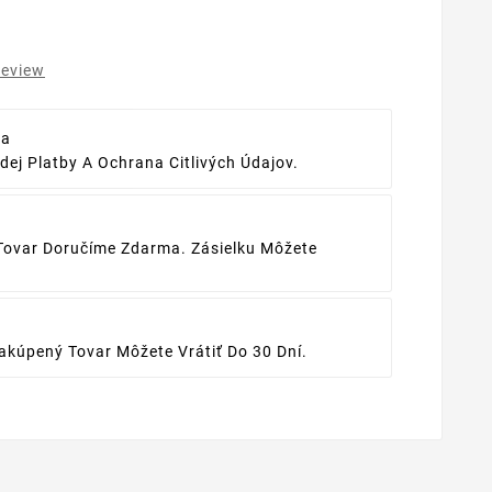
review
ba
ej Platby A Ochrana Citlivých Údajov.
Tovar Doručíme Zdarma. Zásielku Môžete
kúpený Tovar Môžete Vrátiť Do 30 Dní.