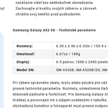
natáčanie videí bez akéhokoľvek obmedzenia.
ryt
Zachovajte si kvalitu svojich záberov a zároveň
chráňte svoj telefón pred poškodením.
Samsung Galaxy A52 5G - Technické parametre
Rozmery:
6.30 x 2.96 x 0.33in / 159.9 
Hmotnosť:
6.67oz / 189g
Displej:
6.5 palcov, 1080 x 2400 pixel
Model SN:
SM-A526B, SM-A526B/DS, SM
Pri výbere správneho obalu, krytu alebo púzdra pre váš
presné technické parametre. Rozmery, umiestnenie tlači
dokonalé padnutie a funkčnosť. Pre Samsung Galaxy A52
hrúbka) a porovnajte ich s údajmi uvedenými v tabuľke. 
slúchadlový konektor a fotoaparát musí presne zodpov