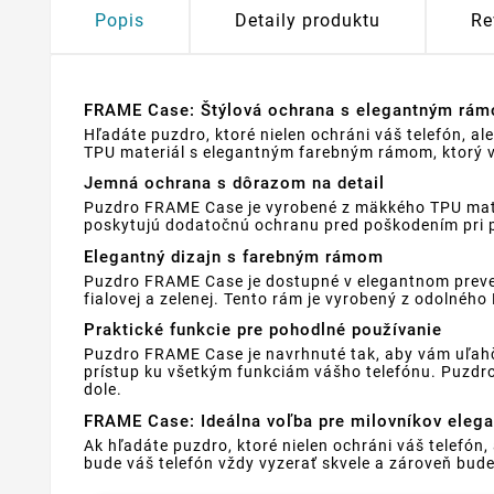
Popis
Detaily produktu
Re
FRAME Case: Štýlová ochrana s elegantným rámo
Hľadáte puzdro, ktoré nielen ochráni váš telefón, 
TPU materiál s elegantným farebným rámom, ktorý v
Jemná ochrana s dôrazom na detail
Puzdro FRAME Case je vyrobené z mäkkého TPU materi
poskytujú dodatočnú ochranu pred poškodením pri p
Elegantný dizajn s farebným rámom
Puzdro FRAME Case je dostupné v elegantnom prevede
fialovej a zelenej. Tento rám je vyrobený z odolné
Praktické funkcie pre pohodlné používanie
Puzdro FRAME Case je navrhnuté tak, aby vám uľahči
prístup ku všetkým funkciám vášho telefónu. Puzdro
dole.
FRAME Case: Ideálna voľba pre milovníkov elega
Ak hľadáte puzdro, ktoré nielen ochráni váš telefón
bude váš telefón vždy vyzerať skvele a zároveň bude