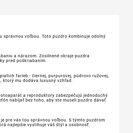
tou správnou voľbou. Toto puzdro kombinuje odolný
abaniu a nárazom. Zosilnené okraje puzdra
vky pred poškriabaním.
tich farieb - čiernej, purpurovej, púdrovo ružovej,
m, ktorý mu dodáva luxusný vzhľad.
, fotoaparát a reproduktory zabezpečujú jednoduchý
fón nabíjať bez toho, aby ste museli puzdro dávať
e je pre vás tou správnou voľbou. S týmto puzdrom
á najlepšie vystihuje váš štýl a osobnosť.