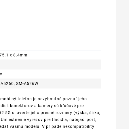
x 75.1 x 8.4mm
ov
-A5260, SM-A526W
 mobilný telefón je nevyhnutné poznať jeho
diel, konektorov a kamery sú kľúčové pre
 5G si overte jeho presné rozmery (výška, šírka,
Umiestnenie výrezov pre tlačidlá, nabíjací port,
edať vášmu modelu. V prípade nekompatibility