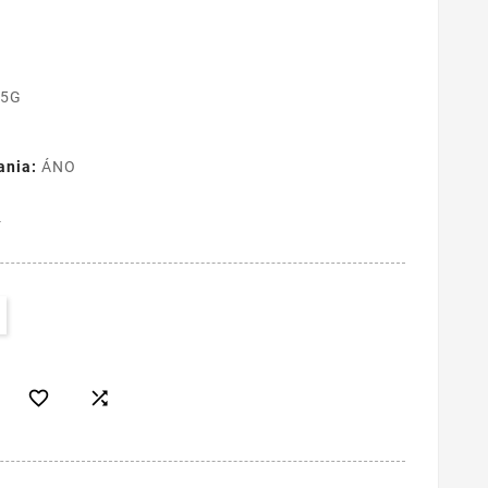
 5G
ania:
ÁNO
4

