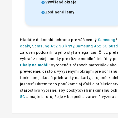
Vyvýšené okraje
Zosilnené lemy
Hľadáte dokonalú ochranu pre váš cenný
Samsung
?
obaly
,
Samsung A52 5G kryty
,
Samsung A52 5G puzd
zároveň podčiarknu jeho štýl a eleganciu. Či už prefe
vybrať z našej ponuky pre rôzne mobilné telefóny p
Obaly na mobil
: Vyrobené z rôznych materiálov ako 
prevedenie, často s vyvýšenými okrajmi pre ochranu 
funkciami, ako sú priehradky na karty, stojanček al
jasnosť.Okrem toho ponúkame aj ďalšie príslušenstv
starostlivo vybrané, aby poskytovali maximálnu ochr
5G
a majte istotu, že je v bezpečí a zároveň vyzerá s