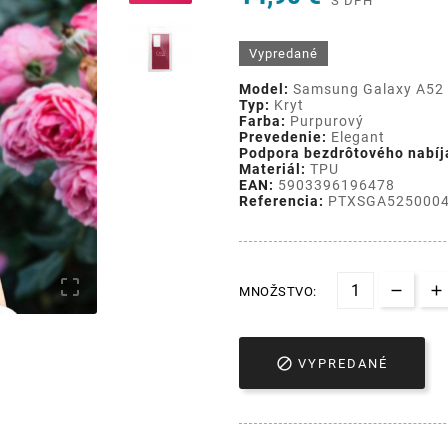
S DPH
Vypredané
Model:
Samsung Galaxy A52
Typ:
Kryt
Farba:
Purpurový
Prevedenie:
Elegant
Podpora bezdrôtového nabíj
Materiál:
TPU
EAN:
5903396196478
Referencia:
PTXSGA525000

MNOŽSTVO:

VYPREDANÉ