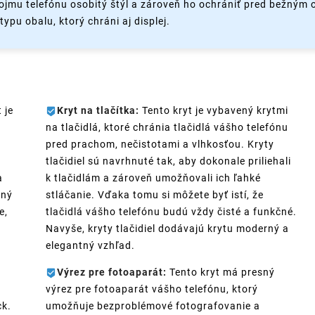
ojmu telefónu osobitý štýl a zároveň ho ochrániť pred bežným
ypu obalu, ktorý chráni aj displej.
 je
Kryt na tlačítka:
Tento kryt je vybavený krytmi
na tlačidlá, ktoré chránia tlačidlá vášho telefónu
pred prachom, nečistotami a vlhkosťou. Kryty
tlačidiel sú navrhnuté tak, aby dokonale priliehali
a
k tlačidlám a zároveň umožňovali ich ľahké
ený
stláčanie. Vďaka tomu si môžete byť istí, že
e,
tlačidlá vášho telefónu budú vždy čisté a funkčné.
Navyše, kryty tlačidiel dodávajú krytu moderný a
elegantný vzhľad.
Výrez pre fotoaparát:
Tento kryt má presný
výrez pre fotoaparát vášho telefónu, ktorý
ck.
umožňuje bezproblémové fotografovanie a