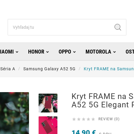
IAOMI
HONOR
OPPO
MOTOROLA
OS
Séria A
Samsung Galaxy A52 5G
Kryt FRAME na Samsung
Kryt FRAME na 
A52 5G Elegant 





REVIEW (0)
14,90 €