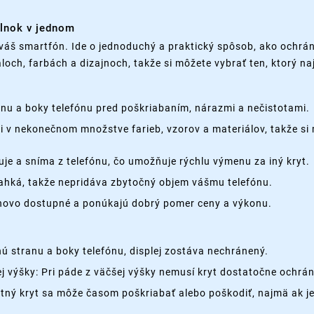
plnok v jednom
váš smartfón. Ide o jednoduchý a praktický spôsob, ako ochrán
loch, farbách a dizajnoch, takže si môžete vybrať ten, ktorý n
nu a boky telefónu pred poškriabaním, nárazmi a nečistotami.
cii v nekonečnom množstve farieb, vzorov a materiálov, takže si 
je a sníma z telefónu, čo umožňuje rýchlu výmenu za iný kryt.
 ľahká, takže nepridáva zbytočný objem vášmu telefónu.
enovo dostupné a ponúkajú dobrý pomer ceny a výkonu.
 stranu a boky telefónu, displej zostáva nechránený.
 výšky: Pri páde z väčšej výšky nemusí kryt dostatočne ochrán
tný kryt sa môže časom poškriabať alebo poškodiť, najmä ak je