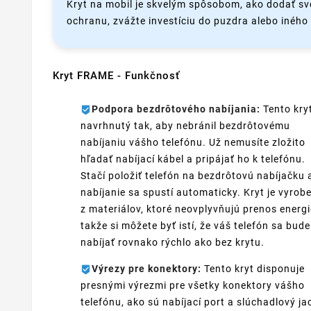
Kryt na mobil je skvelým spôsobom, ako dodať sv
ochranu, zvážte investíciu do puzdra alebo iného t
Kryt FRAME - Funkčnosť
Podpora bezdrôtového nabíjania:
Tento kryt
navrhnutý tak, aby nebránil bezdrôtovému
nabíjaniu vášho telefónu. Už nemusíte zložito
hľadať nabíjací kábel a pripájať ho k telefónu.
Stačí položiť telefón na bezdrôtovú nabíjačku 
nabíjanie sa spustí automaticky. Kryt je vyrob
z materiálov, ktoré neovplyvňujú prenos energi
takže si môžete byť istí, že váš telefón sa bude
nabíjať rovnako rýchlo ako bez krytu.
Výrezy pre konektory:
Tento kryt disponuje
presnými výrezmi pre všetky konektory vášho
telefónu, ako sú nabíjací port a slúchadlový ja