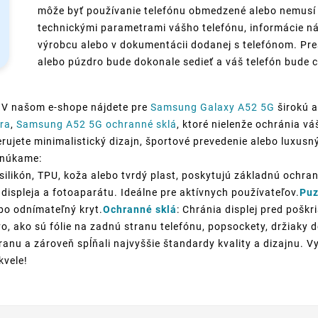
môže byť používanie telefónu obmedzené alebo nemusí p
technickými parametrami vášho telefónu, informácie ná
výrobcu alebo v dokumentácii dodanej s telefónom. Pre
alebo púzdro bude dokonale sedieť a váš telefón bude c
 V našom e-shope nájdete pre
Samsung Galaxy A52 5G
širokú a
ra
,
Samsung A52 5G ochranné sklá
, ktoré nielenže ochránia v
rujete minimalistický dizajn, športové prevedenie alebo luxusný 
onúkame:
silikón, TPU, koža alebo tvrdý plast, poskytujú základnú ochran
displeja a fotoaparátu. Ideálne pre aktívnych používateľov.
Puz
ebo odnímateľný kryt.
Ochranné sklá
: Chránia displej pred poškr
o, ako sú fólie na zadnú stranu telefónu, popsockety, držiaky
anu a zároveň spĺňali najvyššie štandardy kvality a dizajnu. V
kvele!