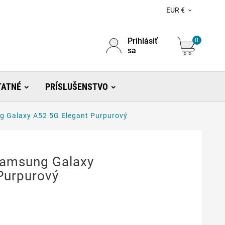
EUR €

Prihlásiť
0
sa
TATNÉ
PRÍSLUŠENSTVO
 Galaxy A52 5G Elegant Purpurový
Samsung Galaxy
Purpurový