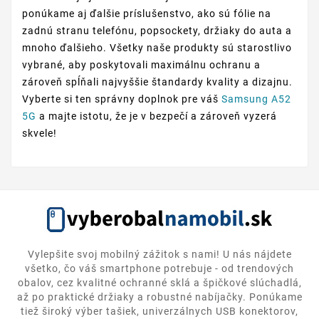
ponúkame aj ďalšie príslušenstvo, ako sú fólie na
zadnú stranu telefónu, popsockety, držiaky do auta a
mnoho ďalšieho. Všetky naše produkty sú starostlivo
vybrané, aby poskytovali maximálnu ochranu a
zároveň spĺňali najvyššie štandardy kvality a dizajnu.
Vyberte si ten správny doplnok pre váš
Samsung A52
5G
a majte istotu, že je v bezpečí a zároveň vyzerá
skvele!
Vylepšite svoj mobilný zážitok s nami! U nás nájdete
všetko, čo váš smartphone potrebuje - od trendových
obalov, cez kvalitné ochranné sklá a špičkové slúchadlá,
až po praktické držiaky a robustné nabíjačky. Ponúkame
tiež široký výber tašiek, univerzálnych USB konektorov,