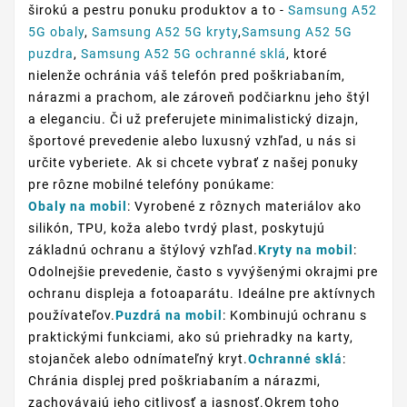
širokú a pestru ponuku produktov a to -
Samsung A52
5G obaly
,
Samsung A52 5G kryty
,
Samsung A52 5G
puzdra
,
Samsung A52 5G ochranné sklá
, ktoré
nielenže ochránia váš telefón pred poškriabaním,
nárazmi a prachom, ale zároveň podčiarknu jeho štýl
a eleganciu. Či už preferujete minimalistický dizajn,
športové prevedenie alebo luxusný vzhľad, u nás si
určite vyberiete. Ak si chcete vybrať z našej ponuky
pre rôzne mobilné telefóny ponúkame:
Obaly na mobil
: Vyrobené z rôznych materiálov ako
silikón, TPU, koža alebo tvrdý plast, poskytujú
základnú ochranu a štýlový vzhľad.
Kryty na mobil
:
Odolnejšie prevedenie, často s vyvýšenými okrajmi pre
ochranu displeja a fotoaparátu. Ideálne pre aktívnych
používateľov.
Puzdrá na mobil
: Kombinujú ochranu s
praktickými funkciami, ako sú priehradky na karty,
stojanček alebo odnímateľný kryt.
Ochranné sklá
:
Chránia displej pred poškriabaním a nárazmi,
zachovávajú jeho citlivosť a jasnosť.Okrem toho