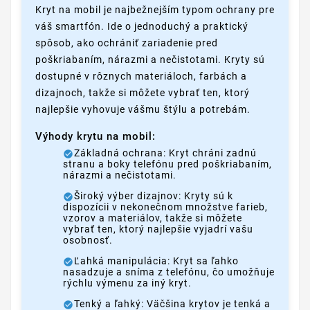
Kryt na mobil je najbežnejším typom ochrany pre
váš smartfón. Ide o jednoduchý a praktický
spôsob, ako ochrániť zariadenie pred
poškriabaním, nárazmi a nečistotami. Kryty sú
dostupné v rôznych materiáloch, farbách a
dizajnoch, takže si môžete vybrať ten, ktorý
najlepšie vyhovuje vášmu štýlu a potrebám.
Výhody krytu na mobil:
Základná ochrana: Kryt chráni zadnú
stranu a boky telefónu pred poškriabaním,
nárazmi a nečistotami.
Široký výber dizajnov: Kryty sú k
dispozícii v nekonečnom množstve farieb,
vzorov a materiálov, takže si môžete
vybrať ten, ktorý najlepšie vyjadrí vašu
osobnosť.
Ľahká manipulácia: Kryt sa ľahko
nasadzuje a sníma z telefónu, čo umožňuje
rýchlu výmenu za iný kryt.
Tenký a ľahký: Väčšina krytov je tenká a