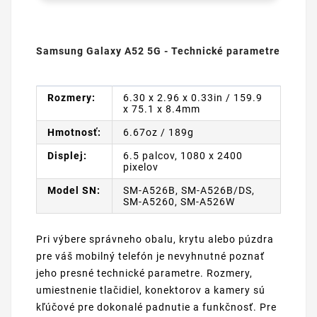
Samsung Galaxy A52 5G - Technické parametre
Rozmery:
6.30 x 2.96 x 0.33in / 159.9
x 75.1 x 8.4mm
Hmotnosť:
6.67oz / 189g
Displej:
6.5 palcov, 1080 x 2400
pixelov
Model SN:
SM-A526B, SM-A526B/DS,
SM-A5260, SM-A526W
Pri výbere správneho obalu, krytu alebo púzdra
pre váš mobilný telefón je nevyhnutné poznať
jeho presné technické parametre. Rozmery,
umiestnenie tlačidiel, konektorov a kamery sú
kľúčové pre dokonalé padnutie a funkčnosť. Pre