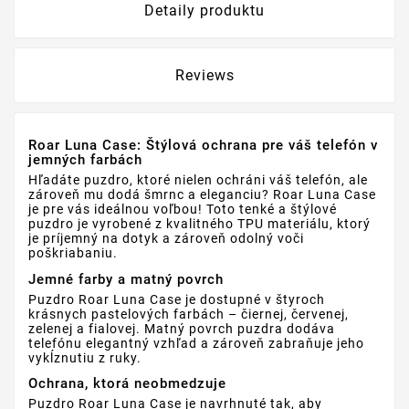
Detaily produktu
Reviews
Roar Luna Case: Štýlová ochrana pre váš telefón v
jemných farbách
Hľadáte puzdro, ktoré nielen ochráni váš telefón, ale
zároveň mu dodá šmrnc a eleganciu? Roar Luna Case
je pre vás ideálnou voľbou! Toto tenké a štýlové
puzdro je vyrobené z kvalitného TPU materiálu, ktorý
je príjemný na dotyk a zároveň odolný voči
poškriabaniu.
Jemné farby a matný povrch
Puzdro Roar Luna Case je dostupné v štyroch
krásnych pastelových farbách – čiernej, červenej,
zelenej a fialovej. Matný povrch puzdra dodáva
telefónu elegantný vzhľad a zároveň zabraňuje jeho
vykĺznutiu z ruky.
Ochrana, ktorá neobmedzuje
Puzdro Roar Luna Case je navrhnuté tak, aby