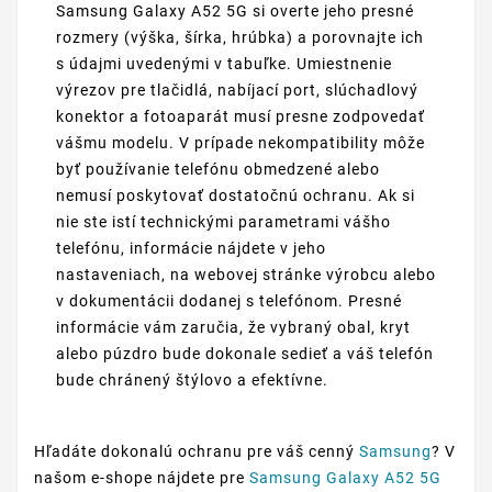
Samsung Galaxy A52 5G si overte jeho presné
rozmery (výška, šírka, hrúbka) a porovnajte ich
s údajmi uvedenými v tabuľke. Umiestnenie
výrezov pre tlačidlá, nabíjací port, slúchadlový
konektor a fotoaparát musí presne zodpovedať
vášmu modelu. V prípade nekompatibility môže
byť používanie telefónu obmedzené alebo
nemusí poskytovať dostatočnú ochranu. Ak si
nie ste istí technickými parametrami vášho
telefónu, informácie nájdete v jeho
nastaveniach, na webovej stránke výrobcu alebo
v dokumentácii dodanej s telefónom. Presné
informácie vám zaručia, že vybraný obal, kryt
alebo púzdro bude dokonale sedieť a váš telefón
bude chránený štýlovo a efektívne.
Hľadáte dokonalú ochranu pre váš cenný
Samsung
? V
našom e-shope nájdete pre
Samsung Galaxy A52 5G