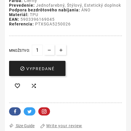
Farba:
Čierny
Prevedenie:
Jednofarebný, Štýlový, Estetický doplnok
Podpora bezdrôtového nabíjania:
ÁNO
Materiál:
TPU
EAN:
5903396169045
Referencia:
PTXSGA5250026
MNOŽSTVO:

VYPREDANÉ


Write your review
Size Guide