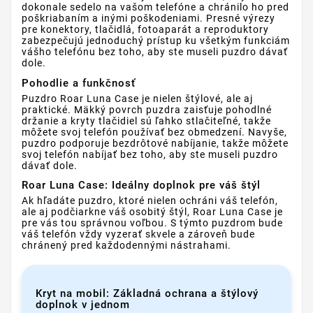
dokonale sedelo na vašom telefóne a chránilo ho pred
poškriabaním a inými poškodeniami. Presné výrezy
pre konektory, tlačidlá, fotoaparát a reproduktory
zabezpečujú jednoduchý prístup ku všetkým funkciám
vášho telefónu bez toho, aby ste museli puzdro dávať
dole.
Pohodlie a funkčnosť
Puzdro Roar Luna Case je nielen štýlové, ale aj
praktické. Mäkký povrch puzdra zaisťuje pohodlné
držanie a kryty tlačidiel sú ľahko stlačiteľné, takže
môžete svoj telefón používať bez obmedzení. Navyše,
puzdro podporuje bezdrôtové nabíjanie, takže môžete
svoj telefón nabíjať bez toho, aby ste museli puzdro
dávať dole.
Roar Luna Case: Ideálny doplnok pre váš štýl
Ak hľadáte puzdro, ktoré nielen ochráni váš telefón,
ale aj podčiarkne váš osobitý štýl, Roar Luna Case je
pre vás tou správnou voľbou. S týmto puzdrom bude
váš telefón vždy vyzerať skvele a zároveň bude
chránený pred každodennými nástrahami.
Kryt na mobil: Základná ochrana a štýlový
doplnok v jednom