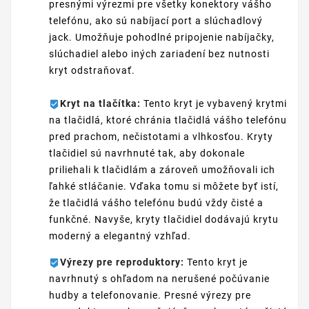
presnými výrezmi pre všetky konektory vášho
telefónu, ako sú nabíjací port a slúchadlový
jack. Umožňuje pohodlné pripojenie nabíjačky,
slúchadiel alebo iných zariadení bez nutnosti
kryt odstraňovať.
Kryt na tlačítka:
Tento kryt je vybavený krytmi
na tlačidlá, ktoré chránia tlačidlá vášho telefónu
pred prachom, nečistotami a vlhkosťou. Kryty
tlačidiel sú navrhnuté tak, aby dokonale
priliehali k tlačidlám a zároveň umožňovali ich
ľahké stláčanie. Vďaka tomu si môžete byť istí,
že tlačidlá vášho telefónu budú vždy čisté a
funkčné. Navyše, kryty tlačidiel dodávajú krytu
moderný a elegantný vzhľad.
Výrezy pre reproduktory:
Tento kryt je
navrhnutý s ohľadom na nerušené počúvanie
hudby a telefonovanie. Presné výrezy pre