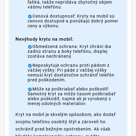
ľahká, takže nepridáva zbytočný objem
vášmu telefónu.
Cenová dostupnosť: Kryty na mobil sú
cenovo dostupné a ponúkajú dobrý pomer
ceny a výkonu.
Nevýhody krytu na mobil:
Obmedzená ochrana: Kryt chráni iba
zadnú stranu a boky telefónu, displej
zostáva nechránený.
Neposkytuje ochranu proti pádom z
väčšej výšky: Pri páde z väčšej výšky
nemusí kryt dostatočne ochrániť telefón
pred poškodením.
Môže sa poškriabať alebo poškodiť:
Samotný kryt sa môže časom poškriabať
alebo poškodiť, najmä ak je vyrobený z
menej odolných materiálov.
Kryt na mobil je skvelým spôsobom, ako dodať
svojmu telefónu osobitý štýl a zároveň ho
ochrániť pred bežným opotrebením. Ak však