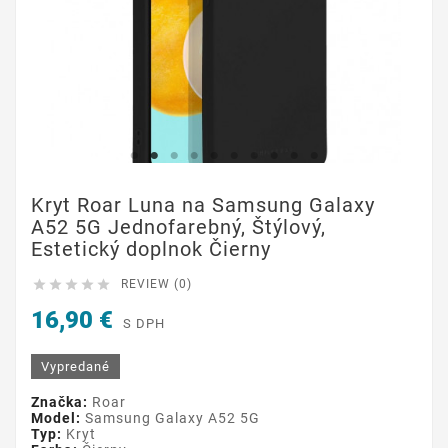
Kryt Roar Luna na Samsung Galaxy
A52 5G Jednofarebný, Štýlový,
Estetický doplnok Čierny





REVIEW (0)
16,90 €
S DPH
Vypredané
Značka:
Roar
Model:
Samsung Galaxy A52 5G
Typ:
Kryt