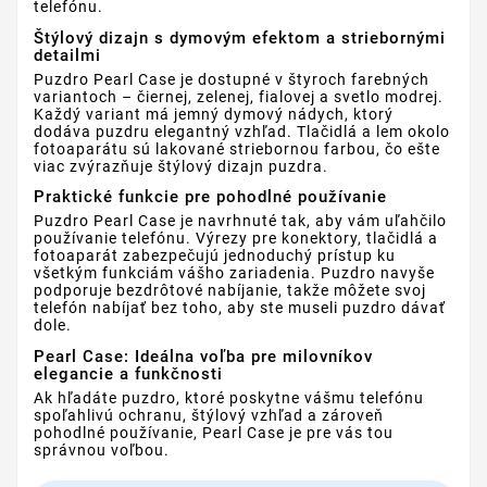
telefónu.
Štýlový dizajn s dymovým efektom a striebornými
detailmi
Puzdro Pearl Case je dostupné v štyroch farebných
variantoch – čiernej, zelenej, fialovej a svetlo modrej.
Každý variant má jemný dymový nádych, ktorý
dodáva puzdru elegantný vzhľad. Tlačidlá a lem okolo
fotoaparátu sú lakované striebornou farbou, čo ešte
viac zvýrazňuje štýlový dizajn puzdra.
Praktické funkcie pre pohodlné používanie
Puzdro Pearl Case je navrhnuté tak, aby vám uľahčilo
používanie telefónu. Výrezy pre konektory, tlačidlá a
fotoaparát zabezpečujú jednoduchý prístup ku
všetkým funkciám vášho zariadenia. Puzdro navyše
podporuje bezdrôtové nabíjanie, takže môžete svoj
telefón nabíjať bez toho, aby ste museli puzdro dávať
dole.
Pearl Case: Ideálna voľba pre milovníkov
elegancie a funkčnosti
Ak hľadáte puzdro, ktoré poskytne vášmu telefónu
spoľahlivú ochranu, štýlový vzhľad a zároveň
pohodlné používanie, Pearl Case je pre vás tou
správnou voľbou.