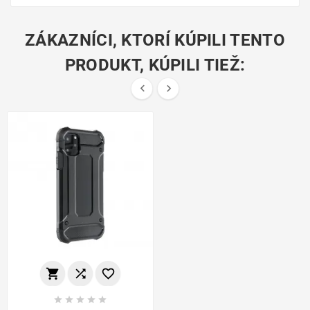
ZÁKAZNÍCI, KTORÍ KÚPILI TENTO
PRODUKT, KÚPILI TIEŽ:









