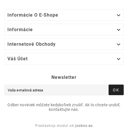

Informácie O E-Shope

Informácie

Internetové Obchody

Váš Účet
Newsletter
OK
Odber noviniek môžete kedykoľvek zrušiť. Ak to chcete urobiť,
kontaktujte nás.
Prestashop modul od
joobox.eu