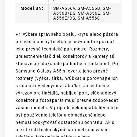
Model SN:
SM-A556V, SM-A556B, SM-
A556B/DS, SM-A556E, SM-
A556E/DS, SM-A5560
Pri výbere správneho obalu, krytu alebo púzdra
pre váš mobilný telefón je nevyhnutné poznať
jeho presné technické parametre. Rozmery,
umiestnenie tlačidiel, konektorov a kamery sú
kľúčové pre dokonalé padnutie a funkčnosť. Pre
Samsung Galaxy A55 si overte jeho presné
rozmery (výška, šírka, hrúbka) a porovnajte ich
s údajmi uvedenými v tabuľke. Umiestnenie
výrezov pre tlačidlá, nabíjací port, slúchadlový
konektor a fotoaparát musí presne zodpovedať
vášmu modelu. V prípade nekompatibility môže
byť používanie telefónu obmedzené alebo
nemusí poskytovať dostatočnú ochranu. Ak si
nie ste istí technickými parametrami vášho