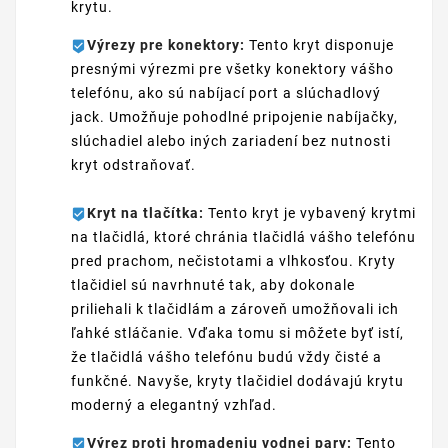
krytu.
Výrezy pre konektory:
Tento kryt disponuje
presnými výrezmi pre všetky konektory vášho
telefónu, ako sú nabíjací port a slúchadlový
jack. Umožňuje pohodlné pripojenie nabíjačky,
slúchadiel alebo iných zariadení bez nutnosti
kryt odstraňovať.
Kryt na tlačítka:
Tento kryt je vybavený krytmi
na tlačidlá, ktoré chránia tlačidlá vášho telefónu
pred prachom, nečistotami a vlhkosťou. Kryty
tlačidiel sú navrhnuté tak, aby dokonale
priliehali k tlačidlám a zároveň umožňovali ich
ľahké stláčanie. Vďaka tomu si môžete byť istí,
že tlačidlá vášho telefónu budú vždy čisté a
funkčné. Navyše, kryty tlačidiel dodávajú krytu
moderný a elegantný vzhľad.
Výrez proti hromadeniu vodnej pary:
Tento