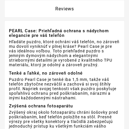
Reviews
PEARL Case: Priehľadná ochrana s nádychom
elegancie pre váš telefón
Hľadáte puzdro, ktoré ochráni váš telefón, no zároveň
mu dovolí vyniknúť v plnej kráse? Pearl Case je pre
vás ideálnou voľbou. Toto priehľadné puzdro s
jemným dymovým nádychom a elegantnými
striebornými detailmi je vyrobené z kvalitného TPU
materiálu, ktorý je odolný a zároveň pružný.
Tenké a ľahké, no zároveň odolné
Puzdro Pearl Case je tenké iba 1,5 mm, takže váš
telefón zbytočne nezväčší a zachová si svoj štíhly
profil. Napriek svojej tenkosti však puzdro poskytuje
spoľahlivú ochranu pred poškriabaním, nárazmi a
inými každodennými nástrahami.
Zvýšená ochrana fotoaparátu
Zvýšený okraj okolo fotoaparátu chráni šošovky pred
poškriabaním, keď telefón položíte na stôl. Presné
výrezy pre všetky konektory a tlačidlá zabezpečujú
jednoduchý prístup ku všetkým funkciám vášho