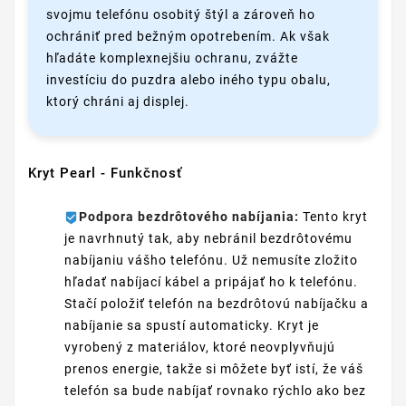
svojmu telefónu osobitý štýl a zároveň ho
ochrániť pred bežným opotrebením. Ak však
hľadáte komplexnejšiu ochranu, zvážte
investíciu do puzdra alebo iného typu obalu,
ktorý chráni aj displej.
Kryt Pearl - Funkčnosť
Podpora bezdrôtového nabíjania:
Tento kryt
je navrhnutý tak, aby nebránil bezdrôtovému
nabíjaniu vášho telefónu. Už nemusíte zložito
hľadať nabíjací kábel a pripájať ho k telefónu.
Stačí položiť telefón na bezdrôtovú nabíjačku a
nabíjanie sa spustí automaticky. Kryt je
vyrobený z materiálov, ktoré neovplyvňujú
prenos energie, takže si môžete byť istí, že váš
telefón sa bude nabíjať rovnako rýchlo ako bez