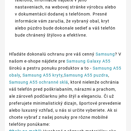
telefónu, informácie nájdete v jeho
nastaveniach, na webovej stránke výrobcu alebo
v dokumentácii dodanej s telefónom. Presné
informácie vám zaručia, že vybraný obal, kryt
alebo púzdro bude dokonale sedieť a váš telefón
bude chránený štýlovo a efektívne.
Hľadáte dokonalú ochranu pre váš cenný
Samsung
? V
našom e-shope nájdete pre
Samsung Galaxy A55
širokú a pestru ponuku produktov a to -
Samsung A55
obaly
,
Samsung A55 kryty
,
Samsung A55 puzdra
,
Samsung A55 ochranné sklá
, ktoré nielenže ochránia
váš telefón pred poškriabaním, nárazmi a prachom,
ale zároveň podčiarknu jeho štýl a eleganciu. Či už
preferujete minimalistický dizajn, športové prevedenie
alebo luxusný vzhľad, u nás si určite vyberiete. Ak si
chcete vybrať z našej ponuky pre rôzne mobilné
telefóny ponúkame: