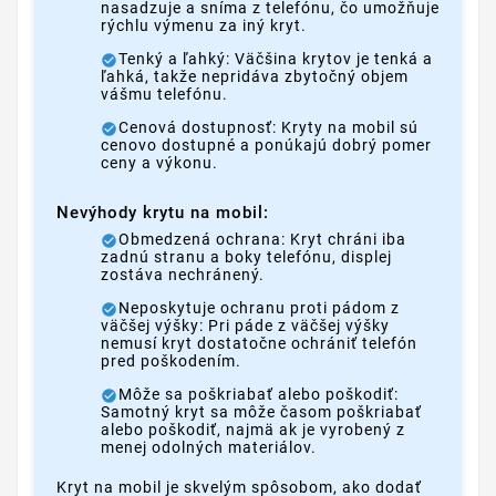
nasadzuje a sníma z telefónu, čo umožňuje
rýchlu výmenu za iný kryt.
Tenký a ľahký: Väčšina krytov je tenká a
ľahká, takže nepridáva zbytočný objem
vášmu telefónu.
Cenová dostupnosť: Kryty na mobil sú
cenovo dostupné a ponúkajú dobrý pomer
ceny a výkonu.
Nevýhody krytu na mobil:
Obmedzená ochrana: Kryt chráni iba
zadnú stranu a boky telefónu, displej
zostáva nechránený.
Neposkytuje ochranu proti pádom z
väčšej výšky: Pri páde z väčšej výšky
nemusí kryt dostatočne ochrániť telefón
pred poškodením.
Môže sa poškriabať alebo poškodiť:
Samotný kryt sa môže časom poškriabať
alebo poškodiť, najmä ak je vyrobený z
menej odolných materiálov.
Kryt na mobil je skvelým spôsobom, ako dodať