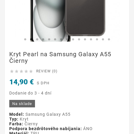
Kryt Pearl na Samsung Galaxy A55
Čierny





REVIEW (0)
14,90 €
S DPH
Dodanie do 3 - 4 dní
Na sklade
Model:
Samsung Galaxy A55
Typ:
Kryt
Farba:
Čierny
Podpora bezdrôtového nabíjania:
ÁNO
Materiál:
TPU