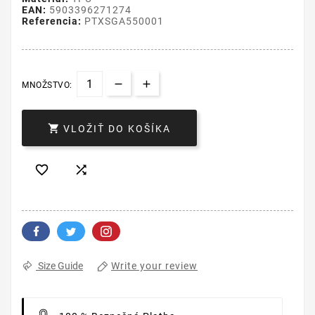
EAN:
5903396271274
Referencia:
PTXSGA550001
MNOŽSTVO:

VLOŽIŤ DO KOŠÍKA


Write your review
Size Guide