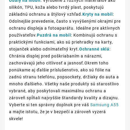
Obaly na mobil
: Vyrobené z rôznych materiálov ako
silikón, TPU, koža alebo tvrdý plast, poskytujú
základnú ochranu a štýlový vzhľad.
Kryty na mobil
:
Odolnejšie prevedenie, často s vyvýšenými okrajmi pre
ochranu displeja a fotoaparátu. Ideálne pre aktívnych
používateľov.
Puzdrá na mobil
: Kombinujú ochranu s
praktickými funkciami, ako sú priehradky na karty,
stojanček alebo odnímateľný kryt.
Ochranné sklá
:
Chránia displej pred poškriabaním a nárazmi,
zachovávajú jeho citlivosť a jasnosť.Okrem toho
ponúkame aj ďalšie príslušenstvo, ako sú fólie na
zadnú stranu telefónu, popsockety, držiaky do auta a
mnoho ďalšieho. Všetky naše produkty sú starostlivo
vybrané, aby poskytovali maximálnu ochranu a
zároveň spĺňali najvyššie štandardy kvality a dizajnu.
Vyberte si ten správny doplnok pre váš
Samsung A55
a majte istotu, že je v bezpečí a zároveň vyzerá
skvele!