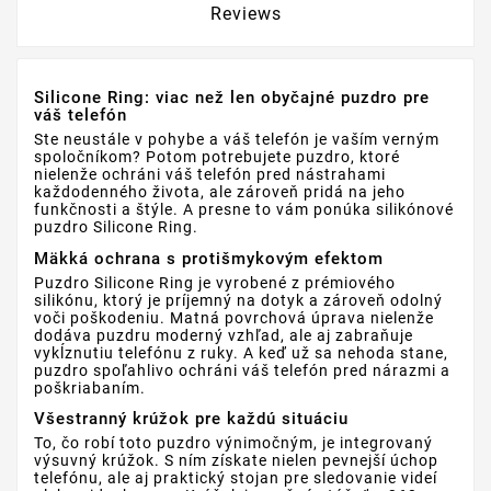
Reviews
Silicone Ring: viac než len obyčajné puzdro pre
váš telefón
Ste neustále v pohybe a váš telefón je vaším verným
spoločníkom? Potom potrebujete puzdro, ktoré
nielenže ochráni váš telefón pred nástrahami
každodenného života, ale zároveň pridá na jeho
funkčnosti a štýle. A presne to vám ponúka silikónové
puzdro Silicone Ring.
Mäkká ochrana s protišmykovým efektom
Puzdro Silicone Ring je vyrobené z prémiového
silikónu, ktorý je príjemný na dotyk a zároveň odolný
voči poškodeniu. Matná povrchová úprava nielenže
dodáva puzdru moderný vzhľad, ale aj zabraňuje
vykĺznutiu telefónu z ruky. A keď už sa nehoda stane,
puzdro spoľahlivo ochráni váš telefón pred nárazmi a
poškriabaním.
Všestranný krúžok pre každú situáciu
To, čo robí toto puzdro výnimočným, je integrovaný
výsuvný krúžok. S ním získate nielen pevnejší úchop
telefónu, ale aj praktický stojan pre sledovanie videí