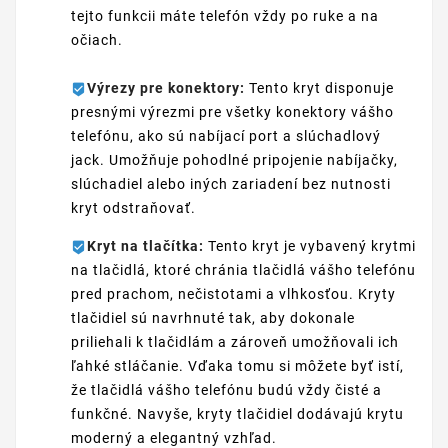
tejto funkcii máte telefón vždy po ruke a na
očiach.
Výrezy pre konektory:
Tento kryt disponuje
presnými výrezmi pre všetky konektory vášho
telefónu, ako sú nabíjací port a slúchadlový
jack. Umožňuje pohodlné pripojenie nabíjačky,
slúchadiel alebo iných zariadení bez nutnosti
kryt odstraňovať.
Kryt na tlačítka:
Tento kryt je vybavený krytmi
na tlačidlá, ktoré chránia tlačidlá vášho telefónu
pred prachom, nečistotami a vlhkosťou. Kryty
tlačidiel sú navrhnuté tak, aby dokonale
priliehali k tlačidlám a zároveň umožňovali ich
ľahké stláčanie. Vďaka tomu si môžete byť istí,
že tlačidlá vášho telefónu budú vždy čisté a
funkčné. Navyše, kryty tlačidiel dodávajú krytu
moderný a elegantný vzhľad.