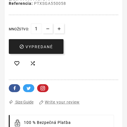
Referencia:
PTXSGA550058
MNOŽSTVO:

VYPREDANÉ


Write your review
Size Guide
100 % Bezpečná Platba