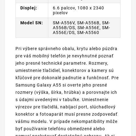
Displej:
6.6 palcov, 1080 x 2340
pixelov
Model SN:
SM-A556V, SM-A556B, SM-
A556B/DS, SM-A556E, SM-
A556E/DS, SM-A5560
Pri výbere správneho obalu, krytu alebo púzdra
pre váš mobilný telefón je nevyhnutné poznať
jeho presné technické parametre. Rozmery,
umiestnenie tlačidiel, konektorov a kamery sú
kľúčové pre dokonalé padnutie a funkčnosť. Pre
Samsung Galaxy A55 si overte jeho presné
rozmery (výška, šírka, hrúbka) a porovnajte ich
s údajmi uvedenými v tabuľke. Umiestnenie
výrezov pre tlačidlá, nabíjací port, slúchadlový
konektor a fotoaparát musí presne zodpovedať
vášmu modelu. V prípade nekompatibility môže
byť používanie telefónu obmedzené alebo