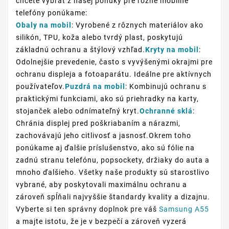
chcete vybrať z našej ponuky pre rôzne mobilné
telefóny ponúkame:
Obaly na mobil
: Vyrobené z rôznych materiálov ako
silikón, TPU, koža alebo tvrdý plast, poskytujú
základnú ochranu a štýlový vzhľad.
Kryty na mobil
:
Odolnejšie prevedenie, často s vyvýšenými okrajmi pre
ochranu displeja a fotoaparátu. Ideálne pre aktívnych
používateľov.
Puzdrá na mobil
: Kombinujú ochranu s
praktickými funkciami, ako sú priehradky na karty,
stojanček alebo odnímateľný kryt.
Ochranné sklá
:
Chránia displej pred poškriabaním a nárazmi,
zachovávajú jeho citlivosť a jasnosť.Okrem toho
ponúkame aj ďalšie príslušenstvo, ako sú fólie na
zadnú stranu telefónu, popsockety, držiaky do auta a
mnoho ďalšieho. Všetky naše produkty sú starostlivo
vybrané, aby poskytovali maximálnu ochranu a
zároveň spĺňali najvyššie štandardy kvality a dizajnu.
Vyberte si ten správny doplnok pre váš
Samsung A55
a majte istotu, že je v bezpečí a zároveň vyzerá