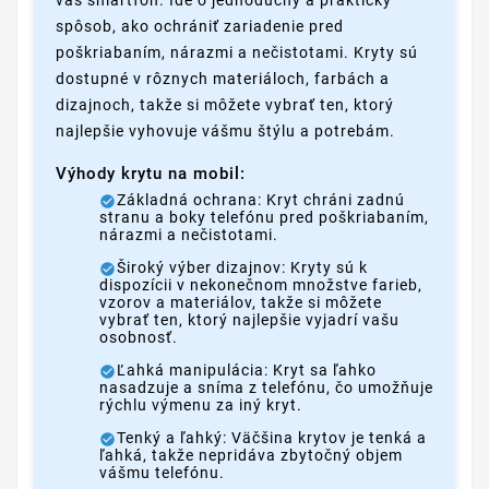
spôsob, ako ochrániť zariadenie pred
poškriabaním, nárazmi a nečistotami. Kryty sú
dostupné v rôznych materiáloch, farbách a
dizajnoch, takže si môžete vybrať ten, ktorý
najlepšie vyhovuje vášmu štýlu a potrebám.
Výhody krytu na mobil:
Základná ochrana: Kryt chráni zadnú
stranu a boky telefónu pred poškriabaním,
nárazmi a nečistotami.
Široký výber dizajnov: Kryty sú k
dispozícii v nekonečnom množstve farieb,
vzorov a materiálov, takže si môžete
vybrať ten, ktorý najlepšie vyjadrí vašu
osobnosť.
Ľahká manipulácia: Kryt sa ľahko
nasadzuje a sníma z telefónu, čo umožňuje
rýchlu výmenu za iný kryt.
Tenký a ľahký: Väčšina krytov je tenká a
ľahká, takže nepridáva zbytočný objem
vášmu telefónu.