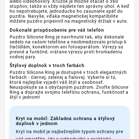
alebo videohovory. Krúžok je možné otáčať o 360
stupňov, takže si vždy nájdete ten správny uhol. A keď
ho nepotrebujete, jednoducho ho zasuniete späť do
puzdra. Navyše, vďaka magnetickej kompatibilite
môžete puzdro pripevniť na magnetický držiak v aute.
Dokonalé prispôsobenie pre váš telefón
Puzdro Silicone Ring je navrhnuté tak, aby dokonale
sedelo na vašom telefóne a neobmedzovalo prístup k
tlačidlám, konektorom ani fotoaparátom. Výrezy sú
presné a funkčné, vrátane výrezu proti hromadeniu
vodnej pary.
Štýlový doplnok v troch farbách
Puzdro Silicone Ring je dostupné v troch elegantných
farbách - čiernej, zelenej a fialovej. Vyberte si tú,
ktorá najlepšie vyjadrí váš štýl a osobnosť.
Neuspokojte sa s obyčajným puzdrom. Zvoľte Silicone
Ring a doprajte svojmu telefónu ochranu, funkčnosť a
štýl v jednom!
Kryt na mobil: Základná ochrana a štýlový
doplnok v jednom
Kryt na mobil je najbežnejším typom ochrany pre
váš smartfón. Ide o jednoduchý a praktický