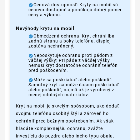
Cenová dostupnosť: Kryty na mobil sú
cenovo dostupné a ponúkajú dobrý pomer
ceny a výkonu.
Nevýhody krytu na mobil:
Obmedzená ochrana: Kryt chráni iba
zadnú stranu a boky telefónu, displej
zostáva nechránený.
Neposkytuje ochranu proti pádom z
väčšej výšky: Pri páde z väčšej výšky
nemusí kryt dostatočne ochrániť telefón
pred poškodením.
Môže sa poškriabať alebo poškodiť:
Samotný kryt sa môže časom poškriabať
alebo poškodiť, najmä ak je vyrobený z
menej odolných materiálov.
Kryt na mobil je skvelým spôsobom, ako dodať
svojmu telefónu osobitý štýl a zároveň ho
ochrániť pred bežným opotrebením. Ak však
hľadáte komplexnejšiu ochranu, zvážte
investíciu do puzdra alebo iného typu obalu,