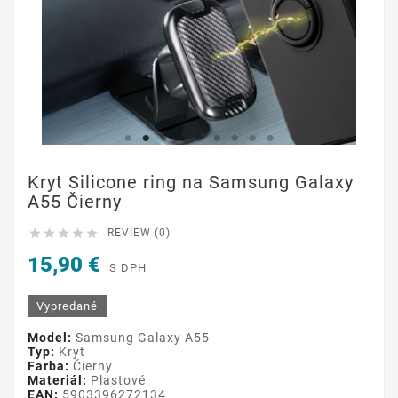
Kryt Silicone ring na Samsung Galaxy
A55 Čierny





REVIEW (0)
15,90 €
S DPH
Vypredané
Model:
Samsung Galaxy A55
Typ:
Kryt
Farba:
Čierny
Materiál:
Plastové
EAN:
5903396272134