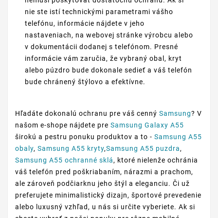
nemusí poskytovať dostatočnú ochranu. Ak si
nie ste istí technickými parametrami vášho
telefónu, informácie nájdete v jeho
nastaveniach, na webovej stránke výrobcu alebo
v dokumentácii dodanej s telefónom. Presné
informácie vám zaručia, že vybraný obal, kryt
alebo púzdro bude dokonale sedieť a váš telefón
bude chránený štýlovo a efektívne.
Hľadáte dokonalú ochranu pre váš cenný
Samsung
? V
našom e-shope nájdete pre
Samsung Galaxy A55
širokú a pestru ponuku produktov a to -
Samsung A55
obaly
,
Samsung A55 kryty
,
Samsung A55 puzdra
,
Samsung A55 ochranné sklá
, ktoré nielenže ochránia
váš telefón pred poškriabaním, nárazmi a prachom,
ale zároveň podčiarknu jeho štýl a eleganciu. Či už
preferujete minimalistický dizajn, športové prevedenie
alebo luxusný vzhľad, u nás si určite vyberiete. Ak si