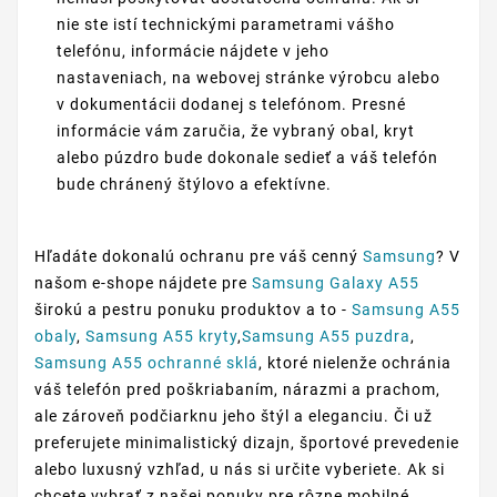
nie ste istí technickými parametrami vášho
telefónu, informácie nájdete v jeho
nastaveniach, na webovej stránke výrobcu alebo
v dokumentácii dodanej s telefónom. Presné
informácie vám zaručia, že vybraný obal, kryt
alebo púzdro bude dokonale sedieť a váš telefón
bude chránený štýlovo a efektívne.
Hľadáte dokonalú ochranu pre váš cenný
Samsung
? V
našom e-shope nájdete pre
Samsung Galaxy A55
širokú a pestru ponuku produktov a to -
Samsung A55
obaly
,
Samsung A55 kryty
,
Samsung A55 puzdra
,
Samsung A55 ochranné sklá
, ktoré nielenže ochránia
váš telefón pred poškriabaním, nárazmi a prachom,
ale zároveň podčiarknu jeho štýl a eleganciu. Či už
preferujete minimalistický dizajn, športové prevedenie
alebo luxusný vzhľad, u nás si určite vyberiete. Ak si
chcete vybrať z našej ponuky pre rôzne mobilné