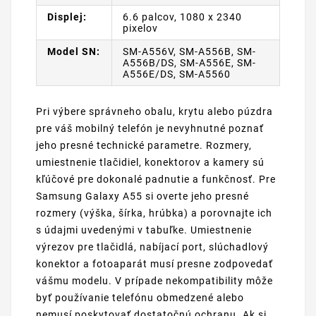
Displej:
6.6 palcov, 1080 x 2340
pixelov
Model SN:
SM-A556V, SM-A556B, SM-
A556B/DS, SM-A556E, SM-
A556E/DS, SM-A5560
Pri výbere správneho obalu, krytu alebo púzdra
pre váš mobilný telefón je nevyhnutné poznať
jeho presné technické parametre. Rozmery,
umiestnenie tlačidiel, konektorov a kamery sú
kľúčové pre dokonalé padnutie a funkčnosť. Pre
Samsung Galaxy A55 si overte jeho presné
rozmery (výška, šírka, hrúbka) a porovnajte ich
s údajmi uvedenými v tabuľke. Umiestnenie
výrezov pre tlačidlá, nabíjací port, slúchadlový
konektor a fotoaparát musí presne zodpovedať
vášmu modelu. V prípade nekompatibility môže
byť používanie telefónu obmedzené alebo
nemusí poskytovať dostatočnú ochranu. Ak si