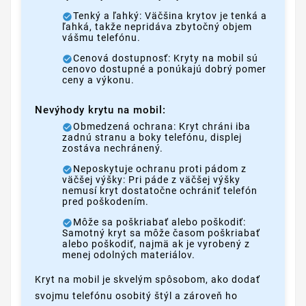
Tenký a ľahký: Väčšina krytov je tenká a
ľahká, takže nepridáva zbytočný objem
vášmu telefónu.
Cenová dostupnosť: Kryty na mobil sú
cenovo dostupné a ponúkajú dobrý pomer
ceny a výkonu.
Nevýhody krytu na mobil:
Obmedzená ochrana: Kryt chráni iba
zadnú stranu a boky telefónu, displej
zostáva nechránený.
Neposkytuje ochranu proti pádom z
väčšej výšky: Pri páde z väčšej výšky
nemusí kryt dostatočne ochrániť telefón
pred poškodením.
Môže sa poškriabať alebo poškodiť:
Samotný kryt sa môže časom poškriabať
alebo poškodiť, najmä ak je vyrobený z
menej odolných materiálov.
Kryt na mobil je skvelým spôsobom, ako dodať
svojmu telefónu osobitý štýl a zároveň ho