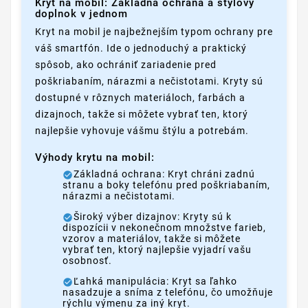
Kryt na mobil: Základná ochrana a štýlový
doplnok v jednom
Kryt na mobil je najbežnejším typom ochrany pre
váš smartfón. Ide o jednoduchý a praktický
spôsob, ako ochrániť zariadenie pred
poškriabaním, nárazmi a nečistotami. Kryty sú
dostupné v rôznych materiáloch, farbách a
dizajnoch, takže si môžete vybrať ten, ktorý
najlepšie vyhovuje vášmu štýlu a potrebám.
Výhody krytu na mobil:
Základná ochrana: Kryt chráni zadnú
stranu a boky telefónu pred poškriabaním,
nárazmi a nečistotami.
Široký výber dizajnov: Kryty sú k
dispozícii v nekonečnom množstve farieb,
vzorov a materiálov, takže si môžete
vybrať ten, ktorý najlepšie vyjadrí vašu
osobnosť.
Ľahká manipulácia: Kryt sa ľahko
nasadzuje a sníma z telefónu, čo umožňuje
rýchlu výmenu za iný kryt.