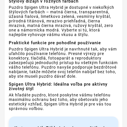
Štýlový dizajn v rôznych farbách
Puzdro Spigen Ultra Hybrid je dostupné v niekoľkých
štýlových farbách – matná čierna, transparentná,
úžasná fialová, limetkovo zelená, vesmírny kryštál,
prírodná titánová, mrazivo priehľadná, čierna
mrazivá, matná čierna mrazivá, ružový kryštál, zero
one a námornícka modrá. Vyberte si tú, ktorá
najlepšie vyhovuje vášmu vkusu a štýlu.
Praktické funkcie pre pohodlné používanie
Puzdro Spigen Ultra Hybrid je navrhnuté tak, aby vám
uľahčilo používanie telefónu. Presné výrezy pre
konektory, tlačidlá, fotoaparát a reproduktory
zabezpečujú jednoduchý prístup ku všetkým funkciám
vášho telefónu. Puzdro navyše podporuje bezdrôtové
nabíjanie, takže môžete svoj telefón nabíjať bez toho,
aby ste museli puzdro dávať dole.
Spigen Ultra Hybrid: Ideálna voľba pre aktívny
životný štýl
Ak hľadáte puzdro, ktoré poskytne vášmu telefónu
maximálnu ochranu bez toho, aby obetovalo jeho
estetický vzhľad, Spigen Ultra Hybrid je pre vás tou
správnou voľbou.