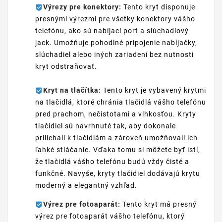
Výrezy pre konektory:
Tento kryt disponuje
presnými výrezmi pre všetky konektory vášho
telefónu, ako sú nabíjací port a slúchadlový
jack. Umožňuje pohodlné pripojenie nabíjačky,
slúchadiel alebo iných zariadení bez nutnosti
kryt odstraňovať.
Kryt na tlačítka:
Tento kryt je vybavený krytmi
na tlačidlá, ktoré chránia tlačidlá vášho telefónu
pred prachom, nečistotami a vlhkosťou. Kryty
tlačidiel sú navrhnuté tak, aby dokonale
priliehali k tlačidlám a zároveň umožňovali ich
ľahké stláčanie. Vďaka tomu si môžete byť istí,
že tlačidlá vášho telefónu budú vždy čisté a
funkčné. Navyše, kryty tlačidiel dodávajú krytu
moderný a elegantný vzhľad.
Výrez pre fotoaparát:
Tento kryt má presný
výrez pre fotoaparát vášho telefónu, ktorý