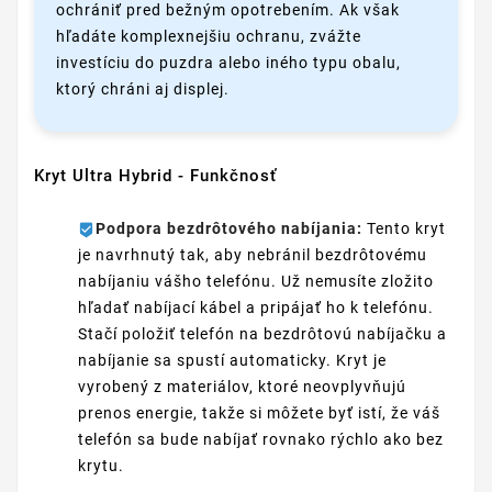
ochrániť pred bežným opotrebením. Ak však
hľadáte komplexnejšiu ochranu, zvážte
investíciu do puzdra alebo iného typu obalu,
ktorý chráni aj displej.
Kryt Ultra Hybrid - Funkčnosť
Podpora bezdrôtového nabíjania:
Tento kryt
je navrhnutý tak, aby nebránil bezdrôtovému
nabíjaniu vášho telefónu. Už nemusíte zložito
hľadať nabíjací kábel a pripájať ho k telefónu.
Stačí položiť telefón na bezdrôtovú nabíjačku a
nabíjanie sa spustí automaticky. Kryt je
vyrobený z materiálov, ktoré neovplyvňujú
prenos energie, takže si môžete byť istí, že váš
telefón sa bude nabíjať rovnako rýchlo ako bez
krytu.