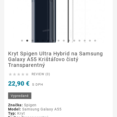
Kryt Spigen Ultra Hybrid na Samsung
Galaxy A55 Krištáľovo čistý
Transparentný





REVIEW (0)
22,90 €
S DPH
Vypredané
Značka:
Spigen
Model:
Samsung Galaxy A55
Typ:
Kryt