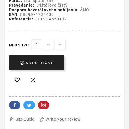
Farba:
Transparentný
Prevedenie:
Krištáľovo čistý
Podpora bezdrôtového nabíjania:
ÁNO
EAN:
8809971224406
Referencia:
PTXSGA550137
MNOŽSTVO:

VYPREDANÉ


Write your review
Size Guide