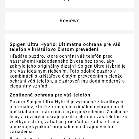
Reviews
Spigen Ultra Hybrid: Ultimátna ochrana pre váš
telefón v krištáľovo čistom prevedení
Hľadáte puzdro, ktoré ochráni váš telefón pred
nástrahami každodenného života bez toho, aby
zakrylo jeho originálny dizajn? Spigen Ultra Hybrid je
pre vás ideálnym riešením. Toto odolné puzdro v
kombinácii s krištáľovo čistým prevedením nielenže
ochráni váš telefón, ale zároveň mu dodá moderný a
elegantný vzhľad.
Zosilnená ochrana pre váš telefón
Puzdro Spigen Ultra Hybrid je vyrobené z kvalitných
materiálov, ktoré zaručujú maximálnu ochranu pred
poškriabaním, nárazmi a iným poškodením. Zosilnené
lemy a rozšírené okraje puzdra chránia váš telefón zo
všetkých strán, zatiaľ čo priehľadná zadná strana
umožňuje vyniknúť originálnemu dizajnu vášho
zariadenia.