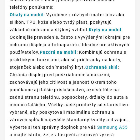
telefóny ponúkame:
Obaly na mobil
: Vyrobené z rôznych materiálov ako
silikón, TPU, koža alebo tvrdý plast, poskytujú
základnú ochranu a štýlový vzhľad.
Kryty na mobil
:
Odolnejšie prevedenie, často s vyvýšenými okrajmi pre
ochranu displeja a fotoaparátu. Ideálne pre aktívnych
používateľov.
Puzdrá na mobil
: Kombinujú ochranu s
praktickými funkciami, ako sú priehradky na karty,
stojanček alebo odnímateľný kryt.
Ochranné sklá
:
Chránia displej pred poškriabaním a nárazmi,
zachovávajú jeho citlivosť a jasnosť.Okrem toho
ponúkame aj ďalšie príslušenstvo, ako sú fólie na
zadnú stranu telefónu, popsockety, držiaky do auta a
mnoho ďalšieho. Všetky naše produkty sú starostlivo
vybrané, aby poskytovali maximálnu ochranu a
zároveň spĺňali najvyššie štandardy kvality a dizajnu.
Vyberte si ten správny doplnok pre váš
Samsung A55
a majte istotu, že je v bezpečí a zároveň vyzerá