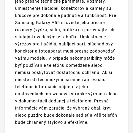
jeho presné technické parametre. Rozmery,
umiestnenie tlačidiel, konektorov a kamery sú
kľúčové pre dokonalé padnutie a funkčnosť. Pre
Samsung Galaxy A55 si overte jeho presné
rozmery (výška, šírka, hrúbka) a porovnajte ich
s údajmi uvedenými v tabuľke. Umiestnenie
výrezov pre tlačidlá, nabíjací port, slúchadlový
konektor a fotoaparát musí presne zodpovedať
vášmu modelu. V prípade nekompatibility môže
byť používanie telefónu obmedzené alebo
nemusí poskytovať dostatočnú ochranu. Ak si
nie ste istí technickými parametrami vášho
telefónu, informácie nájdete v jeho
nastaveniach, na webovej stránke výrobcu alebo
v dokumentácii dodanej s telefónom. Presné
informácie vám zaručia, že vybraný obal, kryt
alebo púzdro bude dokonale sedieť a váš telefón
bude chránený štýlovo a efektívne.