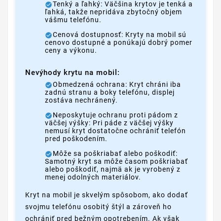
Tenký a ľahký: Väčšina krytov je tenká a
ľahká, takže nepridáva zbytočný objem
vášmu telefónu.
Cenová dostupnosť: Kryty na mobil sú
cenovo dostupné a ponúkajú dobrý pomer
ceny a výkonu.
Nevýhody krytu na mobil:
Obmedzená ochrana: Kryt chráni iba
zadnú stranu a boky telefónu, displej
zostáva nechránený.
Neposkytuje ochranu proti pádom z
väčšej výšky: Pri páde z väčšej výšky
nemusí kryt dostatočne ochrániť telefón
pred poškodením.
Môže sa poškriabať alebo poškodiť:
Samotný kryt sa môže časom poškriabať
alebo poškodiť, najmä ak je vyrobený z
menej odolných materiálov.
Kryt na mobil je skvelým spôsobom, ako dodať
svojmu telefónu osobitý štýl a zároveň ho
ochrániť pred bežným opotrebením. Ak však