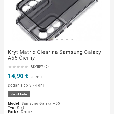
Kryt Matrix Clear na Samsung Galaxy
A55 Čierny





REVIEW (0)
14,90 €
S DPH
Dodanie do 3 - 4 dní
Na sklade
Model:
Samsung Galaxy A55
Typ:
Kryt
Farba:
Čierny