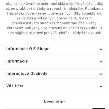
obalov, cez kvalitné ochranné sklá a špičkové slúchadlá,
až po praktické držiaky a robustné nabíjačky. Ponúkame
tiež široký výber tašiek, univerzálnych USB konektorov,
selfie tyčí a výkonných power bánk. S naším
príslušenstvom bude váš mobilný spoločník vždy
chránený, nabíjaný a pripravený na každú výzvu dňa. U
nás nájdete to pravé pre váš telefón - vždy krok vpred!

Informácie O E-Shope

Informácie

Internetové Obchody

Váš Účet
Newsletter