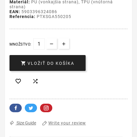
Materiál:
PU (vonkajšia strana), TPU (vnútorná
strana)
EAN:
5903396324086
Referencia:
PTXSGA550205
MNOŽSTVO:

VLOŽIŤ DO KOŠÍKA


Write your review
Size Guide