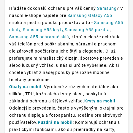
Hľadáte dokonalú ochranu pre váš cenný
Samsung
? V
našom e-shope nájdete pre
Samsung Galaxy A55
širokú a pestru ponuku produktov a to -
Samsung A55
obaly
,
Samsung A55 kryty
,
Samsung A55 puzdra
,
Samsung A55 ochranné sklá
, ktoré nielenže ochránia
váš telefón pred poškriabaním, nárazmi a prachom,
ale zároveň podčiarknu jeho štýl a eleganciu. Či už
preferujete minimalistický dizajn, športové prevedenie
alebo luxusný vzhľad, u nás si určite vyberiete. Ak si
chcete vybrať z našej ponuky pre rôzne mobilné
telefóny ponúkame:
Obaly na mobil
: Vyrobené z rôznych materiálov ako
silikón, TPU, koža alebo tvrdý plast, poskytujú
základnú ochranu a štýlový vzhľad.
Kryty na mobil
:
Odolnejšie prevedenie, často s vyvýšenými okrajmi pre
ochranu displeja a fotoaparátu. Ideálne pre aktívnych
používateľov.
Puzdrá na mobil
: Kombinujú ochranu s
praktickými funkciami, ako sú priehradky na karty,