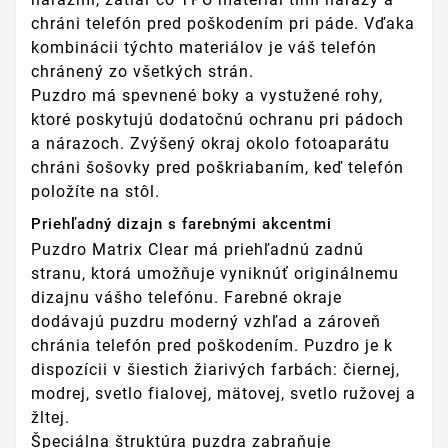
chráni telefón pred poškodením pri páde. Vďaka
kombinácii týchto materiálov je váš telefón
chránený zo všetkých strán.
Puzdro má spevnené boky a vystužené rohy,
ktoré poskytujú dodatočnú ochranu pri pádoch
a nárazoch. Zvýšený okraj okolo fotoaparátu
chráni šošovky pred poškriabaním, keď telefón
položíte na stôl.
Priehľadný dizajn s farebnými akcentmi
Puzdro Matrix Clear má priehľadnú zadnú
stranu, ktorá umožňuje vyniknúť originálnemu
dizajnu vášho telefónu. Farebné okraje
dodávajú puzdru moderný vzhľad a zároveň
chránia telefón pred poškodením. Puzdro je k
dispozícii v šiestich žiarivých farbách: čiernej,
modrej, svetlo fialovej, mätovej, svetlo ružovej a
žltej.
Špeciálna štruktúra puzdra zabraňuje