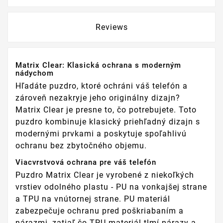
Reviews
Matrix Clear: Klasická ochrana s moderným
nádychom
Hľadáte puzdro, ktoré ochráni váš telefón a
zároveň nezakryje jeho originálny dizajn?
Matrix Clear je presne to, čo potrebujete. Toto
puzdro kombinuje klasický priehľadný dizajn s
modernými prvkami a poskytuje spoľahlivú
ochranu bez zbytočného objemu.
Viacvrstvová ochrana pre váš telefón
Puzdro Matrix Clear je vyrobené z niekoľkých
vrstiev odolného plastu - PU na vonkajšej strane
a TPU na vnútornej strane. PU materiál
zabezpečuje ochranu pred poškriabaním a
nárazmi, zatiaľ čo TPU materiál tlmí nárazy a