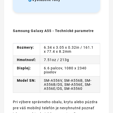
Samsung Galaxy A55 - Technické parametre
Rozmery:
6.34 x 3.05 x 0.32in / 161.1
x 77.4 x 8.2mm
Hmotnosť:
7.51oz / 213g
Displej:
6.6 palcov, 1080 x 2340
pixelov
Model SN:
SM-A556V, SM-A556B, SM-
A556B/DS, SM-A556E, SM-
A556E/DS, SM-A5560
Pri výbere správneho obalu, krytu alebo púzdra
pre váš mobilný telefón je nevyhnutné poznať