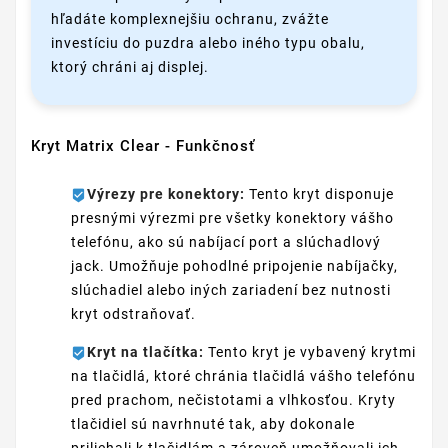
hľadáte komplexnejšiu ochranu, zvážte
investíciu do puzdra alebo iného typu obalu,
ktorý chráni aj displej.
Kryt Matrix Clear - Funkčnosť
Výrezy pre konektory:
Tento kryt disponuje
presnými výrezmi pre všetky konektory vášho
telefónu, ako sú nabíjací port a slúchadlový
jack. Umožňuje pohodlné pripojenie nabíjačky,
slúchadiel alebo iných zariadení bez nutnosti
kryt odstraňovať.
Kryt na tlačítka:
Tento kryt je vybavený krytmi
na tlačidlá, ktoré chránia tlačidlá vášho telefónu
pred prachom, nečistotami a vlhkosťou. Kryty
tlačidiel sú navrhnuté tak, aby dokonale
priliehali k tlačidlám a zároveň umožňovali ich