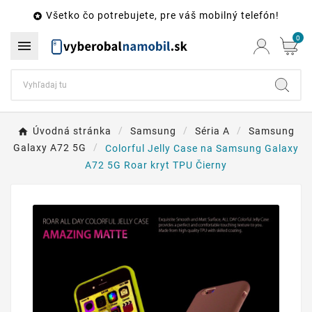
Všetko čo potrebujete, pre váš mobilný telefón!

0

Úvodná stránka
Samsung
Séria A
Samsung
Galaxy A72 5G
Colorful Jelly Case na Samsung Galaxy
A72 5G Roar kryt TPU Čierny