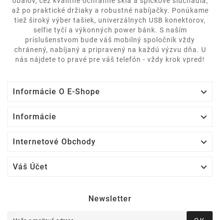
obalov, cez kvalitné ochranné sklá a špičkové slúchadlá,
až po praktické držiaky a robustné nabíjačky. Ponúkame
tiež široký výber tašiek, univerzálnych USB konektorov,
selfie tyčí a výkonných power bánk. S naším
príslušenstvom bude váš mobilný spoločník vždy
chránený, nabíjaný a pripravený na každú výzvu dňa. U
nás nájdete to pravé pre váš telefón - vždy krok vpred!

Informácie O E-Shope

Informácie

Internetové Obchody

Váš Účet
Newsletter