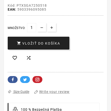
Kód: PTXSGA7250518
EAN:
5903396095085
MNOŽSTVO:

VLOŽIŤ DO KOŠÍKA


Write your review
Size Guide
100 % Bezpečná Platba