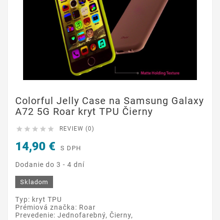
Colorful Jelly Case na Samsung Galaxy
A72 5G Roar kryt TPU Čierny





REVIEW (0)
14,90 €
S DPH
Dodanie do 3 - 4 dní
Skladom
Typ: kryt TPU
Prémiová značka: Roar
Prevedenie: Jednofarebný, Čierny,