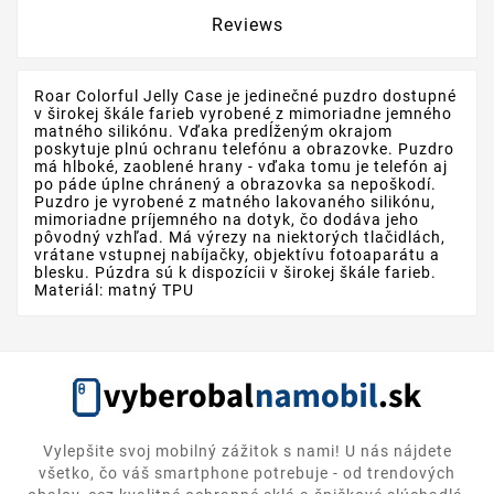
Reviews
Roar Colorful Jelly Case je jedinečné puzdro dostupné
v širokej škále farieb vyrobené z mimoriadne jemného
matného silikónu. Vďaka predĺženým okrajom
poskytuje plnú ochranu telefónu a obrazovke. Puzdro
má hlboké, zaoblené hrany - vďaka tomu je telefón aj
po páde úplne chránený a obrazovka sa nepoškodí.
Puzdro je vyrobené z matného lakovaného silikónu,
mimoriadne príjemného na dotyk, čo dodáva jeho
pôvodný vzhľad. Má výrezy na niektorých tlačidlách,
vrátane vstupnej nabíjačky, objektívu fotoaparátu a
blesku. Púzdra sú k dispozícii v širokej škále farieb.
Materiál: matný TPU
Vylepšite svoj mobilný zážitok s nami! U nás nájdete
všetko, čo váš smartphone potrebuje - od trendových