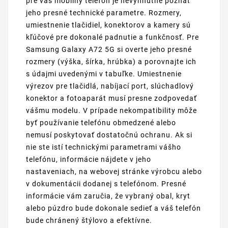
pre váš mobilný telefón je nevyhnutné poznať
jeho presné technické parametre. Rozmery,
umiestnenie tlačidiel, konektorov a kamery sú
kľúčové pre dokonalé padnutie a funkčnosť. Pre
Samsung Galaxy A72 5G si overte jeho presné
rozmery (výška, šírka, hrúbka) a porovnajte ich
s údajmi uvedenými v tabuľke. Umiestnenie
výrezov pre tlačidlá, nabíjací port, slúchadlový
konektor a fotoaparát musí presne zodpovedať
vášmu modelu. V prípade nekompatibility môže
byť používanie telefónu obmedzené alebo
nemusí poskytovať dostatočnú ochranu. Ak si
nie ste istí technickými parametrami vášho
telefónu, informácie nájdete v jeho
nastaveniach, na webovej stránke výrobcu alebo
v dokumentácii dodanej s telefónom. Presné
informácie vám zaručia, že vybraný obal, kryt
alebo púzdro bude dokonale sedieť a váš telefón
bude chránený štýlovo a efektívne.