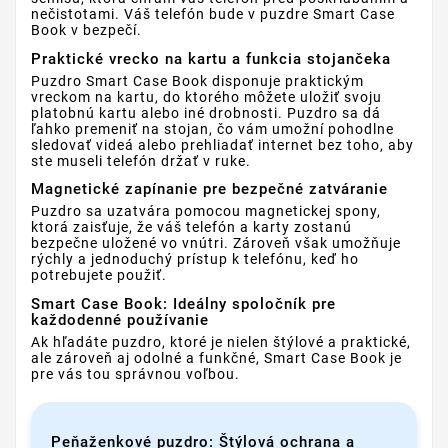
nečistotami. Váš telefón bude v puzdre Smart Case
Book v bezpečí.
Praktické vrecko na kartu a funkcia stojančeka
Puzdro Smart Case Book disponuje praktickým
vreckom na kartu, do ktorého môžete uložiť svoju
platobnú kartu alebo iné drobnosti. Puzdro sa dá
ľahko premeniť na stojan, čo vám umožní pohodlne
sledovať videá alebo prehliadať internet bez toho, aby
ste museli telefón držať v ruke.
Magnetické zapínanie pre bezpečné zatváranie
Puzdro sa uzatvára pomocou magnetickej spony,
ktorá zaisťuje, že váš telefón a karty zostanú
bezpečne uložené vo vnútri. Zároveň však umožňuje
rýchly a jednoduchý prístup k telefónu, keď ho
potrebujete použiť.
Smart Case Book: Ideálny spoločník pre
každodenné používanie
Ak hľadáte puzdro, ktoré je nielen štýlové a praktické,
ale zároveň aj odolné a funkčné, Smart Case Book je
pre vás tou správnou voľbou.
Peňaženkové puzdro: Štýlová ochrana a