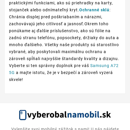
praktickými funkciami, ako sú priehradky na karty,
stojanček alebo odnímateľný kryt.
Ochranné sklá
:
Chránia displej pred poškriabaním a nárazmi,
zachovávajú jeho citlivosť a jasnosť.Okrem toho
ponúkame aj ďalšie príslušenstvo, ako sú fólie na
zadnú stranu telefónu, popsockety, držiaky do auta a
mnoho ďalšieho. Všetky naše produkty sú starostlivo
vybrané, aby poskytovali maximálnu ochranu a
zároveň spĺňali najvyššie štandardy kvality a dizajnu.
Vyberte si ten správny doplnok pre váš
Samsung A72
5G
a majte istotu, že je v bezpečí a zároveň vyzerá
skvele!
Vylepšite svoj mobilný zážitok s nami! U nás nájdete