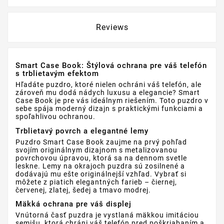
Reviews
Smart Case Book: Štýlová ochrana pre váš telefón
s trblietavým efektom
Hľadáte puzdro, ktoré nielen ochráni váš telefón, ale
zároveň mu dodá nádych luxusu a elegancie? Smart
Case Book je pre vás ideálnym riešením. Toto puzdro v
sebe spája moderný dizajn s praktickými funkciami a
spoľahlivou ochranou.
Trblietavý povrch a elegantné lemy
Puzdro Smart Case Book zaujme na prvý pohľad
svojím originálnym dizajnom s metalizovanou
povrchovou úpravou, ktorá sa na dennom svetle
leskne. Lemy na okrajoch puzdra sú zosilnené a
dodávajú mu ešte originálnejší vzhľad. Vybrať si
môžete z piatich elegantných farieb – čiernej,
červenej, zlatej, šedej a tmavo modrej.
Mäkká ochrana pre váš displej
Vnútorná časť puzdra je vystlaná mäkkou imitáciou
semišu, ktorá chráni váš telefón pred poškriabaním a