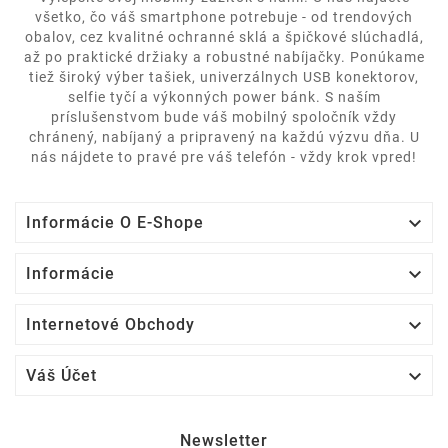
všetko, čo váš smartphone potrebuje - od trendových
obalov, cez kvalitné ochranné sklá a špičkové slúchadlá,
až po praktické držiaky a robustné nabíjačky. Ponúkame
tiež široký výber tašiek, univerzálnych USB konektorov,
selfie tyčí a výkonných power bánk. S naším
príslušenstvom bude váš mobilný spoločník vždy
chránený, nabíjaný a pripravený na každú výzvu dňa. U
nás nájdete to pravé pre váš telefón - vždy krok vpred!

Informácie O E-Shope

Informácie

Internetové Obchody

Váš Účet
Newsletter