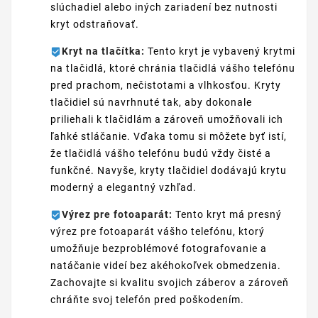
slúchadiel alebo iných zariadení bez nutnosti
kryt odstraňovať.
Kryt na tlačítka:
Tento kryt je vybavený krytmi
na tlačidlá, ktoré chránia tlačidlá vášho telefónu
pred prachom, nečistotami a vlhkosťou. Kryty
tlačidiel sú navrhnuté tak, aby dokonale
priliehali k tlačidlám a zároveň umožňovali ich
ľahké stláčanie. Vďaka tomu si môžete byť istí,
že tlačidlá vášho telefónu budú vždy čisté a
funkčné. Navyše, kryty tlačidiel dodávajú krytu
moderný a elegantný vzhľad.
Výrez pre fotoaparát:
Tento kryt má presný
výrez pre fotoaparát vášho telefónu, ktorý
umožňuje bezproblémové fotografovanie a
natáčanie videí bez akéhokoľvek obmedzenia.
Zachovajte si kvalitu svojich záberov a zároveň
chráňte svoj telefón pred poškodením.