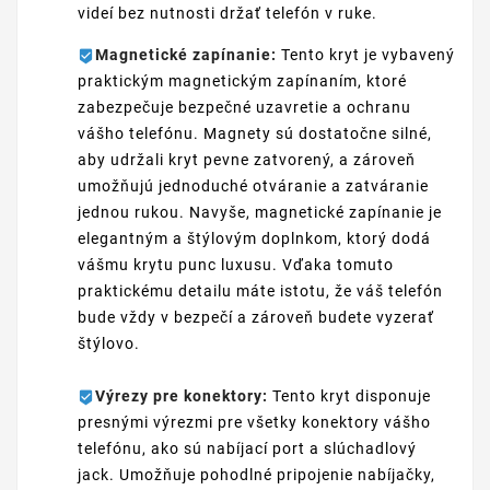
videí bez nutnosti držať telefón v ruke.
Magnetické zapínanie:
Tento kryt je vybavený
praktickým magnetickým zapínaním, ktoré
zabezpečuje bezpečné uzavretie a ochranu
vášho telefónu. Magnety sú dostatočne silné,
aby udržali kryt pevne zatvorený, a zároveň
umožňujú jednoduché otváranie a zatváranie
jednou rukou. Navyše, magnetické zapínanie je
elegantným a štýlovým doplnkom, ktorý dodá
vášmu krytu punc luxusu. Vďaka tomuto
praktickému detailu máte istotu, že váš telefón
bude vždy v bezpečí a zároveň budete vyzerať
štýlovo.
Výrezy pre konektory:
Tento kryt disponuje
presnými výrezmi pre všetky konektory vášho
telefónu, ako sú nabíjací port a slúchadlový
jack. Umožňuje pohodlné pripojenie nabíjačky,