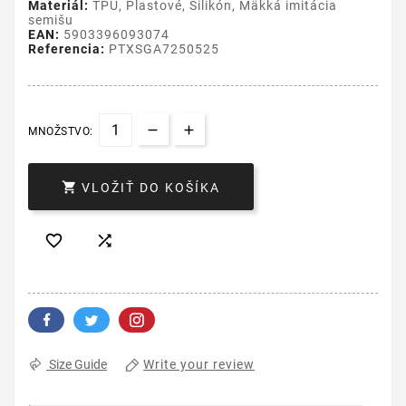
Materiál:
TPU, Plastové, Silikón, Mäkká imitácia
semišu
EAN:
5903396093074
Referencia:
PTXSGA7250525
MNOŽSTVO:

VLOŽIŤ DO KOŠÍKA


Write your review
Size Guide