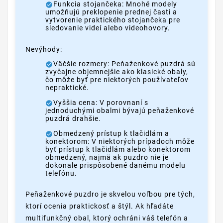
Funkcia stojančeka: Mnohé modely
umožňujú preklopenie prednej časti a
vytvorenie praktického stojančeka pre
sledovanie videí alebo videohovory.
Nevýhody:
Väčšie rozmery: Peňaženkové puzdrá sú
zvyčajne objemnejšie ako klasické obaly,
čo môže byť pre niektorých používateľov
nepraktické.
Vyššia cena: V porovnaní s
jednoduchými obalmi bývajú peňaženkové
puzdrá drahšie.
Obmedzený prístup k tlačidlám a
konektorom: V niektorých prípadoch môže
byť prístup k tlačidlám alebo konektorom
obmedzený, najmä ak puzdro nie je
dokonale prispôsobené danému modelu
telefónu.
Peňaženkové puzdro je skvelou voľbou pre tých,
ktorí ocenia praktickosť a štýl. Ak hľadáte
multifunkčný obal, ktorý ochráni váš telefón a