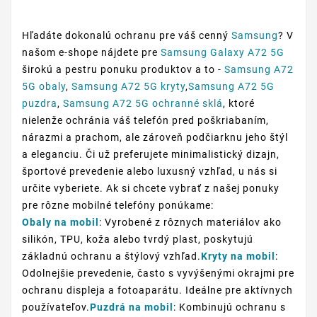
Hľadáte dokonalú ochranu pre váš cenný
Samsung
? V
našom e-shope nájdete pre
Samsung Galaxy A72 5G
širokú a pestru ponuku produktov a to -
Samsung A72
5G obaly
,
Samsung A72 5G kryty
,
Samsung A72 5G
puzdra
,
Samsung A72 5G ochranné sklá
, ktoré
nielenže ochránia váš telefón pred poškriabaním,
nárazmi a prachom, ale zároveň podčiarknu jeho štýl
a eleganciu. Či už preferujete minimalistický dizajn,
športové prevedenie alebo luxusný vzhľad, u nás si
určite vyberiete. Ak si chcete vybrať z našej ponuky
pre rôzne mobilné telefóny ponúkame:
Obaly na mobil
: Vyrobené z rôznych materiálov ako
silikón, TPU, koža alebo tvrdý plast, poskytujú
základnú ochranu a štýlový vzhľad.
Kryty na mobil
:
Odolnejšie prevedenie, často s vyvýšenými okrajmi pre
ochranu displeja a fotoaparátu. Ideálne pre aktívnych
používateľov.
Puzdrá na mobil
: Kombinujú ochranu s