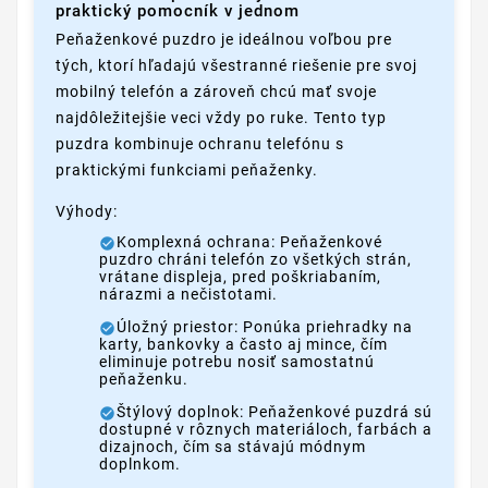
praktický pomocník v jednom
Peňaženkové puzdro je ideálnou voľbou pre
tých, ktorí hľadajú všestranné riešenie pre svoj
mobilný telefón a zároveň chcú mať svoje
najdôležitejšie veci vždy po ruke. Tento typ
puzdra kombinuje ochranu telefónu s
praktickými funkciami peňaženky.
Výhody:
Komplexná ochrana: Peňaženkové
puzdro chráni telefón zo všetkých strán,
vrátane displeja, pred poškriabaním,
nárazmi a nečistotami.
Úložný priestor: Ponúka priehradky na
karty, bankovky a často aj mince, čím
eliminuje potrebu nosiť samostatnú
peňaženku.
Štýlový doplnok: Peňaženkové puzdrá sú
dostupné v rôznych materiáloch, farbách a
dizajnoch, čím sa stávajú módnym
doplnkom.