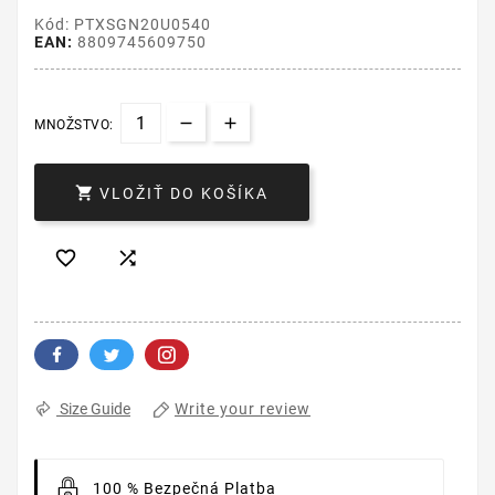
Kód: PTXSGN20U0540
EAN:
8809745609750
MNOŽSTVO:

VLOŽIŤ DO KOŠÍKA


Write your review
Size Guide
100 % Bezpečná Platba