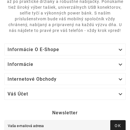
až po praktické držiaky a robustné nabíjačky. Ponúkame
tiež široký výber tašiek, univerzálnych USB konektorov,
selfie tyčí a výkonných power bánk. S naším
príslušenstvom bude váš mobilný spoločník vždy
chránený, nabíjaný a pripravený na každú výzvu dňa. U
nás nájdete to pravé pre váš telefón - vždy krok vpred!

Informácie O E-Shope

Informácie

Internetové Obchody

Váš Účet
Newsletter
OK