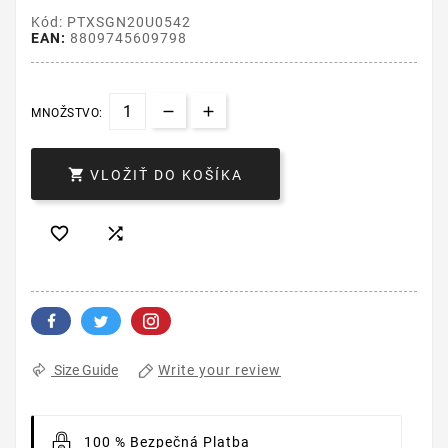
Kód: PTXSGN20U0542
EAN:
8809745609798
MNOŽSTVO:

VLOŽIŤ DO KOŠÍKA


Write your review
Size Guide
100 % Bezpečná Platba