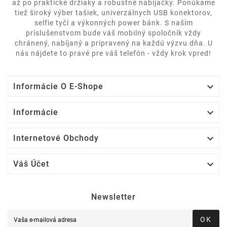
až po praktické držiaky a robustné nabíjačky. Ponúkame
tiež široký výber tašiek, univerzálnych USB konektorov,
selfie tyčí a výkonných power bánk. S naším
príslušenstvom bude váš mobilný spoločník vždy
chránený, nabíjaný a pripravený na každú výzvu dňa. U
nás nájdete to pravé pre váš telefón - vždy krok vpred!

Informácie O E-Shope

Informácie

Internetové Obchody

Váš Účet
Newsletter
OK