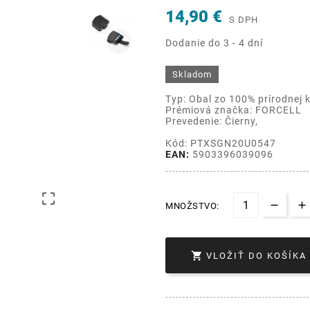
14,90 €
S DPH
Dodanie do 3 - 4 dní
Skladom
Typ: Obal zo 100% prírodnej 
Prémiová značka: FORCELL
Prevedenie: Čierny,
Kód: PTXSGN20U0547
EAN:
5903396039096

MNOŽSTVO:

VLOŽIŤ DO KOŠÍKA