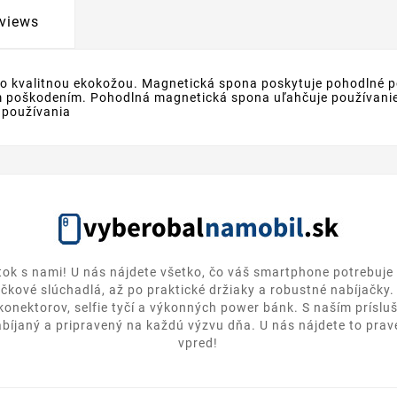
views
soko kvalitnou ekokožou. Magnetická spona poskytuje pohodlné p
m poškodením. Pohodlná magnetická spona uľahčuje používanie 
 používania
itok s nami! U nás nájdete všetko, čo váš smartphone potrebuje 
ičkové slúchadlá, až po praktické držiaky a robustné nabíjačky
 konektorov, selfie tyčí a výkonných power bánk. S naším prísl
bíjaný a pripravený na každú výzvu dňa. U nás nájdete to pravé
vpred!