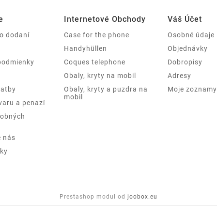
e
Internetové Obchody
Váš Účet
 o dodaní
Case for the phone
Osobné údaje
Handyhüllen
Objednávky
podmienky
Coques telephone
Dobropisy
Obaly, kryty na mobil
Adresy
latby
Obaly, kryty a puzdra na
Moje zoznamy 
mobil
varu a penazí
sobných
e nás
ky
Prestashop modul od
joobox.eu