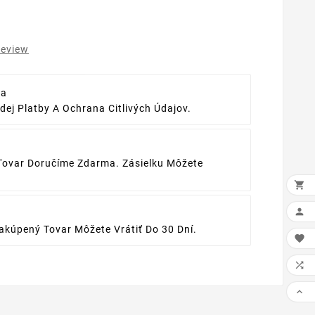
review
ba
ej Platby A Ochrana Citlivých Údajov.
Tovar Doručíme Zdarma. Zásielku Môžete


kúpený Tovar Môžete Vrátiť Do 30 Dní.


