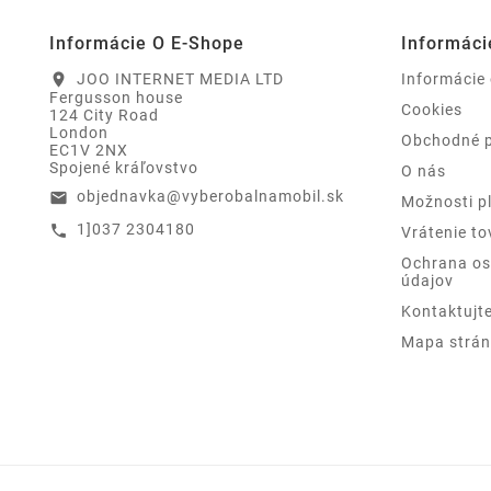
Informácie O E-Shope
Informáci
JOO INTERNET MEDIA LTD
Informácie
location_on
Fergusson house
Cookies
124 City Road
London
Obchodné 
EC1V 2NX
Spojené kráľovstvo
O nás
objednavka@vyberobalnamobil.sk
email
Možnosti p
1]037 2304180
call
Vrátenie to
Ochrana o
údajov
Kontaktujt
Mapa strán