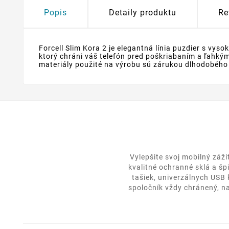
Popis
Detaily produktu
Re
Forcell Slim Kora 2 je elegantná línia puzdier s vy
ktorý chráni váš telefón pred poškriabaním a ľahký
materiály použité na výrobu sú zárukou dlhodobého
Vylepšite svoj mobilný záž
kvalitné ochranné sklá a šp
tašiek, univerzálnych USB
spoločník vždy chránený, na