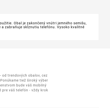
oužitie. Obal je zakončený vnútri jemného semišu,
a zabraňuje skĺznutiu telefónu. Vysoko kvalitné
- od trendových obalov, cez
. Ponúkame tiež široký výber
ušenstvom bude váš mobilný
 pre váš telefón - vždy krok