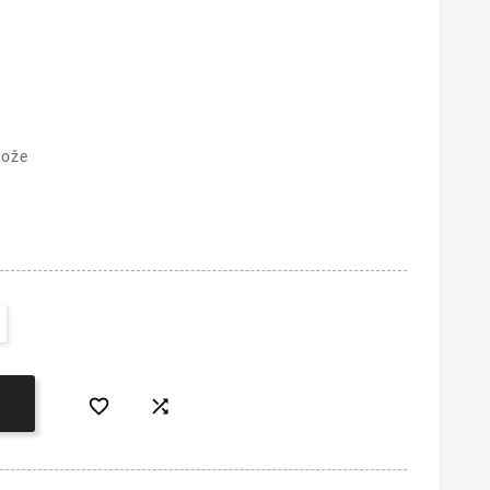
kože

