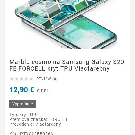
Marble cosmo na Samsung Galaxy S20
FE FORCELL kryt TPU Viacfarebný





REVIEW (0)
12,90 €
S DPH
Vypredané
Typ: kryt TPU
Prémiová značka: FORCELL
Prevedenie: Viacfarebný,
Kód: PTXS20FE0563