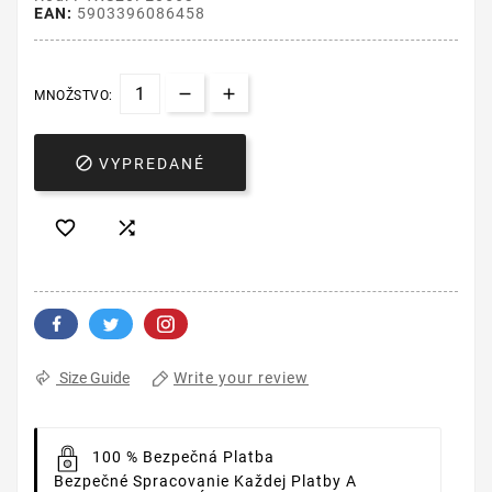
EAN:
5903396086458
MNOŽSTVO:

VYPREDANÉ


Write your review
Size Guide
100 % Bezpečná Platba
Bezpečné Spracovanie Každej Platby A