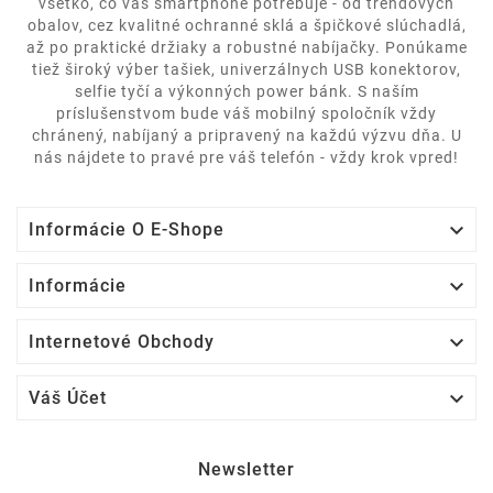
všetko, čo váš smartphone potrebuje - od trendových
obalov, cez kvalitné ochranné sklá a špičkové slúchadlá,
až po praktické držiaky a robustné nabíjačky. Ponúkame
tiež široký výber tašiek, univerzálnych USB konektorov,
selfie tyčí a výkonných power bánk. S naším
príslušenstvom bude váš mobilný spoločník vždy
chránený, nabíjaný a pripravený na každú výzvu dňa. U
nás nájdete to pravé pre váš telefón - vždy krok vpred!

Informácie O E-Shope

Informácie

Internetové Obchody

Váš Účet
Newsletter