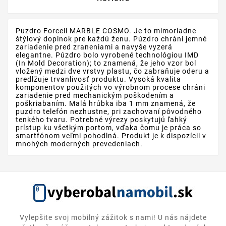
Puzdro Forcell MARBLE COSMO. Je to mimoriadne
štýlový doplnok pre každú ženu. Púzdro chráni jemné
zariadenie pred zraneniami a navyše vyzerá
elegantne. Púzdro bolo vyrobené technológiou IMD
(In Mold Decoration); to znamená, že jeho vzor bol
vložený medzi dve vrstvy plastu, čo zabraňuje oderu a
predlžuje trvanlivosť produktu. Vysoká kvalita
komponentov použitých vo výrobnom procese chráni
zariadenie pred mechanickým poškodením a
poškriabaním. Malá hrúbka iba 1 mm znamená, že
puzdro telefón nezhustne, pri zachovaní pôvodného
tenkého tvaru. Potrebné výrezy poskytujú ľahký
prístup ku všetkým portom, vďaka čomu je práca so
smartfónom veľmi pohodlná. Produkt je k dispozícii v
mnohých moderných prevedeniach.
Vylepšite svoj mobilný zážitok s nami! U nás nájdete