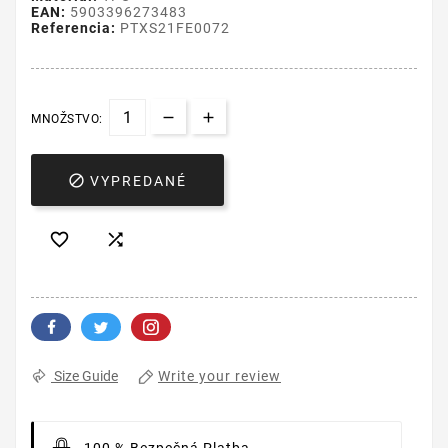
EAN:
5903396273483
Referencia:
PTXS21FE0072
MNOŽSTVO:

VYPREDANÉ


Write your review
Size Guide