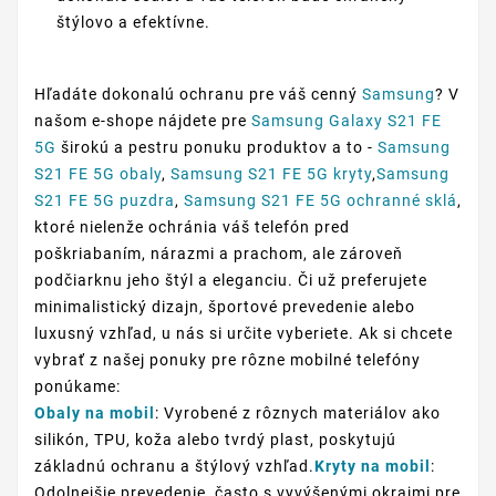
štýlovo a efektívne.
Hľadáte dokonalú ochranu pre váš cenný
Samsung
? V
našom e-shope nájdete pre
Samsung Galaxy S21 FE
5G
širokú a pestru ponuku produktov a to -
Samsung
S21 FE 5G obaly
,
Samsung S21 FE 5G kryty
,
Samsung
S21 FE 5G puzdra
,
Samsung S21 FE 5G ochranné sklá
,
ktoré nielenže ochránia váš telefón pred
poškriabaním, nárazmi a prachom, ale zároveň
podčiarknu jeho štýl a eleganciu. Či už preferujete
minimalistický dizajn, športové prevedenie alebo
luxusný vzhľad, u nás si určite vyberiete. Ak si chcete
vybrať z našej ponuky pre rôzne mobilné telefóny
ponúkame:
Obaly na mobil
: Vyrobené z rôznych materiálov ako
silikón, TPU, koža alebo tvrdý plast, poskytujú
základnú ochranu a štýlový vzhľad.
Kryty na mobil
:
Odolnejšie prevedenie, často s vyvýšenými okrajmi pre