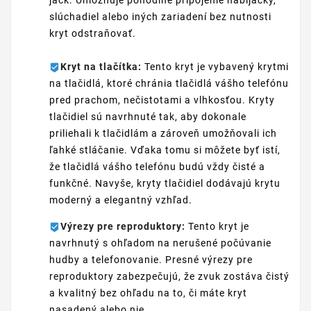
jack. Umožňuje pohodlné pripojenie nabíjačky,
slúchadiel alebo iných zariadení bez nutnosti
kryt odstraňovať.
Kryt na tlačítka:
Tento kryt je vybavený krytmi
na tlačidlá, ktoré chránia tlačidlá vášho telefónu
pred prachom, nečistotami a vlhkosťou. Kryty
tlačidiel sú navrhnuté tak, aby dokonale
priliehali k tlačidlám a zároveň umožňovali ich
ľahké stláčanie. Vďaka tomu si môžete byť istí,
že tlačidlá vášho telefónu budú vždy čisté a
funkčné. Navyše, kryty tlačidiel dodávajú krytu
moderný a elegantný vzhľad.
Výrezy pre reproduktory:
Tento kryt je
navrhnutý s ohľadom na nerušené počúvanie
hudby a telefonovanie. Presné výrezy pre
reproduktory zabezpečujú, že zvuk zostáva čistý
a kvalitný bez ohľadu na to, či máte kryt
nasadený alebo nie.