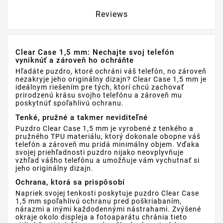
Reviews
Clear Case 1,5 mm: Nechajte svoj telefón
vyniknúť a zároveň ho ochráňte
Hľadáte puzdro, ktoré ochráni váš telefón, no zároveň
nezakryje jeho originálny dizajn? Clear Case 1,5 mm je
ideálnym riešením pre tých, ktorí chcú zachovať
prirodzenú krásu svojho telefónu a zároveň mu
poskytnúť spoľahlivú ochranu.
Tenké, pružné a takmer neviditeľné
Puzdro Clear Case 1,5 mm je vyrobené z tenkého a
pružného TPU materiálu, ktorý dokonale obopne váš
telefón a zároveň mu pridá minimálny objem. Vďaka
svojej priehľadnosti puzdro nijako neovplyvňuje
vzhľad vášho telefónu a umožňuje vám vychutnať si
jeho originálny dizajn.
Ochrana, ktorá sa prispôsobí
Napriek svojej tenkosti poskytuje puzdro Clear Case
1,5 mm spoľahlivú ochranu pred poškriabaním,
nárazmi a inými každodennými nástrahami. Zvýšené
okraje okolo displeja a fotoaparátu chránia tieto