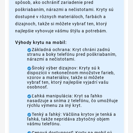
spôsob, ako ochrániť zariadenie pred
poškriabaním, nárazmi a nečistotami. Kryty sú
dostupné v rôznych materiáloch, farbách a
dizajnoch, takže si môžete vybrať ten, ktorý
najlepšie vyhovuje vášmu štýlu a potrebám.
Výhody krytu na mobil:
Základná ochrana: Kryt chráni zadnú
stranu a boky telefónu pred poškriabaním,
nárazmi a nečistotami.
Široký výber dizajnov: Kryty sú k
dispozícii v nekonečnom množstve farieb,
vzorov a materiálov, takže si môžete
vybrať ten, ktorý najlepšie vyjadrí vašu
osobnosť.
Ľahká manipulácia: Kryt sa ľahko
nasadzuje a sníma z telefónu, čo umožňuje
rýchlu výmenu za iný kryt.
Tenký a ľahký: Väčšina krytov je tenká a
ľahká, takže nepridáva zbytočný objem
vášmu telefónu.
Cenová dostupnosť: Kryty na mobil sú