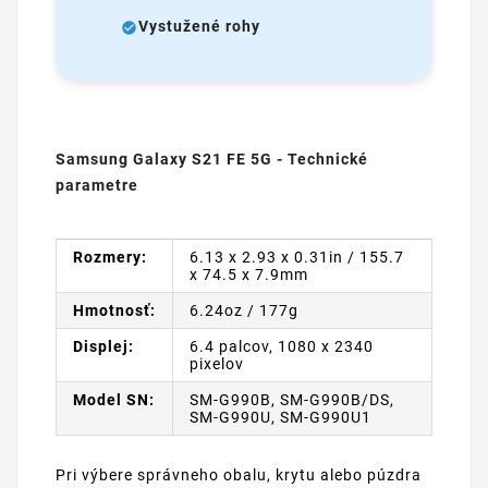
Vystužené rohy
Samsung Galaxy S21 FE 5G - Technické
parametre
Rozmery:
6.13 x 2.93 x 0.31in / 155.7
x 74.5 x 7.9mm
Hmotnosť:
6.24oz / 177g
Displej:
6.4 palcov, 1080 x 2340
pixelov
Model SN:
SM-G990B, SM-G990B/DS,
SM-G990U, SM-G990U1
Pri výbere správneho obalu, krytu alebo púzdra