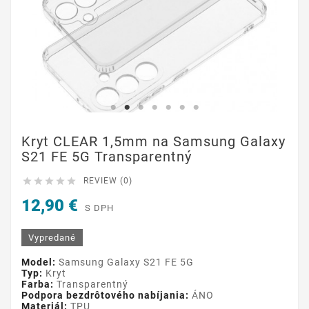
Kryt CLEAR 1,5mm na Samsung Galaxy
S21 FE 5G Transparentný





REVIEW (0)
12,90 €
S DPH
Vypredané
Model:
Samsung Galaxy S21 FE 5G
Typ:
Kryt
Farba:
Transparentný
Podpora bezdrôtového nabíjania:
ÁNO
Materiál:
TPU