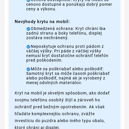
cenovo dostupné a ponúkajú dobrý pomer
ceny a výkonu.
Nevýhody krytu na mobil:
Obmedzená ochrana: Kryt chráni iba
zadnú stranu a boky telefónu, displej
zostáva nechránený.
Neposkytuje ochranu proti pádom z
väčšej výšky: Pri páde z väčšej výšky
nemusí kryt dostatočne ochrániť telefón
pred poškodením.
Môže sa poškriabať alebo poškodiť:
Samotný kryt sa môže časom poškriabať
alebo poškodiť, najmä ak je vyrobený z
menej odolných materiálov.
Kryt na mobil je skvelým spôsobom, ako dodať
svojmu telefónu osobitý štýl a zároveň ho
ochrániť pred bežným opotrebením. Ak však
hľadáte komplexnejšiu ochranu, zvážte
investíciu do puzdra alebo iného typu obalu,
ktorý chráni aj displej.