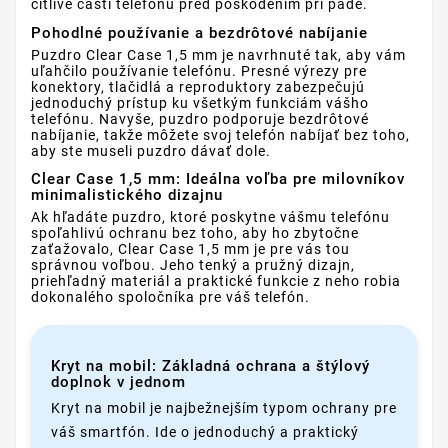
citlivé časti telefónu pred poškodením pri páde.
Pohodlné používanie a bezdrôtové nabíjanie
Puzdro Clear Case 1,5 mm je navrhnuté tak, aby vám
uľahčilo používanie telefónu. Presné výrezy pre
konektory, tlačidlá a reproduktory zabezpečujú
jednoduchý prístup ku všetkým funkciám vášho
telefónu. Navyše, puzdro podporuje bezdrôtové
nabíjanie, takže môžete svoj telefón nabíjať bez toho,
aby ste museli puzdro dávať dole.
Clear Case 1,5 mm: Ideálna voľba pre milovníkov
minimalistického dizajnu
Ak hľadáte puzdro, ktoré poskytne vášmu telefónu
spoľahlivú ochranu bez toho, aby ho zbytočne
zaťažovalo, Clear Case 1,5 mm je pre vás tou
správnou voľbou. Jeho tenký a pružný dizajn,
priehľadný materiál a praktické funkcie z neho robia
dokonalého spoločníka pre váš telefón.
Kryt na mobil: Základná ochrana a štýlový
doplnok v jednom
Kryt na mobil je najbežnejším typom ochrany pre
váš smartfón. Ide o jednoduchý a praktický