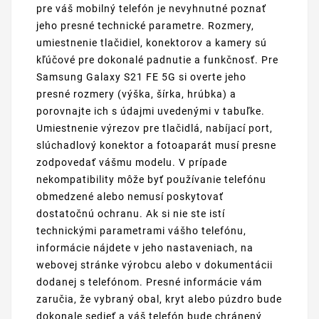
pre váš mobilný telefón je nevyhnutné poznať
jeho presné technické parametre. Rozmery,
umiestnenie tlačidiel, konektorov a kamery sú
kľúčové pre dokonalé padnutie a funkčnosť. Pre
Samsung Galaxy S21 FE 5G si overte jeho
presné rozmery (výška, šírka, hrúbka) a
porovnajte ich s údajmi uvedenými v tabuľke.
Umiestnenie výrezov pre tlačidlá, nabíjací port,
slúchadlový konektor a fotoaparát musí presne
zodpovedať vášmu modelu. V prípade
nekompatibility môže byť používanie telefónu
obmedzené alebo nemusí poskytovať
dostatočnú ochranu. Ak si nie ste istí
technickými parametrami vášho telefónu,
informácie nájdete v jeho nastaveniach, na
webovej stránke výrobcu alebo v dokumentácii
dodanej s telefónom. Presné informácie vám
zaručia, že vybraný obal, kryt alebo púzdro bude
dokonale sedieť a váš telefón bude chránený