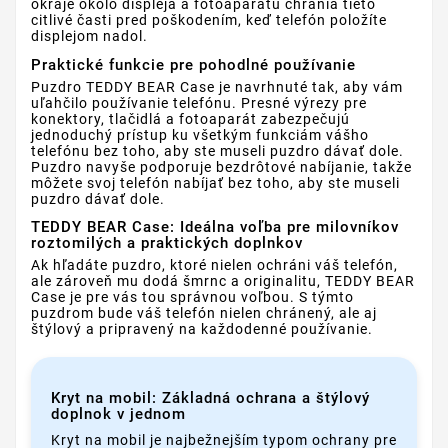
okraje okolo displeja a fotoaparátu chránia tieto
citlivé časti pred poškodením, keď telefón položíte
displejom nadol.
Praktické funkcie pre pohodlné používanie
Puzdro TEDDY BEAR Case je navrhnuté tak, aby vám
uľahčilo používanie telefónu. Presné výrezy pre
konektory, tlačidlá a fotoaparát zabezpečujú
jednoduchý prístup ku všetkým funkciám vášho
telefónu bez toho, aby ste museli puzdro dávať dole.
Puzdro navyše podporuje bezdrôtové nabíjanie, takže
môžete svoj telefón nabíjať bez toho, aby ste museli
puzdro dávať dole.
TEDDY BEAR Case: Ideálna voľba pre milovníkov
roztomilých a praktických doplnkov
Ak hľadáte puzdro, ktoré nielen ochráni váš telefón,
ale zároveň mu dodá šmrnc a originalitu, TEDDY BEAR
Case je pre vás tou správnou voľbou. S týmto
puzdrom bude váš telefón nielen chránený, ale aj
štýlový a pripravený na každodenné používanie.
Kryt na mobil: Základná ochrana a štýlový
doplnok v jednom
Kryt na mobil je najbežnejším typom ochrany pre