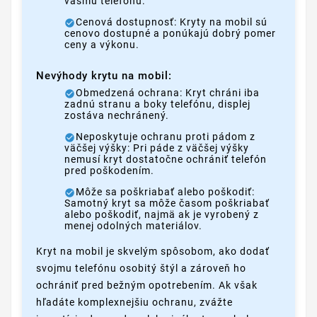
vášmu telefónu.
Cenová dostupnosť: Kryty na mobil sú
cenovo dostupné a ponúkajú dobrý pomer
ceny a výkonu.
Nevýhody krytu na mobil:
Obmedzená ochrana: Kryt chráni iba
zadnú stranu a boky telefónu, displej
zostáva nechránený.
Neposkytuje ochranu proti pádom z
väčšej výšky: Pri páde z väčšej výšky
nemusí kryt dostatočne ochrániť telefón
pred poškodením.
Môže sa poškriabať alebo poškodiť:
Samotný kryt sa môže časom poškriabať
alebo poškodiť, najmä ak je vyrobený z
menej odolných materiálov.
Kryt na mobil je skvelým spôsobom, ako dodať
svojmu telefónu osobitý štýl a zároveň ho
ochrániť pred bežným opotrebením. Ak však
hľadáte komplexnejšiu ochranu, zvážte