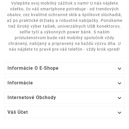
Vylepšite svoj mobilný zážitok s nami! U nás nájdete
všetko, čo váš smartphone potrebuje - od trendových
obalov, cez kvalitné ochranné sklá a špičkové slúchadlá,
až po praktické držiaky a robustné nabíjačky. Ponúkame
tiež široký výber tašiek, univerzálnych USB konektorov,
selfie tyčí a výkonných power bánk. S naším
príslušenstvom bude váš mobilný spoločník vždy
chránený, nabíjaný a pripravený na každú výzvu dňa. U
nás nájdete to pravé pre váš telefón - vždy krok vpred!

Informácie O E-Shope

Informácie

Internetové Obchody

Váš Účet