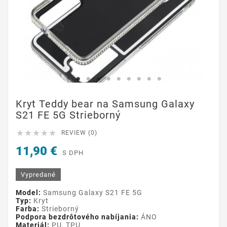
Kryt Teddy bear na Samsung Galaxy
S21 FE 5G Strieborný





REVIEW (0)
11,90 €
S DPH
Vypredané
Model:
Samsung Galaxy S21 FE 5G
Typ:
Kryt
Farba:
Strieborný
Podpora bezdrôtového nabíjania:
ÁNO
Materiál:
PU, TPU