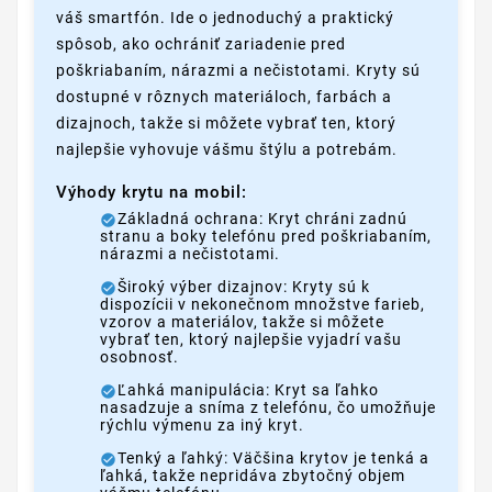
váš smartfón. Ide o jednoduchý a praktický
spôsob, ako ochrániť zariadenie pred
poškriabaním, nárazmi a nečistotami. Kryty sú
dostupné v rôznych materiáloch, farbách a
dizajnoch, takže si môžete vybrať ten, ktorý
najlepšie vyhovuje vášmu štýlu a potrebám.
Výhody krytu na mobil:
Základná ochrana: Kryt chráni zadnú
stranu a boky telefónu pred poškriabaním,
nárazmi a nečistotami.
Široký výber dizajnov: Kryty sú k
dispozícii v nekonečnom množstve farieb,
vzorov a materiálov, takže si môžete
vybrať ten, ktorý najlepšie vyjadrí vašu
osobnosť.
Ľahká manipulácia: Kryt sa ľahko
nasadzuje a sníma z telefónu, čo umožňuje
rýchlu výmenu za iný kryt.
Tenký a ľahký: Väčšina krytov je tenká a
ľahká, takže nepridáva zbytočný objem