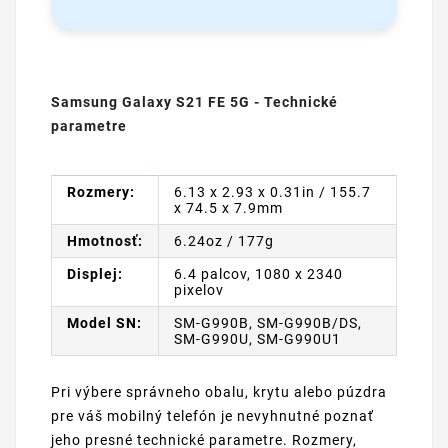
Samsung Galaxy S21 FE 5G - Technické
parametre
Rozmery:
6.13 x 2.93 x 0.31in / 155.7
x 74.5 x 7.9mm
Hmotnosť:
6.24oz / 177g
Displej:
6.4 palcov, 1080 x 2340
pixelov
Model SN:
SM-G990B, SM-G990B/DS,
SM-G990U, SM-G990U1
Pri výbere správneho obalu, krytu alebo púzdra
pre váš mobilný telefón je nevyhnutné poznať
jeho presné technické parametre. Rozmery,