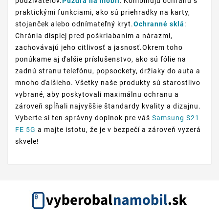
používateľov.
Puzdrá na mobil
: Kombinujú ochranu s
praktickými funkciami, ako sú priehradky na karty,
stojanček alebo odnímateľný kryt.
Ochranné sklá
:
Chránia displej pred poškriabaním a nárazmi,
zachovávajú jeho citlivosť a jasnosť.Okrem toho
ponúkame aj ďalšie príslušenstvo, ako sú fólie na
zadnú stranu telefónu, popsockety, držiaky do auta a
mnoho ďalšieho. Všetky naše produkty sú starostlivo
vybrané, aby poskytovali maximálnu ochranu a
zároveň spĺňali najvyššie štandardy kvality a dizajnu.
Vyberte si ten správny doplnok pre váš
Samsung S21
FE 5G
a majte istotu, že je v bezpečí a zároveň vyzerá
skvele!