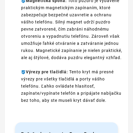
Magnetická spona:
Toto puzdro je vybavené
praktickým magnetickým zapínaním, ktoré
zabezpečuje bezpečné uzavretie a ochranu
vášho telefónu. Silný magnet udrží puzdro
pevne zatvorené, čím zabráni náhodnému
otvoreniu a vypadnutiu telefónu. Zároveň však
umožňuje ľahké otváranie a zatváranie jednou
rukou. Magnetické zapínanie je nielen praktické,
ale aj štýlové, dodáva puzdru elegantný vzhľad.
Výrezy pre tlačidlá:
Tento kryt má presné
výrezy pre všetky tlačidlá a porty vášho
telefónu. Ľahko ovládate hlasitosť,
zapínate/vypínate telefón a pripájate nabíjačku
bez toho, aby ste museli kryt dávať dole.