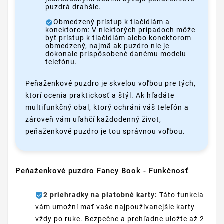
puzdrá drahšie.
Obmedzený prístup k tlačidlám a
konektorom: V niektorých prípadoch môže
byť prístup k tlačidlám alebo konektorom
obmedzený, najmä ak puzdro nie je
dokonale prispôsobené danému modelu
telefónu.
Peňaženkové puzdro je skvelou voľbou pre tých,
ktorí ocenia praktickosť a štýl. Ak hľadáte
multifunkčný obal, ktorý ochráni váš telefón a
zároveň vám uľahčí každodenný život,
peňaženkové puzdro je tou správnou voľbou.
Peňaženkové puzdro Fancy Book - Funkčnosť
2 priehradky na platobné karty:
Táto funkcia
vám umožní mať vaše najpoužívanejšie karty
vždy po ruke. Bezpečne a prehľadne uložte až 2