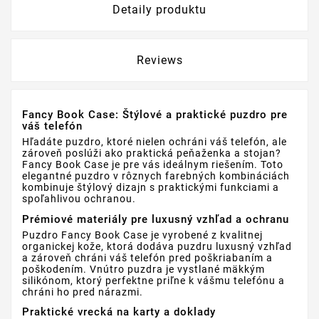
Detaily produktu
Reviews
Fancy Book Case: Štýlové a praktické puzdro pre
váš telefón
Hľadáte puzdro, ktoré nielen ochráni váš telefón, ale
zároveň poslúži ako praktická peňaženka a stojan?
Fancy Book Case je pre vás ideálnym riešením. Toto
elegantné puzdro v rôznych farebných kombináciách
kombinuje štýlový dizajn s praktickými funkciami a
spoľahlivou ochranou.
Prémiové materiály pre luxusný vzhľad a ochranu
Puzdro Fancy Book Case je vyrobené z kvalitnej
organickej kože, ktorá dodáva puzdru luxusný vzhľad
a zároveň chráni váš telefón pred poškriabaním a
poškodením. Vnútro puzdra je vystlané mäkkým
silikónom, ktorý perfektne priľne k vášmu telefónu a
chráni ho pred nárazmi.
Praktické vrecká na karty a doklady