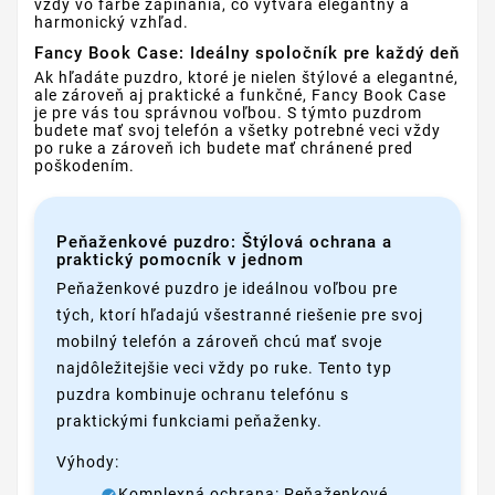
vždy vo farbe zapínania, čo vytvára elegantný a
harmonický vzhľad.
Fancy Book Case: Ideálny spoločník pre každý deň
Ak hľadáte puzdro, ktoré je nielen štýlové a elegantné,
ale zároveň aj praktické a funkčné, Fancy Book Case
je pre vás tou správnou voľbou. S týmto puzdrom
budete mať svoj telefón a všetky potrebné veci vždy
po ruke a zároveň ich budete mať chránené pred
poškodením.
Peňaženkové puzdro: Štýlová ochrana a
praktický pomocník v jednom
Peňaženkové puzdro je ideálnou voľbou pre
tých, ktorí hľadajú všestranné riešenie pre svoj
mobilný telefón a zároveň chcú mať svoje
najdôležitejšie veci vždy po ruke. Tento typ
puzdra kombinuje ochranu telefónu s
praktickými funkciami peňaženky.
Výhody:
Komplexná ochrana: Peňaženkové