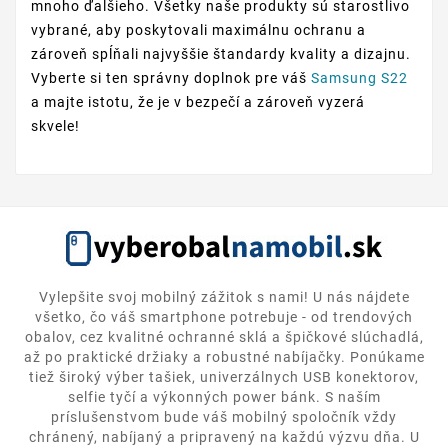
mnoho ďalšieho. Všetky naše produkty sú starostlivo
vybrané, aby poskytovali maximálnu ochranu a
zároveň spĺňali najvyššie štandardy kvality a dizajnu.
Vyberte si ten správny doplnok pre váš
Samsung S22
a majte istotu, že je v bezpečí a zároveň vyzerá
skvele!
Vylepšite svoj mobilný zážitok s nami! U nás nájdete
všetko, čo váš smartphone potrebuje - od trendových
obalov, cez kvalitné ochranné sklá a špičkové slúchadlá,
až po praktické držiaky a robustné nabíjačky. Ponúkame
tiež široký výber tašiek, univerzálnych USB konektorov,
selfie tyčí a výkonných power bánk. S naším
príslušenstvom bude váš mobilný spoločník vždy
chránený, nabíjaný a pripravený na každú výzvu dňa. U