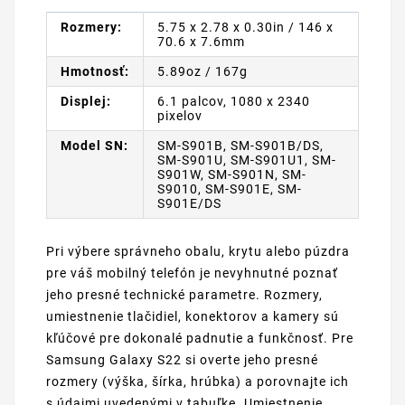
Rozmery:
5.75 x 2.78 x 0.30in / 146 x
70.6 x 7.6mm
Hmotnosť:
5.89oz / 167g
Displej:
6.1 palcov, 1080 x 2340
pixelov
Model SN:
SM-S901B, SM-S901B/DS,
SM-S901U, SM-S901U1, SM-
S901W, SM-S901N, SM-
S9010, SM-S901E, SM-
S901E/DS
Pri výbere správneho obalu, krytu alebo púzdra
pre váš mobilný telefón je nevyhnutné poznať
jeho presné technické parametre. Rozmery,
umiestnenie tlačidiel, konektorov a kamery sú
kľúčové pre dokonalé padnutie a funkčnosť. Pre
Samsung Galaxy S22 si overte jeho presné
rozmery (výška, šírka, hrúbka) a porovnajte ich
s údajmi uvedenými v tabuľke. Umiestnenie