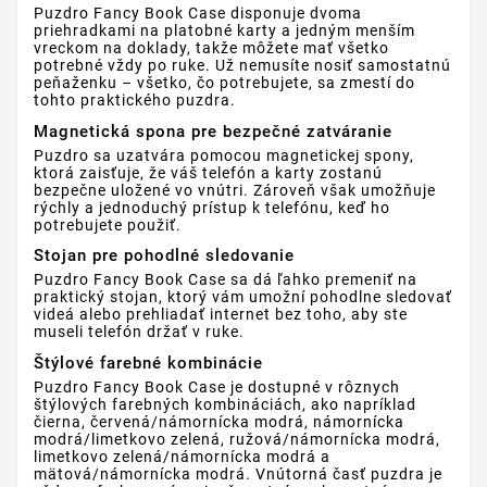
Puzdro Fancy Book Case disponuje dvoma
priehradkami na platobné karty a jedným menším
vreckom na doklady, takže môžete mať všetko
potrebné vždy po ruke. Už nemusíte nosiť samostatnú
peňaženku – všetko, čo potrebujete, sa zmestí do
tohto praktického puzdra.
Magnetická spona pre bezpečné zatváranie
Puzdro sa uzatvára pomocou magnetickej spony,
ktorá zaisťuje, že váš telefón a karty zostanú
bezpečne uložené vo vnútri. Zároveň však umožňuje
rýchly a jednoduchý prístup k telefónu, keď ho
potrebujete použiť.
Stojan pre pohodlné sledovanie
Puzdro Fancy Book Case sa dá ľahko premeniť na
praktický stojan, ktorý vám umožní pohodlne sledovať
videá alebo prehliadať internet bez toho, aby ste
museli telefón držať v ruke.
Štýlové farebné kombinácie
Puzdro Fancy Book Case je dostupné v rôznych
štýlových farebných kombináciách, ako napríklad
čierna, červená/námornícka modrá, námornícka
modrá/limetkovo zelená, ružová/námornícka modrá,
limetkovo zelená/námornícka modrá a
mätová/námornícka modrá. Vnútorná časť puzdra je