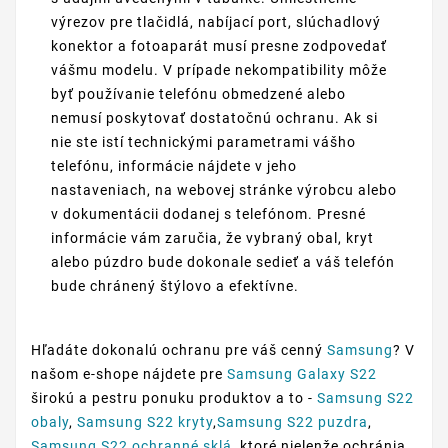
výrezov pre tlačidlá, nabíjací port, slúchadlový
konektor a fotoaparát musí presne zodpovedať
vášmu modelu. V prípade nekompatibility môže
byť používanie telefónu obmedzené alebo
nemusí poskytovať dostatočnú ochranu. Ak si
nie ste istí technickými parametrami vášho
telefónu, informácie nájdete v jeho
nastaveniach, na webovej stránke výrobcu alebo
v dokumentácii dodanej s telefónom. Presné
informácie vám zaručia, že vybraný obal, kryt
alebo púzdro bude dokonale sedieť a váš telefón
bude chránený štýlovo a efektívne.
Hľadáte dokonalú ochranu pre váš cenný
Samsung
? V
našom e-shope nájdete pre
Samsung Galaxy S22
širokú a pestru ponuku produktov a to -
Samsung S22
obaly
,
Samsung S22 kryty
,
Samsung S22 puzdra
,
Samsung S22 ochranné sklá
, ktoré nielenže ochránia