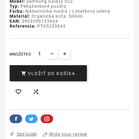
Model:
Samsung Galaxy S22
Typ:
Peňaženkové puzdro
Farba:
Námornícka modrá / Limetkovo zelený
Materiál:
Organická koža, Silikón
EAN:
5903396133664
Referencia:
PTXS220043
MNOŽSTVO:

VLOŽIŤ DO KOŠÍKA


Write your review
Size Guide