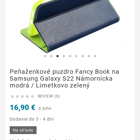
Peňaženkové puzdro Fancy Book na
Samsung Galaxy S22 Námornícka
modrá / Limetkovo zelený





REVIEW (0)
16,90 €
S DPH
Dodanie do 3 - 4 dní
Na sklade