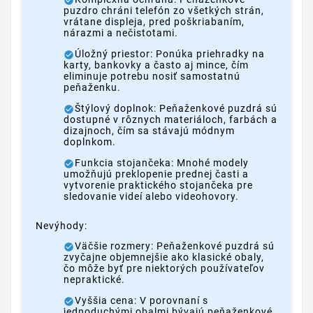
puzdro chráni telefón zo všetkých strán,
vrátane displeja, pred poškriabaním,
nárazmi a nečistotami.
Úložný priestor: Ponúka priehradky na
karty, bankovky a často aj mince, čím
eliminuje potrebu nosiť samostatnú
peňaženku.
Štýlový doplnok: Peňaženkové puzdrá sú
dostupné v rôznych materiáloch, farbách a
dizajnoch, čím sa stávajú módnym
doplnkom.
Funkcia stojančeka: Mnohé modely
umožňujú preklopenie prednej časti a
vytvorenie praktického stojančeka pre
sledovanie videí alebo videohovory.
Nevýhody:
Väčšie rozmery: Peňaženkové puzdrá sú
zvyčajne objemnejšie ako klasické obaly,
čo môže byť pre niektorých používateľov
nepraktické.
Vyššia cena: V porovnaní s
jednoduchými obalmi bývajú peňaženkové