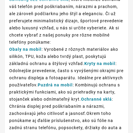
váš telefón pred poškriabaním, nárazmi a prachom,
ale zároveň podčiarknu jeho štýl a eleganciu. Či už
preferujete minimalistický dizajn, športové prevedenie
alebo luxusný vzhľad, u nás si určite vyberiete. Ak si
chcete vybrať z našej ponuky pre rôzne mobilné
telefóny ponúkame:
Obaly na mobil
: Vyrobené z rôznych materiálov ako
silikón, TPU, koža alebo tvrdý plast, poskytujú
základnú ochranu a štýlový vzhľad.
Kryty na mobil
:
Odolnejšie prevedenie, často s vyvýšenými okrajmi pre
ochranu displeja a fotoaparátu. Ideálne pre aktívnych
používateľov.
Puzdrá na mobil
: Kombinujú ochranu s
praktickými funkciami, ako sú priehradky na karty,
stojanček alebo odnímateľný kryt.
Ochranné sklá
:
Chránia displej pred poškriabaním a nárazmi,
zachovávajú jeho citlivosť a jasnosť.Okrem toho
ponúkame aj ďalšie príslušenstvo, ako sú fólie na
zadnú stranu telefónu, popsockety, držiaky do auta a