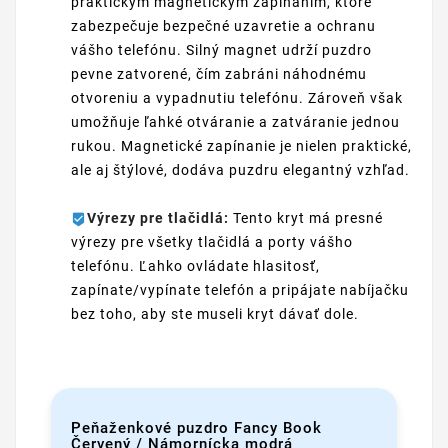
praktickým magnetickým zapínaním, ktoré
zabezpečuje bezpečné uzavretie a ochranu
vášho telefónu. Silný magnet udrží puzdro
pevne zatvorené, čím zabráni náhodnému
otvoreniu a vypadnutiu telefónu. Zároveň však
umožňuje ľahké otváranie a zatváranie jednou
rukou. Magnetické zapínanie je nielen praktické,
ale aj štýlové, dodáva puzdru elegantný vzhľad.
Výrezy pre tlačidlá:
Tento kryt má presné
výrezy pre všetky tlačidlá a porty vášho
telefónu. Ľahko ovládate hlasitosť,
zapínate/vypínate telefón a pripájate nabíjačku
bez toho, aby ste museli kryt dávať dole.
Peňaženkové puzdro Fancy Book
Červený / Námornícka modrá