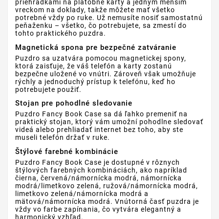
priehradkami na platobné karty a jedným menším
vreckom na doklady, takže môžete mať všetko
potrebné vždy po ruke. Už nemusíte nosiť samostatnú
peňaženku – všetko, čo potrebujete, sa zmestí do
tohto praktického puzdra.
Magnetická spona pre bezpečné zatváranie
Puzdro sa uzatvára pomocou magnetickej spony,
ktorá zaisťuje, že váš telefón a karty zostanú
bezpečne uložené vo vnútri. Zároveň však umožňuje
rýchly a jednoduchý prístup k telefónu, keď ho
potrebujete použiť.
Stojan pre pohodlné sledovanie
Puzdro Fancy Book Case sa dá ľahko premeniť na
praktický stojan, ktorý vám umožní pohodlne sledovať
videá alebo prehliadať internet bez toho, aby ste
museli telefón držať v ruke.
Štýlové farebné kombinácie
Puzdro Fancy Book Case je dostupné v rôznych
štýlových farebných kombináciách, ako napríklad
čierna, červená/námornícka modrá, námornícka
modrá/limetkovo zelená, ružová/námornícka modrá,
limetkovo zelená/námornícka modrá a
mätová/námornícka modrá. Vnútorná časť puzdra je
vždy vo farbe zapínania, čo vytvára elegantný a
harmonický vzhľad.