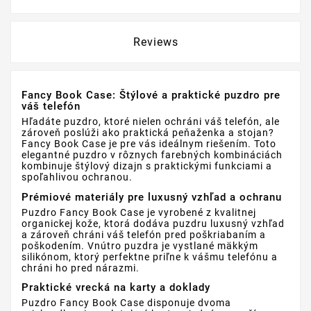
Reviews
Fancy Book Case: Štýlové a praktické puzdro pre
váš telefón
Hľadáte puzdro, ktoré nielen ochráni váš telefón, ale
zároveň poslúži ako praktická peňaženka a stojan?
Fancy Book Case je pre vás ideálnym riešením. Toto
elegantné puzdro v rôznych farebných kombináciách
kombinuje štýlový dizajn s praktickými funkciami a
spoľahlivou ochranou.
Prémiové materiály pre luxusný vzhľad a ochranu
Puzdro Fancy Book Case je vyrobené z kvalitnej
organickej kože, ktorá dodáva puzdru luxusný vzhľad
a zároveň chráni váš telefón pred poškriabaním a
poškodením. Vnútro puzdra je vystlané mäkkým
silikónom, ktorý perfektne priľne k vášmu telefónu a
chráni ho pred nárazmi.
Praktické vrecká na karty a doklady
Puzdro Fancy Book Case disponuje dvoma