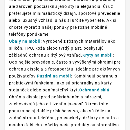
ale zároveň podčiarknu jeho štýl a eleganciu. Či už
preferujete minimalistický dizajn, športové prevedenie
alebo luxusný vzhľad, u nás si určite vyberiete. Ak si
chcete vybrať z našej ponuky pre rôzne mobilné
telefóny ponúkame:
Obaly na mobil
: Vyrobené z rôznych materiálov ako
silikón, TPU, koža alebo tvrdý plast, poskytujú
základnú ochranu a štýlový vzhľad.
Kryty na mobil
:
Odolnejšie prevedenie, často s vyvýšenými okrajmi pre
ochranu displeja a fotoaparátu. Ideálne pre aktívnych
používateľov.
Puzdrá na mobil
: Kombinujú ochranu s
praktickými funkciami, ako sú priehradky na karty,
stojanček alebo odnímateľný kryt.
Ochranné sklá
:
Chránia displej pred poškriabaním a nárazmi,
zachovávajú jeho citlivosť a jasnosť.Okrem toho
ponúkame aj ďalšie príslušenstvo, ako sú fólie na
zadnú stranu telefónu, popsockety, držiaky do auta a
mnoho ďalšieho. Všetky naše produkty sú starostlivo