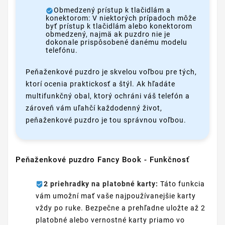
Obmedzený prístup k tlačidlám a
konektorom: V niektorých prípadoch môže
byť prístup k tlačidlám alebo konektorom
obmedzený, najmä ak puzdro nie je
dokonale prispôsobené danému modelu
telefónu.
Peňaženkové puzdro je skvelou voľbou pre tých,
ktorí ocenia praktickosť a štýl. Ak hľadáte
multifunkčný obal, ktorý ochráni váš telefón a
zároveň vám uľahčí každodenný život,
peňaženkové puzdro je tou správnou voľbou.
Peňaženkové puzdro Fancy Book - Funkčnosť
2 priehradky na platobné karty:
Táto funkcia
vám umožní mať vaše najpoužívanejšie karty
vždy po ruke. Bezpečne a prehľadne uložte až 2
platobné alebo vernostné karty priamo vo