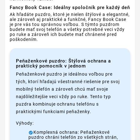
Fancy Book Case: Ideálny spoločník pre každý deň
Ak hľadáte puzdro, ktoré je nielen štýlové a elegantné,
ale zároveň aj praktické a funkčné, Fancy Book Case
je pre vás tou správnou voľbou. S týmto puzdrom
budete mať svoj telefón a všetky potrebné veci vždy
po ruke a zároveň ich budete mať chránené pred
poškodením.
Peňaženkové puzdro: Štýlová ochrana a
praktický pomocník v jednom
Peňaženkové puzdro je ideálnou voľbou pre
tých, ktorí hľadajú všestranné riešenie pre svoj
mobilný telefón a zároveň chcú mať svoje
najdôležitejšie veci vždy po ruke. Tento typ
puzdra kombinuje ochranu telefónu s
praktickými funkciami peňaženky.
Výhody:
Komplexná ochrana: Peňaženkové
puzdro chráni telefón zo všetkých strán,