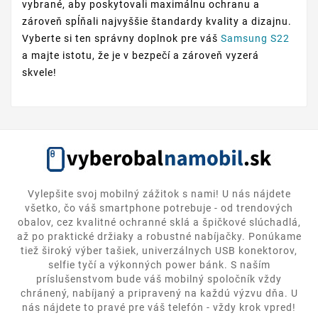
vybrané, aby poskytovali maximálnu ochranu a
zároveň spĺňali najvyššie štandardy kvality a dizajnu.
Vyberte si ten správny doplnok pre váš
Samsung S22
a majte istotu, že je v bezpečí a zároveň vyzerá
skvele!
Vylepšite svoj mobilný zážitok s nami! U nás nájdete
všetko, čo váš smartphone potrebuje - od trendových
obalov, cez kvalitné ochranné sklá a špičkové slúchadlá,
až po praktické držiaky a robustné nabíjačky. Ponúkame
tiež široký výber tašiek, univerzálnych USB konektorov,
selfie tyčí a výkonných power bánk. S naším
príslušenstvom bude váš mobilný spoločník vždy
chránený, nabíjaný a pripravený na každú výzvu dňa. U
nás nájdete to pravé pre váš telefón - vždy krok vpred!