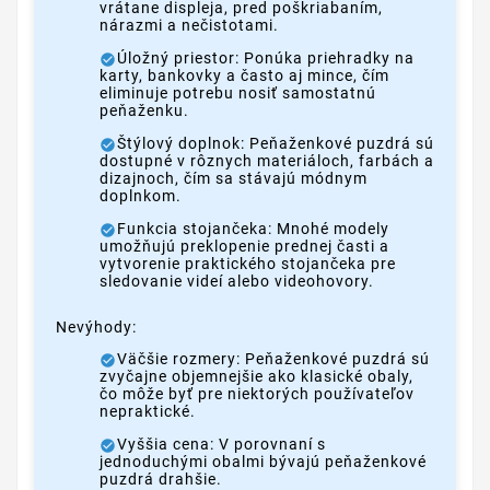
vrátane displeja, pred poškriabaním,
nárazmi a nečistotami.
Úložný priestor: Ponúka priehradky na
karty, bankovky a často aj mince, čím
eliminuje potrebu nosiť samostatnú
peňaženku.
Štýlový doplnok: Peňaženkové puzdrá sú
dostupné v rôznych materiáloch, farbách a
dizajnoch, čím sa stávajú módnym
doplnkom.
Funkcia stojančeka: Mnohé modely
umožňujú preklopenie prednej časti a
vytvorenie praktického stojančeka pre
sledovanie videí alebo videohovory.
Nevýhody:
Väčšie rozmery: Peňaženkové puzdrá sú
zvyčajne objemnejšie ako klasické obaly,
čo môže byť pre niektorých používateľov
nepraktické.
Vyššia cena: V porovnaní s
jednoduchými obalmi bývajú peňaženkové
puzdrá drahšie.