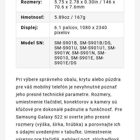
Rozmery:
5.75 x 2.78 x 0.30in / 146 x
70.6 x 7.6mm
Hmotnosť:
5.89oz / 167g
Displej:
6.1 palcov, 1080 x 2340
pixelov
Model SN:
SM-S901B, SM-S901B/DS,
SM-S901U, SM-S901U1, SM-
S901W, SM-S901N, SM-
S9010, SM-S901E, SM-
S901E/DS
Pri výbere správneho obalu, krytu alebo púzdra
pre váš mobilný telefón je nevyhnutné poznať
jeho presné technické parametre. Rozmery,
umiestnenie tlačidiel, konektorov a kamery sú
kľúčové pre dokonalé padnutie a funkčnosť. Pre
Samsung Galaxy S22 si overte jeho presné
rozmery (výška, šírka, hrúbka) a porovnajte ich
s údajmi uvedenými v tabuľke. Umiestnenie
výrezov pre tlačidlá, nabíjací port, slúchadlový