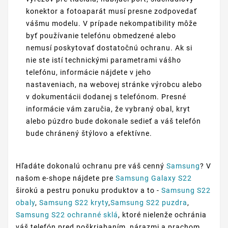
konektor a fotoaparát musí presne zodpovedať
vášmu modelu. V prípade nekompatibility môže
byť používanie telefónu obmedzené alebo
nemusí poskytovať dostatočnú ochranu. Ak si
nie ste istí technickými parametrami vášho
telefónu, informácie nájdete v jeho
nastaveniach, na webovej stránke výrobcu alebo
v dokumentácii dodanej s telefónom. Presné
informácie vám zaručia, že vybraný obal, kryt
alebo púzdro bude dokonale sedieť a váš telefón
bude chránený štýlovo a efektívne.
Hľadáte dokonalú ochranu pre váš cenný
Samsung
? V
našom e-shope nájdete pre
Samsung Galaxy S22
širokú a pestru ponuku produktov a to -
Samsung S22
obaly
,
Samsung S22 kryty
,
Samsung S22 puzdra
,
Samsung S22 ochranné sklá
, ktoré nielenže ochránia
váš telefón pred poškriabaním, nárazmi a prachom,