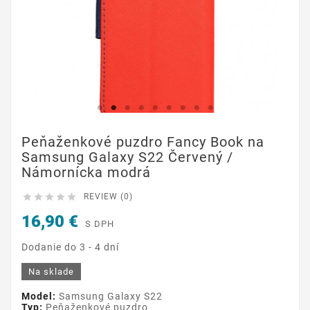
Peňaženkové puzdro Fancy Book na
Samsung Galaxy S22 Červený /
Námornícka modrá





REVIEW (0)
16,90 €
S DPH
Dodanie do 3 - 4 dní
Na sklade
Model:
Samsung Galaxy S22
Typ:
Peňaženkové puzdro