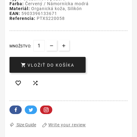
Farba:
Červený / Námornícka modrá
Materiál:
Organická koža, Silikón
EAN:
5903396133671
Referencia:
PTXS220058
MNOŽSTVO:

VLOŽIŤ DO KOŠÍKA


Write your review
Size Guide