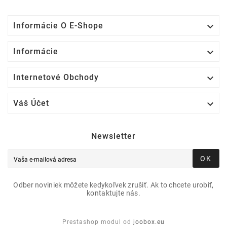

Informácie O E-Shope

Informácie

Internetové Obchody

Váš Účet
Newsletter
OK
Odber noviniek môžete kedykoľvek zrušiť. Ak to chcete urobiť,
kontaktujte nás.
Prestashop modul od
joobox.eu