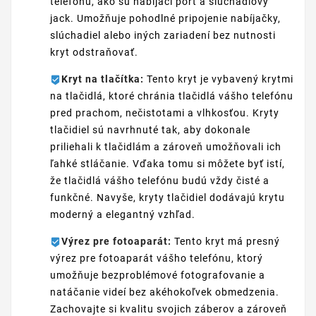
telefónu, ako sú nabíjací port a slúchadlový
jack. Umožňuje pohodlné pripojenie nabíjačky,
slúchadiel alebo iných zariadení bez nutnosti
kryt odstraňovať.
Kryt na tlačítka:
Tento kryt je vybavený krytmi
na tlačidlá, ktoré chránia tlačidlá vášho telefónu
pred prachom, nečistotami a vlhkosťou. Kryty
tlačidiel sú navrhnuté tak, aby dokonale
priliehali k tlačidlám a zároveň umožňovali ich
ľahké stláčanie. Vďaka tomu si môžete byť istí,
že tlačidlá vášho telefónu budú vždy čisté a
funkčné. Navyše, kryty tlačidiel dodávajú krytu
moderný a elegantný vzhľad.
Výrez pre fotoaparát:
Tento kryt má presný
výrez pre fotoaparát vášho telefónu, ktorý
umožňuje bezproblémové fotografovanie a
natáčanie videí bez akéhokoľvek obmedzenia.
Zachovajte si kvalitu svojich záberov a zároveň