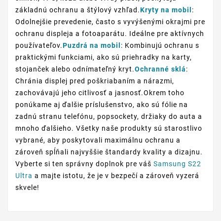
základnú ochranu a štýlový vzhľad.
Kryty na mobil
:
Odolnejšie prevedenie, často s vyvýšenými okrajmi pre
ochranu displeja a fotoaparátu. Ideálne pre aktívnych
používateľov.
Puzdrá na mobil
: Kombinujú ochranu s
praktickými funkciami, ako sú priehradky na karty,
stojanček alebo odnímateľný kryt.
Ochranné sklá
:
Chránia displej pred poškriabaním a nárazmi,
zachovávajú jeho citlivosť a jasnosť.Okrem toho
ponúkame aj ďalšie príslušenstvo, ako sú fólie na
zadnú stranu telefónu, popsockety, držiaky do auta a
mnoho ďalšieho. Všetky naše produkty sú starostlivo
vybrané, aby poskytovali maximálnu ochranu a
zároveň spĺňali najvyššie štandardy kvality a dizajnu.
Vyberte si ten správny doplnok pre váš
Samsung S22
Ultra
a majte istotu, že je v bezpečí a zároveň vyzerá
skvele!