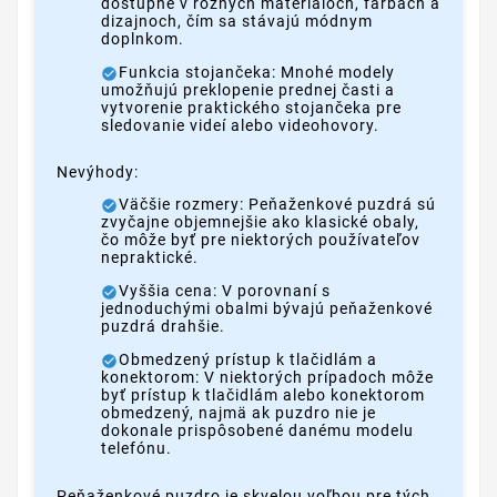
dostupné v rôznych materiáloch, farbách a
dizajnoch, čím sa stávajú módnym
doplnkom.
Funkcia stojančeka: Mnohé modely
umožňujú preklopenie prednej časti a
vytvorenie praktického stojančeka pre
sledovanie videí alebo videohovory.
Nevýhody:
Väčšie rozmery: Peňaženkové puzdrá sú
zvyčajne objemnejšie ako klasické obaly,
čo môže byť pre niektorých používateľov
nepraktické.
Vyššia cena: V porovnaní s
jednoduchými obalmi bývajú peňaženkové
puzdrá drahšie.
Obmedzený prístup k tlačidlám a
konektorom: V niektorých prípadoch môže
byť prístup k tlačidlám alebo konektorom
obmedzený, najmä ak puzdro nie je
dokonale prispôsobené danému modelu
telefónu.
Peňaženkové puzdro je skvelou voľbou pre tých,