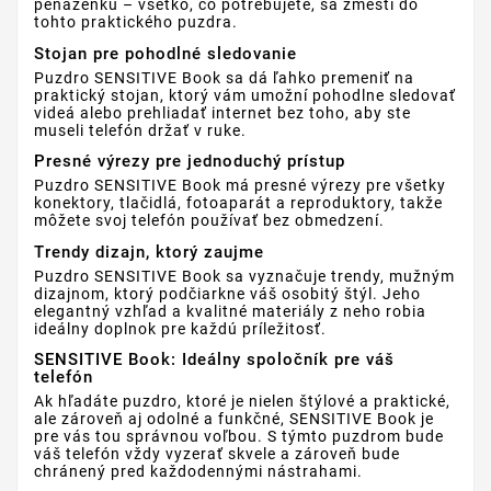
peňaženku – všetko, čo potrebujete, sa zmestí do
tohto praktického puzdra.
Stojan pre pohodlné sledovanie
Puzdro SENSITIVE Book sa dá ľahko premeniť na
praktický stojan, ktorý vám umožní pohodlne sledovať
videá alebo prehliadať internet bez toho, aby ste
museli telefón držať v ruke.
Presné výrezy pre jednoduchý prístup
Puzdro SENSITIVE Book má presné výrezy pre všetky
konektory, tlačidlá, fotoaparát a reproduktory, takže
môžete svoj telefón používať bez obmedzení.
Trendy dizajn, ktorý zaujme
Puzdro SENSITIVE Book sa vyznačuje trendy, mužným
dizajnom, ktorý podčiarkne váš osobitý štýl. Jeho
elegantný vzhľad a kvalitné materiály z neho robia
ideálny doplnok pre každú príležitosť.
SENSITIVE Book: Ideálny spoločník pre váš
telefón
Ak hľadáte puzdro, ktoré je nielen štýlové a praktické,
ale zároveň aj odolné a funkčné, SENSITIVE Book je
pre vás tou správnou voľbou. S týmto puzdrom bude
váš telefón vždy vyzerať skvele a zároveň bude
chránený pred každodennými nástrahami.