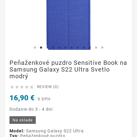
Peňaženkové puzdro Sensitive Book na
Samsung Galaxy S22 Ultra Svetlo
modrý





REVIEW (0)
16,90 €
S DPH
Dodanie do 3 - 4 dní
Na sklade
Model:
Samsung Galaxy S22 Ultra
Typ:
Peňaženkové puzdro