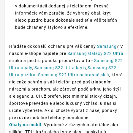
v dokumentácii dodanej s telefónom. Presné
informácie vám zaručia, že vybraný obal, kryt
alebo púzdro bude dokonale sedieť a váš telefón
bude chránený štýlovo a efektívne.
Hľadáte dokonalú ochranu pre váš cenný
Samsung
? V
našom e-shope nájdete pre
Samsung Galaxy S22 Ultra
širokú a pestru ponuku produktov a to -
Samsung S22
Ultra obaly
,
Samsung S22 Ultra kryty
,
Samsung S22
Ultra puzdra
,
Samsung S22 Ultra ochranné sklá
, ktoré
nielenže ochránia váš telefón pred poškriabaním,
nárazmi a prachom, ale zároveň podčiarknu jeho štýl
a eleganciu. Či už preferujete minimalistický dizajn,
športové prevedenie alebo luxusný vzhľad, u nás si
určite vyberiete. Ak si chcete vybrať z našej ponuky
pre rôzne mobilné telefóny ponúkame:
Obaly na mobil
: Vyrobené z rôznych materiálov ako
silikón, TPU, koža alebo tvrdý plast, poskytujú