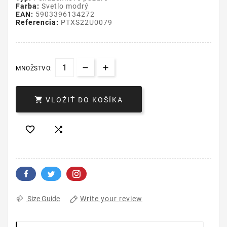
Farba:
Svetlo modrý
EAN:
5903396134272
Referencia:
PTXS22U0079
MNOŽSTVO:

VLOŽIŤ DO KOŠÍKA


Write your review
Size Guide