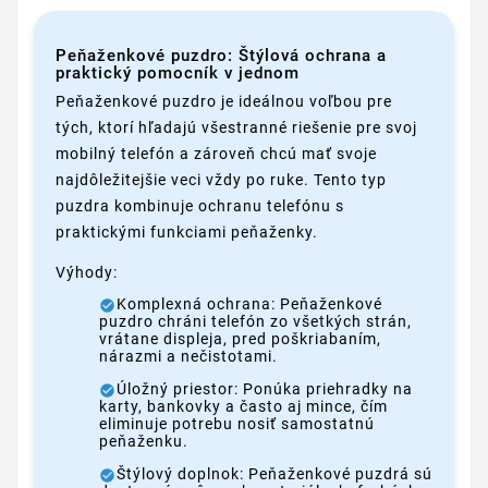
Peňaženkové puzdro: Štýlová ochrana a
praktický pomocník v jednom
Peňaženkové puzdro je ideálnou voľbou pre
tých, ktorí hľadajú všestranné riešenie pre svoj
mobilný telefón a zároveň chcú mať svoje
najdôležitejšie veci vždy po ruke. Tento typ
puzdra kombinuje ochranu telefónu s
praktickými funkciami peňaženky.
Výhody:
Komplexná ochrana: Peňaženkové
puzdro chráni telefón zo všetkých strán,
vrátane displeja, pred poškriabaním,
nárazmi a nečistotami.
Úložný priestor: Ponúka priehradky na
karty, bankovky a často aj mince, čím
eliminuje potrebu nosiť samostatnú
peňaženku.
Štýlový doplnok: Peňaženkové puzdrá sú