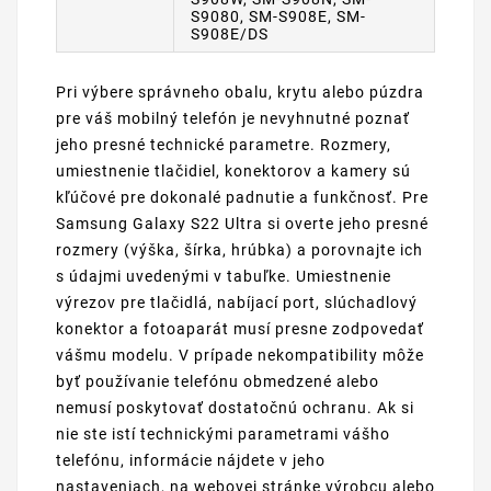
S9080, SM-S908E, SM-
S908E/DS
Pri výbere správneho obalu, krytu alebo púzdra
pre váš mobilný telefón je nevyhnutné poznať
jeho presné technické parametre. Rozmery,
umiestnenie tlačidiel, konektorov a kamery sú
kľúčové pre dokonalé padnutie a funkčnosť. Pre
Samsung Galaxy S22 Ultra si overte jeho presné
rozmery (výška, šírka, hrúbka) a porovnajte ich
s údajmi uvedenými v tabuľke. Umiestnenie
výrezov pre tlačidlá, nabíjací port, slúchadlový
konektor a fotoaparát musí presne zodpovedať
vášmu modelu. V prípade nekompatibility môže
byť používanie telefónu obmedzené alebo
nemusí poskytovať dostatočnú ochranu. Ak si
nie ste istí technickými parametrami vášho
telefónu, informácie nájdete v jeho
nastaveniach, na webovej stránke výrobcu alebo