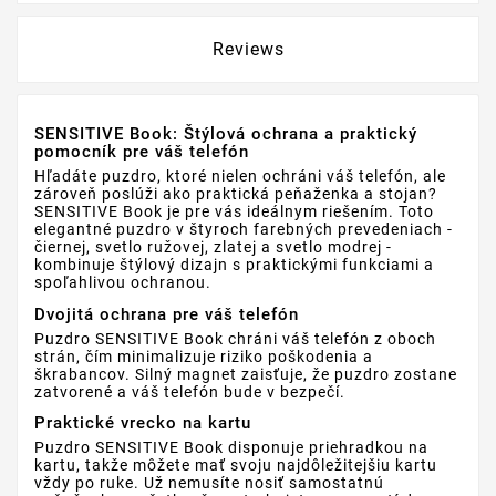
Reviews
SENSITIVE Book: Štýlová ochrana a praktický
pomocník pre váš telefón
Hľadáte puzdro, ktoré nielen ochráni váš telefón, ale
zároveň poslúži ako praktická peňaženka a stojan?
SENSITIVE Book je pre vás ideálnym riešením. Toto
elegantné puzdro v štyroch farebných prevedeniach -
čiernej, svetlo ružovej, zlatej a svetlo modrej -
kombinuje štýlový dizajn s praktickými funkciami a
spoľahlivou ochranou.
Dvojitá ochrana pre váš telefón
Puzdro SENSITIVE Book chráni váš telefón z oboch
strán, čím minimalizuje riziko poškodenia a
škrabancov. Silný magnet zaisťuje, že puzdro zostane
zatvorené a váš telefón bude v bezpečí.
Praktické vrecko na kartu
Puzdro SENSITIVE Book disponuje priehradkou na
kartu, takže môžete mať svoju najdôležitejšiu kartu
vždy po ruke. Už nemusíte nosiť samostatnú