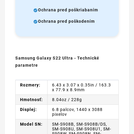
Ochrana pred poškriabaním
Ochrana pred poškodením
Samsung Galaxy S22 Ultra - Technické
parametre
Rozmery:
6.43 x 3.07 x 0.35in / 163.3
x 77.9 x 8.9mm
Hmotnosť:
8.04oz / 228g
Displej:
6.8 palcov, 1440 x 3088
pixelov
Model SN:
SM-S908B, SM-S908B/DS,
SM-S908U, SM-S908U1, SM-
S908W, SM-S908N, SM-