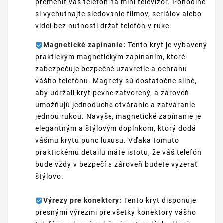
premeniť váš telefón na mini televízor. Pohodlne
si vychutnajte sledovanie filmov, seriálov alebo
videí bez nutnosti držať telefón v ruke.
Magnetické zapínanie:
Tento kryt je vybavený
praktickým magnetickým zapínaním, ktoré
zabezpečuje bezpečné uzavretie a ochranu
vášho telefónu. Magnety sú dostatočne silné,
aby udržali kryt pevne zatvorený, a zároveň
umožňujú jednoduché otváranie a zatváranie
jednou rukou. Navyše, magnetické zapínanie je
elegantným a štýlovým doplnkom, ktorý dodá
vášmu krytu punc luxusu. Vďaka tomuto
praktickému detailu máte istotu, že váš telefón
bude vždy v bezpečí a zároveň budete vyzerať
štýlovo.
Výrezy pre konektory:
Tento kryt disponuje
presnými výrezmi pre všetky konektory vášho