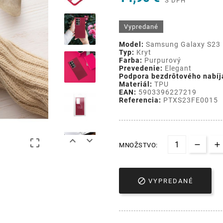
S DPH
Vypredané
Model:
Samsung Galaxy S23
Typ:
Kryt
Farba:
Purpurový
Prevedenie:
Elegant
Podpora bezdrôtového nabíj
Materiál:
TPU
EAN:
5903396227219
Referencia:
PTXS23FE0015



MNOŽSTVO:

VYPREDANÉ