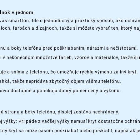
plnok v jednom
váš smartfón. Ide o jednoduchý a praktický spôsob, ako ochrán
loch, farbách a dizajnoch, takže si môžete vybrať ten, ktorý n
nu a boky telefónu pred poškriabaním, nárazmi a nečistotami.
cii v nekonečnom množstve farieb, vzorov a materiálov, takže si 
je a sníma z telefónu, čo umožňuje rýchlu výmenu za iný kryt.
 ľahká, takže nepridáva zbytočný objem vášmu telefónu.
enovo dostupné a ponúkajú dobrý pomer ceny a výkonu.
 stranu a boky telefónu, displej zostáva nechránený.
 výšky: Pri páde z väčšej výšky nemusí kryt dostatočne ochrán
tný kryt sa môže časom poškriabať alebo poškodiť, najmä ak je