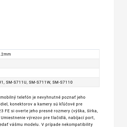
 8.2mm
U1, SM-S711U, SM-S711W, SM-S7110
 mobilný telefón je nevyhnutné poznať jeho
diel, konektorov a kamery sú kľúčové pre
 FE si overte jeho presné rozmery (výška, šírka,
Umiestnenie výrezov pre tlačidlá, nabíjací port,
edať vášmu modelu. V prípade nekompatibility