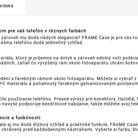
views
m pre váš telefón v rôznych farbách
ale zároveň mu dodá nádych elegancie? FRAME Case je pre vás 
ášmu telefónu dodá jedinečný vzhľad.
álu, ktorý je príjemný na dotyk a zároveň odolný voči poškri
ádoch, zatiaľ čo vyvýšený rám okolo fotoaparátu chráni šošo
ní s farebným rámom okolo fotoaparátu. Môžete si vybrať z pia
ho PC materiálu a potiahnutý farebným galvanizovaným povlako
lo používanie telefónu. Presné výrezy pre konektory, tlačidlá
 navyše podporuje bezdrôtové nabíjanie, takže môžete svoj tele
ncie a funkčnosti
, ale aj mu dodá štýlový vzhľad a praktické funkcie, FRAME Cas
 chránený pred každodennými nástrahami. Vyberte si farbu, ktor