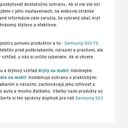
oskytovať dostatočnú ochranu. Ak si nie ste istí
jdete v jeho nastaveniach, na webovej stránke
sné informácie vám zaručia, že vybraný obal, kryt
hránený štýlovo a efektívne.
 pestru ponuku produktov a to -
Samsung S23 FE
š telefón pred poškriabaním, nárazmi a prachom, ale
vzhľad, u nás si určite vyberiete. Ak si chcete
u a štýlový vzhľad.
Kryty na mobil
: Odolnejšie
drá na mobil
: Kombinujú ochranu s praktickými
iabaním a nárazmi, zachovávajú jeho citlivosť a
 do auta a mnoho ďalšieho. Všetky naše produkty sú
yberte si ten správny doplnok pre váš
Samsung S23