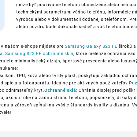
môže byť používanie telefónu obmedzené alebo nemusí p
technickými parametrami vášho telefónu, informácie ná
výrobcu alebo v dokumentácii dodanej s telefónom. Pre
alebo púzdro bude dokonale sedieť a váš telefón bude c
 V našom e-shope nájdete pre
Samsung Galaxy S23 FE
širokú a
ra
,
Samsung S23 FE ochranné sklá
, ktoré nielenže ochránia vá
rujete minimalistický dizajn, športové prevedenie alebo luxusný 
onúkame:
silikón, TPU, koža alebo tvrdý plast, poskytujú základnú ochran
displeja a fotoaparátu. Ideálne pre aktívnych používateľov.
Puz
ebo odnímateľný kryt.
Ochranné sklá
: Chránia displej pred poškr
o, ako sú fólie na zadnú stranu telefónu, popsockety, držiaky
anu a zároveň spĺňali najvyššie štandardy kvality a dizajnu. V
kvele!