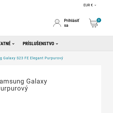
EUR €

Prihlásiť
0
sa
TATNÉ
PRÍSLUŠENSTVO
 Galaxy S23 FE Elegant Purpurový
Samsung Galaxy
Purpurový