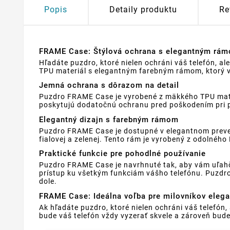
Popis
Detaily produktu
Re
FRAME Case: Štýlová ochrana s elegantným rámo
Hľadáte puzdro, ktoré nielen ochráni váš telefón, 
TPU materiál s elegantným farebným rámom, ktorý v
Jemná ochrana s dôrazom na detail
Puzdro FRAME Case je vyrobené z mäkkého TPU materi
poskytujú dodatočnú ochranu pred poškodením pri p
Elegantný dizajn s farebným rámom
Puzdro FRAME Case je dostupné v elegantnom prevede
fialovej a zelenej. Tento rám je vyrobený z odolné
Praktické funkcie pre pohodlné používanie
Puzdro FRAME Case je navrhnuté tak, aby vám uľahči
prístup ku všetkým funkciám vášho telefónu. Puzdro
dole.
FRAME Case: Ideálna voľba pre milovníkov elega
Ak hľadáte puzdro, ktoré nielen ochráni váš telefón
bude váš telefón vždy vyzerať skvele a zároveň bude