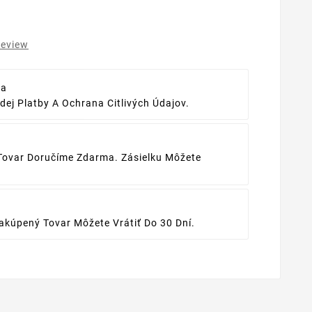
review
ba
ej Platby A Ochrana Citlivých Údajov.
Tovar Doručíme Zdarma. Zásielku Môžete
kúpený Tovar Môžete Vrátiť Do 30 Dní.