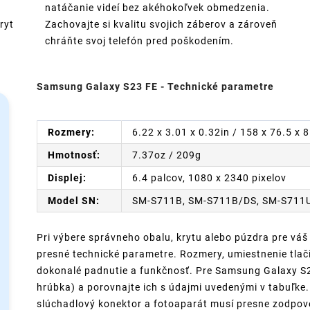
natáčanie videí bez akéhokoľvek obmedzenia.
ryt
Zachovajte si kvalitu svojich záberov a zároveň
chráňte svoj telefón pred poškodením.
Samsung Galaxy S23 FE - Technické parametre
Rozmery:
6.22 x 3.01 x 0.32in / 158 x 76.5 x
Hmotnosť:
7.37oz / 209g
Displej:
6.4 palcov, 1080 x 2340 pixelov
Model SN:
SM-S711B, SM-S711B/DS, SM-S711
Pri výbere správneho obalu, krytu alebo púzdra pre váš
presné technické parametre. Rozmery, umiestnenie tlači
dokonalé padnutie a funkčnosť. Pre Samsung Galaxy S23
hrúbka) a porovnajte ich s údajmi uvedenými v tabuľke. 
slúchadlový konektor a fotoaparát musí presne zodpov