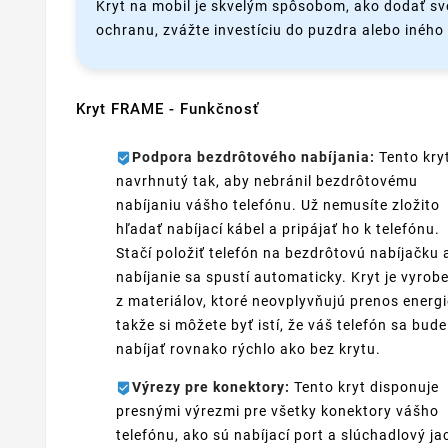
Kryt na mobil je skvelým spôsobom, ako dodať sv
ochranu, zvážte investíciu do puzdra alebo iného t
Kryt FRAME - Funkčnosť
Podpora bezdrôtového nabíjania:
Tento kryt
navrhnutý tak, aby nebránil bezdrôtovému
nabíjaniu vášho telefónu. Už nemusíte zložito
hľadať nabíjací kábel a pripájať ho k telefónu.
Stačí položiť telefón na bezdrôtovú nabíjačku 
nabíjanie sa spustí automaticky. Kryt je vyrob
z materiálov, ktoré neovplyvňujú prenos energi
takže si môžete byť istí, že váš telefón sa bude
nabíjať rovnako rýchlo ako bez krytu.
Výrezy pre konektory:
Tento kryt disponuje
presnými výrezmi pre všetky konektory vášho
telefónu, ako sú nabíjací port a slúchadlový ja