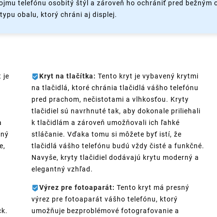
ojmu telefónu osobitý štýl a zároveň ho ochrániť pred bežným
ypu obalu, ktorý chráni aj displej.
 je
Kryt na tlačítka:
Tento kryt je vybavený krytmi
na tlačidlá, ktoré chránia tlačidlá vášho telefónu
pred prachom, nečistotami a vlhkosťou. Kryty
tlačidiel sú navrhnuté tak, aby dokonale priliehali
a
k tlačidlám a zároveň umožňovali ich ľahké
ený
stláčanie. Vďaka tomu si môžete byť istí, že
e,
tlačidlá vášho telefónu budú vždy čisté a funkčné.
Navyše, kryty tlačidiel dodávajú krytu moderný a
elegantný vzhľad.
Výrez pre fotoaparát:
Tento kryt má presný
výrez pre fotoaparát vášho telefónu, ktorý
ck.
umožňuje bezproblémové fotografovanie a