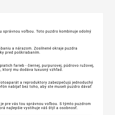
tou správnou voľbou. Toto puzdro kombinuje odolný
abaniu a nárazom. Zosilnené okraje puzdra
vky pred poškriabaním.
tich farieb - čiernej, purpurovej, púdrovo ružovej,
m, ktorý mu dodáva luxusný vzhľad.
, fotoaparát a reproduktory zabezpečujú jednoduchý
fón nabíjať bez toho, aby ste museli puzdro dávať
e je pre vás tou správnou voľbou. S týmto puzdrom
á najlepšie vystihuje váš štýl a osobnosť.