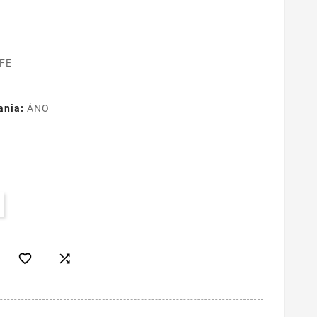
 FE
ania:
ÁNO

