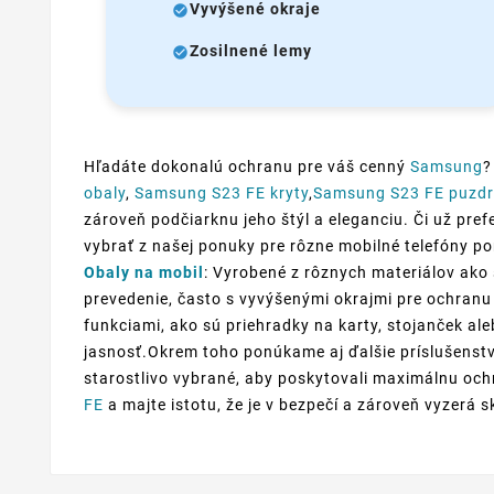
Vyvýšené okraje
Zosilnené lemy
Hľadáte dokonalú ochranu pre váš cenný
Samsung
?
obaly
,
Samsung S23 FE kryty
,
Samsung S23 FE puzd
zároveň podčiarknu jeho štýl a eleganciu. Či už prefe
vybrať z našej ponuky pre rôzne mobilné telefóny p
Obaly na mobil
: Vyrobené z rôznych materiálov ako 
prevedenie, často s vyvýšenými okrajmi pre ochranu 
funkciami, ako sú priehradky na karty, stojanček al
jasnosť.Okrem toho ponúkame aj ďalšie príslušenstv
starostlivo vybrané, aby poskytovali maximálnu ochr
FE
a majte istotu, že je v bezpečí a zároveň vyzerá s