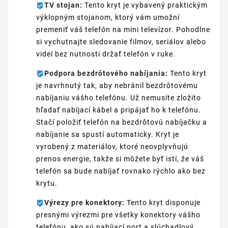
TV stojan:
Tento kryt je vybavený praktickým
výklopným stojanom, ktorý vám umožní
premeniť váš telefón na mini televízor. Pohodlne
si vychutnajte sledovanie filmov, seriálov alebo
videí bez nutnosti držať telefón v ruke.
Podpora bezdrôtového nabíjania:
Tento kryt
je navrhnutý tak, aby nebránil bezdrôtovému
nabíjaniu vášho telefónu. Už nemusíte zložito
hľadať nabíjací kábel a pripájať ho k telefónu.
Stačí položiť telefón na bezdrôtovú nabíjačku a
nabíjanie sa spustí automaticky. Kryt je
vyrobený z materiálov, ktoré neovplyvňujú
prenos energie, takže si môžete byť istí, že váš
telefón sa bude nabíjať rovnako rýchlo ako bez
krytu.
Výrezy pre konektory:
Tento kryt disponuje
presnými výrezmi pre všetky konektory vášho
telefónu, ako sú nabíjací port a slúchadlový