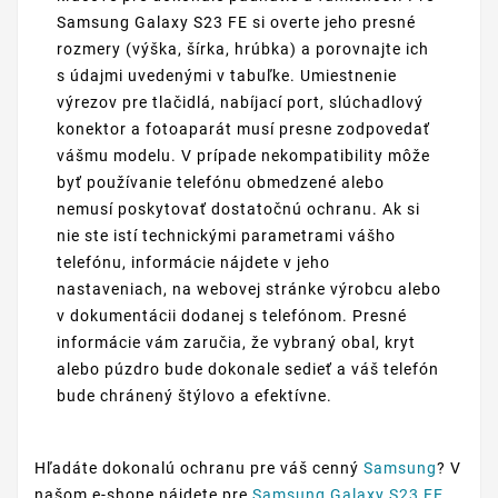
Samsung Galaxy S23 FE si overte jeho presné
rozmery (výška, šírka, hrúbka) a porovnajte ich
s údajmi uvedenými v tabuľke. Umiestnenie
výrezov pre tlačidlá, nabíjací port, slúchadlový
konektor a fotoaparát musí presne zodpovedať
vášmu modelu. V prípade nekompatibility môže
byť používanie telefónu obmedzené alebo
nemusí poskytovať dostatočnú ochranu. Ak si
nie ste istí technickými parametrami vášho
telefónu, informácie nájdete v jeho
nastaveniach, na webovej stránke výrobcu alebo
v dokumentácii dodanej s telefónom. Presné
informácie vám zaručia, že vybraný obal, kryt
alebo púzdro bude dokonale sedieť a váš telefón
bude chránený štýlovo a efektívne.
Hľadáte dokonalú ochranu pre váš cenný
Samsung
? V
našom e-shope nájdete pre
Samsung Galaxy S23 FE