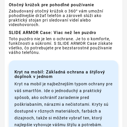
Otočný krúžok pre pohodlné používanie
Zabudovaný otočný krúžok o 360° vám umožní
pohodlnejšie držať telefón a zároveň slúži ako
praktický stojan pri sledovaní videí alebo
videohovoroch.
SLIDE ARMOR Case: Viac než len puzdro
Toto puzdro nie je len o ochrane. Je to o komforte,
funkčnosti a súkromí. S SLIDE ARMOR Case získate
všetko, čo potrebujete pre bezstarostné používanie
vášho telefónu.
Kryt na mobil: Základná ochrana a štýlový
doplnok v jednom
Kryt na mobil je najbežnejším typom ochrany pre
váš smartfón. Ide o jednoduchý a praktický
spôsob, ako ochrániť zariadenie pred
poškriabaním, nárazmi a nečistotami. Kryty sú
dostupné v rôznych materiáloch, farbách a
dizajnoch, takže si môžete vybrať ten, ktorý
najlepšie vyhovuje vášmu štýlu a potrebám.