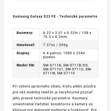
Samsung Galaxy S23 FE - Technické parametre
Rozmery:
6.22 x 3.01 x 0.32in / 158 x
76.5 x 8.2mm
Hmotnosť:
7.37oz / 209g
Displej:
6.4 palcov, 1080 x 2340
pixelov
Model SN:
SM-S711B, SM-S711B/DS,
SM-S711U1, SM-S711U, SM-
S711W, SM-S7110
Pri výbere správneho obalu, krytu alebo púzdra
pre váš mobilný telefón je nevyhnutné poznať
jeho presné technické parametre. Rozmery,
umiestnenie tlačidiel, konektorov a kamery sú
kľúčové pre dokonalé padnutie a funkčnosť. Pre