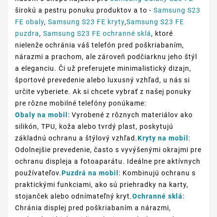
širokú a pestru ponuku produktov a to -
Samsung S23
FE obaly
,
Samsung S23 FE kryty
,
Samsung S23 FE
puzdra
,
Samsung S23 FE ochranné sklá
, ktoré
nielenže ochránia váš telefón pred poškriabaním,
nárazmi a prachom, ale zároveň podčiarknu jeho štýl
a eleganciu. Či už preferujete minimalistický dizajn,
športové prevedenie alebo luxusný vzhľad, u nás si
určite vyberiete. Ak si chcete vybrať z našej ponuky
pre rôzne mobilné telefóny ponúkame:
Obaly na mobil
: Vyrobené z rôznych materiálov ako
silikón, TPU, koža alebo tvrdý plast, poskytujú
základnú ochranu a štýlový vzhľad.
Kryty na mobil
:
Odolnejšie prevedenie, často s vyvýšenými okrajmi pre
ochranu displeja a fotoaparátu. Ideálne pre aktívnych
používateľov.
Puzdrá na mobil
: Kombinujú ochranu s
praktickými funkciami, ako sú priehradky na karty,
stojanček alebo odnímateľný kryt.
Ochranné sklá
:
Chránia displej pred poškriabaním a nárazmi,