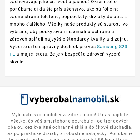
zachovávajú jeho citlivosť a jasnosť.Okrem toho
ponúkame aj ďalšie príslušenstvo, ako sú fólie na
zadnú stranu telefónu, popsockety, držiaky do auta a
mnoho ďalšieho. Všetky naše produkty sú starostlivo
vybrané, aby poskytovali maximálnu ochranu a
zároveň spĺňali najvyššie štandardy kvality a dizajnu.
Vyberte si ten správny doplnok pre váš
Samsung S23
FE
a majte istotu, že je v bezpečí a zároveň vyzerá
skvele!
Vylepšite svoj mobilný zážitok s nami! U nás nájdete
všetko, čo váš smartphone potrebuje - od trendových
obalov, cez kvalitné ochranné sklá a špičkové slúchadlá,
až po praktické držiaky a robustné nabíjačky. Ponúkame
tiež široký výber tašiek, univerzálnych USB konektorov,