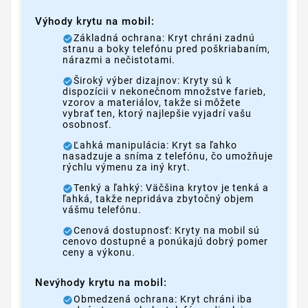
Výhody krytu na mobil:
Základná ochrana: Kryt chráni zadnú
stranu a boky telefónu pred poškriabaním,
nárazmi a nečistotami.
Široký výber dizajnov: Kryty sú k
dispozícii v nekonečnom množstve farieb,
vzorov a materiálov, takže si môžete
vybrať ten, ktorý najlepšie vyjadrí vašu
osobnosť.
Ľahká manipulácia: Kryt sa ľahko
nasadzuje a sníma z telefónu, čo umožňuje
rýchlu výmenu za iný kryt.
Tenký a ľahký: Väčšina krytov je tenká a
ľahká, takže nepridáva zbytočný objem
vášmu telefónu.
Cenová dostupnosť: Kryty na mobil sú
cenovo dostupné a ponúkajú dobrý pomer
ceny a výkonu.
Nevýhody krytu na mobil:
Obmedzená ochrana: Kryt chráni iba