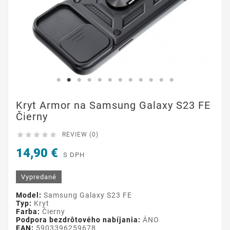
Kryt Armor na Samsung Galaxy S23 FE
Čierny





REVIEW (0)
14,90 €
S DPH
Vypredané
Model:
Samsung Galaxy S23 FE
Typ:
Kryt
Farba:
Čierny
Podpora bezdrôtového nabíjania:
ÁNO
EAN:
5903396259678