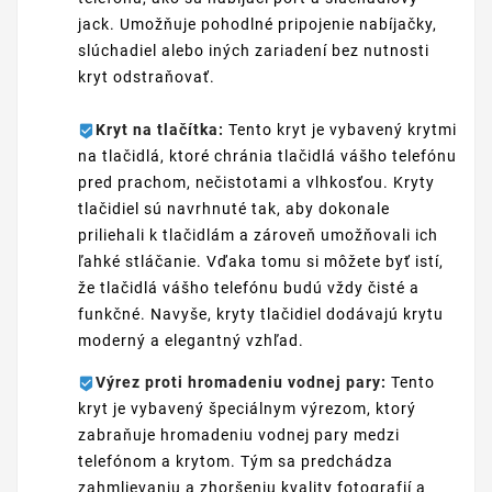
jack. Umožňuje pohodlné pripojenie nabíjačky,
slúchadiel alebo iných zariadení bez nutnosti
kryt odstraňovať.
Kryt na tlačítka:
Tento kryt je vybavený krytmi
na tlačidlá, ktoré chránia tlačidlá vášho telefónu
pred prachom, nečistotami a vlhkosťou. Kryty
tlačidiel sú navrhnuté tak, aby dokonale
priliehali k tlačidlám a zároveň umožňovali ich
ľahké stláčanie. Vďaka tomu si môžete byť istí,
že tlačidlá vášho telefónu budú vždy čisté a
funkčné. Navyše, kryty tlačidiel dodávajú krytu
moderný a elegantný vzhľad.
Výrez proti hromadeniu vodnej pary:
Tento
kryt je vybavený špeciálnym výrezom, ktorý
zabraňuje hromadeniu vodnej pary medzi
telefónom a krytom. Tým sa predchádza
zahmlievaniu a zhoršeniu kvality fotografií a