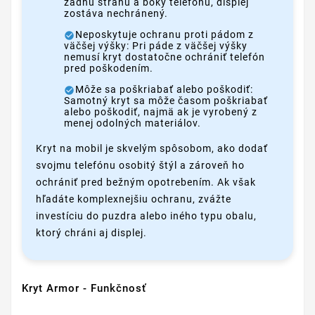
zadnú stranu a boky telefónu, displej
zostáva nechránený.
Neposkytuje ochranu proti pádom z
väčšej výšky: Pri páde z väčšej výšky
nemusí kryt dostatočne ochrániť telefón
pred poškodením.
Môže sa poškriabať alebo poškodiť:
Samotný kryt sa môže časom poškriabať
alebo poškodiť, najmä ak je vyrobený z
menej odolných materiálov.
Kryt na mobil je skvelým spôsobom, ako dodať
svojmu telefónu osobitý štýl a zároveň ho
ochrániť pred bežným opotrebením. Ak však
hľadáte komplexnejšiu ochranu, zvážte
investíciu do puzdra alebo iného typu obalu,
ktorý chráni aj displej.
Kryt Armor - Funkčnosť