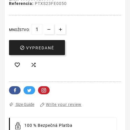
Referencia:
PTXS23FE0050
MNOŽSTVO:

VYPREDANÉ


Write your review
Size Guide
100 % Bezpečná Platba