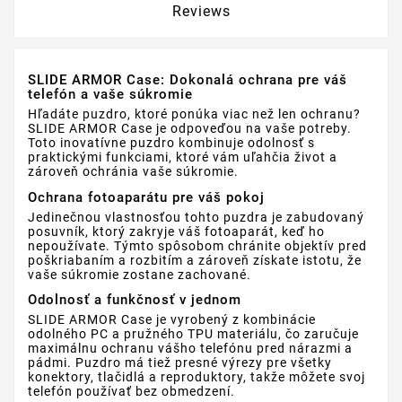
Reviews
SLIDE ARMOR Case: Dokonalá ochrana pre váš
telefón a vaše súkromie
Hľadáte puzdro, ktoré ponúka viac než len ochranu?
SLIDE ARMOR Case je odpoveďou na vaše potreby.
Toto inovatívne puzdro kombinuje odolnosť s
praktickými funkciami, ktoré vám uľahčia život a
zároveň ochránia vaše súkromie.
Ochrana fotoaparátu pre váš pokoj
Jedinečnou vlastnosťou tohto puzdra je zabudovaný
posuvník, ktorý zakryje váš fotoaparát, keď ho
nepoužívate. Týmto spôsobom chránite objektív pred
poškriabaním a rozbitím a zároveň získate istotu, že
vaše súkromie zostane zachované.
Odolnosť a funkčnosť v jednom
SLIDE ARMOR Case je vyrobený z kombinácie
odolného PC a pružného TPU materiálu, čo zaručuje
maximálnu ochranu vášho telefónu pred nárazmi a
pádmi. Puzdro má tiež presné výrezy pre všetky
konektory, tlačidlá a reproduktory, takže môžete svoj
telefón používať bez obmedzení.