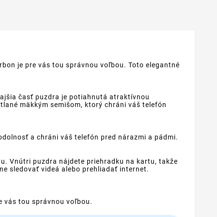
rbon je pre vás tou správnou voľbou. Toto elegantné
ajšia časť puzdra je potiahnutá atraktívnou
stlané mäkkým semišom, ktorý chráni váš telefón
odolnosť a chráni váš telefón pred nárazmi a pádmi.
. Vnútri puzdra nájdete priehradku na kartu, takže
e sledovať videá alebo prehliadať internet.
re vás tou správnou voľbou.