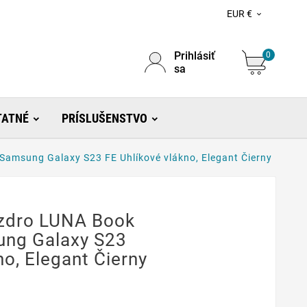
EUR €

Prihlásiť
0
sa
TATNÉ
PRÍSLUŠENSTVO
amsung Galaxy S23 FE Uhlíkové vlákno, Elegant Čierny
zdro LUNA Book
ung Galaxy S23
no, Elegant Čierny