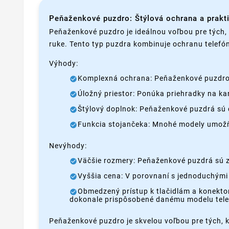
Peňaženkové puzdro: Štýlová ochrana a prak
Peňaženkové puzdro je ideálnou voľbou pre tých, k
ruke. Tento typ puzdra kombinuje ochranu telefó
Výhody:
Komplexná ochrana: Peňaženkové puzdro ch
Úložný priestor: Ponúka priehradky na ka
Štýlový doplnok: Peňaženkové puzdrá sú 
Funkcia stojančeka: Mnohé modely umožňuj
Nevýhody:
Väčšie rozmery: Peňaženkové puzdrá sú zv
Vyššia cena: V porovnaní s jednoduchými
Obmedzený prístup k tlačidlám a konekto
dokonale prispôsobené danému modelu tele
Peňaženkové puzdro je skvelou voľbou pre tých, kt