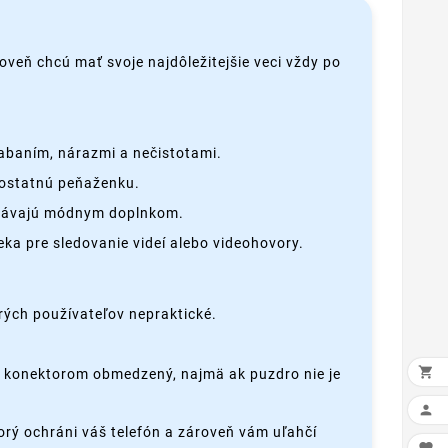
oveň chcú mať svoje najdôležitejšie veci vždy po
iabaním, nárazmi a nečistotami.
amostatnú peňaženku.
 stávajú módnym doplnkom.
ka pre sledovanie videí alebo videohovory.
rých používateľov nepraktické.

o konektorom obmedzený, najmä ak puzdro nie je

torý ochráni váš telefón a zároveň vám uľahčí