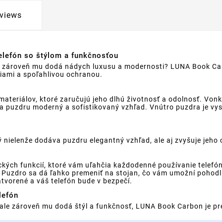
views
elefón so štýlom a funkčnosťou
ale zároveň mu dodá nádych luxusu a modernosti? LUNA Book Ca
ciami a spoľahlivou ochranou.
teriálov, ktoré zaručujú jeho dlhú životnosť a odolnosť. Vonk
áva puzdru moderný a sofistikovaný vzhľad. Vnútro puzdra je vy
nielenže dodáva puzdru elegantný vzhľad, ale aj zvyšuje jeho 
ch funkcií, ktoré vám uľahčia každodenné používanie telefónu
. Puzdro sa dá ľahko premeniť na stojan, čo vám umožní pohodln
tvorené a váš telefón bude v bezpečí.
lefón
, ale zároveň mu dodá štýl a funkčnosť, LUNA Book Carbon je p