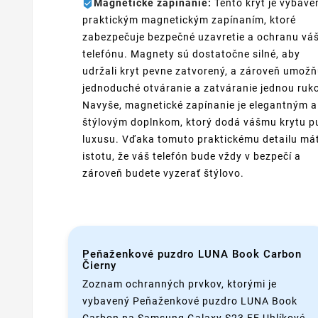
Magnetické zapínanie:
Tento kryt je vybave
praktickým magnetickým zapínaním, ktoré
zabezpečuje bezpečné uzavretie a ochranu vá
telefónu. Magnety sú dostatočne silné, aby
udržali kryt pevne zatvorený, a zároveň umožň
jednoduché otváranie a zatváranie jednou ruk
Navyše, magnetické zapínanie je elegantným a
štýlovým doplnkom, ktorý dodá vášmu krytu p
luxusu. Vďaka tomuto praktickému detailu má
istotu, že váš telefón bude vždy v bezpečí a
zároveň budete vyzerať štýlovo.
Peňaženkové puzdro LUNA Book Carbon
Čierny
Zoznam ochranných prvkov, ktorými je
vybavený Peňaženkové puzdro LUNA Book