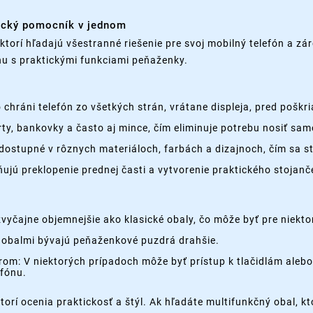
tický pomocník v jednom
torí hľadajú všestranné riešenie pre svoj mobilný telefón a zár
nu s praktickými funkciami peňaženky.
ráni telefón zo všetkých strán, vrátane displeja, pred poškr
rty, bankovky a často aj mince, čím eliminuje potrebu nosiť s
dostupné v rôznych materiáloch, farbách a dizajnoch, čím sa
ú preklopenie prednej časti a vytvorenie praktického stojanče
yčajne objemnejšie ako klasické obaly, čo môže byť pre niekto
 obalmi bývajú peňaženkové puzdrá drahšie.
rom: V niektorých prípadoch môže byť prístup k tlačidlám aleb
fónu.
orí ocenia praktickosť a štýl. Ak hľadáte multifunkčný obal, k