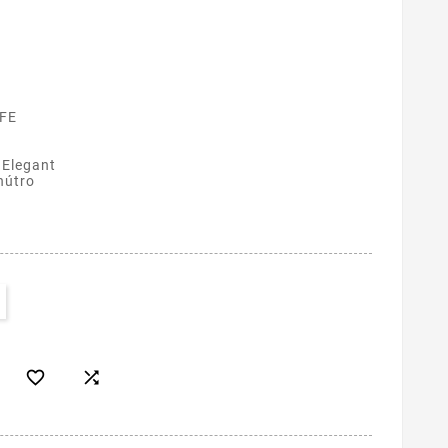
 FE
 Elegant
nútro

