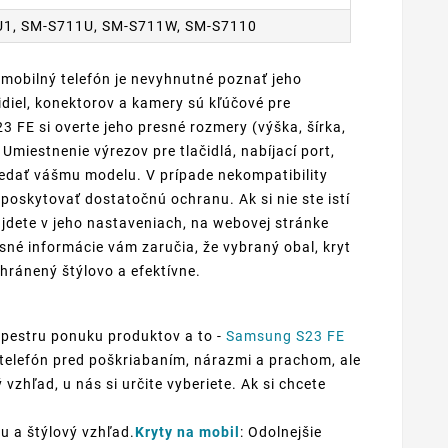
U1, SM-S711U, SM-S711W, SM-S7110
 mobilný telefón je nevyhnutné poznať jeho
diel, konektorov a kamery sú kľúčové pre
 FE si overte jeho presné rozmery (výška, šírka,
Umiestnenie výrezov pre tlačidlá, nabíjací port,
edať vášmu modelu. V prípade nekompatibility
oskytovať dostatočnú ochranu. Ak si nie ste istí
jdete v jeho nastaveniach, na webovej stránke
sné informácie vám zaručia, že vybraný obal, kryt
hránený štýlovo a efektívne.
 pestru ponuku produktov a to -
Samsung S23 FE
š telefón pred poškriabaním, nárazmi a prachom, ale
vzhľad, u nás si určite vyberiete. Ak si chcete
u a štýlový vzhľad.
Kryty na mobil
: Odolnejšie