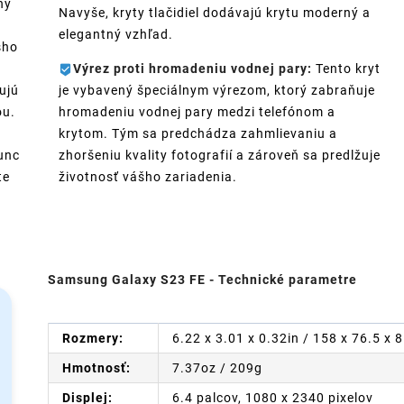
ný
Navyše, kryty tlačidiel dodávajú krytu moderný a
elegantný vzhľad.
šho
Výrez proti hromadeniu vodnej pary:
Tento kryt
ujú
je vybavený špeciálnym výrezom, ktorý zabraňuje
ou.
hromadeniu vodnej pary medzi telefónom a
krytom. Tým sa predchádza zahmlievaniu a
unc
zhoršeniu kvality fotografií a zároveň sa predlžuje
te
životnosť vášho zariadenia.
Samsung Galaxy S23 FE - Technické parametre
Rozmery:
6.22 x 3.01 x 0.32in / 158 x 76.5 x
Hmotnosť:
7.37oz / 209g
Displej:
6.4 palcov, 1080 x 2340 pixelov