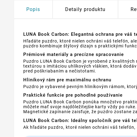
Popis
Detaily produktu
Re
LUNA Book Carbon: Elegantná ochrana pre váš t
Hľadáte puzdro, ktoré nielen ochráni váš telefón, 
puzdro kombinuje štýlový dizajn s praktickými funk
Prémiové materiály a precízne spracovanie
Puzdro LUNA Book Carbon je vyrobené z kvalitných ma
textúrou s imitáciou uhlíkových vlákien, ktorá dod
pred poškriabaním a nečistotami.
Hliníkový rám pre maximálnu ochranu
Puzdro je vybavené pevným hliníkovým rámom, ktorý 
Praktické funkcie pre pohodlné používanie
Puzdro LUNA Book Carbon ponúka množstvo praktický
môžete mať svoje najdôležitejšie karty vždy po ruke
Magnetické zapínanie zaisťuje, že puzdro zostane za
LUNA Book Carbon: Ideálny spoločník pre váš te
Ak hľadáte puzdro, ktoré nielen ochráni váš telefón