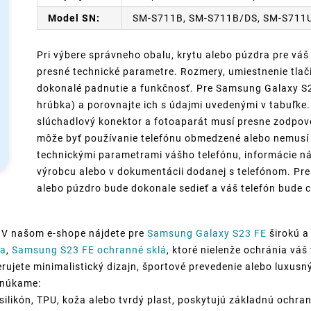
Model SN:
SM-S711B, SM-S711B/DS, SM-S711
Pri výbere správneho obalu, krytu alebo púzdra pre váš
presné technické parametre. Rozmery, umiestnenie tlači
dokonalé padnutie a funkčnosť. Pre Samsung Galaxy S23
hrúbka) a porovnajte ich s údajmi uvedenými v tabuľke. 
slúchadlový konektor a fotoaparát musí presne zodpov
môže byť používanie telefónu obmedzené alebo nemusí p
technickými parametrami vášho telefónu, informácie ná
výrobcu alebo v dokumentácii dodanej s telefónom. Pre
alebo púzdro bude dokonale sedieť a váš telefón bude c
 V našom e-shope nájdete pre
Samsung Galaxy S23 FE
širokú a
ra
,
Samsung S23 FE ochranné sklá
, ktoré nielenže ochránia vá
rujete minimalistický dizajn, športové prevedenie alebo luxusný 
onúkame:
silikón, TPU, koža alebo tvrdý plast, poskytujú základnú ochran