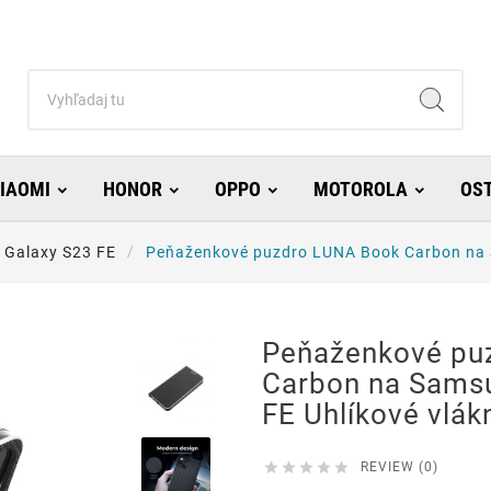
IAOMI
HONOR
OPPO
MOTOROLA
OS
Galaxy S23 FE
Peňaženkové puzdro LUNA Book Carbon na S
Peňaženkové pu
Carbon na Sams
FE Uhlíkové vlák





REVIEW (0)