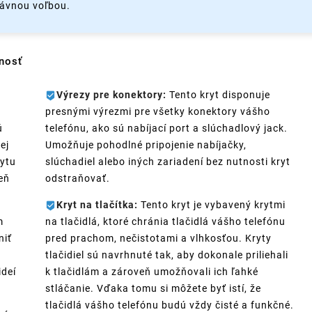
rávnou voľbou.
nosť
Výrezy pre konektory:
Tento kryt disponuje
presnými výrezmi pre všetky konektory vášho
ú
telefónu, ako sú nabíjací port a slúchadlový jack.
ej
Umožňuje pohodlné pripojenie nabíjačky,
rytu
slúchadiel alebo iných zariadení bez nutnosti kryt
eň
odstraňovať.
Kryt na tlačítka:
Tento kryt je vybavený krytmi
m
na tlačidlá, ktoré chránia tlačidlá vášho telefónu
niť
pred prachom, nečistotami a vlhkosťou. Kryty
tlačidiel sú navrhnuté tak, aby dokonale priliehali
ideí
k tlačidlám a zároveň umožňovali ich ľahké
stláčanie. Vďaka tomu si môžete byť istí, že
tlačidlá vášho telefónu budú vždy čisté a funkčné.