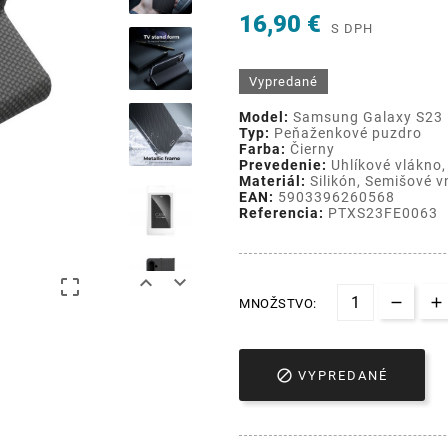
16,90 €
S DPH
Vypredané
Model:
Samsung Galaxy S23
Typ:
Peňaženkové puzdro
Farba:
Čierny
Prevedenie:
Uhlíkové vlákno,
Materiál:
Silikón, Semišové v
EAN:
5903396260568
Referencia:
PTXS23FE0063



MNOŽSTVO:

VYPREDANÉ