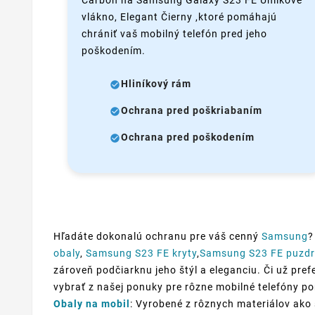
Carbon na Samsung Galaxy S23 FE Uhlíkové
vlákno, Elegant Čierny ,ktoré pomáhajú
chrániť vaš mobilný telefón pred jeho
poškodením.
Hliníkový rám
Ochrana pred poškriabaním
Ochrana pred poškodením
Hľadáte dokonalú ochranu pre váš cenný
Samsung
?
obaly
,
Samsung S23 FE kryty
,
Samsung S23 FE puzd
zároveň podčiarknu jeho štýl a eleganciu. Či už prefe
vybrať z našej ponuky pre rôzne mobilné telefóny p
Obaly na mobil
: Vyrobené z rôznych materiálov ako 