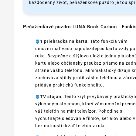
každodenný život, peňaženkové puzdro je tou sp
Peňaženkové puzdro LUNA Book Carbon - Funkč
1 priehradka na kartu:
Táto funkcia vám
umožní mať vašu najdôležitejšiu kartu vždy po
ruke. Bezpečne a štýlovo uložte jednu platobn
kartu alebo občiansky preukaz priamo na zadn
strane vášho telefónu. Minimalistický dizajn k
zachováva štíhly profil vášho telefónu a zárov
pridáva praktickú funkcionalitu.
TV stojan:
Tento kryt je vybavený praktický
výklopným stojanom, ktorý vám umožní preme
váš telefón na mini televízor. Pohodlne si
vychutnajte sledovanie filmov, seriálov alebo v
bez nutnosti držať telefón v ruke.