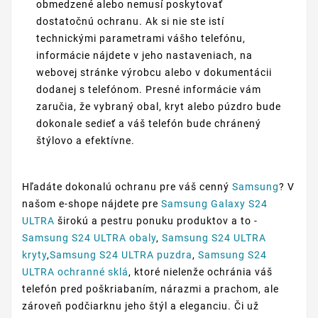
obmedzené alebo nemusí poskytovať
dostatočnú ochranu. Ak si nie ste istí
technickými parametrami vášho telefónu,
informácie nájdete v jeho nastaveniach, na
webovej stránke výrobcu alebo v dokumentácii
dodanej s telefónom. Presné informácie vám
zaručia, že vybraný obal, kryt alebo púzdro bude
dokonale sedieť a váš telefón bude chránený
štýlovo a efektívne.
Hľadáte dokonalú ochranu pre váš cenný
Samsung
? V
našom e-shope nájdete pre
Samsung Galaxy S24
ULTRA
širokú a pestru ponuku produktov a to -
Samsung S24 ULTRA obaly
,
Samsung S24 ULTRA
kryty
,
Samsung S24 ULTRA puzdra
,
Samsung S24
ULTRA ochranné sklá
, ktoré nielenže ochránia váš
telefón pred poškriabaním, nárazmi a prachom, ale
zároveň podčiarknu jeho štýl a eleganciu. Či už