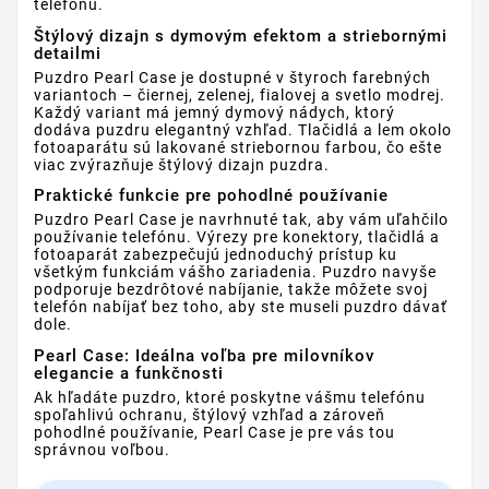
telefónu.
Štýlový dizajn s dymovým efektom a striebornými
detailmi
Puzdro Pearl Case je dostupné v štyroch farebných
variantoch – čiernej, zelenej, fialovej a svetlo modrej.
Každý variant má jemný dymový nádych, ktorý
dodáva puzdru elegantný vzhľad. Tlačidlá a lem okolo
fotoaparátu sú lakované striebornou farbou, čo ešte
viac zvýrazňuje štýlový dizajn puzdra.
Praktické funkcie pre pohodlné používanie
Puzdro Pearl Case je navrhnuté tak, aby vám uľahčilo
používanie telefónu. Výrezy pre konektory, tlačidlá a
fotoaparát zabezpečujú jednoduchý prístup ku
všetkým funkciám vášho zariadenia. Puzdro navyše
podporuje bezdrôtové nabíjanie, takže môžete svoj
telefón nabíjať bez toho, aby ste museli puzdro dávať
dole.
Pearl Case: Ideálna voľba pre milovníkov
elegancie a funkčnosti
Ak hľadáte puzdro, ktoré poskytne vášmu telefónu
spoľahlivú ochranu, štýlový vzhľad a zároveň
pohodlné používanie, Pearl Case je pre vás tou
správnou voľbou.