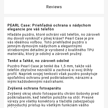
Reviews
PEARL Case: Priehľadná ochrana s nádychom
elegancie pre váš telefón
Hľadáte puzdro, ktoré ochráni váš telefón, no zároveň
mu dovolí vyniknúť v plnej kráse? Pearl Case je pre
vás ideálnou voľbou. Toto priehľadné puzdro s
jemným dymovým nádychom a elegantnými
striebornými detailmi je vyrobené z kvalitného TPU
materiálu, ktorý je odolný a zároveň pružný.
Tenké a ľahké, no zároveň odolné
Puzdro Pearl Case je tenké iba 1,5 mm, takže váš
telefón zbytočne nezväčší a zachová si svoj štíhly
profil. Napriek svojej tenkosti však puzdro poskytuje
spoľahlivú ochranu pred poškriabaním, nárazmi a
inými každodennými nástrahami.
Zvýšená ochrana fotoaparátu
Zvýšený okraj okolo fotoaparátu chráni šošovky pred
poškriabaním, keď telefón položíte na stôl. Presné
výrezy pre všetky konektory a tlačidlá zabezpečujú
jednoduchý prístup ku všetkým funkciám vášho