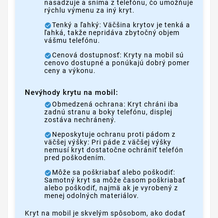
nasadzuje a sníma z telefónu, čo umožňuje
rýchlu výmenu za iný kryt.
Tenký a ľahký: Väčšina krytov je tenká a
ľahká, takže nepridáva zbytočný objem
vášmu telefónu.
Cenová dostupnosť: Kryty na mobil sú
cenovo dostupné a ponúkajú dobrý pomer
ceny a výkonu.
Nevýhody krytu na mobil:
Obmedzená ochrana: Kryt chráni iba
zadnú stranu a boky telefónu, displej
zostáva nechránený.
Neposkytuje ochranu proti pádom z
väčšej výšky: Pri páde z väčšej výšky
nemusí kryt dostatočne ochrániť telefón
pred poškodením.
Môže sa poškriabať alebo poškodiť:
Samotný kryt sa môže časom poškriabať
alebo poškodiť, najmä ak je vyrobený z
menej odolných materiálov.
Kryt na mobil je skvelým spôsobom, ako dodať