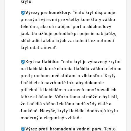
krytu.
Výrezy pre konektory:
Tento kryt disponuje
presnými výrezmi pre všetky konektory vášho
telefónu, ako sú nabíjací port a slúchadlový
jack. Umožňuje pohodlné pripojenie nabíjačky,
slúchadiel alebo iných zariadení bez nutnosti
kryt odstraňovať.
Kryt na tlačítka:
Tento kryt je vybavený krytmi
na tlačidlá, ktoré chránia tlačidlá vášho telefónu
pred prachom, nečistotami a vlhkosťou. Kryty
tlačidiel sú navrhnuté tak, aby dokonale
priliehali k tlačidlám a zároveň umožňovali ich
ľahké stláčanie. Vďaka tomu si môžete byť istí,
že tlačidlá vášho telefónu budú vždy čisté a
funkčné. Navyše, kryty tlačidiel dodávajú krytu
moderný a elegantný vzhľad.
Výrez proti hromadeniu vodnej pary:
Tento