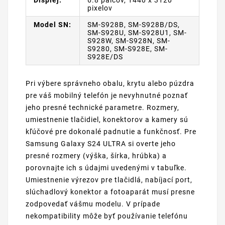
Displej:
6.8 palcov, 1440 x 3120
pixelov
Model SN:
SM-S928B, SM-S928B/DS,
SM-S928U, SM-S928U1, SM-
S928W, SM-S928N, SM-
S9280, SM-S928E, SM-
S928E/DS
Pri výbere správneho obalu, krytu alebo púzdra
pre váš mobilný telefón je nevyhnutné poznať
jeho presné technické parametre. Rozmery,
umiestnenie tlačidiel, konektorov a kamery sú
kľúčové pre dokonalé padnutie a funkčnosť. Pre
Samsung Galaxy S24 ULTRA si overte jeho
presné rozmery (výška, šírka, hrúbka) a
porovnajte ich s údajmi uvedenými v tabuľke.
Umiestnenie výrezov pre tlačidlá, nabíjací port,
slúchadlový konektor a fotoaparát musí presne
zodpovedať vášmu modelu. V prípade
nekompatibility môže byť používanie telefónu