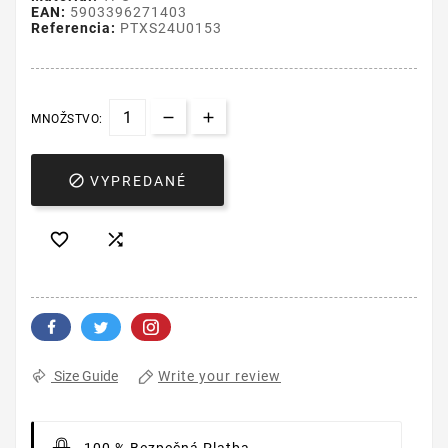
EAN:
5903396271403
Referencia:
PTXS24U0153
MNOŽSTVO:

VYPREDANÉ


Write your review
Size Guide