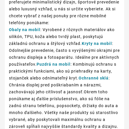
preferujete minimalistický dizajn, športové prevedenie
alebo luxusný vzhľad, u nás si určite vyberiete. Ak si
chcete vybrať z našej ponuky pre rôzne mobilné
telefóny ponúkame:
Obaly na mobil
: Vyrobené z rôznych materiálov ako
silikón, TPU, koža alebo tvrdý plast, poskytujú
základnú ochranu a štýlový vzhľad.
Kryty na mobil
:
Odolnejšie prevedenie, často s vyvýšenými okrajmi pre
ochranu displeja a fotoaparátu. Ideálne pre aktívnych
používateľov.
Puzdrá na mobil
: Kombinujú ochranu s
praktickými funkciami, ako sú priehradky na karty,
stojanček alebo odnímateľný kryt.
Ochranné sklá
:
Chránia displej pred poškriabaním a nárazmi,
zachovávajú jeho citlivosť a jasnosť.Okrem toho
ponúkame aj ďalšie príslušenstvo, ako sú fólie na
zadnú stranu telefónu, popsockety, držiaky do auta a
mnoho ďalšieho. Všetky naše produkty sú starostlivo
vybrané, aby poskytovali maximálnu ochranu a
zároveň spĺňali najvyššie štandardy kvality a dizajnu.