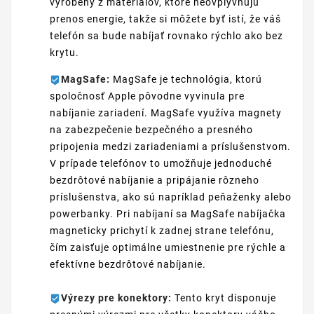
vyrobený z materiálov, ktoré neovplyvňujú
prenos energie, takže si môžete byť istí, že váš
telefón sa bude nabíjať rovnako rýchlo ako bez
krytu.
MagSafe:
MagSafe je technológia, ktorú
spoločnosť Apple pôvodne vyvinula pre
nabíjanie zariadení. MagSafe využíva magnety
na zabezpečenie bezpečného a presného
pripojenia medzi zariadeniami a príslušenstvom.
V prípade telefónov to umožňuje jednoduché
bezdrôtové nabíjanie a pripájanie rôzneho
príslušenstva, ako sú napríklad peňaženky alebo
powerbanky. Pri nabíjaní sa MagSafe nabíjačka
magneticky prichytí k zadnej strane telefónu,
čím zaisťuje optimálne umiestnenie pre rýchle a
efektívne bezdrôtové nabíjanie.
Výrezy pre konektory:
Tento kryt disponuje