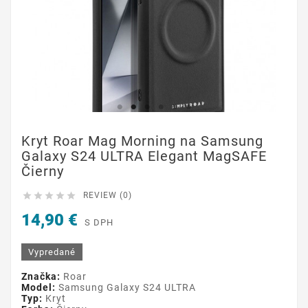
Kryt Roar Mag Morning na Samsung
Galaxy S24 ULTRA Elegant MagSAFE
Čierny





REVIEW (0)
14,90 €
S DPH
Vypredané
Značka:
Roar
Model:
Samsung Galaxy S24 ULTRA
Typ:
Kryt