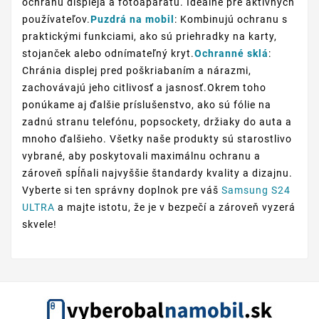
ochranu displeja a fotoaparátu. Ideálne pre aktívnych
používateľov.
Puzdrá na mobil
: Kombinujú ochranu s
praktickými funkciami, ako sú priehradky na karty,
stojanček alebo odnímateľný kryt.
Ochranné sklá
:
Chránia displej pred poškriabaním a nárazmi,
zachovávajú jeho citlivosť a jasnosť.Okrem toho
ponúkame aj ďalšie príslušenstvo, ako sú fólie na
zadnú stranu telefónu, popsockety, držiaky do auta a
mnoho ďalšieho. Všetky naše produkty sú starostlivo
vybrané, aby poskytovali maximálnu ochranu a
zároveň spĺňali najvyššie štandardy kvality a dizajnu.
Vyberte si ten správny doplnok pre váš
Samsung S24
ULTRA
a majte istotu, že je v bezpečí a zároveň vyzerá
skvele!