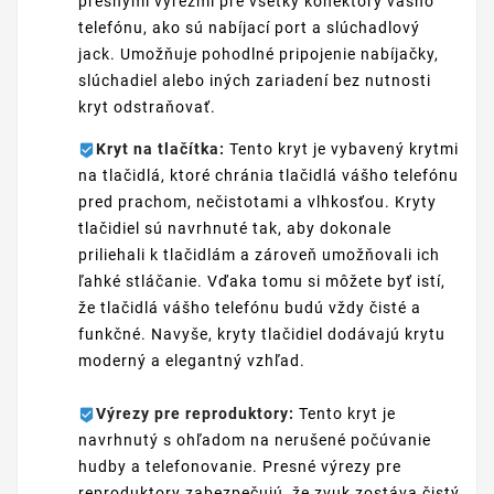
presnými výrezmi pre všetky konektory vášho
telefónu, ako sú nabíjací port a slúchadlový
jack. Umožňuje pohodlné pripojenie nabíjačky,
slúchadiel alebo iných zariadení bez nutnosti
kryt odstraňovať.
Kryt na tlačítka:
Tento kryt je vybavený krytmi
na tlačidlá, ktoré chránia tlačidlá vášho telefónu
pred prachom, nečistotami a vlhkosťou. Kryty
tlačidiel sú navrhnuté tak, aby dokonale
priliehali k tlačidlám a zároveň umožňovali ich
ľahké stláčanie. Vďaka tomu si môžete byť istí,
že tlačidlá vášho telefónu budú vždy čisté a
funkčné. Navyše, kryty tlačidiel dodávajú krytu
moderný a elegantný vzhľad.
Výrezy pre reproduktory:
Tento kryt je
navrhnutý s ohľadom na nerušené počúvanie
hudby a telefonovanie. Presné výrezy pre
reproduktory zabezpečujú, že zvuk zostáva čistý