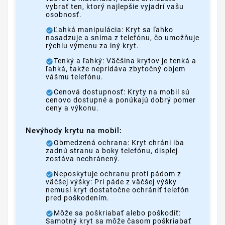
vybrať ten, ktorý najlepšie vyjadrí vašu
osobnosť.
Ľahká manipulácia: Kryt sa ľahko
nasadzuje a sníma z telefónu, čo umožňuje
rýchlu výmenu za iný kryt.
Tenký a ľahký: Väčšina krytov je tenká a
ľahká, takže nepridáva zbytočný objem
vášmu telefónu.
Cenová dostupnosť: Kryty na mobil sú
cenovo dostupné a ponúkajú dobrý pomer
ceny a výkonu.
Nevýhody krytu na mobil:
Obmedzená ochrana: Kryt chráni iba
zadnú stranu a boky telefónu, displej
zostáva nechránený.
Neposkytuje ochranu proti pádom z
väčšej výšky: Pri páde z väčšej výšky
nemusí kryt dostatočne ochrániť telefón
pred poškodením.
Môže sa poškriabať alebo poškodiť:
Samotný kryt sa môže časom poškriabať