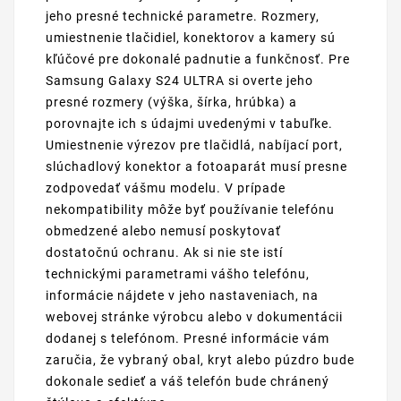
jeho presné technické parametre. Rozmery,
umiestnenie tlačidiel, konektorov a kamery sú
kľúčové pre dokonalé padnutie a funkčnosť. Pre
Samsung Galaxy S24 ULTRA si overte jeho
presné rozmery (výška, šírka, hrúbka) a
porovnajte ich s údajmi uvedenými v tabuľke.
Umiestnenie výrezov pre tlačidlá, nabíjací port,
slúchadlový konektor a fotoaparát musí presne
zodpovedať vášmu modelu. V prípade
nekompatibility môže byť používanie telefónu
obmedzené alebo nemusí poskytovať
dostatočnú ochranu. Ak si nie ste istí
technickými parametrami vášho telefónu,
informácie nájdete v jeho nastaveniach, na
webovej stránke výrobcu alebo v dokumentácii
dodanej s telefónom. Presné informácie vám
zaručia, že vybraný obal, kryt alebo púzdro bude
dokonale sedieť a váš telefón bude chránený