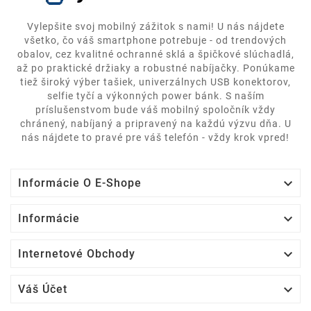
Vylepšite svoj mobilný zážitok s nami! U nás nájdete
všetko, čo váš smartphone potrebuje - od trendových
obalov, cez kvalitné ochranné sklá a špičkové slúchadlá,
až po praktické držiaky a robustné nabíjačky. Ponúkame
tiež široký výber tašiek, univerzálnych USB konektorov,
selfie tyčí a výkonných power bánk. S naším
príslušenstvom bude váš mobilný spoločník vždy
chránený, nabíjaný a pripravený na každú výzvu dňa. U
nás nájdete to pravé pre váš telefón - vždy krok vpred!

Informácie O E-Shope

Informácie

Internetové Obchody

Váš Účet