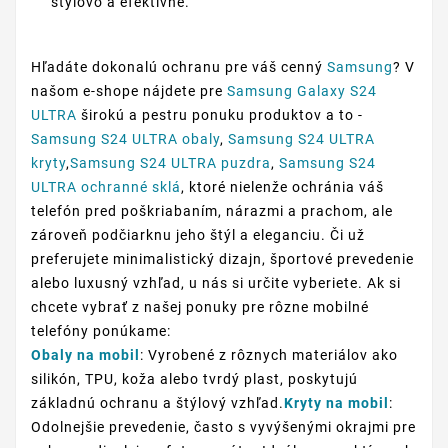
štýlovo a efektívne.
Hľadáte dokonalú ochranu pre váš cenný
Samsung
? V
našom e-shope nájdete pre
Samsung Galaxy S24
ULTRA
širokú a pestru ponuku produktov a to -
Samsung S24 ULTRA obaly
,
Samsung S24 ULTRA
kryty
,
Samsung S24 ULTRA puzdra
,
Samsung S24
ULTRA ochranné sklá
, ktoré nielenže ochránia váš
telefón pred poškriabaním, nárazmi a prachom, ale
zároveň podčiarknu jeho štýl a eleganciu. Či už
preferujete minimalistický dizajn, športové prevedenie
alebo luxusný vzhľad, u nás si určite vyberiete. Ak si
chcete vybrať z našej ponuky pre rôzne mobilné
telefóny ponúkame:
Obaly na mobil
: Vyrobené z rôznych materiálov ako
silikón, TPU, koža alebo tvrdý plast, poskytujú
základnú ochranu a štýlový vzhľad.
Kryty na mobil
:
Odolnejšie prevedenie, často s vyvýšenými okrajmi pre