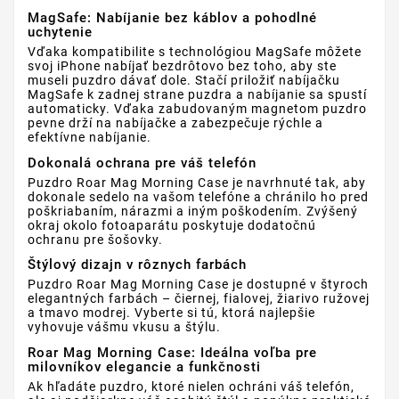
MagSafe: Nabíjanie bez káblov a pohodlné
uchytenie
Vďaka kompatibilite s technológiou MagSafe môžete
svoj iPhone nabíjať bezdrôtovo bez toho, aby ste
museli puzdro dávať dole. Stačí priložiť nabíjačku
MagSafe k zadnej strane puzdra a nabíjanie sa spustí
automaticky. Vďaka zabudovaným magnetom puzdro
pevne drží na nabíjačke a zabezpečuje rýchle a
efektívne nabíjanie.
Dokonalá ochrana pre váš telefón
Puzdro Roar Mag Morning Case je navrhnuté tak, aby
dokonale sedelo na vašom telefóne a chránilo ho pred
poškriabaním, nárazmi a iným poškodením. Zvýšený
okraj okolo fotoaparátu poskytuje dodatočnú
ochranu pre šošovky.
Štýlový dizajn v rôznych farbách
Puzdro Roar Mag Morning Case je dostupné v štyroch
elegantných farbách – čiernej, fialovej, žiarivo ružovej
a tmavo modrej. Vyberte si tú, ktorá najlepšie
vyhovuje vášmu vkusu a štýlu.
Roar Mag Morning Case: Ideálna voľba pre
milovníkov elegancie a funkčnosti
Ak hľadáte puzdro, ktoré nielen ochráni váš telefón,