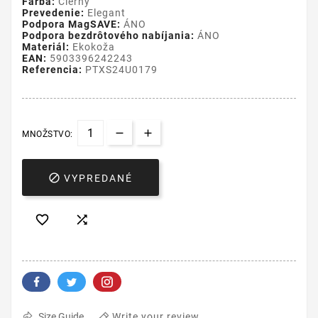
Farba:
Čierny
Prevedenie:
Elegant
Podpora MagSAVE:
ÁNO
Podpora bezdrôtového nabíjania:
ÁNO
Materiál:
Ekokoža
EAN:
5903396242243
Referencia:
PTXS24U0179
MNOŽSTVO:

VYPREDANÉ


Write your review
Size Guide