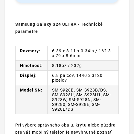
Samsung Galaxy S24 ULTRA - Technické
parametre
Rozmery:
6.39 x 3.11 x 0.34in / 162.3
x 79 x 8.6mm
Hmotnosť:
8.18oz / 232g
Displej:
6.8 palcov, 1440 x 3120
pixelov
Model SN:
SM-S928B, SM-S928B/DS,
SM-S928U, SM-S928U1, SM-
S928W, SM-S928N, SM-
S9280, SM-S928E, SM-
S928E/DS
Pri výbere správneho obalu, krytu alebo púzdra
pre váš mobilný telefón je nevyhnutné poznať