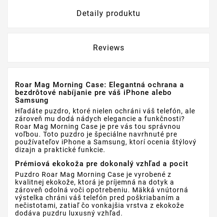
Detaily produktu
Reviews
Roar Mag Morning Case: Elegantná ochrana a
bezdrôtové nabíjanie pre váš iPhone alebo
Samsung
Hľadáte puzdro, ktoré nielen ochráni váš telefón, ale
zároveň mu dodá nádych elegancie a funkčnosti?
Roar Mag Morning Case je pre vás tou správnou
voľbou. Toto puzdro je špeciálne navrhnuté pre
používateľov iPhone a Samsung, ktorí ocenia štýlový
dizajn a praktické funkcie.
Prémiová ekokoža pre dokonalý vzhľad a pocit
Puzdro Roar Mag Morning Case je vyrobené z
kvalitnej ekokože, ktorá je príjemná na dotyk a
zároveň odolná voči opotrebeniu. Mäkká vnútorná
výstelka chráni váš telefón pred poškriabaním a
nečistotami, zatiaľ čo vonkajšia vrstva z ekokože
dodáva puzdru luxusný vzhľad.