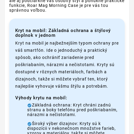
ale aj podčiarkne váš osobitý štýl a ponúkne praktické
funkcie, Roar Mag Morning Case je pre vás tou
správnou voľbou.
Kryt na mobil: Základná ochrana a štýlový
doplnok v jednom
Kryt na mobil je najbežnejším typom ochrany pre
váš smartfón. Ide o jednoduchý a praktický
spôsob, ako ochrániť zariadenie pred
poškriabaním, nárazmi a nečistotami. Kryty sú
dostupné v rôznych materiáloch, farbách a
dizajnoch, takže si môžete vybrať ten, ktorý
najlepšie vyhovuje vášmu štýlu a potrebám.
Výhody krytu na mobil:
Základná ochrana: Kryt chráni zadnú
stranu a boky telefónu pred poškriabaním,
nárazmi a nečistotami.
Široký výber dizajnov: Kryty sú k
dispozícii v nekonečnom množstve farieb,
vzorov a materiálov, takže si môžete