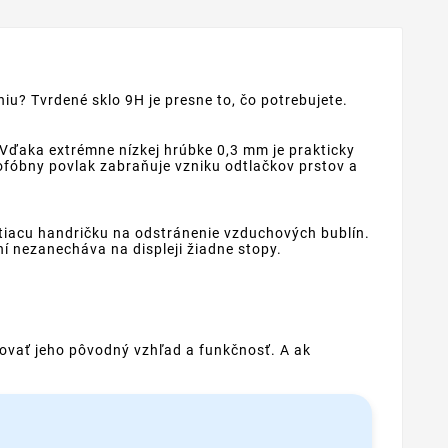
iu? Tvrdené sklo 9H je presne to, čo potrebujete.
 Vďaka extrémne nízkej hrúbke 0,3 mm je prakticky
eofóbny povlak zabraňuje vzniku odtlačkov prstov a
stiacu handričku na odstránenie vzduchových bublín.
í nezanecháva na displeji žiadne stopy.
hovať jeho pôvodný vzhľad a funkčnosť. A ak