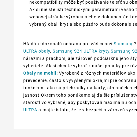
nekompatibility môže byť používanie telefónu o
Ak si nie ste istí technickými parametrami vášho 
webovej stránke výrobcu alebo v dokumentácii do
vybraný obal, kryt alebo púzdro bude dokonale se
Hľadáte dokonalú ochranu pre váš cenný
Samsung
?
ULTRA obaly
,
Samsung S24 ULTRA kryty
,
Samsung S2
nárazmi a prachom, ale zároveň podčiarknu jeho štýl 
vyberiete. Ak si chcete vybrať z našej ponuky pre r
Obaly na mobil
: Vyrobené z rôznych materiálov ako 
prevedenie, často s vyvýšenými okrajmi pre ochranu 
funkciami, ako sú priehradky na karty, stojanček al
jasnosť.Okrem toho ponúkame aj ďalšie príslušenstv
starostlivo vybrané, aby poskytovali maximálnu ochr
ULTRA
a majte istotu, že je v bezpečí a zároveň vyze