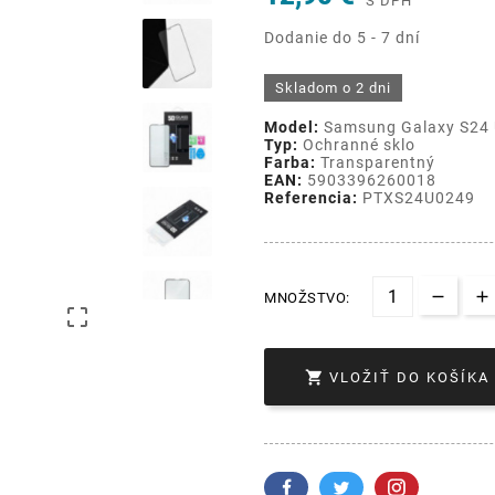
S DPH
Dodanie do 5 - 7 dní
Skladom o 2 dni
Model:
Samsung Galaxy S24
Typ:
Ochranné sklo
Farba:
Transparentný
EAN:
5903396260018
Referencia:
PTXS24U0249
MNOŽSTVO:


VLOŽIŤ DO KOŠÍKA