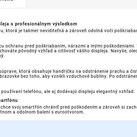
pleja s profesionálnym výsledkom
, ktorá je takmer neviditeľná a zároveň odolná voči poškriaban
úcu ochranu pred poškriabaním, nárazmi a inými poškodeniami.
achováte pôvodný vzhľad a citlivosť vášho displeja. Navyše, ol
ný.
j súprave, ktorá obsahuje handričku na odstránenie prachu a či
brazovke bez toho, aby vznikli vzduchové bubliny. Po odstránen
používaní telefónu, ale aj dodávajú displeju elegantný vzhľad.
martfónu
o chce svoj smartfón chrániť pred poškodením a zároveň si zac
antnom a odolnom balení s eurootvorom.