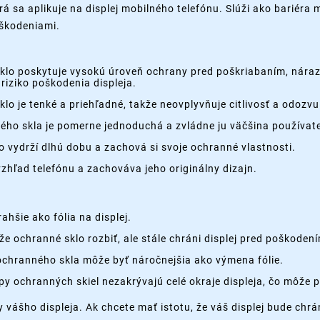
rá sa aplikuje na displej mobilného telefónu. Slúži ako bariéra
oškodeniami.
lo poskytuje vysokú úroveň ochrany pred poškriabaním, náraz
riziko poškodenia displeja.
lo je tenké a priehľadné, takže neovplyvňuje citlivosť a odozvu
ého skla je pomerne jednoduchá a zvládne ju väčšina používate
o vydrží dlhú dobu a zachová si svoje ochranné vlastnosti.
hľad telefónu a zachováva jeho originálny dizajn.
ahšie ako fólia na displej.
e ochranné sklo rozbiť, ale stále chráni displej pred poškoden
chranného skla môže byť náročnejšia ako výmena fólie.
py ochranných skiel nezakrývajú celé okraje displeja, čo môže 
y vášho displeja. Ak chcete mať istotu, že váš displej bude ch