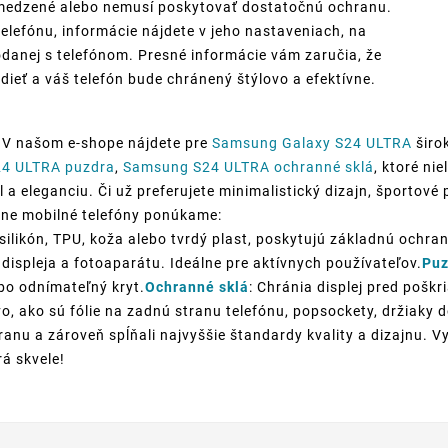
bmedzené alebo nemusí poskytovať dostatočnú ochranu.
telefónu, informácie nájdete v jeho nastaveniach, na
danej s telefónom. Presné informácie vám zaručia, že
dieť a váš telefón bude chránený štýlovo a efektívne.
 V našom e-shope nájdete pre
Samsung Galaxy S24 ULTRA
širo
4 ULTRA puzdra
,
Samsung S24 ULTRA ochranné sklá
, ktoré ni
a eleganciu. Či už preferujete minimalistický dizajn, športové 
ôzne mobilné telefóny ponúkame:
silikón, TPU, koža alebo tvrdý plast, poskytujú základnú ochran
displeja a fotoaparátu. Ideálne pre aktívnych používateľov.
Puz
ebo odnímateľný kryt.
Ochranné sklá
: Chránia displej pred poškr
o, ako sú fólie na zadnú stranu telefónu, popsockety, držiaky
anu a zároveň spĺňali najvyššie štandardy kvality a dizajnu. V
rá skvele!