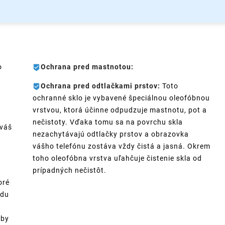
o
Ochrana pred mastnotou:
Ochrana pred odtlačkami prstov:
Toto
ochranné sklo je vybavené špeciálnou oleofóbnou
vrstvou, ktorá účinne odpudzuje mastnotu, pot a
nečistoty. Vďaka tomu sa na povrchu skla
 váš
nezachytávajú odtlačky prstov a obrazovka
vášho telefónu zostáva vždy čistá a jasná. Okrem
toho oleofóbna vrstva uľahčuje čistenie skla od
prípadných nečistôt.
oré
ádu
aby