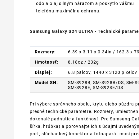
odolalo aj silným nárazom a poskytlo vášmu
telefónu maximálnu ochranu.
Samsung Galaxy S24 ULTRA - Technické parame
Rozmery:
6.39 x 3.11 x 0.34in / 162.3 x 
Hmotnosť:
8.18oz / 232g
Displej:
6.8 palcov, 1440 x 3120 pixelov
Model SN:
SM-S928B, SM-S928B/DS, SM-S
SM-S928E, SM-S928E/DS
Pri výbere správneho obalu, krytu alebo púzdra p
presné technické parametre. Rozmery, umiestnenie
dokonalé padnutie a funkčnosť. Pre Samsung Gala
šírka, hrúbka) a porovnajte ich s údajmi uvedeným
port, slúchadlový konektor a fotoaparát musí p