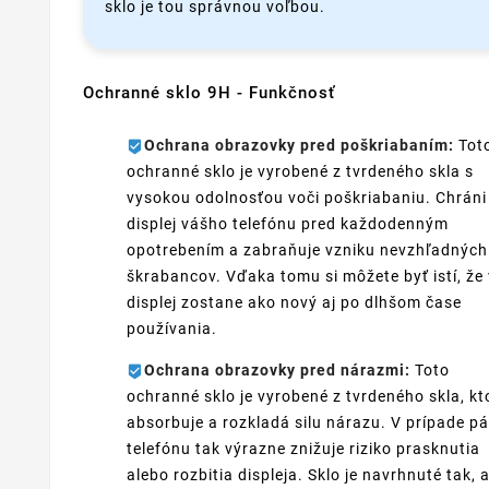
sklo je tou správnou voľbou.
Ochranné sklo 9H - Funkčnosť
Ochrana obrazovky pred poškriabaním:
Tot
ochranné sklo je vyrobené z tvrdeného skla s
vysokou odolnosťou voči poškriabaniu. Chráni
displej vášho telefónu pred každodenným
opotrebením a zabraňuje vzniku nevzhľadných
škrabancov. Vďaka tomu si môžete byť istí, že
displej zostane ako nový aj po dlhšom čase
používania.
Ochrana obrazovky pred nárazmi:
Toto
ochranné sklo je vyrobené z tvrdeného skla, kt
absorbuje a rozkladá silu nárazu. V prípade p
telefónu tak výrazne znižuje riziko prasknutia
alebo rozbitia displeja. Sklo je navrhnuté tak, 