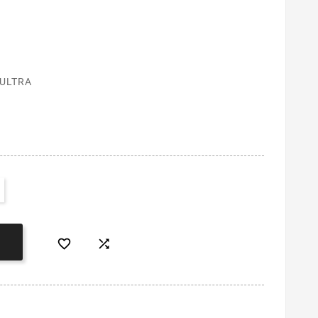
 ULTRA

