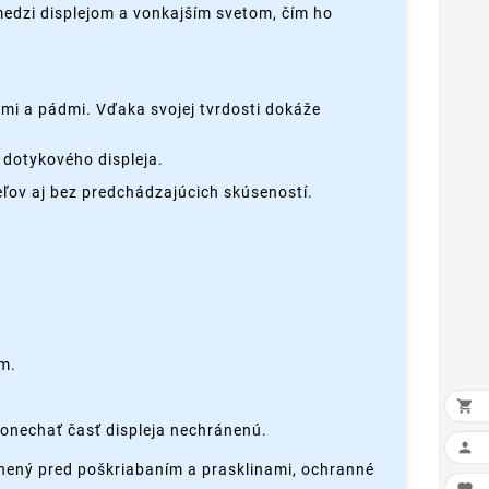
 medzi displejom a vonkajším svetom, čím ho
mi a pádmi. Vďaka svojej tvrdosti dokáže
 dotykového displeja.
ľov aj bez predchádzajúcich skúseností.
ím.

ponechať časť displeja nechránenú.

ránený pred poškriabaním a prasklinami, ochranné