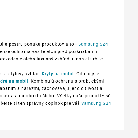
kú a pestru ponuku produktov a to -
Samsung S24
elenže ochránia váš telefón pred poškriabaním,
prevedenie alebo luxusný vzhľad, u nás si určite
u a štýlový vzhľad.
Kryty na mobil
: Odolnejšie
drá na mobil
: Kombinujú ochranu s praktickými
iabaním a nárazmi, zachovávajú jeho citlivosť a
 do auta a mnoho ďalšieho. Všetky naše produkty sú
yberte si ten správny doplnok pre váš
Samsung S24