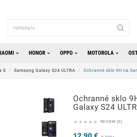
IAOMI
HONOR
OPPO
MOTOROLA
OS
a S
Samsung Galaxy S24 ULTRA
Ochranné sklo 9H na Sa
Ochranné sklo 
Galaxy S24 ULTR





REVIEW (0)
12,90 €