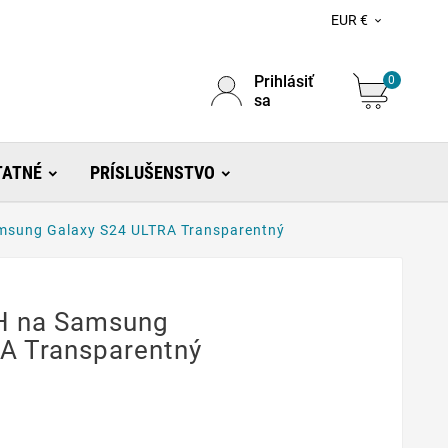
EUR €

Prihlásiť
0
sa
TATNÉ
PRÍSLUŠENSTVO
msung Galaxy S24 ULTRA Transparentný
9H na Samsung
A Transparentný