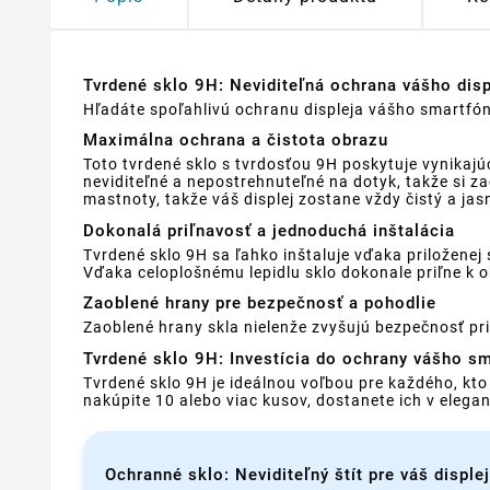
Tvrdené sklo 9H: Neviditeľná ochrana vášho dis
Hľadáte spoľahlivú ochranu displeja vášho smartfónu
Maximálna ochrana a čistota obrazu
Toto tvrdené sklo s tvrdosťou 9H poskytuje vynikaj
neviditeľné a nepostrehnuteľné na dotyk, takže si z
mastnoty, takže váš displej zostane vždy čistý a jas
Dokonalá priľnavosť a jednoduchá inštalácia
Tvrdené sklo 9H sa ľahko inštaluje vďaka priložene
Vďaka celoplošnému lepidlu sklo dokonale priľne k o
Zaoblené hrany pre bezpečnosť a pohodlie
Zaoblené hrany skla nielenže zvyšujú bezpečnosť pri 
Tvrdené sklo 9H: Investícia do ochrany vášho s
Tvrdené sklo 9H je ideálnou voľbou pre každého, kt
nakúpite 10 alebo viac kusov, dostanete ich v eleg
Ochranné sklo: Neviditeľný štít pre váš displej