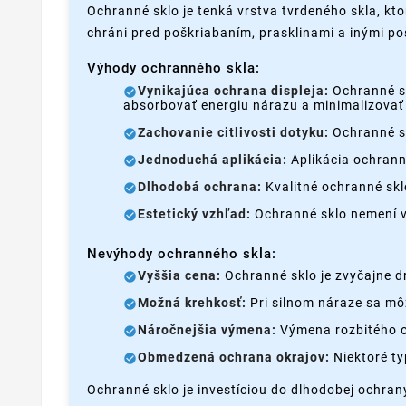
Ochranné sklo je tenká vrstva tvrdeného skla, kto
chráni pred poškriabaním, prasklinami a inými p
Výhody ochranného skla:
Vynikajúca ochrana displeja:
Ochranné sk
absorbovať energiu nárazu a minimalizovať 
Zachovanie citlivosti dotyku:
Ochranné sk
Jednoduchá aplikácia:
Aplikácia ochrann
Dlhodobá ochrana:
Kvalitné ochranné skl
Estetický vzhľad:
Ochranné sklo nemení vz
Nevýhody ochranného skla:
Vyššia cena:
Ochranné sklo je zvyčajne dr
Možná krehkosť:
Pri silnom náraze sa môž
Náročnejšia výmena:
Výmena rozbitého o
Obmedzená ochrana okrajov:
Niektoré ty
Ochranné sklo je investíciou do dlhodobej ochran