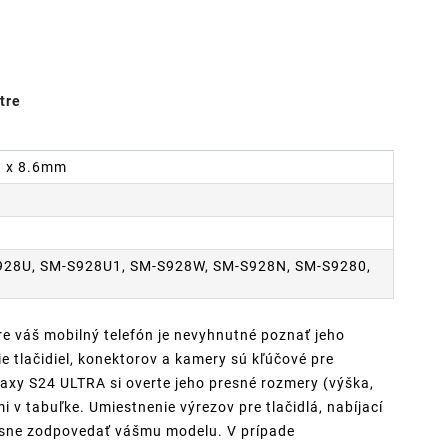
tre
79 x 8.6mm
928U, SM-S928U1, SM-S928W, SM-S928N, SM-S9280,
re váš mobilný telefón je nevyhnutné poznať jeho
 tlačidiel, konektorov a kamery sú kľúčové pre
xy S24 ULTRA si overte jeho presné rozmery (výška,
i v tabuľke. Umiestnenie výrezov pre tlačidlá, nabíjací
resne zodpovedať vášmu modelu. V prípade