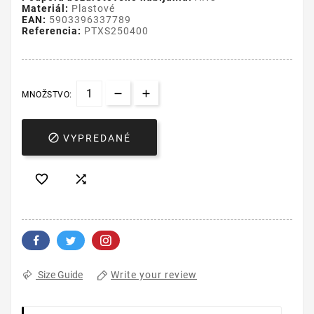
Materiál:
Plastové
EAN:
5903396337789
Referencia:
PTXS250400
MNOŽSTVO:

VYPREDANÉ


Write your review
Size Guide