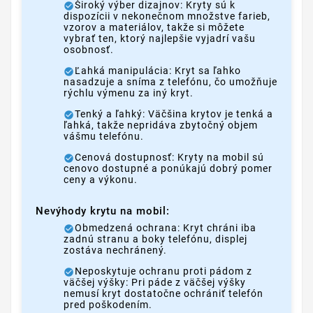
Široký výber dizajnov: Kryty sú k
dispozícii v nekonečnom množstve farieb,
vzorov a materiálov, takže si môžete
vybrať ten, ktorý najlepšie vyjadrí vašu
osobnosť.
Ľahká manipulácia: Kryt sa ľahko
nasadzuje a sníma z telefónu, čo umožňuje
rýchlu výmenu za iný kryt.
Tenký a ľahký: Väčšina krytov je tenká a
ľahká, takže nepridáva zbytočný objem
vášmu telefónu.
Cenová dostupnosť: Kryty na mobil sú
cenovo dostupné a ponúkajú dobrý pomer
ceny a výkonu.
Nevýhody krytu na mobil:
Obmedzená ochrana: Kryt chráni iba
zadnú stranu a boky telefónu, displej
zostáva nechránený.
Neposkytuje ochranu proti pádom z
väčšej výšky: Pri páde z väčšej výšky
nemusí kryt dostatočne ochrániť telefón
pred poškodením.