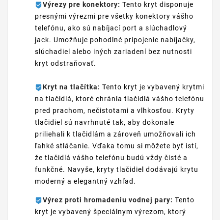
Výrezy pre konektory:
Tento kryt disponuje
presnými výrezmi pre všetky konektory vášho
telefónu, ako sú nabíjací port a slúchadlový
jack. Umožňuje pohodlné pripojenie nabíjačky,
slúchadiel alebo iných zariadení bez nutnosti
kryt odstraňovať.
Kryt na tlačítka:
Tento kryt je vybavený krytmi
na tlačidlá, ktoré chránia tlačidlá vášho telefónu
pred prachom, nečistotami a vlhkosťou. Kryty
tlačidiel sú navrhnuté tak, aby dokonale
priliehali k tlačidlám a zároveň umožňovali ich
ľahké stláčanie. Vďaka tomu si môžete byť istí,
že tlačidlá vášho telefónu budú vždy čisté a
funkčné. Navyše, kryty tlačidiel dodávajú krytu
moderný a elegantný vzhľad.
Výrez proti hromadeniu vodnej pary:
Tento
kryt je vybavený špeciálnym výrezom, ktorý