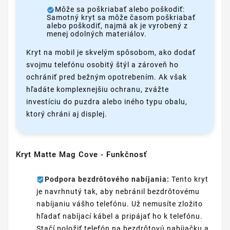
Môže sa poškriabať alebo poškodiť:
Samotný kryt sa môže časom poškriabať
alebo poškodiť, najmä ak je vyrobený z
menej odolných materiálov.
Kryt na mobil je skvelým spôsobom, ako dodať
svojmu telefónu osobitý štýl a zároveň ho
ochrániť pred bežným opotrebením. Ak však
hľadáte komplexnejšiu ochranu, zvážte
investíciu do puzdra alebo iného typu obalu,
ktorý chráni aj displej.
Kryt Matte Mag Cove - Funkčnosť
Podpora bezdrôtového nabíjania:
Tento kryt
je navrhnutý tak, aby nebránil bezdrôtovému
nabíjaniu vášho telefónu. Už nemusíte zložito
hľadať nabíjací kábel a pripájať ho k telefónu.
Stačí položiť telefón na bezdrôtovú nabíjačku a