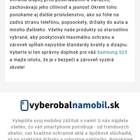
zachovávajú jeho citlivosť a jasnosť.Okrem toho
ponúkame aj ďalšie príslušenstvo, ako sú fólie na
zadnú stranu telefónu, popsockety, držiaky do auta a
mnoho ďalšieho. Všetky naše produkty sú starostlivo
vybrané, aby poskytovali maximálnu ochranu a
zároveň spĺňali najvyššie štandardy kvality a dizajnu.
Vyberte si ten správny doplnok pre váš
Samsung S25
a majte istotu, že je v bezpečí a zároveň vyzerá
skvele!
Vylepšite svoj mobilný zážitok s nami! U nás nájdete
všetko, čo váš smartphone potrebuje - od trendových
obalov, cez kvalitné ochranné sklá a špičkové slúchadlá,
až po praktické držiaky a robustné nabíjačky. Ponúkame