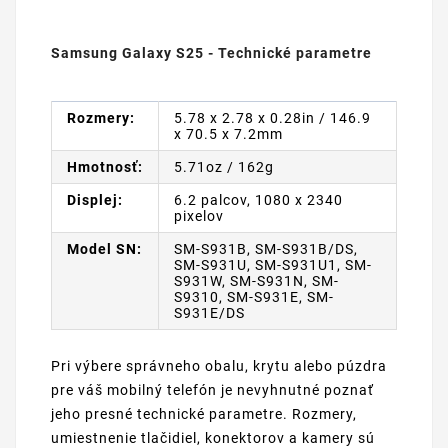
Samsung Galaxy S25 - Technické parametre
Rozmery:
5.78 x 2.78 x 0.28in / 146.9
x 70.5 x 7.2mm
Hmotnosť:
5.71oz / 162g
Displej:
6.2 palcov, 1080 x 2340
pixelov
Model SN:
SM-S931B, SM-S931B/DS,
SM-S931U, SM-S931U1, SM-
S931W, SM-S931N, SM-
S9310, SM-S931E, SM-
S931E/DS
Pri výbere správneho obalu, krytu alebo púzdra
pre váš mobilný telefón je nevyhnutné poznať
jeho presné technické parametre. Rozmery,
umiestnenie tlačidiel, konektorov a kamery sú