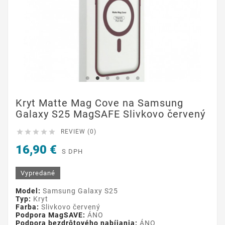
Kryt Matte Mag Cove na Samsung
Galaxy S25 MagSAFE Slivkovo červený





REVIEW (0)
16,90 €
S DPH
Vypredané
Model:
Samsung Galaxy S25
Typ:
Kryt
Farba:
Slivkovo červený
Podpora MagSAVE:
ÁNO
Podpora bezdrôtového nabíjania:
ÁNO