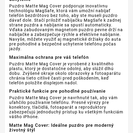
Puzdro Matte Mag Cover podporuje inovatívnu
technológiu MagSafe, ktorá vám umožní nabíjať
telefón bezdrôtovo bez toho, aby ste museli puzdro
dávať dole. Stačí priložiť nabíjačku MagSafe k zadnej
strane puzdra a nabíjanie sa spustí automaticky.
Vďaka zabudovaným magnetom puzdro pevne drží na
nabíjačke a zabezpečuje rýchle a efektívne nabíjanie.
Navyše, môžete využiť aj magnetické držiaky do auta
pre pohodlné a bezpečné uchytenie telefónu počas
jazdy.
Maximálna ochrana pre váš telefón
Puzdro Matte Mag Cover je vyrobené z kvalitného
plastu, ktorý je dostatočne odolný, aby slúžil dlhú
dobu. Zvýšené okraje okolo obrazovky a fotoaparátu
chránia tieto citlivé časti pred poškodením, keď
telefón položíte displejom nadol.
Praktické funkcie pre pohodlné používanie
Puzdro Matte Mag Cover je navrhnuté tak, aby vám
uľahčilo používanie telefónu. Presné výrezy pre
konektory, tlačidlá, fotoaparát a reproduktory
zabezpečujú jednoduchý prístup ku všetkým funkciám
vášho iPhone.
Matte Mag Cover: Ideálne puzdro pre moderný
životný štýl