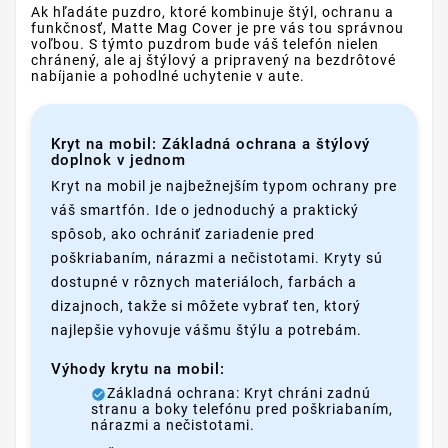
Ak hľadáte puzdro, ktoré kombinuje štýl, ochranu a
funkčnosť, Matte Mag Cover je pre vás tou správnou
voľbou. S týmto puzdrom bude váš telefón nielen
chránený, ale aj štýlový a pripravený na bezdrôtové
nabíjanie a pohodlné uchytenie v aute.
Kryt na mobil: Základná ochrana a štýlový
doplnok v jednom
Kryt na mobil je najbežnejším typom ochrany pre
váš smartfón. Ide o jednoduchý a praktický
spôsob, ako ochrániť zariadenie pred
poškriabaním, nárazmi a nečistotami. Kryty sú
dostupné v rôznych materiáloch, farbách a
dizajnoch, takže si môžete vybrať ten, ktorý
najlepšie vyhovuje vášmu štýlu a potrebám.
Výhody krytu na mobil:
Základná ochrana: Kryt chráni zadnú
stranu a boky telefónu pred poškriabaním,
nárazmi a nečistotami.