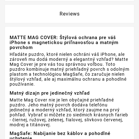
Reviews
MATTE MAG COVER: Štýlová ochrana pre váš
iPhone s magnetickou priľnavosťou a matným
povrchom
Hľadáte puzdro, ktoré nielen ochráni váš iPhone, ale
zároveň mu dodá moderný a elegantný vzhľad? Matte
Mag Cover je pre vás tou správnou voľbou. Toto
puzdro kombinuje matný priehľadný povrch s odolným
plastom a technológiou MagSafe, čo zaručuje nielen
štýlový vzhľad, ale aj maximálnu ochranu a pohodlné
používanie.
Matný dizajn pre jedinečný vzhľad
Matte Mag Cover nie je len obyčajné priehľadné
puzdro. Jeho matný povrch dodáva telefónu
jedinečný a moderný vzhľad, ktorý zaujme na prvý
pohľad. Vybrať si môžete zo siedmich krásnych farieb
- čiernej, ružovej, zelenej, fialovej, slivkovo červenej,
modrej a titánovej.
MagSafe: Nabíjanie bez káblov a pohodlné
uchytenie