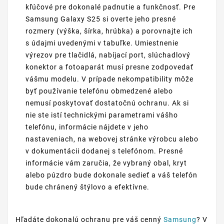
kľúčové pre dokonalé padnutie a funkčnosť. Pre
Samsung Galaxy S25 si overte jeho presné
rozmery (výška, šírka, hrúbka) a porovnajte ich
s údajmi uvedenými v tabuľke. Umiestnenie
výrezov pre tlačidlá, nabíjací port, slúchadlový
konektor a fotoaparát musí presne zodpovedať
vášmu modelu. V prípade nekompatibility môže
byť používanie telefónu obmedzené alebo
nemusí poskytovať dostatočnú ochranu. Ak si
nie ste istí technickými parametrami vášho
telefónu, informácie nájdete v jeho
nastaveniach, na webovej stránke výrobcu alebo
v dokumentácii dodanej s telefónom. Presné
informácie vám zaručia, že vybraný obal, kryt
alebo púzdro bude dokonale sedieť a váš telefón
bude chránený štýlovo a efektívne.
Hľadáte dokonalú ochranu pre váš cenný
Samsung
? V