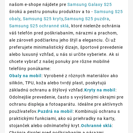
našom e-shope nájdete pre
Samsung Galaxy S25
širokú a pestru ponuku produktov a to -
Samsung S25
obaly
,
Samsung S25 kryty
,
Samsung S25 puzdra
,
Samsung S25 ochranné sklá
, ktoré nielenže ochránia
váš telefón pred poškriabaním, nárazmi a prachom,
ale zároveň podčiarknu jeho štýl a eleganciu. Či už
preferujete minimalistický dizajn, športové prevedenie
alebo luxusný vzhľad, u nás si určite vyberiete. Ak si
chcete vybrať z našej ponuky pre rôzne mobilné
telefóny ponúkame:
Obaly na mobil
: Vyrobené z rôznych materiálov ako
silikón, TPU, koža alebo tvrdý plast, poskytujú
základnú ochranu a štýlový vzhľad.
Kryty na mobil
:
Odolnejšie prevedenie, často s vyvýšenými okrajmi pre
ochranu displeja a fotoaparátu. Ideálne pre aktívnych
používateľov.
Puzdrá na mobil
: Kombinujú ochranu s
praktickými funkciami, ako sú priehradky na karty,
stojanček alebo odnímateľný kryt.
Ochranné sklá
:
Chránia displej pred poškriabaním a nárazmi,