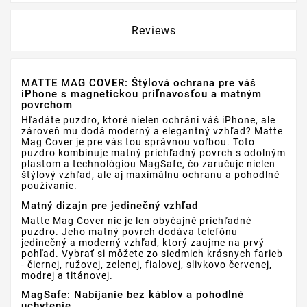
Reviews
MATTE MAG COVER: Štýlová ochrana pre váš
iPhone s magnetickou priľnavosťou a matným
povrchom
Hľadáte puzdro, ktoré nielen ochráni váš iPhone, ale
zároveň mu dodá moderný a elegantný vzhľad? Matte
Mag Cover je pre vás tou správnou voľbou. Toto
puzdro kombinuje matný priehľadný povrch s odolným
plastom a technológiou MagSafe, čo zaručuje nielen
štýlový vzhľad, ale aj maximálnu ochranu a pohodlné
používanie.
Matný dizajn pre jedinečný vzhľad
Matte Mag Cover nie je len obyčajné priehľadné
puzdro. Jeho matný povrch dodáva telefónu
jedinečný a moderný vzhľad, ktorý zaujme na prvý
pohľad. Vybrať si môžete zo siedmich krásnych farieb
- čiernej, ružovej, zelenej, fialovej, slivkovo červenej,
modrej a titánovej.
MagSafe: Nabíjanie bez káblov a pohodlné
uchytenie