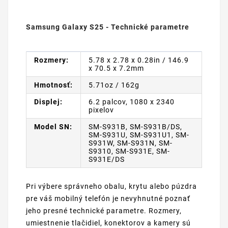
Samsung Galaxy S25 - Technické parametre
Rozmery:
5.78 x 2.78 x 0.28in / 146.9
x 70.5 x 7.2mm
Hmotnosť:
5.71oz / 162g
Displej:
6.2 palcov, 1080 x 2340
pixelov
Model SN:
SM-S931B, SM-S931B/DS,
SM-S931U, SM-S931U1, SM-
S931W, SM-S931N, SM-
S9310, SM-S931E, SM-
S931E/DS
Pri výbere správneho obalu, krytu alebo púzdra
pre váš mobilný telefón je nevyhnutné poznať
jeho presné technické parametre. Rozmery,
umiestnenie tlačidiel, konektorov a kamery sú