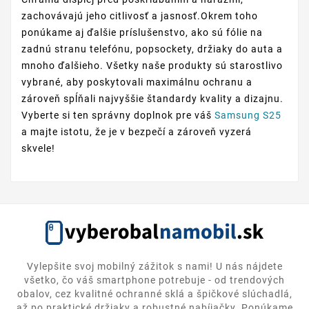
zachovávajú jeho citlivosť a jasnosť.Okrem toho
ponúkame aj ďalšie príslušenstvo, ako sú fólie na
zadnú stranu telefónu, popsockety, držiaky do auta a
mnoho ďalšieho. Všetky naše produkty sú starostlivo
vybrané, aby poskytovali maximálnu ochranu a
zároveň spĺňali najvyššie štandardy kvality a dizajnu.
Vyberte si ten správny doplnok pre váš
Samsung S25
a majte istotu, že je v bezpečí a zároveň vyzerá
skvele!
Vylepšite svoj mobilný zážitok s nami! U nás nájdete
všetko, čo váš smartphone potrebuje - od trendových
obalov, cez kvalitné ochranné sklá a špičkové slúchadlá,
až po praktické držiaky a robustné nabíjačky. Ponúkame