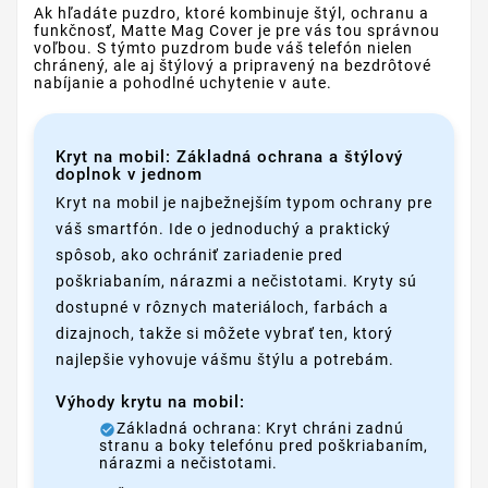
Ak hľadáte puzdro, ktoré kombinuje štýl, ochranu a
funkčnosť, Matte Mag Cover je pre vás tou správnou
voľbou. S týmto puzdrom bude váš telefón nielen
chránený, ale aj štýlový a pripravený na bezdrôtové
nabíjanie a pohodlné uchytenie v aute.
Kryt na mobil: Základná ochrana a štýlový
doplnok v jednom
Kryt na mobil je najbežnejším typom ochrany pre
váš smartfón. Ide o jednoduchý a praktický
spôsob, ako ochrániť zariadenie pred
poškriabaním, nárazmi a nečistotami. Kryty sú
dostupné v rôznych materiáloch, farbách a
dizajnoch, takže si môžete vybrať ten, ktorý
najlepšie vyhovuje vášmu štýlu a potrebám.
Výhody krytu na mobil:
Základná ochrana: Kryt chráni zadnú
stranu a boky telefónu pred poškriabaním,
nárazmi a nečistotami.