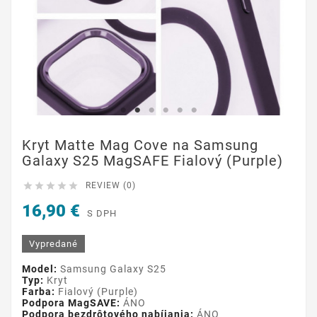
Kryt Matte Mag Cove na Samsung
Galaxy S25 MagSAFE Fialový (Purple)





REVIEW (0)
16,90 €
S DPH
Vypredané
Model:
Samsung Galaxy S25
Typ:
Kryt
Farba:
Fialový (Purple)
Podpora MagSAVE:
ÁNO
Podpora bezdrôtového nabíjania:
ÁNO