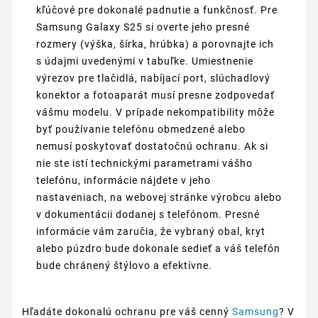
kľúčové pre dokonalé padnutie a funkčnosť. Pre
Samsung Galaxy S25 si overte jeho presné
rozmery (výška, šírka, hrúbka) a porovnajte ich
s údajmi uvedenými v tabuľke. Umiestnenie
výrezov pre tlačidlá, nabíjací port, slúchadlový
konektor a fotoaparát musí presne zodpovedať
vášmu modelu. V prípade nekompatibility môže
byť používanie telefónu obmedzené alebo
nemusí poskytovať dostatočnú ochranu. Ak si
nie ste istí technickými parametrami vášho
telefónu, informácie nájdete v jeho
nastaveniach, na webovej stránke výrobcu alebo
v dokumentácii dodanej s telefónom. Presné
informácie vám zaručia, že vybraný obal, kryt
alebo púzdro bude dokonale sedieť a váš telefón
bude chránený štýlovo a efektívne.
Hľadáte dokonalú ochranu pre váš cenný
Samsung
? V