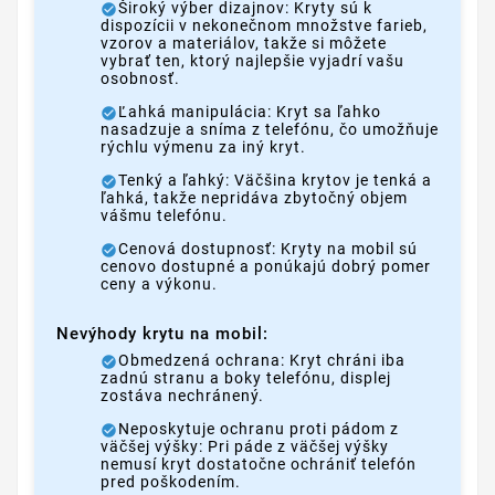
Široký výber dizajnov: Kryty sú k
dispozícii v nekonečnom množstve farieb,
vzorov a materiálov, takže si môžete
vybrať ten, ktorý najlepšie vyjadrí vašu
osobnosť.
Ľahká manipulácia: Kryt sa ľahko
nasadzuje a sníma z telefónu, čo umožňuje
rýchlu výmenu za iný kryt.
Tenký a ľahký: Väčšina krytov je tenká a
ľahká, takže nepridáva zbytočný objem
vášmu telefónu.
Cenová dostupnosť: Kryty na mobil sú
cenovo dostupné a ponúkajú dobrý pomer
ceny a výkonu.
Nevýhody krytu na mobil:
Obmedzená ochrana: Kryt chráni iba
zadnú stranu a boky telefónu, displej
zostáva nechránený.
Neposkytuje ochranu proti pádom z
väčšej výšky: Pri páde z väčšej výšky
nemusí kryt dostatočne ochrániť telefón
pred poškodením.