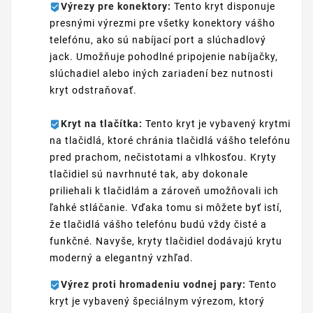
Výrezy pre konektory:
Tento kryt disponuje
presnými výrezmi pre všetky konektory vášho
telefónu, ako sú nabíjací port a slúchadlový
jack. Umožňuje pohodlné pripojenie nabíjačky,
slúchadiel alebo iných zariadení bez nutnosti
kryt odstraňovať.
Kryt na tlačítka:
Tento kryt je vybavený krytmi
na tlačidlá, ktoré chránia tlačidlá vášho telefónu
pred prachom, nečistotami a vlhkosťou. Kryty
tlačidiel sú navrhnuté tak, aby dokonale
priliehali k tlačidlám a zároveň umožňovali ich
ľahké stláčanie. Vďaka tomu si môžete byť istí,
že tlačidlá vášho telefónu budú vždy čisté a
funkčné. Navyše, kryty tlačidiel dodávajú krytu
moderný a elegantný vzhľad.
Výrez proti hromadeniu vodnej pary:
Tento
kryt je vybavený špeciálnym výrezom, ktorý