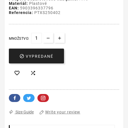
Materiál:
Plastové
EAN:
5903396337796
Referencia:
PTXS250402
MNOŽSTVO:

VYPREDANÉ


Write your review
Size Guide