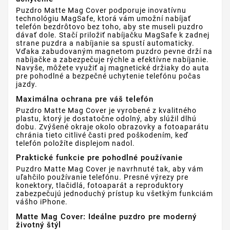
Puzdro Matte Mag Cover podporuje inovatívnu
technológiu MagSafe, ktorá vám umožní nabíjať
telefón bezdrôtovo bez toho, aby ste museli puzdro
dávať dole. Stačí priložiť nabíjačku MagSafe k zadnej
strane puzdra a nabíjanie sa spustí automaticky.
Vďaka zabudovaným magnetom puzdro pevne drží na
nabíjačke a zabezpečuje rýchle a efektívne nabíjanie.
Navyše, môžete využiť aj magnetické držiaky do auta
pre pohodlné a bezpečné uchytenie telefónu počas
jazdy.
Maximálna ochrana pre váš telefón
Puzdro Matte Mag Cover je vyrobené z kvalitného
plastu, ktorý je dostatočne odolný, aby slúžil dlhú
dobu. Zvýšené okraje okolo obrazovky a fotoaparátu
chránia tieto citlivé časti pred poškodením, keď
telefón položíte displejom nadol.
Praktické funkcie pre pohodlné používanie
Puzdro Matte Mag Cover je navrhnuté tak, aby vám
uľahčilo používanie telefónu. Presné výrezy pre
konektory, tlačidlá, fotoaparát a reproduktory
zabezpečujú jednoduchý prístup ku všetkým funkciám
vášho iPhone.
Matte Mag Cover: Ideálne puzdro pre moderný
životný štýl