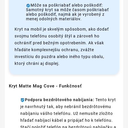
Môže sa poškriabať alebo poškodiť:
Samotný kryt sa môže časom poškriabať
alebo poškodiť, najmä ak je vyrobený z
menej odolných materiálov.
Kryt na mobil je skvelým spôsobom, ako dodať
svojmu telefónu osobitý štýl a zároveň ho
ochrániť pred bežným opotrebením. Ak však
hľadáte komplexnejšiu ochranu, zvážte
investíciu do puzdra alebo iného typu obalu,
ktorý chráni aj displej.
Kryt Matte Mag Cove - Funkčnosť
Podpora bezdrôtového nabíjania:
Tento kryt
je navrhnutý tak, aby nebránil bezdrôtovému
nabíjaniu vášho telefónu. Už nemusíte zložito
hľadať nabíjací kábel a pripájať ho k telefónu.
Stačí položiť telefón na bezdrôtovú nabíjačku a