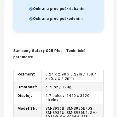
Ochrana pred poškriabaním
Ochrana pred poškodením
Samsung Galaxy S25 Plus - Technické
parametre
Rozmery:
6.24 x 2.98 x 0.29in / 158.4
x 75.8 x 7.3mm
Hmotnosť:
6.70oz / 190g
Displej:
6.7 palcov, 1440 x 3120
pixelov
Model SN:
SM-S936B, SM-S936B/DS,
SM-S936U, SM-S936U1, SM-
S936W, SM-S936N, SM-