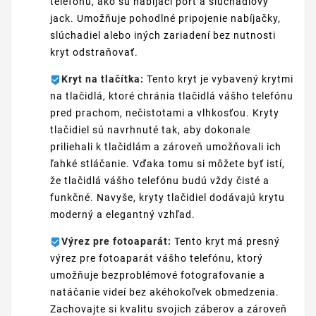
telefónu, ako sú nabíjací port a slúchadlový
jack. Umožňuje pohodlné pripojenie nabíjačky,
slúchadiel alebo iných zariadení bez nutnosti
kryt odstraňovať.
Kryt na tlačítka:
Tento kryt je vybavený krytmi
na tlačidlá, ktoré chránia tlačidlá vášho telefónu
pred prachom, nečistotami a vlhkosťou. Kryty
tlačidiel sú navrhnuté tak, aby dokonale
priliehali k tlačidlám a zároveň umožňovali ich
ľahké stláčanie. Vďaka tomu si môžete byť istí,
že tlačidlá vášho telefónu budú vždy čisté a
funkčné. Navyše, kryty tlačidiel dodávajú krytu
moderný a elegantný vzhľad.
Výrez pre fotoaparát:
Tento kryt má presný
výrez pre fotoaparát vášho telefónu, ktorý
umožňuje bezproblémové fotografovanie a
natáčanie videí bez akéhokoľvek obmedzenia.
Zachovajte si kvalitu svojich záberov a zároveň