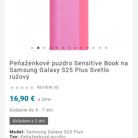
Peňaženkové puzdro Sensitive Book na
Samsung Galaxy S25 Plus Svetlo
ružový





REVIEW (0)
16,90 €
S DPH
Dodanie do 5 - 7 dní
Skladom o 2 dni
Model:
Samsung Galaxy S25 Plus
Typ:
Peňaženkové puzdro