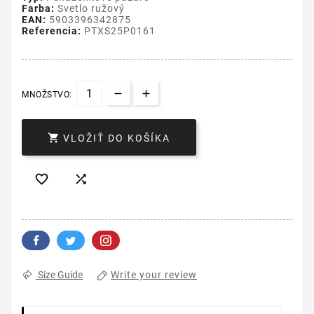
Farba:
Svetlo ružový
EAN:
5903396342875
Referencia:
PTXS25P0161
MNOŽSTVO:

VLOŽIŤ DO KOŠÍKA


Write your review
Size Guide