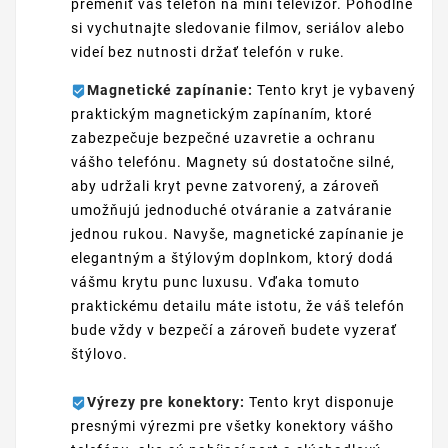
premeniť váš telefón na mini televízor. Pohodlne
si vychutnajte sledovanie filmov, seriálov alebo
videí bez nutnosti držať telefón v ruke.
Magnetické zapínanie:
Tento kryt je vybavený
praktickým magnetickým zapínaním, ktoré
zabezpečuje bezpečné uzavretie a ochranu
vášho telefónu. Magnety sú dostatočne silné,
aby udržali kryt pevne zatvorený, a zároveň
umožňujú jednoduché otváranie a zatváranie
jednou rukou. Navyše, magnetické zapínanie je
elegantným a štýlovým doplnkom, ktorý dodá
vášmu krytu punc luxusu. Vďaka tomuto
praktickému detailu máte istotu, že váš telefón
bude vždy v bezpečí a zároveň budete vyzerať
štýlovo.
Výrezy pre konektory:
Tento kryt disponuje
presnými výrezmi pre všetky konektory vášho