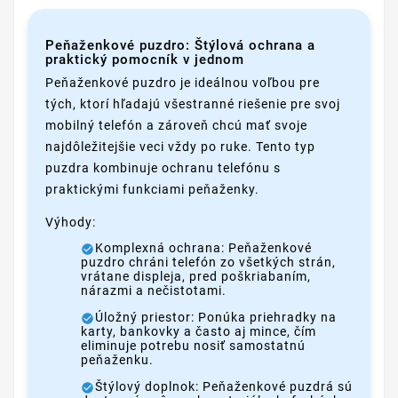
Peňaženkové puzdro: Štýlová ochrana a
praktický pomocník v jednom
Peňaženkové puzdro je ideálnou voľbou pre
tých, ktorí hľadajú všestranné riešenie pre svoj
mobilný telefón a zároveň chcú mať svoje
najdôležitejšie veci vždy po ruke. Tento typ
puzdra kombinuje ochranu telefónu s
praktickými funkciami peňaženky.
Výhody:
Komplexná ochrana: Peňaženkové
puzdro chráni telefón zo všetkých strán,
vrátane displeja, pred poškriabaním,
nárazmi a nečistotami.
Úložný priestor: Ponúka priehradky na
karty, bankovky a často aj mince, čím
eliminuje potrebu nosiť samostatnú
peňaženku.
Štýlový doplnok: Peňaženkové puzdrá sú