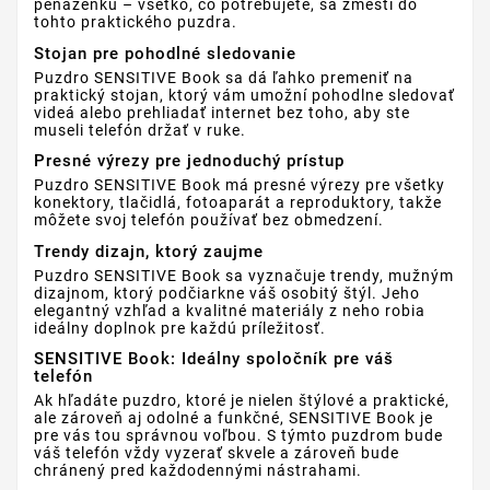
peňaženku – všetko, čo potrebujete, sa zmestí do
tohto praktického puzdra.
Stojan pre pohodlné sledovanie
Puzdro SENSITIVE Book sa dá ľahko premeniť na
praktický stojan, ktorý vám umožní pohodlne sledovať
videá alebo prehliadať internet bez toho, aby ste
museli telefón držať v ruke.
Presné výrezy pre jednoduchý prístup
Puzdro SENSITIVE Book má presné výrezy pre všetky
konektory, tlačidlá, fotoaparát a reproduktory, takže
môžete svoj telefón používať bez obmedzení.
Trendy dizajn, ktorý zaujme
Puzdro SENSITIVE Book sa vyznačuje trendy, mužným
dizajnom, ktorý podčiarkne váš osobitý štýl. Jeho
elegantný vzhľad a kvalitné materiály z neho robia
ideálny doplnok pre každú príležitosť.
SENSITIVE Book: Ideálny spoločník pre váš
telefón
Ak hľadáte puzdro, ktoré je nielen štýlové a praktické,
ale zároveň aj odolné a funkčné, SENSITIVE Book je
pre vás tou správnou voľbou. S týmto puzdrom bude
váš telefón vždy vyzerať skvele a zároveň bude
chránený pred každodennými nástrahami.