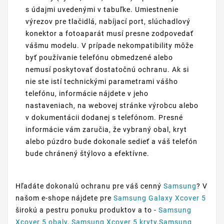
s údajmi uvedenými v tabuľke. Umiestnenie
výrezov pre tlačidlá, nabíjací port, slúchadlový
konektor a fotoaparát musí presne zodpovedať
vášmu modelu. V prípade nekompatibility môže
byť používanie telefónu obmedzené alebo
nemusí poskytovať dostatočnú ochranu. Ak si
nie ste istí technickými parametrami vášho
telefónu, informácie nájdete v jeho
nastaveniach, na webovej stránke výrobcu alebo
v dokumentácii dodanej s telefónom. Presné
informácie vám zaručia, že vybraný obal, kryt
alebo púzdro bude dokonale sedieť a váš telefón
bude chránený štýlovo a efektívne.
Hľadáte dokonalú ochranu pre váš cenný
Samsung
? V
našom e-shope nájdete pre
Samsung Galaxy Xcover 5
širokú a pestru ponuku produktov a to -
Samsung
Xcover 5 obaly
,
Samsung Xcover 5 kryty
,
Samsung