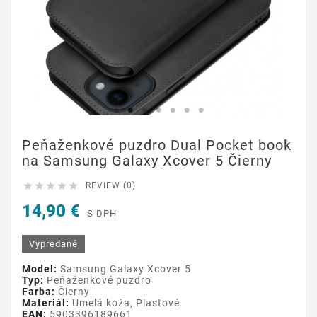
Peňaženkové puzdro Dual Pocket book
na Samsung Galaxy Xcover 5 Čierny





REVIEW (0)
14,90 €
S DPH
Vypredané
Model:
Samsung Galaxy Xcover 5
Typ:
Peňaženkové puzdro
Farba:
Čierny
Materiál:
Umelá koža, Plastové
EAN:
5903396189661