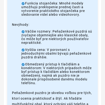
Funkcia stojančeka: Mnohé modely
umožňujú preklopenie prednej časti a
vytvorenie praktického stojančeka pre
sledovanie videí alebo videohovory.
Nevýhody:
Väčšie rozmery: Peňaženkové puzdrá sú
zvyčajne objemnejšie ako klasické obaly,
čo môže byť pre niektorých používateľov
nepraktické.
Vyššia cena: V porovnaní s
jednoduchými obalmi bývajú peňaženkové
puzdrá drahšie.
Obmedzený prístup k tlačidlám a
konektorom: V niektorých prípadoch môže
byť prístup k tlačidlám alebo konektorom
obmedzený, najmä ak puzdro nie je
dokonale prispôsobené danému modelu
telefónu.
Peňaženkové puzdro je skvelou voľbou pre tých,
ktorí ocenia praktickosť a štýl. Ak hľadáte
multifunkčný obal, ktorý ochráni váš telefón a