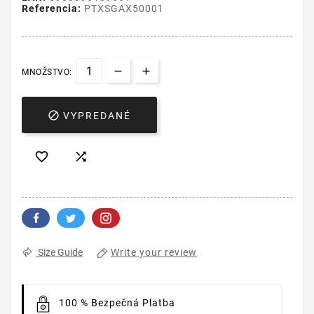
Referencia:
PTXSGAX50001
MNOŽSTVO:

VYPREDANÉ


Write your review
Size Guide
100 % Bezpečná Platba