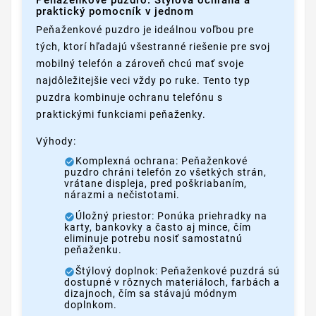
Peňaženkové puzdro: Štýlová ochrana a
praktický pomocník v jednom
Peňaženkové puzdro je ideálnou voľbou pre
tých, ktorí hľadajú všestranné riešenie pre svoj
mobilný telefón a zároveň chcú mať svoje
najdôležitejšie veci vždy po ruke. Tento typ
puzdra kombinuje ochranu telefónu s
praktickými funkciami peňaženky.
Výhody:
Komplexná ochrana: Peňaženkové
puzdro chráni telefón zo všetkých strán,
vrátane displeja, pred poškriabaním,
nárazmi a nečistotami.
Úložný priestor: Ponúka priehradky na
karty, bankovky a často aj mince, čím
eliminuje potrebu nosiť samostatnú
peňaženku.
Štýlový doplnok: Peňaženkové puzdrá sú
dostupné v rôznych materiáloch, farbách a
dizajnoch, čím sa stávajú módnym
doplnkom.