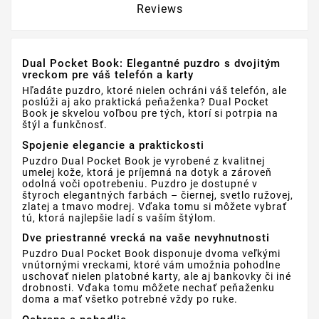
Reviews
Dual Pocket Book: Elegantné puzdro s dvojitým
vreckom pre váš telefón a karty
Hľadáte puzdro, ktoré nielen ochráni váš telefón, ale
poslúži aj ako praktická peňaženka? Dual Pocket
Book je skvelou voľbou pre tých, ktorí si potrpia na
štýl a funkčnosť.
Spojenie elegancie a praktickosti
Puzdro Dual Pocket Book je vyrobené z kvalitnej
umelej kože, ktorá je príjemná na dotyk a zároveň
odolná voči opotrebeniu. Puzdro je dostupné v
štyroch elegantných farbách – čiernej, svetlo ružovej,
zlatej a tmavo modrej. Vďaka tomu si môžete vybrať
tú, ktorá najlepšie ladí s vaším štýlom.
Dve priestranné vrecká na vaše nevyhnutnosti
Puzdro Dual Pocket Book disponuje dvoma veľkými
vnútornými vreckami, ktoré vám umožnia pohodlne
uschovať nielen platobné karty, ale aj bankovky či iné
drobnosti. Vďaka tomu môžete nechať peňaženku
doma a mať všetko potrebné vždy po ruke.