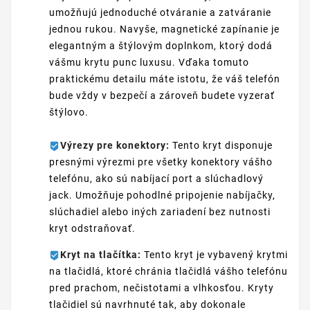
umožňujú jednoduché otváranie a zatváranie
jednou rukou. Navyše, magnetické zapínanie je
elegantným a štýlovým doplnkom, ktorý dodá
vášmu krytu punc luxusu. Vďaka tomuto
praktickému detailu máte istotu, že váš telefón
bude vždy v bezpečí a zároveň budete vyzerať
štýlovo.
Výrezy pre konektory:
Tento kryt disponuje
presnými výrezmi pre všetky konektory vášho
telefónu, ako sú nabíjací port a slúchadlový
jack. Umožňuje pohodlné pripojenie nabíjačky,
slúchadiel alebo iných zariadení bez nutnosti
kryt odstraňovať.
Kryt na tlačítka:
Tento kryt je vybavený krytmi
na tlačidlá, ktoré chránia tlačidlá vášho telefónu
pred prachom, nečistotami a vlhkosťou. Kryty
tlačidiel sú navrhnuté tak, aby dokonale