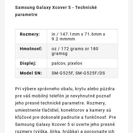
Samsung Galaxy Xcover 5 - Technické
parametre
Rozmery:
in / 147.1mm x 71.6mm x
9.2 mmmm
Hmotnosť:
oz / 172 grams or 180
gramsg
Displej:
palcov, pixelov
Model SN:
SM-G525F, SM-G525F/DS
Pri výbere správneho obalu, krytu alebo púzdra
pre váš mobilný telefón je nevyhnutné poznať
jeho presné technické parametre. Rozmery,
umiestnenie tlačidiel, konektorov a kamery sú
kľúčové pre dokonalé padnutie a funkčnosť. Pre
Samsung Galaxy Xcover 5 si overte jeho presné
rozmery (výška, šírka, hrúbka) a porovnajte ich