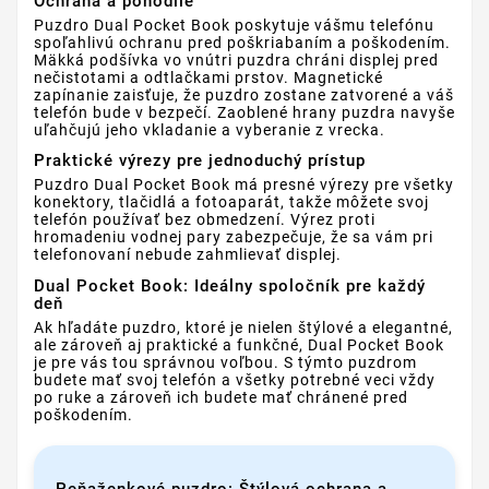
Ochrana a pohodlie
Puzdro Dual Pocket Book poskytuje vášmu telefónu
spoľahlivú ochranu pred poškriabaním a poškodením.
Mäkká podšívka vo vnútri puzdra chráni displej pred
nečistotami a odtlačkami prstov. Magnetické
zapínanie zaisťuje, že puzdro zostane zatvorené a váš
telefón bude v bezpečí. Zaoblené hrany puzdra navyše
uľahčujú jeho vkladanie a vyberanie z vrecka.
Praktické výrezy pre jednoduchý prístup
Puzdro Dual Pocket Book má presné výrezy pre všetky
konektory, tlačidlá a fotoaparát, takže môžete svoj
telefón používať bez obmedzení. Výrez proti
hromadeniu vodnej pary zabezpečuje, že sa vám pri
telefonovaní nebude zahmlievať displej.
Dual Pocket Book: Ideálny spoločník pre každý
deň
Ak hľadáte puzdro, ktoré je nielen štýlové a elegantné,
ale zároveň aj praktické a funkčné, Dual Pocket Book
je pre vás tou správnou voľbou. S týmto puzdrom
budete mať svoj telefón a všetky potrebné veci vždy
po ruke a zároveň ich budete mať chránené pred
poškodením.