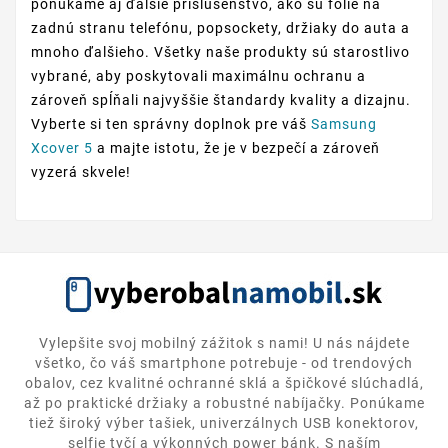
ponúkame aj ďalšie príslušenstvo, ako sú fólie na
zadnú stranu telefónu, popsockety, držiaky do auta a
mnoho ďalšieho. Všetky naše produkty sú starostlivo
vybrané, aby poskytovali maximálnu ochranu a
zároveň spĺňali najvyššie štandardy kvality a dizajnu.
Vyberte si ten správny doplnok pre váš
Samsung
Xcover 5
a majte istotu, že je v bezpečí a zároveň
vyzerá skvele!
Vylepšite svoj mobilný zážitok s nami! U nás nájdete
všetko, čo váš smartphone potrebuje - od trendových
obalov, cez kvalitné ochranné sklá a špičkové slúchadlá,
až po praktické držiaky a robustné nabíjačky. Ponúkame
tiež široký výber tašiek, univerzálnych USB konektorov,
selfie tyčí a výkonných power bánk. S naším