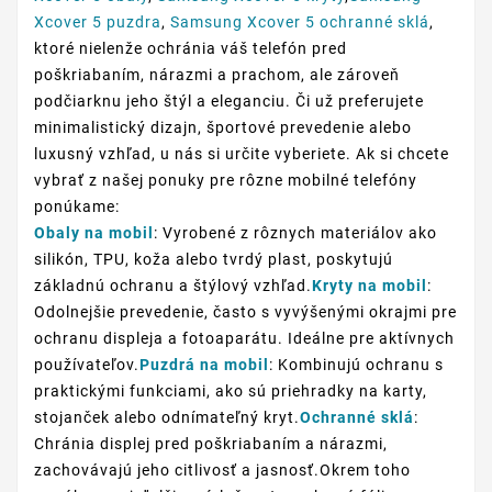
Xcover 5 puzdra
,
Samsung Xcover 5 ochranné sklá
,
ktoré nielenže ochránia váš telefón pred
poškriabaním, nárazmi a prachom, ale zároveň
podčiarknu jeho štýl a eleganciu. Či už preferujete
minimalistický dizajn, športové prevedenie alebo
luxusný vzhľad, u nás si určite vyberiete. Ak si chcete
vybrať z našej ponuky pre rôzne mobilné telefóny
ponúkame:
Obaly na mobil
: Vyrobené z rôznych materiálov ako
silikón, TPU, koža alebo tvrdý plast, poskytujú
základnú ochranu a štýlový vzhľad.
Kryty na mobil
:
Odolnejšie prevedenie, často s vyvýšenými okrajmi pre
ochranu displeja a fotoaparátu. Ideálne pre aktívnych
používateľov.
Puzdrá na mobil
: Kombinujú ochranu s
praktickými funkciami, ako sú priehradky na karty,
stojanček alebo odnímateľný kryt.
Ochranné sklá
:
Chránia displej pred poškriabaním a nárazmi,
zachovávajú jeho citlivosť a jasnosť.Okrem toho