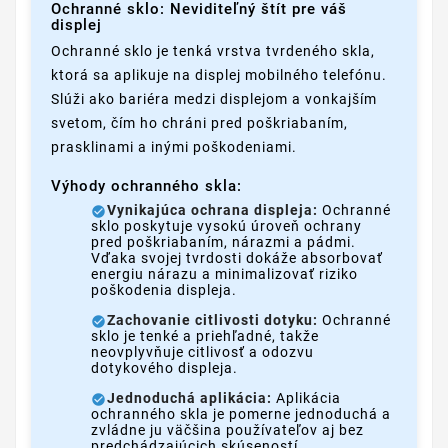
Ochranné sklo: Neviditeľný štít pre váš
displej
Ochranné sklo je tenká vrstva tvrdeného skla,
ktorá sa aplikuje na displej mobilného telefónu.
Slúži ako bariéra medzi displejom a vonkajším
svetom, čím ho chráni pred poškriabaním,
prasklinami a inými poškodeniami.
Výhody ochranného skla:
Vynikajúca ochrana displeja:
Ochranné
sklo poskytuje vysokú úroveň ochrany
pred poškriabaním, nárazmi a pádmi.
Vďaka svojej tvrdosti dokáže absorbovať
energiu nárazu a minimalizovať riziko
poškodenia displeja.
Zachovanie citlivosti dotyku:
Ochranné
sklo je tenké a priehľadné, takže
neovplyvňuje citlivosť a odozvu
dotykového displeja.
Jednoduchá aplikácia:
Aplikácia
ochranného skla je pomerne jednoduchá a
zvládne ju väčšina používateľov aj bez
predchádzajúcich skúseností.