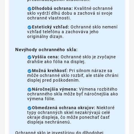
Dlhodobá ochrana:
Kvalitné ochranné
sklo vydrží dlhú dobu a zachová si svoje
ochranné vlastnosti.
Estetický vzhľad:
Ochranné sklo nemení
vzhľad telefónu a zachováva jeho
originálny dizajn.
Nevýhody ochranného skla:
Vyššia cena:
Ochranné sklo je zvyčajne
drahšie ako fólia na displej.
Možná krehkosť:
Pri silnom náraze sa
môže ochranné sklo rozbiť, ale stále chráni
displej pred poškodením.
Náročnejšia výmena:
Výmena rozbitého
ochranného skla môže byť náročnejšia ako
výmena fólie.
Obmedzená ochrana okrajov:
Niektoré
typy ochranných skiel nezakrývajú celé
okraje displeja, čo môže ponechať časť
displeja nechránenú.
Ochranné sklo je investíciou do dlhodobej