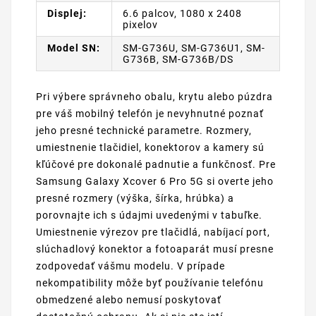
Displej:
6.6 palcov, 1080 x 2408
pixelov
Model SN:
SM-G736U, SM-G736U1, SM-
G736B, SM-G736B/DS
Pri výbere správneho obalu, krytu alebo púzdra
pre váš mobilný telefón je nevyhnutné poznať
jeho presné technické parametre. Rozmery,
umiestnenie tlačidiel, konektorov a kamery sú
kľúčové pre dokonalé padnutie a funkčnosť. Pre
Samsung Galaxy Xcover 6 Pro 5G si overte jeho
presné rozmery (výška, šírka, hrúbka) a
porovnajte ich s údajmi uvedenými v tabuľke.
Umiestnenie výrezov pre tlačidlá, nabíjací port,
slúchadlový konektor a fotoaparát musí presne
zodpovedať vášmu modelu. V prípade
nekompatibility môže byť používanie telefónu
obmedzené alebo nemusí poskytovať