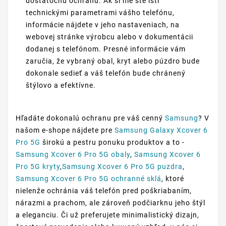
dostatočnú ochranu. Ak si nie ste istí
technickými parametrami vášho telefónu,
informácie nájdete v jeho nastaveniach, na
webovej stránke výrobcu alebo v dokumentácii
dodanej s telefónom. Presné informácie vám
zaručia, že vybraný obal, kryt alebo púzdro bude
dokonale sedieť a váš telefón bude chránený
štýlovo a efektívne.
Hľadáte dokonalú ochranu pre váš cenný
Samsung
? V
našom e-shope nájdete pre
Samsung Galaxy Xcover 6
Pro 5G
širokú a pestru ponuku produktov a to -
Samsung Xcover 6 Pro 5G obaly
,
Samsung Xcover 6
Pro 5G kryty
,
Samsung Xcover 6 Pro 5G puzdra
,
Samsung Xcover 6 Pro 5G ochranné sklá
, ktoré
nielenže ochránia váš telefón pred poškriabaním,
nárazmi a prachom, ale zároveň podčiarknu jeho štýl
a eleganciu. Či už preferujete minimalistický dizajn,