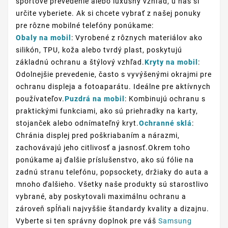
športové prevedenie alebo luxusný vzhľad, u nás si
určite vyberiete. Ak si chcete vybrať z našej ponuky
pre rôzne mobilné telefóny ponúkame:
Obaly na mobil
: Vyrobené z rôznych materiálov ako
silikón, TPU, koža alebo tvrdý plast, poskytujú
základnú ochranu a štýlový vzhľad.
Kryty na mobil
:
Odolnejšie prevedenie, často s vyvýšenými okrajmi pre
ochranu displeja a fotoaparátu. Ideálne pre aktívnych
používateľov.
Puzdrá na mobil
: Kombinujú ochranu s
praktickými funkciami, ako sú priehradky na karty,
stojanček alebo odnímateľný kryt.
Ochranné sklá
:
Chránia displej pred poškriabaním a nárazmi,
zachovávajú jeho citlivosť a jasnosť.Okrem toho
ponúkame aj ďalšie príslušenstvo, ako sú fólie na
zadnú stranu telefónu, popsockety, držiaky do auta a
mnoho ďalšieho. Všetky naše produkty sú starostlivo
vybrané, aby poskytovali maximálnu ochranu a
zároveň spĺňali najvyššie štandardy kvality a dizajnu.
Vyberte si ten správny doplnok pre váš
Samsung