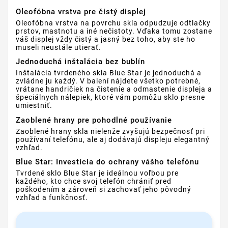
Oleofóbna vrstva pre čistý displej
Oleofóbna vrstva na povrchu skla odpudzuje odtlačky
prstov, mastnotu a iné nečistoty. Vďaka tomu zostane
váš displej vždy čistý a jasný bez toho, aby ste ho
museli neustále utierať.
Jednoduchá inštalácia bez bublín
Inštalácia tvrdeného skla Blue Star je jednoduchá a
zvládne ju každý. V balení nájdete všetko potrebné,
vrátane handričiek na čistenie a odmastenie displeja a
špeciálnych nálepiek, ktoré vám pomôžu sklo presne
umiestniť.
Zaoblené hrany pre pohodlné používanie
Zaoblené hrany skla nielenže zvyšujú bezpečnosť pri
používaní telefónu, ale aj dodávajú displeju elegantný
vzhľad.
Blue Star: Investícia do ochrany vášho telefónu
Tvrdené sklo Blue Star je ideálnou voľbou pre
každého, kto chce svoj telefón chrániť pred
poškodením a zároveň si zachovať jeho pôvodný
vzhľad a funkčnosť.