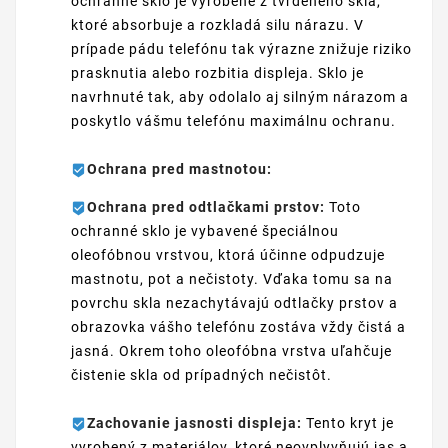
ochranné sklo je vyrobené z tvrdeného skla,
ktoré absorbuje a rozkladá silu nárazu. V
prípade pádu telefónu tak výrazne znižuje riziko
prasknutia alebo rozbitia displeja. Sklo je
navrhnuté tak, aby odolalo aj silným nárazom a
poskytlo vášmu telefónu maximálnu ochranu.
Ochrana pred mastnotou:
Ochrana pred odtlačkami prstov:
Toto
ochranné sklo je vybavené špeciálnou
oleofóbnou vrstvou, ktorá účinne odpudzuje
mastnotu, pot a nečistoty. Vďaka tomu sa na
povrchu skla nezachytávajú odtlačky prstov a
obrazovka vášho telefónu zostáva vždy čistá a
jasná. Okrem toho oleofóbna vrstva uľahčuje
čistenie skla od prípadných nečistôt.
Zachovanie jasnosti displeja:
Tento kryt je
vyrobený z materiálov, ktoré neovplyvňujú jas a