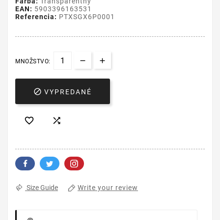
Farba:
Transparentný
EAN:
5903396163531
Referencia:
PTXSGX6P0001
MNOŽSTVO:

VYPREDANÉ


Write your review
Size Guide