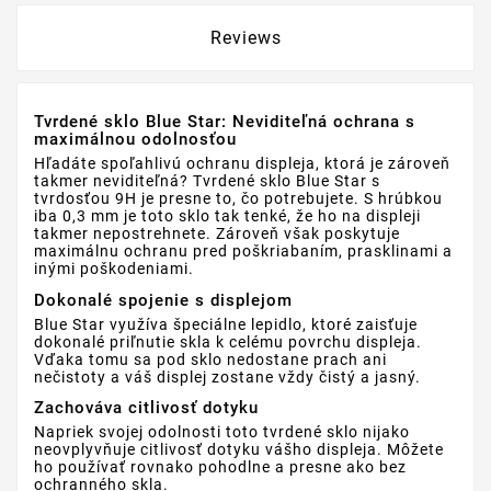
Reviews
Tvrdené sklo Blue Star: Neviditeľná ochrana s
maximálnou odolnosťou
Hľadáte spoľahlivú ochranu displeja, ktorá je zároveň
takmer neviditeľná? Tvrdené sklo Blue Star s
tvrdosťou 9H je presne to, čo potrebujete. S hrúbkou
iba 0,3 mm je toto sklo tak tenké, že ho na displeji
takmer nepostrehnete. Zároveň však poskytuje
maximálnu ochranu pred poškriabaním, prasklinami a
inými poškodeniami.
Dokonalé spojenie s displejom
Blue Star využíva špeciálne lepidlo, ktoré zaisťuje
dokonalé priľnutie skla k celému povrchu displeja.
Vďaka tomu sa pod sklo nedostane prach ani
nečistoty a váš displej zostane vždy čistý a jasný.
Zachováva citlivosť dotyku
Napriek svojej odolnosti toto tvrdené sklo nijako
neovplyvňuje citlivosť dotyku vášho displeja. Môžete
ho používať rovnako pohodlne a presne ako bez
ochranného skla.