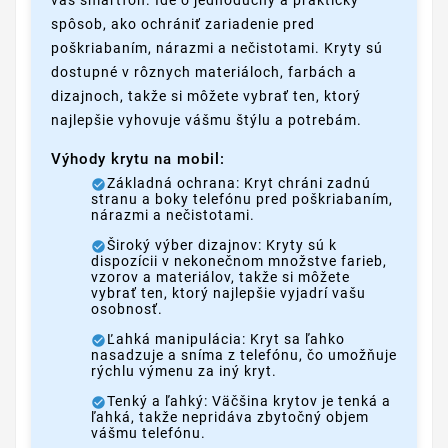
spôsob, ako ochrániť zariadenie pred
poškriabaním, nárazmi a nečistotami. Kryty sú
dostupné v rôznych materiáloch, farbách a
dizajnoch, takže si môžete vybrať ten, ktorý
najlepšie vyhovuje vášmu štýlu a potrebám.
Výhody krytu na mobil:
Základná ochrana: Kryt chráni zadnú
stranu a boky telefónu pred poškriabaním,
nárazmi a nečistotami.
Široký výber dizajnov: Kryty sú k
dispozícii v nekonečnom množstve farieb,
vzorov a materiálov, takže si môžete
vybrať ten, ktorý najlepšie vyjadrí vašu
osobnosť.
Ľahká manipulácia: Kryt sa ľahko
nasadzuje a sníma z telefónu, čo umožňuje
rýchlu výmenu za iný kryt.
Tenký a ľahký: Väčšina krytov je tenká a
ľahká, takže nepridáva zbytočný objem
vášmu telefónu.