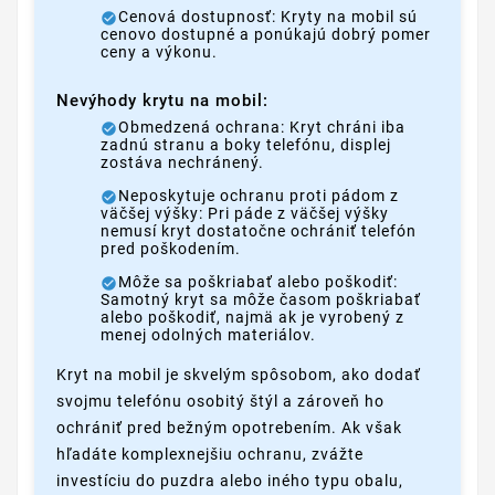
Cenová dostupnosť: Kryty na mobil sú
cenovo dostupné a ponúkajú dobrý pomer
ceny a výkonu.
Nevýhody krytu na mobil:
Obmedzená ochrana: Kryt chráni iba
zadnú stranu a boky telefónu, displej
zostáva nechránený.
Neposkytuje ochranu proti pádom z
väčšej výšky: Pri páde z väčšej výšky
nemusí kryt dostatočne ochrániť telefón
pred poškodením.
Môže sa poškriabať alebo poškodiť:
Samotný kryt sa môže časom poškriabať
alebo poškodiť, najmä ak je vyrobený z
menej odolných materiálov.
Kryt na mobil je skvelým spôsobom, ako dodať
svojmu telefónu osobitý štýl a zároveň ho
ochrániť pred bežným opotrebením. Ak však
hľadáte komplexnejšiu ochranu, zvážte
investíciu do puzdra alebo iného typu obalu,