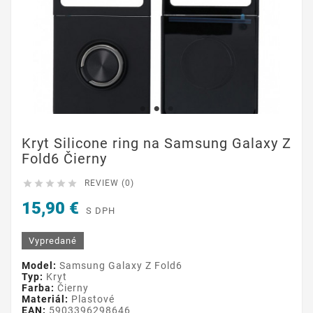
Kryt Silicone ring na Samsung Galaxy Z
Fold6 Čierny





REVIEW (0)
15,90 €
S DPH
Vypredané
Model:
Samsung Galaxy Z Fold6
Typ:
Kryt
Farba:
Čierny
Materiál:
Plastové
EAN:
5903396298646