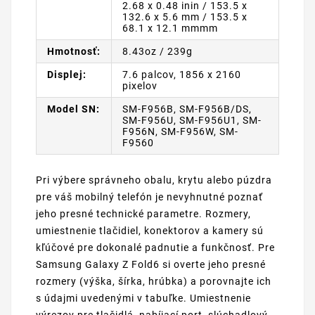
2.68 x 0.48 inin / 153.5 x
132.6 x 5.6 mm / 153.5 x
68.1 x 12.1 mmmm
Hmotnosť:
8.43oz / 239g
Displej:
7.6 palcov, 1856 x 2160
pixelov
Model SN:
SM-F956B, SM-F956B/DS,
SM-F956U, SM-F956U1, SM-
F956N, SM-F956W, SM-
F9560
Pri výbere správneho obalu, krytu alebo púzdra
pre váš mobilný telefón je nevyhnutné poznať
jeho presné technické parametre. Rozmery,
umiestnenie tlačidiel, konektorov a kamery sú
kľúčové pre dokonalé padnutie a funkčnosť. Pre
Samsung Galaxy Z Fold6 si overte jeho presné
rozmery (výška, šírka, hrúbka) a porovnajte ich
s údajmi uvedenými v tabuľke. Umiestnenie