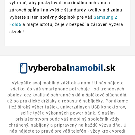
vybrané, aby poskytovali maximálnu ochranu a
zároveň spĺňali najvyššie štandardy kvality a dizajnu.
Vyberte si ten správny doplnok pre váš
Samsung Z
Fold6
a majte istotu, že je v bezpečí a zároveň vyzerá
skvele!
Vylepšite svoj mobilný zážitok s nami! U nás nájdete
všetko, čo váš smartphone potrebuje - od trendových
obalov, cez kvalitné ochranné sklá a špičkové slúchadlá,
až po praktické držiaky a robustné nabíjačky. Ponúkame
tiež široký výber tašiek, univerzálnych USB konektorov,
selfie tyčí a výkonných power bánk. S naším
príslušenstvom bude váš mobilný spoločník vždy
chránený, nabíjaný a pripravený na každú výzvu dňa. U
nás nájdete to pravé pre váš telefón - vždy krok vpred!