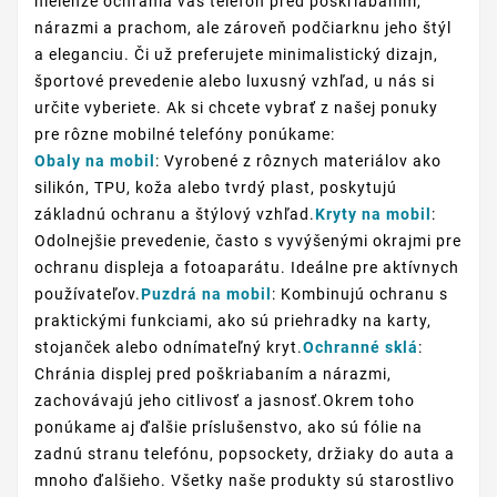
nielenže ochránia váš telefón pred poškriabaním,
nárazmi a prachom, ale zároveň podčiarknu jeho štýl
a eleganciu. Či už preferujete minimalistický dizajn,
športové prevedenie alebo luxusný vzhľad, u nás si
určite vyberiete. Ak si chcete vybrať z našej ponuky
pre rôzne mobilné telefóny ponúkame:
Obaly na mobil
: Vyrobené z rôznych materiálov ako
silikón, TPU, koža alebo tvrdý plast, poskytujú
základnú ochranu a štýlový vzhľad.
Kryty na mobil
:
Odolnejšie prevedenie, často s vyvýšenými okrajmi pre
ochranu displeja a fotoaparátu. Ideálne pre aktívnych
používateľov.
Puzdrá na mobil
: Kombinujú ochranu s
praktickými funkciami, ako sú priehradky na karty,
stojanček alebo odnímateľný kryt.
Ochranné sklá
:
Chránia displej pred poškriabaním a nárazmi,
zachovávajú jeho citlivosť a jasnosť.Okrem toho
ponúkame aj ďalšie príslušenstvo, ako sú fólie na
zadnú stranu telefónu, popsockety, držiaky do auta a
mnoho ďalšieho. Všetky naše produkty sú starostlivo