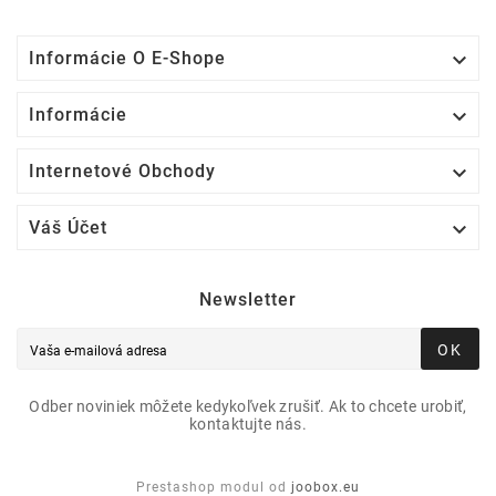

Informácie O E-Shope

Informácie

Internetové Obchody

Váš Účet
Newsletter
OK
Odber noviniek môžete kedykoľvek zrušiť. Ak to chcete urobiť,
kontaktujte nás.
Prestashop modul od
joobox.eu