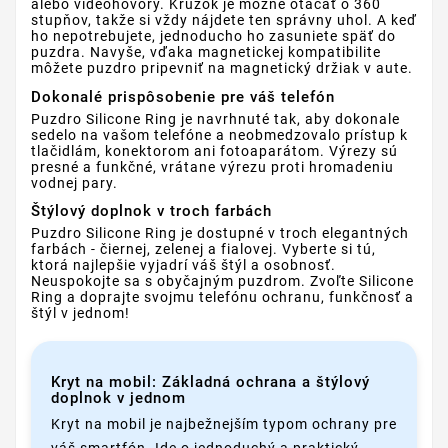
alebo videohovory. Krúžok je možné otáčať o 360
stupňov, takže si vždy nájdete ten správny uhol. A keď
ho nepotrebujete, jednoducho ho zasuniete späť do
puzdra. Navyše, vďaka magnetickej kompatibilite
môžete puzdro pripevniť na magnetický držiak v aute.
Dokonalé prispôsobenie pre váš telefón
Puzdro Silicone Ring je navrhnuté tak, aby dokonale
sedelo na vašom telefóne a neobmedzovalo prístup k
tlačidlám, konektorom ani fotoaparátom. Výrezy sú
presné a funkčné, vrátane výrezu proti hromadeniu
vodnej pary.
Štýlový doplnok v troch farbách
Puzdro Silicone Ring je dostupné v troch elegantných
farbách - čiernej, zelenej a fialovej. Vyberte si tú,
ktorá najlepšie vyjadrí váš štýl a osobnosť.
Neuspokojte sa s obyčajným puzdrom. Zvoľte Silicone
Ring a doprajte svojmu telefónu ochranu, funkčnosť a
štýl v jednom!
Kryt na mobil: Základná ochrana a štýlový
doplnok v jednom
Kryt na mobil je najbežnejším typom ochrany pre
váš smartfón. Ide o jednoduchý a praktický