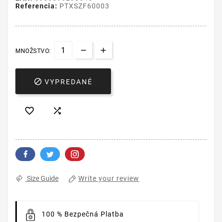
Referencia:
PTXSZF60003
MNOŽSTVO:

VYPREDANÉ


Write your review
Size Guide
100 % Bezpečná Platba