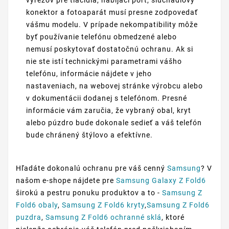
výrezov pre tlačidlá, nabíjací port, slúchadlový
konektor a fotoaparát musí presne zodpovedať
vášmu modelu. V prípade nekompatibility môže
byť používanie telefónu obmedzené alebo
nemusí poskytovať dostatočnú ochranu. Ak si
nie ste istí technickými parametrami vášho
telefónu, informácie nájdete v jeho
nastaveniach, na webovej stránke výrobcu alebo
v dokumentácii dodanej s telefónom. Presné
informácie vám zaručia, že vybraný obal, kryt
alebo púzdro bude dokonale sedieť a váš telefón
bude chránený štýlovo a efektívne.
Hľadáte dokonalú ochranu pre váš cenný
Samsung
? V
našom e-shope nájdete pre
Samsung Galaxy Z Fold6
širokú a pestru ponuku produktov a to -
Samsung Z
Fold6 obaly
,
Samsung Z Fold6 kryty
,
Samsung Z Fold6
puzdra
,
Samsung Z Fold6 ochranné sklá
, ktoré