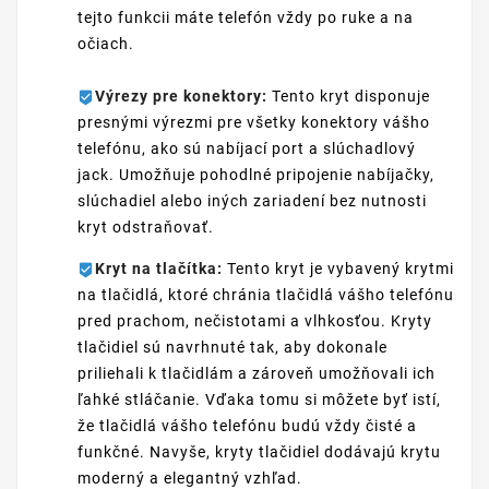
tejto funkcii máte telefón vždy po ruke a na
očiach.
Výrezy pre konektory:
Tento kryt disponuje
presnými výrezmi pre všetky konektory vášho
telefónu, ako sú nabíjací port a slúchadlový
jack. Umožňuje pohodlné pripojenie nabíjačky,
slúchadiel alebo iných zariadení bez nutnosti
kryt odstraňovať.
Kryt na tlačítka:
Tento kryt je vybavený krytmi
na tlačidlá, ktoré chránia tlačidlá vášho telefónu
pred prachom, nečistotami a vlhkosťou. Kryty
tlačidiel sú navrhnuté tak, aby dokonale
priliehali k tlačidlám a zároveň umožňovali ich
ľahké stláčanie. Vďaka tomu si môžete byť istí,
že tlačidlá vášho telefónu budú vždy čisté a
funkčné. Navyše, kryty tlačidiel dodávajú krytu
moderný a elegantný vzhľad.