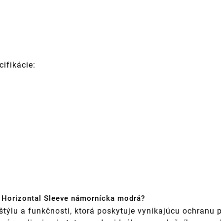
cifikácie:
n Horizontal Sleeve námornícka modrá?
týlu a funkčnosti, ktorá poskytuje vynikajúcu ochranu 