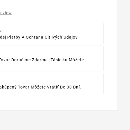
review
ba
ej Platby A Ochrana Citlivých Údajov.
Tovar Doručíme Zdarma. Zásielku Môžete
kúpený Tovar Môžete Vrátiť Do 30 Dní.