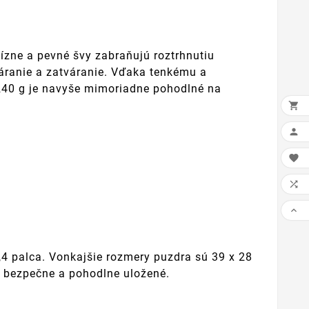
zne a pevné švy zabraňujú roztrhnutiu
váranie a zatváranie. Vďaka tenkému a
 240 g je navyše mimoriadne pohodlné na





4 palca. Vonkajšie rozmery puzdra sú 39 x 28
om bezpečne a pohodlne uložené.