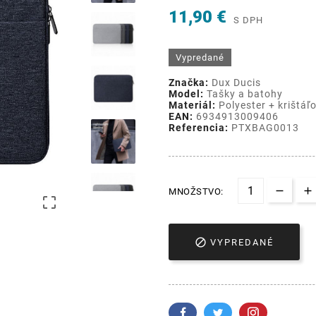
11,90 €
S DPH
Vypredané
Značka:
Dux Ducis
Model:
Tašky a batohy
Materiál:
Polyester + krištáľo
EAN:
6934913009406
Referencia:
PTXBAG0013
MNOŽSTVO:


VYPREDANÉ