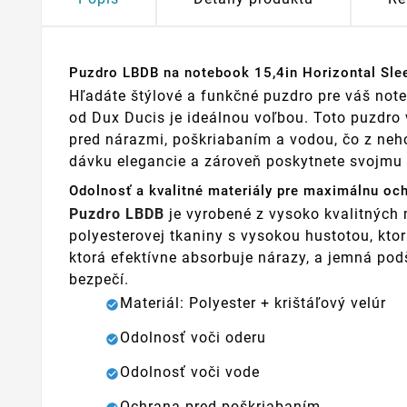
Puzdro LBDB na notebook 15,4in Horizontal Sle
Hľadáte štýlové a funkčné puzdro pre váš not
od Dux Ducis je ideálnou voľbou. Toto puzdro 
pred nárazmi, poškriabaním a vodou, čo z neho
dávku elegancie a zároveň poskytnete svojmu z
Odolnosť a kvalitné materiály pre maximálnu oc
Puzdro LBDB
je vyrobené z vysoko kvalitných m
polyesterovej tkaniny s vysokou hustotou, kto
ktorá efektívne absorbuje nárazy, a jemná po
bezpečí.
Materiál: Polyester + krištáľový velúr
Odolnosť voči oderu
Odolnosť voči vode
Ochrana pred poškriabaním