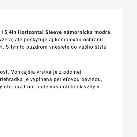
15,4in Horizontal Sleeve námornícka modrá
vyzerá, ale poskytuje aj komplexnú ochranu
ýl. S týmto puzdrom vnesiete do vášho štýlu
osť. Vonkajšia vrstva je z odolnej
riehradka je vyplnená perleťovou bavlnou,
 týmto puzdrom bude váš notebook vždy v