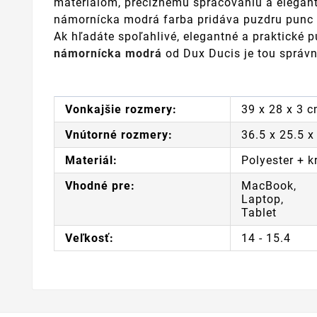
materiálom, precíznemu spracovaniu a elegant
námornícka modrá farba pridáva puzdru punc 
Ak hľadáte spoľahlivé, elegantné a praktické 
námornícka modrá
od Dux Ducis je tou správno
Vonkajšie rozmery:
39 x 28 x 3 
Vnútorné rozmery:
36.5 x 25.5 x
Materiál:
Polyester + k
Vhodné pre:
MacBook,
Laptop,
Tablet
Veľkosť:
14 - 15.4