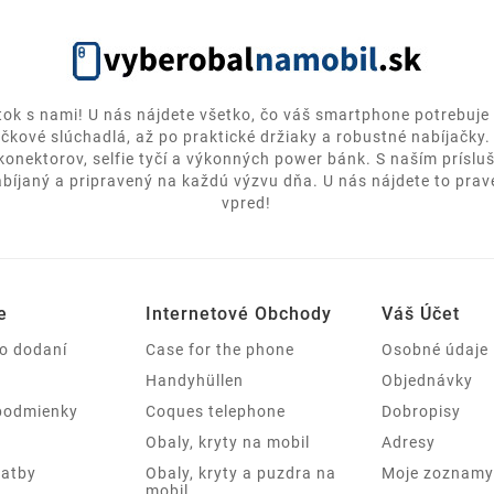
itok s nami! U nás nájdete všetko, čo váš smartphone potrebuje 
ičkové slúchadlá, až po praktické držiaky a robustné nabíjačky
 konektorov, selfie tyčí a výkonných power bánk. S naším prísl
bíjaný a pripravený na každú výzvu dňa. U nás nájdete to pravé
vpred!
e
Internetové Obchody
Váš Účet
 o dodaní
Case for the phone
Osobné údaje
Handyhüllen
Objednávky
podmienky
Coques telephone
Dobropisy
Obaly, kryty na mobil
Adresy
latby
Obaly, kryty a puzdra na
Moje zoznamy 
mobil