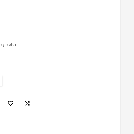
vý velúr

