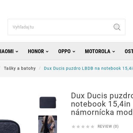
IAOMI
HONOR
OPPO
MOTOROLA
OS
Tašky a batohy
Dux Ducis puzdro LBDB na notebook 15,4i
Dux Ducis puzdr
notebook 15,4in 
námornícka mod





REVIEW (0)