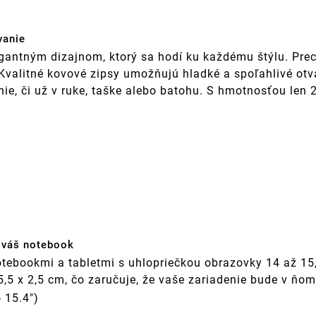
vanie
antným dizajnom, ktorý sa hodí ku každému štýlu. Precí
 Kvalitné kovové zipsy umožňujú hladké a spoľahlivé ot
nie, či už v ruke, taške alebo batohu. S hmotnosťou len
e váš notebook
tebookmi a tabletmi s uhlopriečkou obrazovky 14 až 15,
25,5 x 2,5 cm, čo zaručuje, že vaše zariadenie bude v ň
 15.4")