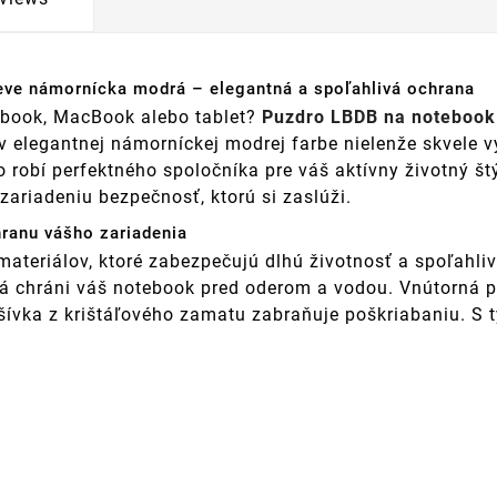
eve námornícka modrá – elegantná a spoľahlivá ochrana
ebook, MacBook alebo tablet?
Puzdro LBDB na notebook 
v elegantnej námorníckej modrej farbe nielenže skvele 
 robí perfektného spoločníka pre váš aktívny životný št
ariadeniu bezpečnosť, ktorú si zaslúži.
hranu vášho zariadenia
ateriálov, ktoré zabezpečujú dlhú životnosť a spoľahliv
rá chráni váš notebook pred oderom a vodou. Vnútorná p
dšívka z krištáľového zamatu zabraňuje poškriabaniu. S