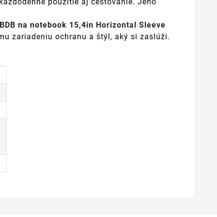
každodenné použitie aj cestovanie. Jeho
BDB na notebook 15,4in Horizontal Sleeve
u zariadeniu ochranu a štýl, aký si zaslúži.