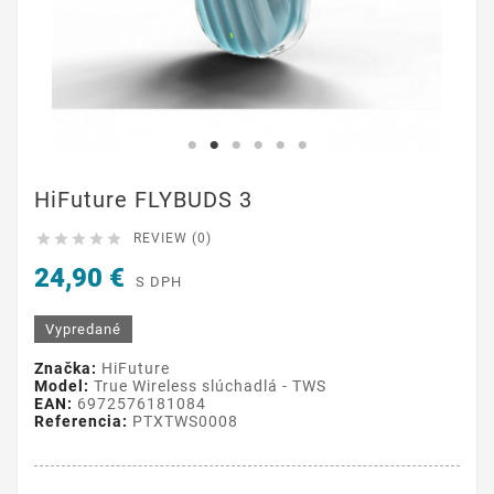
HiFuture FLYBUDS 3





REVIEW (0)
24,90 €
S DPH
Vypredané
Značka:
HiFuture
Model:
True Wireless slúchadlá - TWS
EAN:
6972576181084
Referencia:
PTXTWS0008