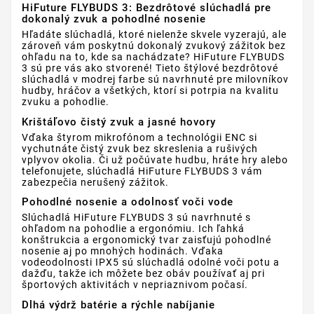
HiFuture FLYBUDS 3: Bezdrôtové slúchadlá pre
dokonalý zvuk a pohodlné nosenie
Hľadáte slúchadlá, ktoré nielenže skvele vyzerajú, ale
zároveň vám poskytnú dokonalý zvukový zážitok bez
ohľadu na to, kde sa nachádzate? HiFuture FLYBUDS
3 sú pre vás ako stvorené! Tieto štýlové bezdrôtové
slúchadlá v modrej farbe sú navrhnuté pre milovníkov
hudby, hráčov a všetkých, ktorí si potrpia na kvalitu
zvuku a pohodlie.
Krištáľovo čistý zvuk a jasné hovory
Vďaka štyrom mikrofónom a technológii ENC si
vychutnáte čistý zvuk bez skreslenia a rušivých
vplyvov okolia. Či už počúvate hudbu, hráte hry alebo
telefonujete, slúchadlá HiFuture FLYBUDS 3 vám
zabezpečia nerušený zážitok.
Pohodlné nosenie a odolnosť voči vode
Slúchadlá HiFuture FLYBUDS 3 sú navrhnuté s
ohľadom na pohodlie a ergonómiu. Ich ľahká
konštrukcia a ergonomický tvar zaisťujú pohodlné
nosenie aj po mnohých hodinách. Vďaka
vodeodolnosti IPX5 sú slúchadlá odolné voči potu a
dažďu, takže ich môžete bez obáv používať aj pri
športových aktivitách v nepriaznivom počasí.
Dlhá výdrž batérie a rýchle nabíjanie