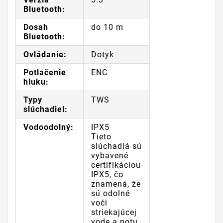
Bluetooth:
Dosah
do 10 m
Bluetooth:
Ovládanie:
Dotyk
Potlačenie
ENC
hluku:
Typy
TWS
slúchadiel:
Vodoodolný:
IPX5
Tieto
slúchadlá sú
vybavené
certifikáciou
IPX5, čo
znamená, že
sú odolné
voči
striekajúcej
vode a potu.