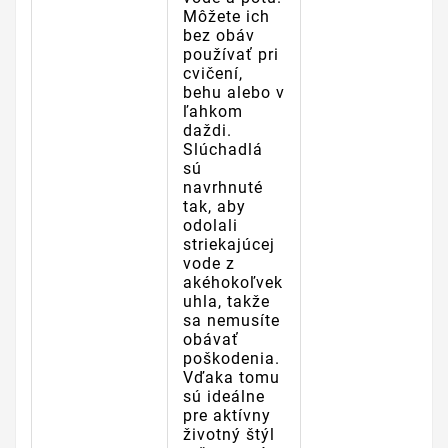
Môžete ich
bez obáv
používať pri
cvičení,
behu alebo v
ľahkom
daždi.
Slúchadlá
sú
navrhnuté
tak, aby
odolali
striekajúcej
vode z
akéhokoľvek
uhla, takže
sa nemusíte
obávať
poškodenia.
Vďaka tomu
sú ideálne
pre aktívny
životný štýl