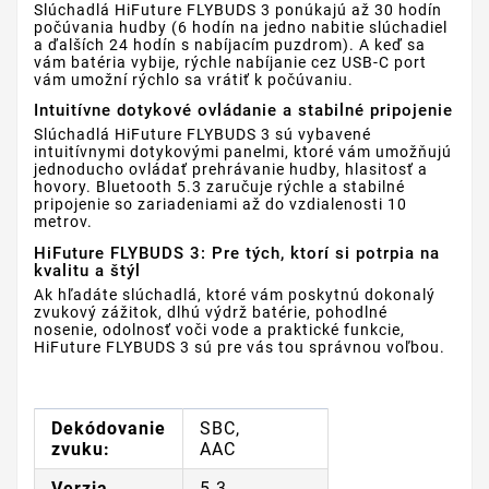
Slúchadlá HiFuture FLYBUDS 3 ponúkajú až 30 hodín
počúvania hudby (6 hodín na jedno nabitie slúchadiel
a ďalších 24 hodín s nabíjacím puzdrom). A keď sa
vám batéria vybije, rýchle nabíjanie cez USB-C port
vám umožní rýchlo sa vrátiť k počúvaniu.
Intuitívne dotykové ovládanie a stabilné pripojenie
Slúchadlá HiFuture FLYBUDS 3 sú vybavené
intuitívnymi dotykovými panelmi, ktoré vám umožňujú
jednoducho ovládať prehrávanie hudby, hlasitosť a
hovory. Bluetooth 5.3 zaručuje rýchle a stabilné
pripojenie so zariadeniami až do vzdialenosti 10
metrov.
HiFuture FLYBUDS 3: Pre tých, ktorí si potrpia na
kvalitu a štýl
Ak hľadáte slúchadlá, ktoré vám poskytnú dokonalý
zvukový zážitok, dlhú výdrž batérie, pohodlné
nosenie, odolnosť voči vode a praktické funkcie,
HiFuture FLYBUDS 3 sú pre vás tou správnou voľbou.
Dekódovanie
SBC,
zvuku:
AAC
Verzia
5.3