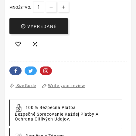
MNOŽSTVO:

VYPREDANÉ


Write your review
Size Guide
100 % Bezpečná Platba
Bezpečné Spracovanie Každej Platby A
Ochrana Citlivých Údajov.