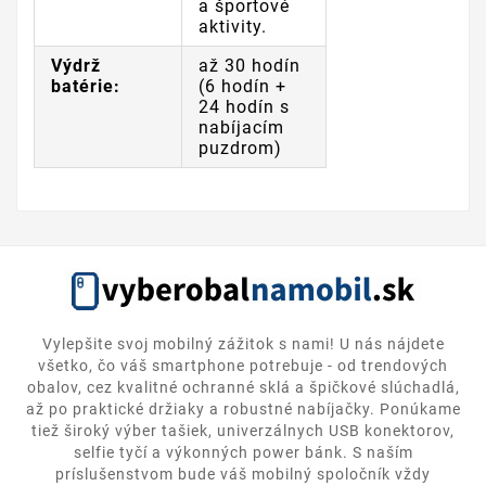
a športové
aktivity.
Výdrž
až 30 hodín
batérie:
(6 hodín +
24 hodín s
nabíjacím
puzdrom)
Vylepšite svoj mobilný zážitok s nami! U nás nájdete
všetko, čo váš smartphone potrebuje - od trendových
obalov, cez kvalitné ochranné sklá a špičkové slúchadlá,
až po praktické držiaky a robustné nabíjačky. Ponúkame
tiež široký výber tašiek, univerzálnych USB konektorov,
selfie tyčí a výkonných power bánk. S naším
príslušenstvom bude váš mobilný spoločník vždy