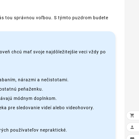
e vás tou správnou voľbou. S týmto puzdrom budete
oveň chcú mať svoje najdôležitejšie veci vždy po
iabaním, nárazmi a nečistotami.
amostatnú peňaženku.
 stávajú módnym doplnkom.
ka pre sledovanie videí alebo videohovory.


rých používateľov nepraktické.