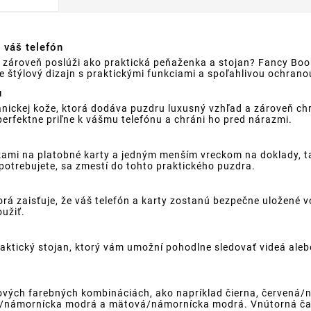
 váš telefón
le zároveň poslúži ako praktická peňaženka a stojan? Fancy Boo
štýlový dizajn s praktickými funkciami a spoľahlivou ochrano
u
anickej kože, ktorá dodáva puzdru luxusný vzhľad a zároveň ch
erfektne priľne k vášmu telefónu a chráni ho pred nárazmi.
ami na platobné karty a jedným menším vreckom na doklady, t
otrebujete, sa zmestí do tohto praktického puzdra.
á zaisťuje, že váš telefón a karty zostanú bezpečne uložené v
oužiť.
ktický stojan, ktorý vám umožní pohodlne sledovať videá alebo 
lových farebných kombináciách, ako napríklad čierna, červen
á/námornícka modrá a mätová/námornícka modrá. Vnútorná časť