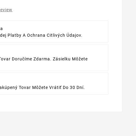
review
ba
ej Platby A Ochrana Citlivých Údajov.
Tovar Doručíme Zdarma. Zásielku Môžete
kúpený Tovar Môžete Vrátiť Do 30 Dní.