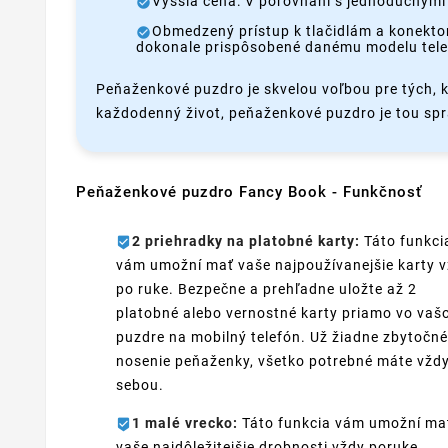
Vyššia cena: V porovnaní s jednoduchými
Obmedzený prístup k tlačidlám a konekto
dokonale prispôsobené danému modelu tele
Peňaženkové puzdro je skvelou voľbou pre tých, kt
každodenný život, peňaženkové puzdro je tou sp
Peňaženkové puzdro Fancy Book - Funkčnosť
2 priehradky na platobné karty:
Táto funkci
vám umožní mať vaše najpoužívanejšie karty 
po ruke. Bezpečne a prehľadne uložte až 2
platobné alebo vernostné karty priamo vo va
puzdre na mobilný telefón. Už žiadne zbytočné
nosenie peňaženky, všetko potrebné máte vžd
sebou.
1 malé vrecko:
Táto funkcia vám umožní ma
vaše najdôležitejšie drobnosti vždy poruke.