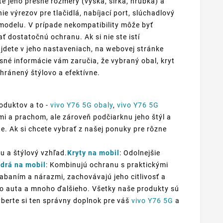
te jeho presné rozmery (výška, šírka, hrúbka) a
e výrezov pre tlačidlá, nabíjací port, slúchadlový
odelu. V prípade nekompatibility môže byť
 dostatočnú ochranu. Ak si nie ste istí
jdete v jeho nastaveniach, na webovej stránke
sné informácie vám zaručia, že vybraný obal, kryt
hránený štýlovo a efektívne.
oduktov a to -
vivo Y76 5G obaly
,
vivo Y76 5G
mi a prachom, ale zároveň podčiarknu jeho štýl a
te. Ak si chcete vybrať z našej ponuky pre rôzne
u a štýlový vzhľad.
Kryty na mobil
: Odolnejšie
drá na mobil
: Kombinujú ochranu s praktickými
iabaním a nárazmi, zachovávajú jeho citlivosť a
 do auta a mnoho ďalšieho. Všetky naše produkty sú
yberte si ten správny doplnok pre váš
vivo Y76 5G
a