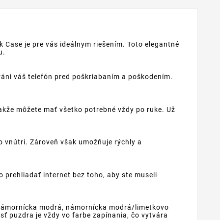
k Case je pre vás ideálnym riešením. Toto elegantné
u.
ráni váš telefón pred poškriabaním a poškodením.
akže môžete mať všetko potrebné vždy po ruke. Už
o vnútri. Zároveň však umožňuje rýchly a
prehliadať internet bez toho, aby ste museli
á/námornícka modrá, námornícka modrá/limetkovo
 puzdra je vždy vo farbe zapínania, čo vytvára