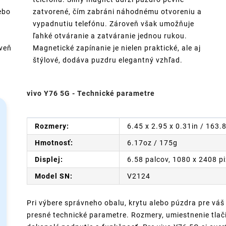
ebo
zatvorené, čím zabráni náhodnému otvoreniu a
vypadnutiu telefónu. Zároveň však umožňuje
ľahké otváranie a zatváranie jednou rukou.
oveň
Magnetické zapínanie je nielen praktické, ale aj
štýlové, dodáva puzdru elegantný vzhľad.
vivo Y76 5G - Technické parametre
Rozmery:
6.45 x 2.95 x 0.31in / 163.
Hmotnosť:
6.17oz / 175g
Displej:
6.58 palcov, 1080 x 2408 p
Model SN:
V2124
Pri výbere správneho obalu, krytu alebo púzdra pre váš
presné technické parametre. Rozmery, umiestnenie tlači