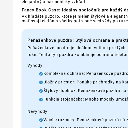
elegantný a harmonický vzhľad.
Fancy Book Case: Ideálny spoločník pre každý d
Ak hľadáte puzdro, ktoré je nielen štýlové a elegan
mať svoj telefón a všetky potrebné veci vždy po ru
Peňaženkové puzdro: Štýlová ochrana a prak
Peňaženkové puzdro je ideálnou voľbou pre tých, k
ruke. Tento typ puzdra kombinuje ochranu telefó
Výhody:
Komplexná ochrana: Peňaženkové puzdro ch
Úložný priestor: Ponúka priehradky na ka
Štýlový doplnok: Peňaženkové puzdrá sú 
Funkcia stojančeka: Mnohé modely umožňuj
Nevýhody:
Väčšie rozmery: Peňaženkové puzdrá sú zv