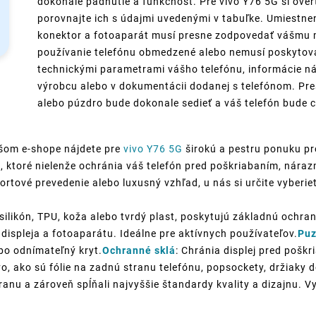
dokonalé padnutie a funkčnosť. Pre vivo Y76 5G si over
porovnajte ich s údajmi uvedenými v tabuľke. Umiestneni
konektor a fotoaparát musí presne zodpovedať vášmu m
používanie telefónu obmedzené alebo nemusí poskytovať
technickými parametrami vášho telefónu, informácie ná
výrobcu alebo v dokumentácii dodanej s telefónom. Pre
alebo púzdro bude dokonale sedieť a váš telefón bude c
šom e-shope nájdete pre
vivo Y76 5G
širokú a pestru ponuku pr
á
, ktoré nielenže ochránia váš telefón pred poškriabaním, náraz
portové prevedenie alebo luxusný vzhľad, u nás si určite vyberie
silikón, TPU, koža alebo tvrdý plast, poskytujú základnú ochran
displeja a fotoaparátu. Ideálne pre aktívnych používateľov.
Puz
ebo odnímateľný kryt.
Ochranné sklá
: Chránia displej pred poškr
o, ako sú fólie na zadnú stranu telefónu, popsockety, držiaky
anu a zároveň spĺňali najvyššie štandardy kvality a dizajnu. V
!