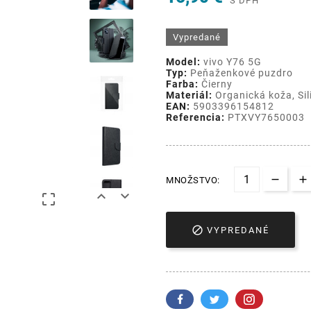
S DPH
Vypredané
Model:
vivo Y76 5G
Typ:
Peňaženkové puzdro
Farba:
Čierny
Materiál:
Organická koža, Sil
EAN:
5903396154812
Referencia:
PTXVY7650003
MNOŽSTVO:




VYPREDANÉ