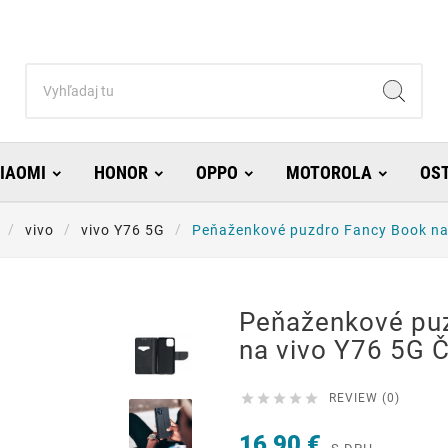
IAOMI
HONOR
OPPO
MOTOROLA
OS
vivo
vivo Y76 5G
Peňaženkové puzdro Fancy Book na 
Peňaženkové pu
na vivo Y76 5G Č





REVIEW (0)
16,90 €