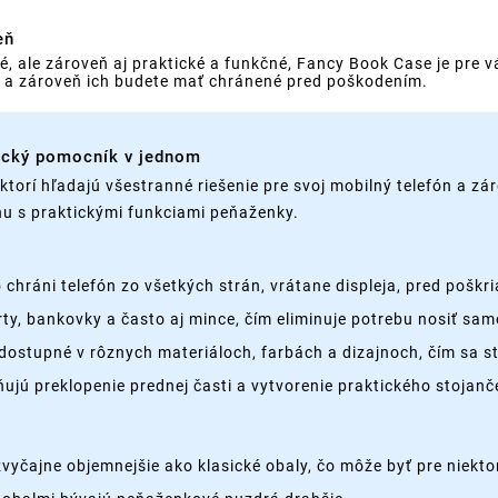
eň
tné, ale zároveň aj praktické a funkčné, Fancy Book Case je pr
ke a zároveň ich budete mať chránené pred poškodením.
tický pomocník v jednom
torí hľadajú všestranné riešenie pre svoj mobilný telefón a zár
nu s praktickými funkciami peňaženky.
ráni telefón zo všetkých strán, vrátane displeja, pred poškr
rty, bankovky a často aj mince, čím eliminuje potrebu nosiť s
dostupné v rôznych materiáloch, farbách a dizajnoch, čím sa
ú preklopenie prednej časti a vytvorenie praktického stojanče
yčajne objemnejšie ako klasické obaly, čo môže byť pre niekto