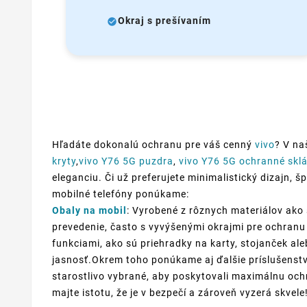
Okraj s prešívaním
Hľadáte dokonalú ochranu pre váš cenný
vivo
? V na
kryty
,
vivo Y76 5G puzdra
,
vivo Y76 5G ochranné skl
eleganciu. Či už preferujete minimalistický dizajn, š
mobilné telefóny ponúkame:
Obaly na mobil
: Vyrobené z rôznych materiálov ako 
prevedenie, často s vyvýšenými okrajmi pre ochranu 
funkciami, ako sú priehradky na karty, stojanček al
jasnosť.Okrem toho ponúkame aj ďalšie príslušenstv
starostlivo vybrané, aby poskytovali maximálnu ochr
majte istotu, že je v bezpečí a zároveň vyzerá skvele