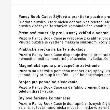
Fancy Book Case: Štýlové a praktické puzdro pre
Hľadáte puzdro, ktoré nielen ochráni váš telefón, a
puzdro v rôznych farebných kombináciách kombinuje 
Prémiové materiály pre luxusný vzhľad a ochran
Puzdro Fancy Book Case je vyrobené z kvalitnej org
Vnútro puzdra je vystlané mäkkým silikónom, ktorý p
Praktické vrecká na karty a doklady
Puzdro Fancy Book Case disponuje dvoma priehradk
nemusíte nosiť samostatnú peňaženku – všetko, čo p
Magnetická spona pre bezpečné zatváranie
Puzdro sa uzatvára pomocou magnetickej spony, ktor
jednoduchý prístup k telefónu, keď ho potrebujete p
Stojan pre pohodlné sledovanie
Puzdro Fancy Book Case sa dá ľahko premeniť na pra
telefón držať v ruke.
Štýlové farebné kombinácie
Puzdro Fancy Book Case je dostupné v rôznych štý
zelená, ružová/námornícka modrá, limetkovo zelen