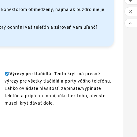

o konektorom obmedzený, najmä ak puzdro nie je


torý ochráni váš telefón a zároveň vám uľahčí
Výrezy pre tlačidlá:
Tento kryt má presné
výrezy pre všetky tlačidlá a porty vášho telefónu.
Ľahko ovládate hlasitosť, zapínate/vypínate
telefón a pripájate nabíjačku bez toho, aby ste
museli kryt dávať dole.