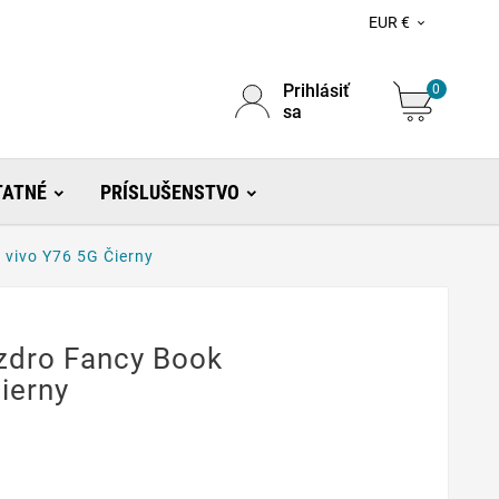
EUR €

Prihlásiť
0
sa
TATNÉ
PRÍSLUŠENSTVO
vivo Y76 5G Čierny
zdro Fancy Book
ierny