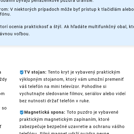
 obalmi bývajú peňaženkové puzdrá drahšie.
rom: V niektorých prípadoch môže byť prístup k tlačidlám aleb
fónu.
orí ocenia praktickosť a štýl. Ak hľadáte multifunkčný obal, k
rávnou voľbou.
a
TV stojan:
Tento kryt je vybavený praktickým
vždy
výklopným stojanom, ktorý vám umožní premeniť
váš telefón na mini televízor. Pohodlne si
šom
vychutnajte sledovanie filmov, seriálov alebo videí
bez nutnosti držať telefón v ruke.
y so
Magnetická spona:
Toto puzdro je vybavené
praktickým magnetickým zapínaním, ktoré
ť
zabezpečuje bezpečné uzavretie a ochranu vášho
telefónu. Silný magnet udrží puzdro pevne