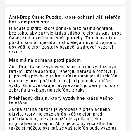
Anti-Drop Case: Puzdro, ktoré ochráni váš telefón
bez kompromisov
Hľadáte puzdro, ktoré ponúka maximálnu ochranu
bez toho, aby zakrylo krásu vášho telefónu? Anti-Drop
Case je odpoveďou na vaše potreby. Toto inovatívne
puzdro kombinuje odolnosť s elegantným dizajnom,
aby váš telefón zostal v bezpečí a zároveň vyzeral
skvele.
Maximálna ochrana proti pádom
Anti-Drop Case je vybavené špeciálnymi vystuženými
ráfikmi, ktoré absorbujú energiu nárazu a rozptyľujú
ju po celej ploche puzdra. Vďaka tomu je váš telefón
chránený pred poškodením aj pri pádoch z väčšej
výšky. Gumové okraje navyše zaisťujú pevný úchop a
zabraňujú vykĺznutiu telefónu z ruky.
Priehľadný dizajn, ktorý vyzdvihne krásu vášho
telefónu
Zadná strana puzdra je vyrobená z priehľadného
akrylu, ktorý nielenže chráni váš telefón pred
poškriabaním, ale aj umožňuje vyniknúť jeho
originálnemu dizajnu. Akryl je odolný voči žltnutiu,
takže si môžete byť istí, že váš telefón bude vyzerať