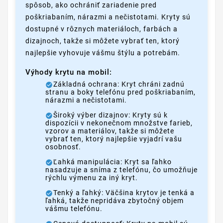
spôsob, ako ochrániť zariadenie pred
poškriabaním, nárazmi a nečistotami. Kryty sú
dostupné v rôznych materiáloch, farbách a
dizajnoch, takže si môžete vybrať ten, ktorý
najlepšie vyhovuje vášmu štýlu a potrebám.
Výhody krytu na mobil:
Základná ochrana: Kryt chráni zadnú
stranu a boky telefónu pred poškriabaním,
nárazmi a nečistotami.
Široký výber dizajnov: Kryty sú k
dispozícii v nekonečnom množstve farieb,
vzorov a materiálov, takže si môžete
vybrať ten, ktorý najlepšie vyjadrí vašu
osobnosť.
Ľahká manipulácia: Kryt sa ľahko
nasadzuje a sníma z telefónu, čo umožňuje
rýchlu výmenu za iný kryt.
Tenký a ľahký: Väčšina krytov je tenká a
ľahká, takže nepridáva zbytočný objem
vášmu telefónu.