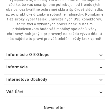
všetko, čo váš smartphone potrebuje - od trendových
obalov, cez kvalitné ochranné sklá a špičkové slúchadlá,
až po praktické držiaky a robustné nabíjačky. Ponúkame
tiež široký výber tašiek, univerzálnych USB konektorov,
selfie tyčí a výkonných power bánk. S naším
príslušenstvom bude váš mobilný spoločník vždy
chránený, nabíjaný a pripravený na každú výzvu dňa. U
nás nájdete to pravé pre váš telefón - vždy krok vpred!

Informácie O E-Shope

Informácie

Internetové Obchody

Váš Účet
Newsletter