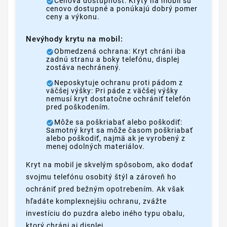
Cenová dostupnosť: Kryty na mobil sú
cenovo dostupné a ponúkajú dobrý pomer
ceny a výkonu.
Nevýhody krytu na mobil:
Obmedzená ochrana: Kryt chráni iba
zadnú stranu a boky telefónu, displej
zostáva nechránený.
Neposkytuje ochranu proti pádom z
väčšej výšky: Pri páde z väčšej výšky
nemusí kryt dostatočne ochrániť telefón
pred poškodením.
Môže sa poškriabať alebo poškodiť:
Samotný kryt sa môže časom poškriabať
alebo poškodiť, najmä ak je vyrobený z
menej odolných materiálov.
Kryt na mobil je skvelým spôsobom, ako dodať
svojmu telefónu osobitý štýl a zároveň ho
ochrániť pred bežným opotrebením. Ak však
hľadáte komplexnejšiu ochranu, zvážte
investíciu do puzdra alebo iného typu obalu,
ktorý chráni aj displej.