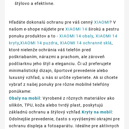
štýlovo a efektívne.
Hľadáte dokonalú ochranu pre váš cenný
XIAOMI
? V
našom e-shope nájdete pre
XIAOMI 14
širokú a pestru
ponuku produktov a to -
XIAOMI 14 obaly
,
XIAOMI 14
kryty
,
XIAOMI 14 puzdra
,
XIAOMI 14 ochranné sklá
,
ktoré nielenže ochránia váš telefón pred
poškriabaním, nárazmi a prachom, ale zároveň
podčiarknu jeho štýl a eleganciu. Či už preferujete
minimalistický dizajn, športové prevedenie alebo
luxusný vzhľad, u nás si určite vyberiete. Ak si chcete
vybrať z našej ponuky pre rôzne mobilné telefóny
ponúkame:
Obaly na mobil
: Vyrobené z rôznych materiálov ako
silikón, TPU, koža alebo tvrdý plast, poskytujú
základnú ochranu a štýlový vzhľad.
Kryty na mobil
:
Odolnejšie prevedenie, často s vyvýšenými okrajmi pre
ochranu displeja a fotoaparátu. Ideálne pre aktívnych