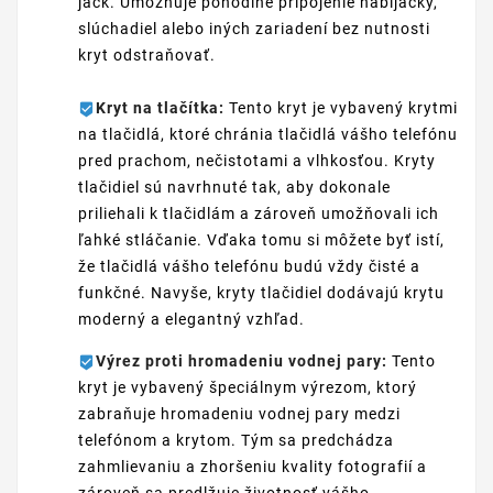
jack. Umožňuje pohodlné pripojenie nabíjačky,
slúchadiel alebo iných zariadení bez nutnosti
kryt odstraňovať.
Kryt na tlačítka:
Tento kryt je vybavený krytmi
na tlačidlá, ktoré chránia tlačidlá vášho telefónu
pred prachom, nečistotami a vlhkosťou. Kryty
tlačidiel sú navrhnuté tak, aby dokonale
priliehali k tlačidlám a zároveň umožňovali ich
ľahké stláčanie. Vďaka tomu si môžete byť istí,
že tlačidlá vášho telefónu budú vždy čisté a
funkčné. Navyše, kryty tlačidiel dodávajú krytu
moderný a elegantný vzhľad.
Výrez proti hromadeniu vodnej pary:
Tento
kryt je vybavený špeciálnym výrezom, ktorý
zabraňuje hromadeniu vodnej pary medzi
telefónom a krytom. Tým sa predchádza
zahmlievaniu a zhoršeniu kvality fotografií a