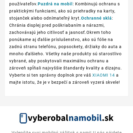
používateľov.
Puzdrá na mobil
: Kombinujú ochranu s
praktickými funkciami, ako sú priehradky na karty,
stojanček alebo odnímateľný kryt.
Ochranné sklá
:
Chránia displej pred poškriabaním a nárazmi,
zachovávajú jeho citlivosť a jasnosť.Okrem toho
ponúkame aj ďalšie príslušenstvo, ako sú fólie na
zadnú stranu telefónu, popsockety, držiaky do auta a
mnoho ďalšieho. Všetky naše produkty sú starostlivo
vybrané, aby poskytovali maximálnu ochranu a
zároveň spĺňali najvyššie štandardy kvality a dizajnu.
Vyberte si ten správny doplnok pre váš
XIAOMI 14
a
majte istotu, že je v bezpečí a zároveň vyzerá skvele!
Vylepšite svoj mobilný zážitok s nami! U nás nájdete