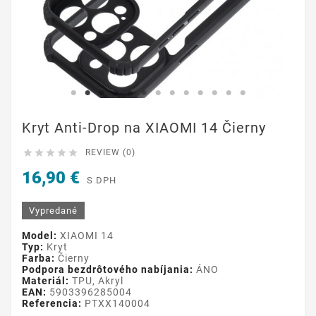
Kryt Anti-Drop na XIAOMI 14 Čierny





REVIEW (0)
16,90 €
S DPH
Vypredané
Model:
XIAOMI 14
Typ:
Kryt
Farba:
Čierny
Podpora bezdrôtového nabíjania:
ÁNO
Materiál:
TPU, Akryl
EAN:
5903396285004
Referencia:
PTXX140004