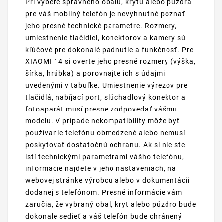
Pri výbere správneho obalu, krytu alebo púzdra
pre váš mobilný telefón je nevyhnutné poznať
jeho presné technické parametre. Rozmery,
umiestnenie tlačidiel, konektorov a kamery sú
kľúčové pre dokonalé padnutie a funkčnosť. Pre
XIAOMI 14 si overte jeho presné rozmery (výška,
šírka, hrúbka) a porovnajte ich s údajmi
uvedenými v tabuľke. Umiestnenie výrezov pre
tlačidlá, nabíjací port, slúchadlový konektor a
fotoaparát musí presne zodpovedať vášmu
modelu. V prípade nekompatibility môže byť
používanie telefónu obmedzené alebo nemusí
poskytovať dostatočnú ochranu. Ak si nie ste
istí technickými parametrami vášho telefónu,
informácie nájdete v jeho nastaveniach, na
webovej stránke výrobcu alebo v dokumentácii
dodanej s telefónom. Presné informácie vám
zaručia, že vybraný obal, kryt alebo púzdro bude
dokonale sedieť a váš telefón bude chránený