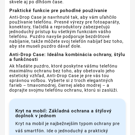
skvele aj po dlhšom čase.
Praktické funkcie pre pohodlné používanie
Anti-Drop Case je navrhnuté tak, aby vám uľahčilo
používanie telefónu. Presné výrezy pre fotoaparáty,
konektory, tlačidlá a reproduktory zabezpečujú
jednoduchý prístup ku všetkým funkciám vášho
telefónu. Puzdro navyše podporuje bezdrôtové
nabíjanie, takže môžete svoj telefón nabíjať bez toho,
aby ste museli puzdro dávať dole.
Anti-Drop Case: Ideálna kombinácia ochrany, štýlu
a funkčnosti
Ak hľadáte puzdro, ktoré poskytne vášmu telefónu
maximálnu ochranu bez toho, aby obetovalo jeho
estetický vzhľad, Anti-Drop Case je pre vás tou
správnou voľbou. Vyberte si z troch elegantných
farieb – tmavomodrej, čiernej alebo modrej – a
doprajte svojmu telefónu ochranu, ktorú si zaslúži.
Kryt na mobil: Základná ochrana a štýlový
doplnok v jednom
Kryt na mobil je najbežnejším typom ochrany pre
váš smartfón. Ide o jednoduchý a praktický