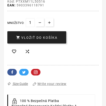
Kód: PTXXM11L50516
EAN:
5903396118791
MNOŽSTVO:

VLOŽIŤ DO KOŠÍKA


Write your review
Size Guide
100 % Bezpečná Platba
Bezpečné Spracovanie Každej Platby A