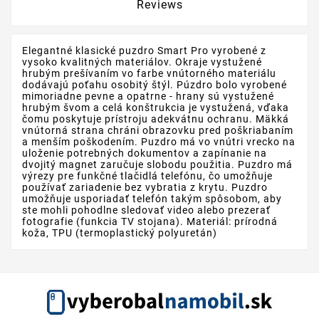
Reviews
Elegantné klasické puzdro Smart Pro vyrobené z
vysoko kvalitných materiálov. Okraje vystužené
hrubým prešívaním vo farbe vnútorného materiálu
dodávajú poťahu osobitý štýl. Púzdro bolo vyrobené
mimoriadne pevne a opatrne - hrany sú vystužené
hrubým švom a celá konštrukcia je vystužená, vďaka
čomu poskytuje prístroju adekvátnu ochranu. Mäkká
vnútorná strana chráni obrazovku pred poškriabaním
a menším poškodením. Puzdro má vo vnútri vrecko na
uloženie potrebných dokumentov a zapínanie na
dvojitý magnet zaručuje slobodu použitia. Puzdro má
výrezy pre funkčné tlačidlá telefónu, čo umožňuje
používať zariadenie bez vybratia z krytu. Puzdro
umožňuje usporiadať telefón takým spôsobom, aby
ste mohli pohodlne sledovať video alebo prezerať
fotografie (funkcia TV stojana). Materiál: prírodná
koža, TPU (termoplastický polyuretán)