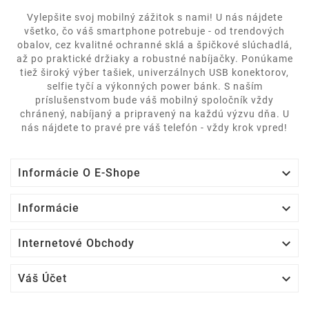
Vylepšite svoj mobilný zážitok s nami! U nás nájdete
všetko, čo váš smartphone potrebuje - od trendových
obalov, cez kvalitné ochranné sklá a špičkové slúchadlá,
až po praktické držiaky a robustné nabíjačky. Ponúkame
tiež široký výber tašiek, univerzálnych USB konektorov,
selfie tyčí a výkonných power bánk. S naším
príslušenstvom bude váš mobilný spoločník vždy
chránený, nabíjaný a pripravený na každú výzvu dňa. U
nás nájdete to pravé pre váš telefón - vždy krok vpred!

Informácie O E-Shope

Informácie

Internetové Obchody

Váš Účet