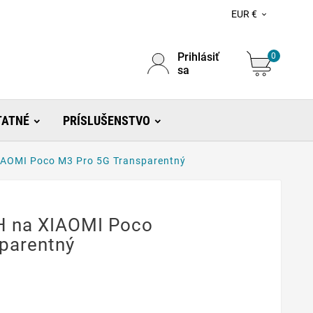
EUR €

Prihlásiť
0
sa
TATNÉ
PRÍSLUŠENSTVO
IAOMI Poco M3 Pro 5G Transparentný
H na XIAOMI Poco
parentný