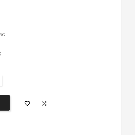
 5G
9

