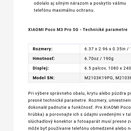
odolalo aj silným nárazom a poskytlo vášmu
telefónu maximálnu ochranu.
XIAOMI Poco M3 Pro 5G - Technické parametre
Rozmery:
6.37 x 2.96 x 0.35in /
Hmotnosť:
6.70oz / 190g
Displej:
6.5 palcov, 1080 x 240
Model SN:
M2103K19PG, M2103
Pri výbere správneho obalu, krytu alebo púzdra p
presné technické parametre. Rozmery, umiestnenie
dokonalé padnutie a funkčnosť. Pre XIAOMI Poco 
hrúbka) a porovnajte ich s údajmi uvedenými v tab
slúchadlový konektor a fotoaparát musí presne 
môže byť používanie telefónu obmedzené alebo ne