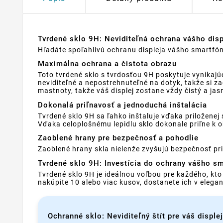
Tvrdené sklo 9H: Neviditeľná ochrana vášho dis
Hľadáte spoľahlivú ochranu displeja vášho smartfónu
Maximálna ochrana a čistota obrazu
Toto tvrdené sklo s tvrdosťou 9H poskytuje vynikaj
neviditeľné a nepostrehnuteľné na dotyk, takže si z
mastnoty, takže váš displej zostane vždy čistý a jas
Dokonalá priľnavosť a jednoduchá inštalácia
Tvrdené sklo 9H sa ľahko inštaluje vďaka priložene
Vďaka celoplošnému lepidlu sklo dokonale priľne k o
Zaoblené hrany pre bezpečnosť a pohodlie
Zaoblené hrany skla nielenže zvyšujú bezpečnosť pri 
Tvrdené sklo 9H: Investícia do ochrany vášho s
Tvrdené sklo 9H je ideálnou voľbou pre každého, kt
nakúpite 10 alebo viac kusov, dostanete ich v eleg
Ochranné sklo: Neviditeľný štít pre váš displej