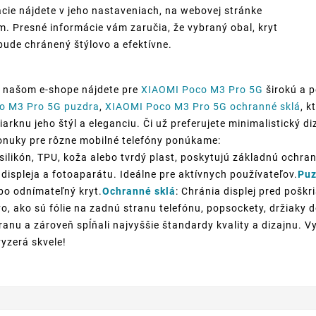
cie nájdete v jeho nastaveniach, na webovej stránke
. Presné informácie vám zaručia, že vybraný obal, kryt
bude chránený štýlovo a efektívne.
V našom e-shope nájdete pre
XIAOMI Poco M3 Pro 5G
širokú a p
o M3 Pro 5G puzdra
,
XIAOMI Poco M3 Pro 5G ochranné sklá
, k
rknu jeho štýl a eleganciu. Či už preferujete minimalistický di
 ponuky pre rôzne mobilné telefóny ponúkame:
silikón, TPU, koža alebo tvrdý plast, poskytujú základnú ochran
displeja a fotoaparátu. Ideálne pre aktívnych používateľov.
Puz
ebo odnímateľný kryt.
Ochranné sklá
: Chránia displej pred poškr
o, ako sú fólie na zadnú stranu telefónu, popsockety, držiaky
anu a zároveň spĺňali najvyššie štandardy kvality a dizajnu. V
vyzerá skvele!