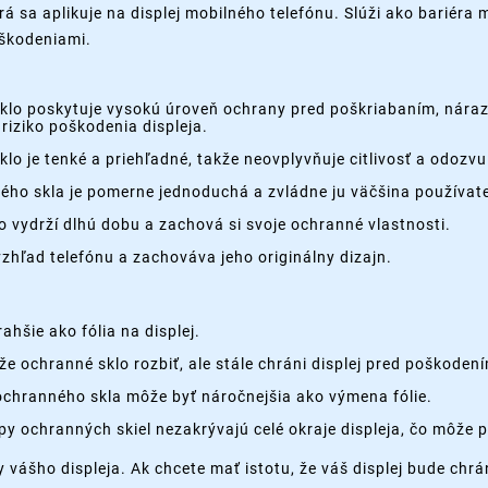
rá sa aplikuje na displej mobilného telefónu. Slúži ako bariéra
oškodeniami.
lo poskytuje vysokú úroveň ochrany pred poškriabaním, náraz
riziko poškodenia displeja.
lo je tenké a priehľadné, takže neovplyvňuje citlivosť a odozvu
ého skla je pomerne jednoduchá a zvládne ju väčšina používate
o vydrží dlhú dobu a zachová si svoje ochranné vlastnosti.
hľad telefónu a zachováva jeho originálny dizajn.
ahšie ako fólia na displej.
e ochranné sklo rozbiť, ale stále chráni displej pred poškoden
chranného skla môže byť náročnejšia ako výmena fólie.
py ochranných skiel nezakrývajú celé okraje displeja, čo môže 
y vášho displeja. Ak chcete mať istotu, že váš displej bude ch