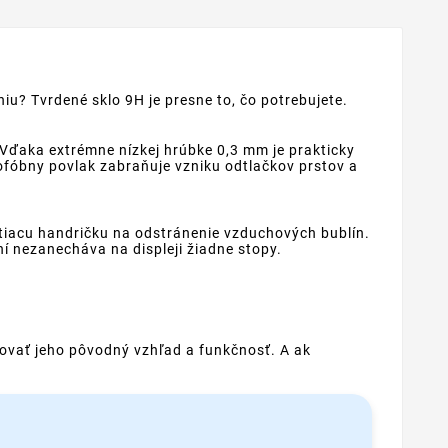
iu? Tvrdené sklo 9H je presne to, čo potrebujete.
 Vďaka extrémne nízkej hrúbke 0,3 mm je prakticky
eofóbny povlak zabraňuje vzniku odtlačkov prstov a
stiacu handričku na odstránenie vzduchových bublín.
í nezanecháva na displeji žiadne stopy.
hovať jeho pôvodný vzhľad a funkčnosť. A ak