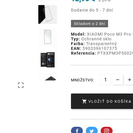
S DPH
Dodanie do 5 - 7 dní
Skladom o 2 dni
Model:
XIAOMI Poco M3 Pro
Typ:
Ochranné sklo
Farba:
Transparentný
EAN:
5903396107375
Referencia:
PTXXPM3P5002
MNOŽSTVO:


VLOŽIŤ DO KOŠÍKA