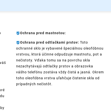
o
Ochrana pred mastnotou:
Ochrana pred odtlačkami prstov:
Toto
ochranné sklo je vybavené špeciálnou oleofóbnou
vrstvou, ktorá účinne odpudzuje mastnotu, pot a
nečistoty. Vďaka tomu sa na povrchu skla
 váš
nezachytávajú odtlačky prstov a obrazovka
vášho telefónu zostáva vždy čistá a jasná. Okrem
toho oleofóbna vrstva uľahčuje čistenie skla od
prípadných nečistôt.
oré
ádu
aby