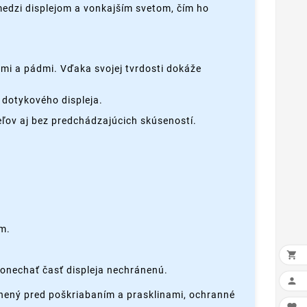
 medzi displejom a vonkajším svetom, čím ho
mi a pádmi. Vďaka svojej tvrdosti dokáže
 dotykového displeja.
ľov aj bez predchádzajúcich skúseností.
ím.

ponechať časť displeja nechránenú.

ránený pred poškriabaním a prasklinami, ochranné