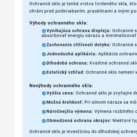
Ochranné sklo je tenká vrstva tvrdeného skla, kto
chráni pred poškriabaním, prasklinami a inými p
Výhody ochranného skla:
Vynikajúca ochrana displeja:
Ochranné sk
absorbovať energiu nárazu a minimalizovať 
Zachovanie citlivosti dotyku:
Ochranné sk
Jednoduchá aplikácia:
Aplikácia ochrann
Dlhodobá ochrana:
Kvalitné ochranné skl
Estetický vzhľad:
Ochranné sklo nemení vz
Nevýhody ochranného skla:
Vyššia cena:
Ochranné sklo je zvyčajne dr
Možná krehkosť:
Pri silnom náraze sa môž
Náročnejšia výmena:
Výmena rozbitého o
Obmedzená ochrana okrajov:
Niektoré ty
Ochranné sklo je investíciou do dlhodobej ochran