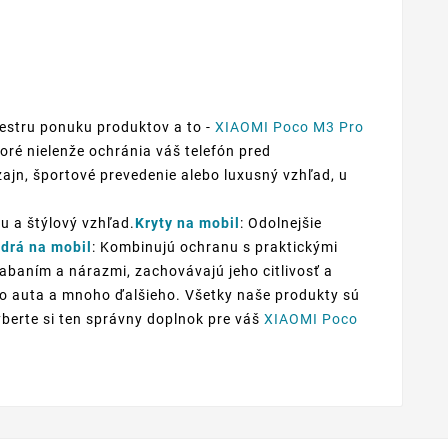
estru ponuku produktov a to -
XIAOMI Poco M3 Pro
toré nielenže ochránia váš telefón pred
zajn, športové prevedenie alebo luxusný vzhľad, u
u a štýlový vzhľad.
Kryty na mobil
: Odolnejšie
drá na mobil
: Kombinujú ochranu s praktickými
iabaním a nárazmi, zachovávajú jeho citlivosť a
 do auta a mnoho ďalšieho. Všetky naše produkty sú
yberte si ten správny doplnok pre váš
XIAOMI Poco