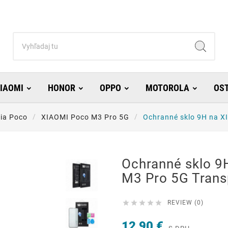
IAOMI
HONOR
OPPO
MOTOROLA
OS
ria Poco
XIAOMI Poco M3 Pro 5G
Ochranné sklo 9H na X
Ochranné sklo 9
M3 Pro 5G Trans





REVIEW (0)
12,90 €