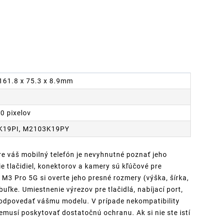
 161.8 x 75.3 x 8.9mm
0 pixelov
K19PI, M2103K19PY
re váš mobilný telefón je nevyhnutné poznať jeho
 tlačidiel, konektorov a kamery sú kľúčové pre
M3 Pro 5G si overte jeho presné rozmery (výška, šírka,
uľke. Umiestnenie výrezov pre tlačidlá, nabíjací port,
zodpovedať vášmu modelu. V prípade nekompatibility
musí poskytovať dostatočnú ochranu. Ak si nie ste istí