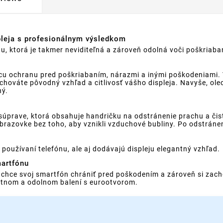
pleja s profesionálnym výsledkom
, ktorá je takmer neviditeľná a zároveň odolná voči poškriaban
úcu ochranu pred poškriabaním, nárazmi a inými poškodeniami.
achováte pôvodný vzhľad a citlivosť vášho displeja. Navyše, ol
ný.
j súprave, ktorá obsahuje handričku na odstránenie prachu a či
brazovke bez toho, aby vznikli vzduchové bubliny. Po odstránen
používaní telefónu, ale aj dodávajú displeju elegantný vzhľad.
martfónu
o chce svoj smartfón chrániť pred poškodením a zároveň si zac
antnom a odolnom balení s eurootvorom.