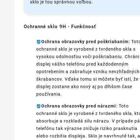
sklo je tou správnou voľbou.
Ochranné sklo 9H - Funkčnosť
Ochrana obrazovky pred poškriabaním:
Tot
ochranné sklo je vyrobené z tvrdeného skla s
vysokou odolnosťou voči poškriabaniu. Chráni
displej vášho telefónu pred každodenným
opotrebením a zabraňuje vzniku nevzhľadných
škrabancov. Vďaka tomu si môžete byť istí, že
displej zostane ako nový aj po dlhšom čase
používania.
Ochrana obrazovky pred nárazmi:
Toto
ochranné sklo je vyrobené z tvrdeného skla, kt
absorbuje a rozkladá silu nárazu. V prípade p
telefónu tak výrazne znižuje riziko prasknutia
alebo rozbitia displeja. Sklo je navrhnuté tak, 