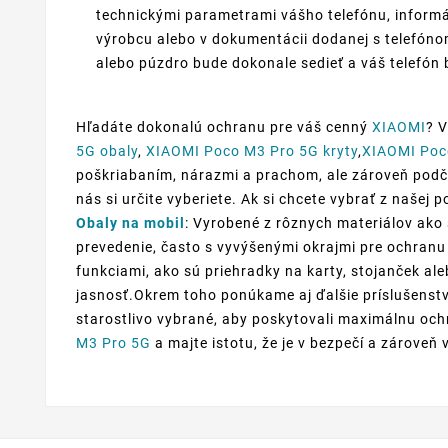
technickými parametrami vášho telefónu, informá
výrobcu alebo v dokumentácii dodanej s telefónom
alebo púzdro bude dokonale sedieť a váš telefón 
Hľadáte dokonalú ochranu pre váš cenný
XIAOMI
? 
5G obaly
,
XIAOMI Poco M3 Pro 5G kryty
,
XIAOMI Poc
poškriabaním, nárazmi a prachom, ale zároveň podčia
nás si určite vyberiete. Ak si chcete vybrať z našej
Obaly na mobil
: Vyrobené z rôznych materiálov ako 
prevedenie, často s vyvýšenými okrajmi pre ochranu 
funkciami, ako sú priehradky na karty, stojanček al
jasnosť.Okrem toho ponúkame aj ďalšie príslušenstv
starostlivo vybrané, aby poskytovali maximálnu ochr
M3 Pro 5G
a majte istotu, že je v bezpečí a zároveň 