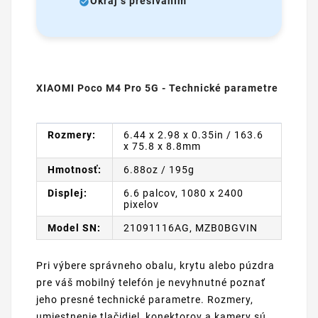
Okraj s prešívaním
XIAOMI Poco M4 Pro 5G - Technické parametre
Rozmery:
6.44 x 2.98 x 0.35in / 163.6
x 75.8 x 8.8mm
Hmotnosť:
6.88oz / 195g
Displej:
6.6 palcov, 1080 x 2400
pixelov
Model SN:
21091116AG, MZB0BGVIN
Pri výbere správneho obalu, krytu alebo púzdra
pre váš mobilný telefón je nevyhnutné poznať
jeho presné technické parametre. Rozmery,
umiestnenie tlačidiel, konektorov a kamery sú