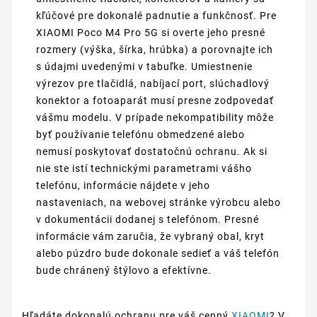
kľúčové pre dokonalé padnutie a funkčnosť. Pre
XIAOMI Poco M4 Pro 5G si overte jeho presné
rozmery (výška, šírka, hrúbka) a porovnajte ich
s údajmi uvedenými v tabuľke. Umiestnenie
výrezov pre tlačidlá, nabíjací port, slúchadlový
konektor a fotoaparát musí presne zodpovedať
vášmu modelu. V prípade nekompatibility môže
byť používanie telefónu obmedzené alebo
nemusí poskytovať dostatočnú ochranu. Ak si
nie ste istí technickými parametrami vášho
telefónu, informácie nájdete v jeho
nastaveniach, na webovej stránke výrobcu alebo
v dokumentácii dodanej s telefónom. Presné
informácie vám zaručia, že vybraný obal, kryt
alebo púzdro bude dokonale sedieť a váš telefón
bude chránený štýlovo a efektívne.
Hľadáte dokonalú ochranu pre váš cenný
XIAOMI
? V