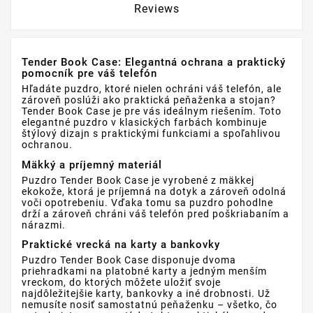
Reviews
Tender Book Case: Elegantná ochrana a praktický
pomocník pre váš telefón
Hľadáte puzdro, ktoré nielen ochráni váš telefón, ale
zároveň poslúži ako praktická peňaženka a stojan?
Tender Book Case je pre vás ideálnym riešením. Toto
elegantné puzdro v klasických farbách kombinuje
štýlový dizajn s praktickými funkciami a spoľahlivou
ochranou.
Mäkký a príjemný materiál
Puzdro Tender Book Case je vyrobené z mäkkej
ekokože, ktorá je príjemná na dotyk a zároveň odolná
voči opotrebeniu. Vďaka tomu sa puzdro pohodlne
drží a zároveň chráni váš telefón pred poškriabaním a
nárazmi.
Praktické vrecká na karty a bankovky
Puzdro Tender Book Case disponuje dvoma
priehradkami na platobné karty a jedným menším
vreckom, do ktorých môžete uložiť svoje
najdôležitejšie karty, bankovky a iné drobnosti. Už
nemusíte nosiť samostatnú peňaženku – všetko, čo