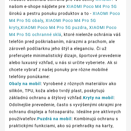
našom e-shope nájdete pre
XIAOMI Poco M4 Pro 5G
širokú a pestru ponuku produktov a to -
XIAOMI Poco
M4 Pro 5G obaly
,
XIAOMI Poco M4 Pro 5G
kryty
,
XIAOMI Poco M4 Pro 5G puzdra
,
XIAOMI Poco
M4 Pro 5G ochranné sklá
, ktoré nielenže ochránia váš
telefón pred poškriabaním, nárazmi a prachom, ale
zároveň podčiarknu jeho štýl a eleganciu. Či už
preferujete minimalistický dizajn, športové prevedenie
alebo luxusný vzhľad, u nás si určite vyberiete. Ak si
chcete vybrať z našej ponuky pre rôzne mobilné
telefóny ponúkame:
Obaly na mobil
: Vyrobené z rôznych materiálov ako
silikón, TPU, koža alebo tvrdý plast, poskytujú
základnú ochranu a štýlový vzhľad.
Kryty na mobil
:
Odolnejšie prevedenie, často s vyvýšenými okrajmi pre
ochranu displeja a fotoaparátu. Ideálne pre aktívnych
používateľov.
Puzdrá na mobil
: Kombinujú ochranu s
praktickými funkciami, ako sú priehradky na karty,