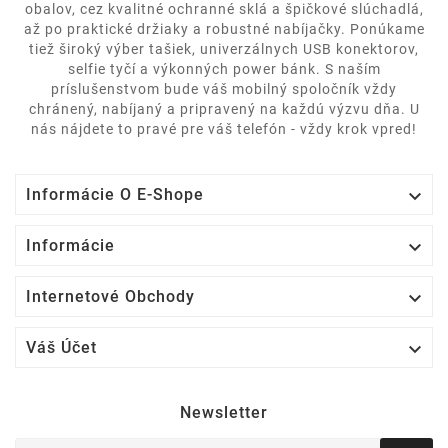
obalov, cez kvalitné ochranné sklá a špičkové slúchadlá,
až po praktické držiaky a robustné nabíjačky. Ponúkame
tiež široký výber tašiek, univerzálnych USB konektorov,
selfie tyčí a výkonných power bánk. S naším
príslušenstvom bude váš mobilný spoločník vždy
chránený, nabíjaný a pripravený na každú výzvu dňa. U
nás nájdete to pravé pre váš telefón - vždy krok vpred!

Informácie O E-Shope

Informácie

Internetové Obchody

Váš Účet
Newsletter