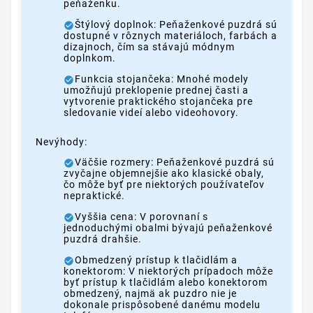
peňaženku.
Štýlový doplnok: Peňaženkové puzdrá sú
dostupné v rôznych materiáloch, farbách a
dizajnoch, čím sa stávajú módnym
doplnkom.
Funkcia stojančeka: Mnohé modely
umožňujú preklopenie prednej časti a
vytvorenie praktického stojančeka pre
sledovanie videí alebo videohovory.
Nevýhody:
Väčšie rozmery: Peňaženkové puzdrá sú
zvyčajne objemnejšie ako klasické obaly,
čo môže byť pre niektorých používateľov
nepraktické.
Vyššia cena: V porovnaní s
jednoduchými obalmi bývajú peňaženkové
puzdrá drahšie.
Obmedzený prístup k tlačidlám a
konektorom: V niektorých prípadoch môže
byť prístup k tlačidlám alebo konektorom
obmedzený, najmä ak puzdro nie je
dokonale prispôsobené danému modelu