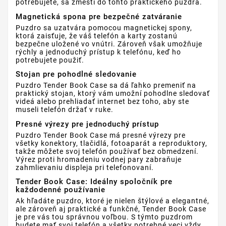
potrebujete, sa zmestí do tohto praktického puzdra.
Magnetická spona pre bezpečné zatváranie
Puzdro sa uzatvára pomocou magnetickej spony,
ktorá zaisťuje, že váš telefón a karty zostanú
bezpečne uložené vo vnútri. Zároveň však umožňuje
rýchly a jednoduchý prístup k telefónu, keď ho
potrebujete použiť.
Stojan pre pohodlné sledovanie
Puzdro Tender Book Case sa dá ľahko premeniť na
praktický stojan, ktorý vám umožní pohodlne sledovať
videá alebo prehliadať internet bez toho, aby ste
museli telefón držať v ruke.
Presné výrezy pre jednoduchý prístup
Puzdro Tender Book Case má presné výrezy pre
všetky konektory, tlačidlá, fotoaparát a reproduktory,
takže môžete svoj telefón používať bez obmedzení.
Výrez proti hromadeniu vodnej pary zabraňuje
zahmlievaniu displeja pri telefonovaní.
Tender Book Case: Ideálny spoločník pre
každodenné používanie
Ak hľadáte puzdro, ktoré je nielen štýlové a elegantné,
ale zároveň aj praktické a funkčné, Tender Book Case
je pre vás tou správnou voľbou. S týmto puzdrom
budete mať svoj telefón a všetky potrebné veci vždy