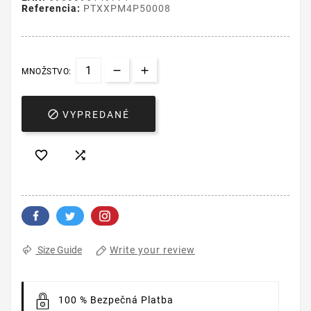
Referencia:
PTXXPM4P50008
MNOŽSTVO:

VYPREDANÉ


Write your review
Size Guide
100 % Bezpečná Platba