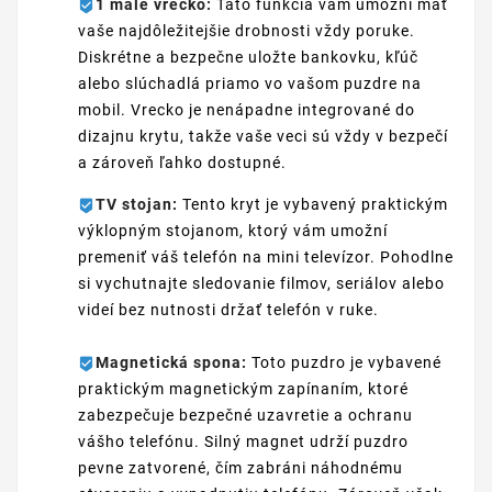
1 malé vrecko:
Táto funkcia vám umožní mať
vaše najdôležitejšie drobnosti vždy poruke.
Diskrétne a bezpečne uložte bankovku, kľúč
alebo slúchadlá priamo vo vašom puzdre na
mobil. Vrecko je nenápadne integrované do
dizajnu krytu, takže vaše veci sú vždy v bezpečí
a zároveň ľahko dostupné.
TV stojan:
Tento kryt je vybavený praktickým
výklopným stojanom, ktorý vám umožní
premeniť váš telefón na mini televízor. Pohodlne
si vychutnajte sledovanie filmov, seriálov alebo
videí bez nutnosti držať telefón v ruke.
Magnetická spona:
Toto puzdro je vybavené
praktickým magnetickým zapínaním, ktoré
zabezpečuje bezpečné uzavretie a ochranu
vášho telefónu. Silný magnet udrží puzdro
pevne zatvorené, čím zabráni náhodnému