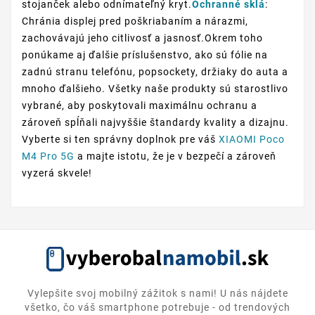
stojanček alebo odnímateľný kryt.
Ochranné sklá
:
Chránia displej pred poškriabaním a nárazmi,
zachovávajú jeho citlivosť a jasnosť.Okrem toho
ponúkame aj ďalšie príslušenstvo, ako sú fólie na
zadnú stranu telefónu, popsockety, držiaky do auta a
mnoho ďalšieho. Všetky naše produkty sú starostlivo
vybrané, aby poskytovali maximálnu ochranu a
zároveň spĺňali najvyššie štandardy kvality a dizajnu.
Vyberte si ten správny doplnok pre váš
XIAOMI Poco
M4 Pro 5G
a majte istotu, že je v bezpečí a zároveň
vyzerá skvele!
Vylepšite svoj mobilný zážitok s nami! U nás nájdete
všetko, čo váš smartphone potrebuje - od trendových