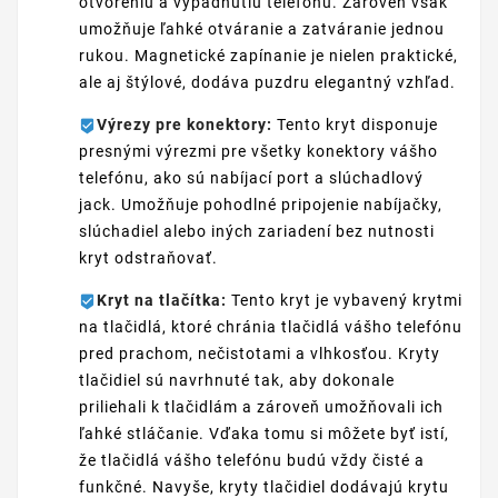
otvoreniu a vypadnutiu telefónu. Zároveň však
umožňuje ľahké otváranie a zatváranie jednou
rukou. Magnetické zapínanie je nielen praktické,
ale aj štýlové, dodáva puzdru elegantný vzhľad.
Výrezy pre konektory:
Tento kryt disponuje
presnými výrezmi pre všetky konektory vášho
telefónu, ako sú nabíjací port a slúchadlový
jack. Umožňuje pohodlné pripojenie nabíjačky,
slúchadiel alebo iných zariadení bez nutnosti
kryt odstraňovať.
Kryt na tlačítka:
Tento kryt je vybavený krytmi
na tlačidlá, ktoré chránia tlačidlá vášho telefónu
pred prachom, nečistotami a vlhkosťou. Kryty
tlačidiel sú navrhnuté tak, aby dokonale
priliehali k tlačidlám a zároveň umožňovali ich
ľahké stláčanie. Vďaka tomu si môžete byť istí,
že tlačidlá vášho telefónu budú vždy čisté a
funkčné. Navyše, kryty tlačidiel dodávajú krytu