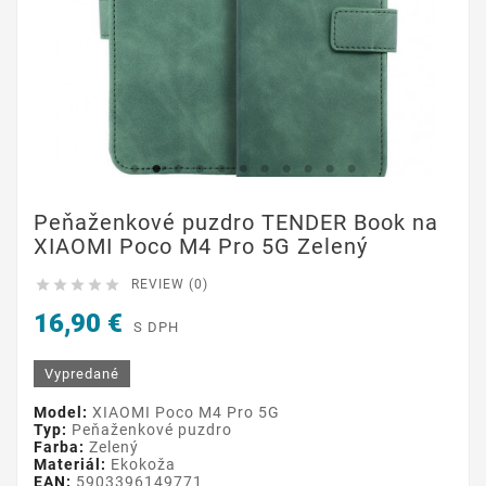
Peňaženkové puzdro TENDER Book na
XIAOMI Poco M4 Pro 5G Zelený





REVIEW (0)
16,90 €
S DPH
Vypredané
Model:
XIAOMI Poco M4 Pro 5G
Typ:
Peňaženkové puzdro
Farba:
Zelený
Materiál:
Ekokoža
EAN:
5903396149771