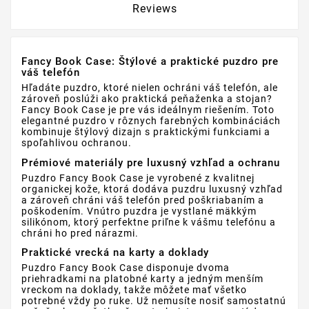
Reviews
Fancy Book Case: Štýlové a praktické puzdro pre
váš telefón
Hľadáte puzdro, ktoré nielen ochráni váš telefón, ale
zároveň poslúži ako praktická peňaženka a stojan?
Fancy Book Case je pre vás ideálnym riešením. Toto
elegantné puzdro v rôznych farebných kombináciách
kombinuje štýlový dizajn s praktickými funkciami a
spoľahlivou ochranou.
Prémiové materiály pre luxusný vzhľad a ochranu
Puzdro Fancy Book Case je vyrobené z kvalitnej
organickej kože, ktorá dodáva puzdru luxusný vzhľad
a zároveň chráni váš telefón pred poškriabaním a
poškodením. Vnútro puzdra je vystlané mäkkým
silikónom, ktorý perfektne priľne k vášmu telefónu a
chráni ho pred nárazmi.
Praktické vrecká na karty a doklady
Puzdro Fancy Book Case disponuje dvoma
priehradkami na platobné karty a jedným menším
vreckom na doklady, takže môžete mať všetko
potrebné vždy po ruke. Už nemusíte nosiť samostatnú