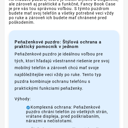
ale zároveň aj praktické a funkčné, Fancy Book Case
je pre vás tou správnou voľbou. S týmto puzdrom
budete mať svoj telefón a všetky potrebné veci vždy
po ruke a zároveň ich budete mať chránené pred
poškodením.
Peňaženkové puzdro: Štýlová ochrana a
praktický pomocník v jednom
Peňaženkové puzdro je ideálnou voľbou pre
tých, ktorí hľadajú všestranné riešenie pre svoj
mobilný telefón a zároveň chcú mať svoje
najdôležitejšie veci vždy po ruke. Tento typ
puzdra kombinuje ochranu telefónu s
praktickými funkciami peňaženky.
Výhody:
Komplexná ochrana: Peňaženkové
puzdro chráni telefón zo všetkých strán,
vrátane displeja, pred poškriabaním,
nárazmi a nečistotami.