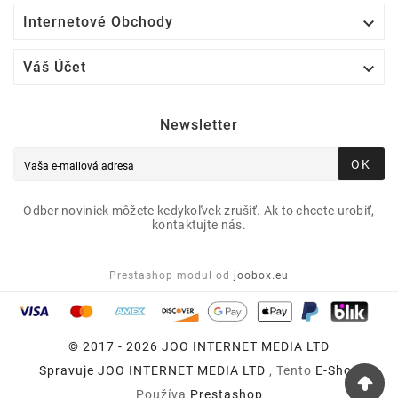

Internetové Obchody

Váš Účet
Newsletter
OK
Odber noviniek môžete kedykoľvek zrušiť. Ak to chcete urobiť,
kontaktujte nás.
Prestashop modul od
joobox.eu
© 2017 - 2026 JOO INTERNET MEDIA LTD
Spravuje
JOO INTERNET MEDIA LTD
, Tento
E-Shop
Používa
Prestashop