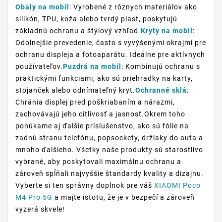
Obaly na mobil
: Vyrobené z rôznych materiálov ako
silikón, TPU, koža alebo tvrdý plast, poskytujú
základnú ochranu a štýlový vzhľad.
Kryty na mobil
:
Odolnejšie prevedenie, často s vyvýšenými okrajmi pre
ochranu displeja a fotoaparátu. Ideálne pre aktívnych
používateľov.
Puzdrá na mobil
: Kombinujú ochranu s
praktickými funkciami, ako sú priehradky na karty,
stojanček alebo odnímateľný kryt.
Ochranné sklá
:
Chránia displej pred poškriabaním a nárazmi,
zachovávajú jeho citlivosť a jasnosť.Okrem toho
ponúkame aj ďalšie príslušenstvo, ako sú fólie na
zadnú stranu telefónu, popsockety, držiaky do auta a
mnoho ďalšieho. Všetky naše produkty sú starostlivo
vybrané, aby poskytovali maximálnu ochranu a
zároveň spĺňali najvyššie štandardy kvality a dizajnu.
Vyberte si ten správny doplnok pre váš
XIAOMI Poco
M4 Pro 5G
a majte istotu, že je v bezpečí a zároveň
vyzerá skvele!