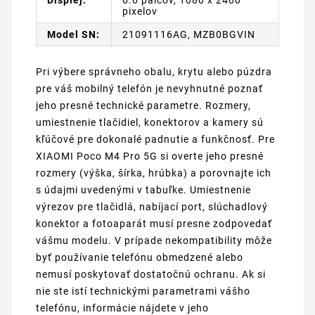
pixelov
Model SN:
21091116AG, MZB0BGVIN
Pri výbere správneho obalu, krytu alebo púzdra
pre váš mobilný telefón je nevyhnutné poznať
jeho presné technické parametre. Rozmery,
umiestnenie tlačidiel, konektorov a kamery sú
kľúčové pre dokonalé padnutie a funkčnosť. Pre
XIAOMI Poco M4 Pro 5G si overte jeho presné
rozmery (výška, šírka, hrúbka) a porovnajte ich
s údajmi uvedenými v tabuľke. Umiestnenie
výrezov pre tlačidlá, nabíjací port, slúchadlový
konektor a fotoaparát musí presne zodpovedať
vášmu modelu. V prípade nekompatibility môže
byť používanie telefónu obmedzené alebo
nemusí poskytovať dostatočnú ochranu. Ak si
nie ste istí technickými parametrami vášho
telefónu, informácie nájdete v jeho