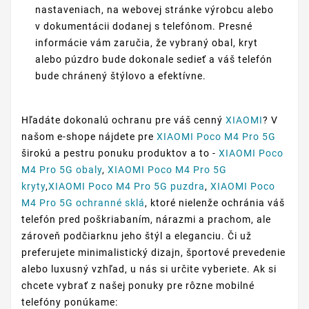
nastaveniach, na webovej stránke výrobcu alebo
v dokumentácii dodanej s telefónom. Presné
informácie vám zaručia, že vybraný obal, kryt
alebo púzdro bude dokonale sedieť a váš telefón
bude chránený štýlovo a efektívne.
Hľadáte dokonalú ochranu pre váš cenný
XIAOMI
? V
našom e-shope nájdete pre
XIAOMI Poco M4 Pro 5G
širokú a pestru ponuku produktov a to -
XIAOMI Poco
M4 Pro 5G obaly
,
XIAOMI Poco M4 Pro 5G
kryty
,
XIAOMI Poco M4 Pro 5G puzdra
,
XIAOMI Poco
M4 Pro 5G ochranné sklá
, ktoré nielenže ochránia váš
telefón pred poškriabaním, nárazmi a prachom, ale
zároveň podčiarknu jeho štýl a eleganciu. Či už
preferujete minimalistický dizajn, športové prevedenie
alebo luxusný vzhľad, u nás si určite vyberiete. Ak si
chcete vybrať z našej ponuky pre rôzne mobilné
telefóny ponúkame: