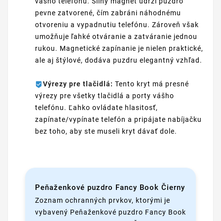
vášho telefónu. Silný magnet udrží puzdro
pevne zatvorené, čím zabráni náhodnému
otvoreniu a vypadnutiu telefónu. Zároveň však
umožňuje ľahké otváranie a zatváranie jednou
rukou. Magnetické zapínanie je nielen praktické,
ale aj štýlové, dodáva puzdru elegantný vzhľad.
Výrezy pre tlačidlá:
Tento kryt má presné
výrezy pre všetky tlačidlá a porty vášho
telefónu. Ľahko ovládate hlasitosť,
zapínate/vypínate telefón a pripájate nabíjačku
bez toho, aby ste museli kryt dávať dole.
Peňaženkové puzdro Fancy Book Čierny
Zoznam ochranných prvkov, ktorými je
vybavený Peňaženkové puzdro Fancy Book