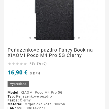
Peňaženkové puzdro Fancy Book na
XIAOMI Poco M4 Pro 5G Čierny





REVIEW (0)
16,90 €
S DPH
Vypredané
Model:
XIAOMI Poco M4 Pro 5G
Typ:
Peňaženkové puzdro
Farba:
Čierny
Materiál:
Organická koža, Silikón
EAN:
5903396142277