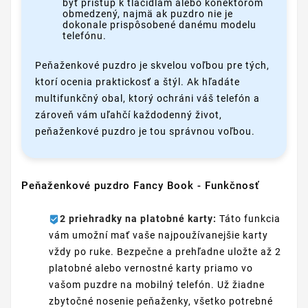
byť prístup k tlačidlám alebo konektorom
obmedzený, najmä ak puzdro nie je
dokonale prispôsobené danému modelu
telefónu.
Peňaženkové puzdro je skvelou voľbou pre tých,
ktorí ocenia praktickosť a štýl. Ak hľadáte
multifunkčný obal, ktorý ochráni váš telefón a
zároveň vám uľahčí každodenný život,
peňaženkové puzdro je tou správnou voľbou.
Peňaženkové puzdro Fancy Book - Funkčnosť
2 priehradky na platobné karty:
Táto funkcia
vám umožní mať vaše najpoužívanejšie karty
vždy po ruke. Bezpečne a prehľadne uložte až 2
platobné alebo vernostné karty priamo vo
vašom puzdre na mobilný telefón. Už žiadne
zbytočné nosenie peňaženky, všetko potrebné