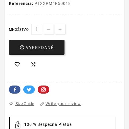
Referencia:
PTXXPM4P50018
MNOŽSTVO:

VYPREDANÉ


Write your review
Size Guide
100 % Bezpečná Platba