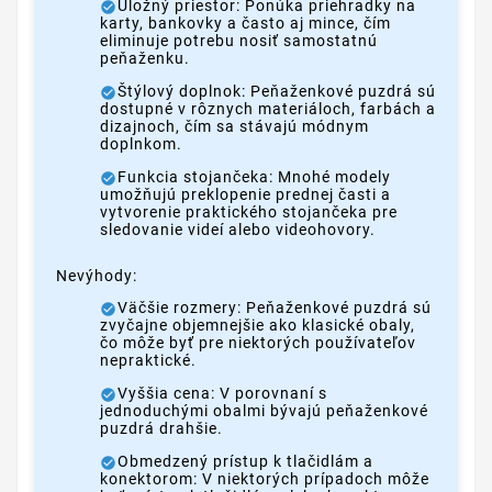
Úložný priestor: Ponúka priehradky na
karty, bankovky a často aj mince, čím
eliminuje potrebu nosiť samostatnú
peňaženku.
Štýlový doplnok: Peňaženkové puzdrá sú
dostupné v rôznych materiáloch, farbách a
dizajnoch, čím sa stávajú módnym
doplnkom.
Funkcia stojančeka: Mnohé modely
umožňujú preklopenie prednej časti a
vytvorenie praktického stojančeka pre
sledovanie videí alebo videohovory.
Nevýhody:
Väčšie rozmery: Peňaženkové puzdrá sú
zvyčajne objemnejšie ako klasické obaly,
čo môže byť pre niektorých používateľov
nepraktické.
Vyššia cena: V porovnaní s
jednoduchými obalmi bývajú peňaženkové
puzdrá drahšie.
Obmedzený prístup k tlačidlám a
konektorom: V niektorých prípadoch môže