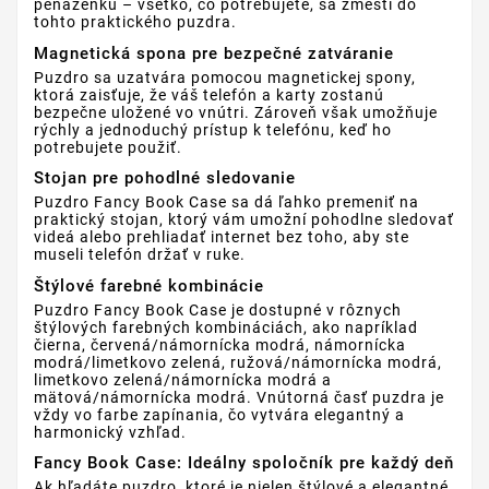
peňaženku – všetko, čo potrebujete, sa zmestí do
tohto praktického puzdra.
Magnetická spona pre bezpečné zatváranie
Puzdro sa uzatvára pomocou magnetickej spony,
ktorá zaisťuje, že váš telefón a karty zostanú
bezpečne uložené vo vnútri. Zároveň však umožňuje
rýchly a jednoduchý prístup k telefónu, keď ho
potrebujete použiť.
Stojan pre pohodlné sledovanie
Puzdro Fancy Book Case sa dá ľahko premeniť na
praktický stojan, ktorý vám umožní pohodlne sledovať
videá alebo prehliadať internet bez toho, aby ste
museli telefón držať v ruke.
Štýlové farebné kombinácie
Puzdro Fancy Book Case je dostupné v rôznych
štýlových farebných kombináciách, ako napríklad
čierna, červená/námornícka modrá, námornícka
modrá/limetkovo zelená, ružová/námornícka modrá,
limetkovo zelená/námornícka modrá a
mätová/námornícka modrá. Vnútorná časť puzdra je
vždy vo farbe zapínania, čo vytvára elegantný a
harmonický vzhľad.
Fancy Book Case: Ideálny spoločník pre každý deň
Ak hľadáte puzdro, ktoré je nielen štýlové a elegantné,