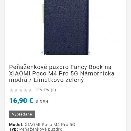
Peňaženkové puzdro Fancy Book na
XIAOMI Poco M4 Pro 5G Námornícka
modrá / Limetkovo zelený





REVIEW (0)
16,90 €
S DPH
Vypredané
Model:
XIAOMI Poco M4 Pro 5G
Typ:
Peňaženkové puzdro