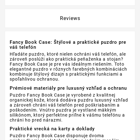
Reviews
Fancy Book Case: Štýlové a praktické puzdro pre
váš telefón
Hľadáte puzdro, ktoré nielen ochráni váš telefón, ale
zároveň poslúži ako praktická peňaženka a stojan?
Fancy Book Case je pre vás ideálnym riešením. Toto
elegantné puzdro v rôznych farebných kombináciách
kombinuje štýlový dizajn s praktickými funkciami a
spoľahlivou ochranou.
Prémiové materiály pre luxusný vzhľad a ochranu
Puzdro Fancy Book Case je vyrobené z kvalitnej
organickej kože, ktorá dodáva puzdru luxusný vzhľad
a zároveň chráni váš telefón pred poškriabaním a
poškodením. Vnútro puzdra je vystlané mäkkým
silikónom, ktorý perfektne priľne k vášmu telefónu a
chráni ho pred nárazmi.
Praktické vrecká na karty a doklady
Puzdro Fancy Book Case disponuje dvoma