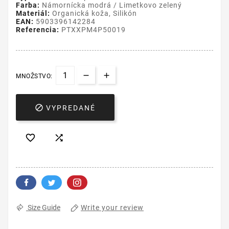
Farba:
Námornícka modrá / Limetkovo zelený
Materiál:
Organická koža, Silikón
EAN:
5903396142284
Referencia:
PTXXPM4P50019
MNOŽSTVO:

VYPREDANÉ


Write your review
Size Guide