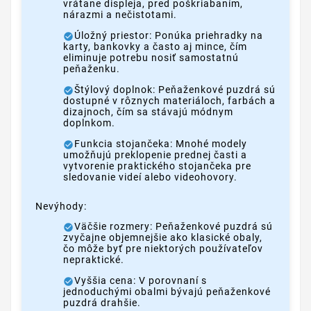
vrátane displeja, pred poškriabaním,
nárazmi a nečistotami.
Úložný priestor: Ponúka priehradky na
karty, bankovky a často aj mince, čím
eliminuje potrebu nosiť samostatnú
peňaženku.
Štýlový doplnok: Peňaženkové puzdrá sú
dostupné v rôznych materiáloch, farbách a
dizajnoch, čím sa stávajú módnym
doplnkom.
Funkcia stojančeka: Mnohé modely
umožňujú preklopenie prednej časti a
vytvorenie praktického stojančeka pre
sledovanie videí alebo videohovory.
Nevýhody:
Väčšie rozmery: Peňaženkové puzdrá sú
zvyčajne objemnejšie ako klasické obaly,
čo môže byť pre niektorých používateľov
nepraktické.
Vyššia cena: V porovnaní s
jednoduchými obalmi bývajú peňaženkové
puzdrá drahšie.