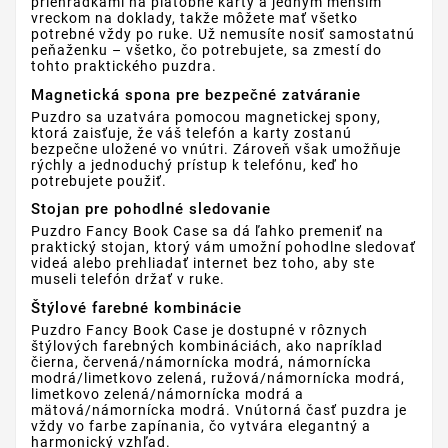
priehradkami na platobné karty a jedným menším
vreckom na doklady, takže môžete mať všetko
potrebné vždy po ruke. Už nemusíte nosiť samostatnú
peňaženku – všetko, čo potrebujete, sa zmestí do
tohto praktického puzdra.
Magnetická spona pre bezpečné zatváranie
Puzdro sa uzatvára pomocou magnetickej spony,
ktorá zaisťuje, že váš telefón a karty zostanú
bezpečne uložené vo vnútri. Zároveň však umožňuje
rýchly a jednoduchý prístup k telefónu, keď ho
potrebujete použiť.
Stojan pre pohodlné sledovanie
Puzdro Fancy Book Case sa dá ľahko premeniť na
praktický stojan, ktorý vám umožní pohodlne sledovať
videá alebo prehliadať internet bez toho, aby ste
museli telefón držať v ruke.
Štýlové farebné kombinácie
Puzdro Fancy Book Case je dostupné v rôznych
štýlových farebných kombináciách, ako napríklad
čierna, červená/námornícka modrá, námornícka
modrá/limetkovo zelená, ružová/námornícka modrá,
limetkovo zelená/námornícka modrá a
mätová/námornícka modrá. Vnútorná časť puzdra je
vždy vo farbe zapínania, čo vytvára elegantný a
harmonický vzhľad.