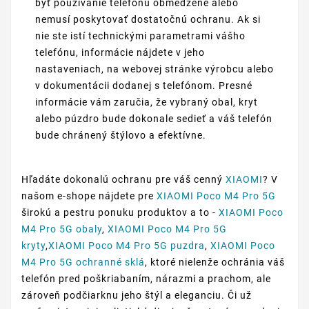
byť používanie telefónu obmedzené alebo
nemusí poskytovať dostatočnú ochranu. Ak si
nie ste istí technickými parametrami vášho
telefónu, informácie nájdete v jeho
nastaveniach, na webovej stránke výrobcu alebo
v dokumentácii dodanej s telefónom. Presné
informácie vám zaručia, že vybraný obal, kryt
alebo púzdro bude dokonale sedieť a váš telefón
bude chránený štýlovo a efektívne.
Hľadáte dokonalú ochranu pre váš cenný
XIAOMI
? V
našom e-shope nájdete pre
XIAOMI Poco M4 Pro 5G
širokú a pestru ponuku produktov a to -
XIAOMI Poco
M4 Pro 5G obaly
,
XIAOMI Poco M4 Pro 5G
kryty
,
XIAOMI Poco M4 Pro 5G puzdra
,
XIAOMI Poco
M4 Pro 5G ochranné sklá
, ktoré nielenže ochránia váš
telefón pred poškriabaním, nárazmi a prachom, ale
zároveň podčiarknu jeho štýl a eleganciu. Či už