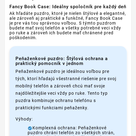
Fancy Book Case: Ideálny spoločník pre každý deň
Ak hľadáte puzdro, ktoré je nielen štýlové a elegantné,
ale zároveň aj praktické a funkčné, Fancy Book Case
je pre vás tou správnou voľbou. S týmto puzdrom
budete mať svoj telefón a všetky potrebné veci vždy
po ruke a zároveň ich budete mať chránené pred
poškodením.
Peňaženkové puzdro: Štýlová ochrana a
praktický pomocník v jednom
Peňaženkové puzdro je ideálnou voľbou pre
tých, ktorí hľadajú všestranné riešenie pre svoj
mobilný telefón a zároveň chcú mať svoje
najdôležitejšie veci vždy po ruke. Tento typ
puzdra kombinuje ochranu telefónu s
praktickými funkciami peňaženky.
Výhody:
Komplexná ochrana: Peňaženkové
puzdro chráni telefón zo všetkých strán,