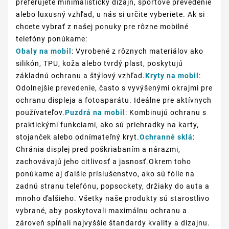
preferujete minimalistický dizajn, športové prevedenie
alebo luxusný vzhľad, u nás si určite vyberiete. Ak si
chcete vybrať z našej ponuky pre rôzne mobilné
telefóny ponúkame:
Obaly na mobil
: Vyrobené z rôznych materiálov ako
silikón, TPU, koža alebo tvrdý plast, poskytujú
základnú ochranu a štýlový vzhľad.
Kryty na mobil
:
Odolnejšie prevedenie, často s vyvýšenými okrajmi pre
ochranu displeja a fotoaparátu. Ideálne pre aktívnych
používateľov.
Puzdrá na mobil
: Kombinujú ochranu s
praktickými funkciami, ako sú priehradky na karty,
stojanček alebo odnímateľný kryt.
Ochranné sklá
:
Chránia displej pred poškriabaním a nárazmi,
zachovávajú jeho citlivosť a jasnosť.Okrem toho
ponúkame aj ďalšie príslušenstvo, ako sú fólie na
zadnú stranu telefónu, popsockety, držiaky do auta a
mnoho ďalšieho. Všetky naše produkty sú starostlivo
vybrané, aby poskytovali maximálnu ochranu a
zároveň spĺňali najvyššie štandardy kvality a dizajnu.