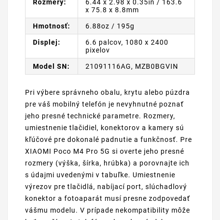
Rozmery:
6.44 x 2.98 x 0.35in / 163.6
x 75.8 x 8.8mm
Hmotnosť:
6.88oz / 195g
Displej:
6.6 palcov, 1080 x 2400
pixelov
Model SN:
21091116AG, MZB0BGVIN
Pri výbere správneho obalu, krytu alebo púzdra
pre váš mobilný telefón je nevyhnutné poznať
jeho presné technické parametre. Rozmery,
umiestnenie tlačidiel, konektorov a kamery sú
kľúčové pre dokonalé padnutie a funkčnosť. Pre
XIAOMI Poco M4 Pro 5G si overte jeho presné
rozmery (výška, šírka, hrúbka) a porovnajte ich
s údajmi uvedenými v tabuľke. Umiestnenie
výrezov pre tlačidlá, nabíjací port, slúchadlový
konektor a fotoaparát musí presne zodpovedať
vášmu modelu. V prípade nekompatibility môže