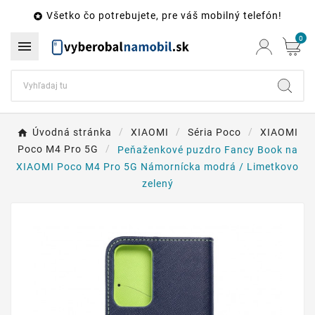
Všetko čo potrebujete, pre váš mobilný telefón!

0

Úvodná stránka
XIAOMI
Séria Poco
XIAOMI
Poco M4 Pro 5G
Peňaženkové puzdro Fancy Book na
XIAOMI Poco M4 Pro 5G Námornícka modrá / Limetkovo
zelený