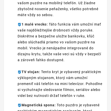
vašom puzdre na mobilný telefón. Už žiadne
zbytočné nosenie peňaženky, všetko potrebné
máte vždy so sebou.
1 malé vrecko:
Táto funkcia vám umožní mať
vaše najdôležitejšie drobnosti vždy poruke.
Diskrétne a bezpečne uložte bankovku, kľúč
alebo slúchadlá priamo vo vašom puzdre na
mobil. Vrecko je nenápadne integrované do
dizajnu krytu, takže vaše veci sú vždy v bezpečí
a zároveň ľahko dostupné.
TV stojan:
Tento kryt je vybavený praktickým
výklopným stojanom, ktorý vám umožní
premeniť váš telefón na mini televízor. Pohodlne
si vychutnajte sledovanie filmov, seriálov alebo
videí bez nutnosti držať telefón v ruke.
Magnetická spona:
Toto puzdro je vybavené
praktickým magnetickým zapínaním, ktoré