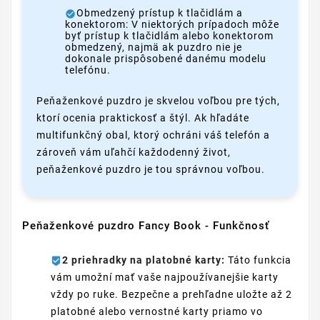
Obmedzený prístup k tlačidlám a
konektorom: V niektorých prípadoch môže
byť prístup k tlačidlám alebo konektorom
obmedzený, najmä ak puzdro nie je
dokonale prispôsobené danému modelu
telefónu.
Peňaženkové puzdro je skvelou voľbou pre tých,
ktorí ocenia praktickosť a štýl. Ak hľadáte
multifunkčný obal, ktorý ochráni váš telefón a
zároveň vám uľahčí každodenný život,
peňaženkové puzdro je tou správnou voľbou.
Peňaženkové puzdro Fancy Book - Funkčnosť
2 priehradky na platobné karty:
Táto funkcia
vám umožní mať vaše najpoužívanejšie karty
vždy po ruke. Bezpečne a prehľadne uložte až 2
platobné alebo vernostné karty priamo vo